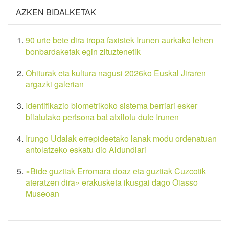
AZKEN BIDALKETAK
90 urte bete dira tropa faxistek Irunen aurkako lehen
bonbardaketak egin zituztenetik
Ohiturak eta kultura nagusi 2026ko Euskal Jiraren
argazki galerian
Identifikazio biometrikoko sistema berriari esker
bilatutako pertsona bat atxilotu dute Irunen
Irungo Udalak errepideetako lanak modu ordenatuan
antolatzeko eskatu dio Aldundiari
«Bide guztiak Erromara doaz eta guztiak Cuzcotik
ateratzen dira» erakusketa ikusgai dago Oiasso
Museoan