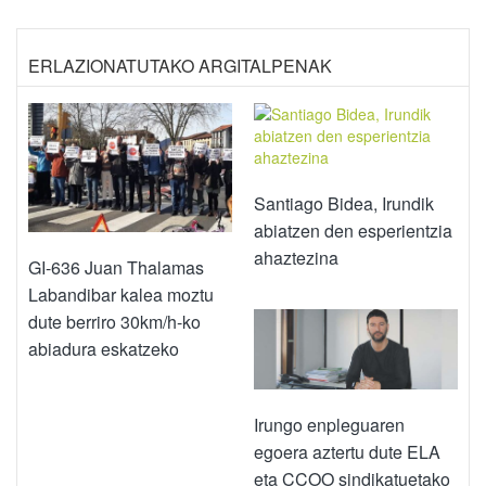
ERLAZIONATUTAKO ARGITALPENAK
Santiago Bidea, Irundik
abiatzen den esperientzia
ahaztezina
GI-636 Juan Thalamas
Labandibar kalea moztu
dute berriro 30km/h-ko
abiadura eskatzeko
Irungo enpleguaren
egoera aztertu dute ELA
eta CCOO sindikatuetako