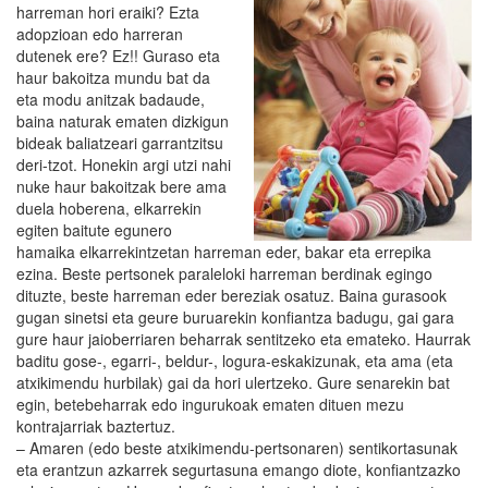
harreman hori eraiki? Ezta
adopzioan edo harreran
dutenek ere? Ez!! Guraso eta
haur bakoitza mundu bat da
eta modu anitzak badaude,
baina naturak ematen dizkigun
bideak baliatzeari garrantzitsu
deri-tzot. Honekin argi utzi nahi
nuke haur bakoitzak bere ama
duela hoberena, elkarrekin
egiten baitute egunero
hamaika elkarrekintzetan harreman eder, bakar eta errepika
ezina. Beste pertsonek paraleloki harreman berdinak egingo
dituzte, beste harreman eder bereziak osatuz. Baina gurasook
gugan sinetsi eta geure buruarekin konfiantza badugu, gai gara
gure haur jaioberriaren beharrak sentitzeko eta emateko. Haurrak
baditu gose-, egarri-, beldur-, logura-eskakizunak, eta ama (eta
atxikimendu hurbilak) gai da hori ulertzeko. Gure senarekin bat
egin, betebeharrak edo ingurukoak ematen dituen mezu
kontrajarriak baztertuz.
– Amaren (edo beste atxikimendu-pertsonaren) sentikortasunak
eta erantzun azkarrek segurtasuna emango diote, konfiantzazko