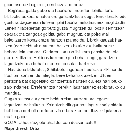
goxotasunez begiratu, den bezala onartuz.
– Begirada galdu gabe eta haurraren neurrian ipinita, lurra
bizitzeko aukera ematea ere garrantzitsua dugu. Emozionalki edo
gustura dagoenean lurrean ipini haurra, askatasunez mugi dadin.
Lehen hilabeteetan gorputz guztia mugitzen du, pozik sentitzean
eskuak eta zangoak gelditu gabe mugituz, eta poliki atal
bakoitzaren kontzientzia hartzen joango da. Libreki gauzak har-
tzen (edo helduak ematean heltzen) hasiko da, baita buruz
behera ipintzen ere. Ondoren, katuka ibiltzera pasako da, eta
gero, zutitzera. Helduok lurrean egon behar dugu, gara-tzen
laguntzeko eta behar duenean besotan hartzeko.
– Hau dena bideratuz, 8 hilabete inguruan haurrak atxikimendu-
irudi bat sortzen du; alegia, bere beharrak asetzen dituen
pertsona bat dagoelako kontzientzia hartzen du, eta hari lotuko
zaio indarrez. Erreferentzia horrekin lasaitasunez esploratuko du
mundua.
Gugan sinetsi eta geure beldurrekin, aurrera, adi egoten
laguntzen baikaituzte. Zalantzak ditugunean ingurukoei galdetu,
beti bada norbait erreferentzia ederrak eman diezazkigukeena
epaitu gabe.
GOZATU haurraz, eta ahal denean deskantsatu!!
Mapi Urresti Ortiz