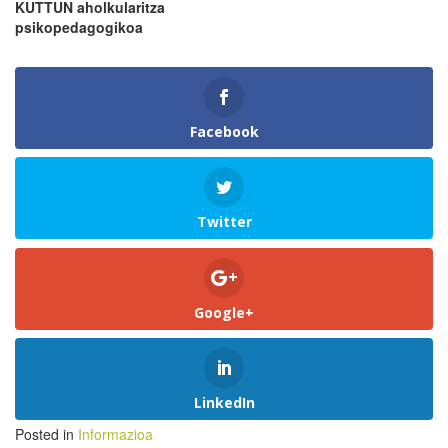
KUTTUN aholkularitza
psikopedagogikoa
Facebook
Twitter
Google+
LinkedIn
Posted in
Informazioa