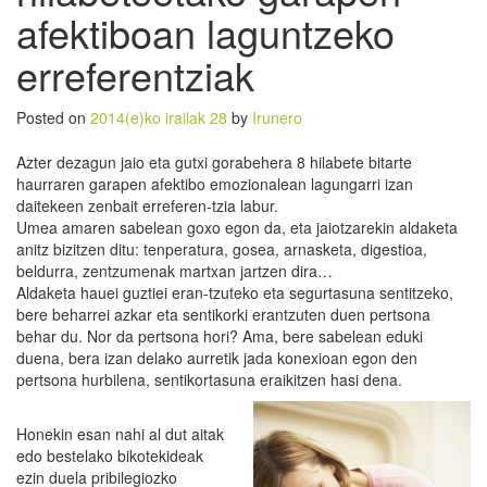
afektiboan laguntzeko
erreferentziak
Posted on
2014(e)ko irailak 28
by
Irunero
Azter dezagun jaio eta gutxi gorabehera 8 hilabete bitarte
haurraren garapen afektibo emozionalean lagungarri izan
daitekeen zenbait erreferen-tzia labur.
Umea amaren sabelean goxo egon da, eta jaiotzarekin aldaketa
anitz bizitzen ditu: tenperatura, gosea, arnasketa, digestioa,
beldurra, zentzumenak martxan jartzen dira…
Aldaketa hauei guztiei eran-tzuteko eta segurtasuna sentitzeko,
bere beharrei azkar eta sentikorki erantzuten duen pertsona
behar du. Nor da pertsona hori? Ama, bere sabelean eduki
duena, bera izan delako aurretik jada konexioan egon den
pertsona hurbilena, sentikortasuna eraikitzen hasi dena.
Honekin esan nahi al dut aitak
edo bestelako bikotekideak
ezin duela pribilegiozko