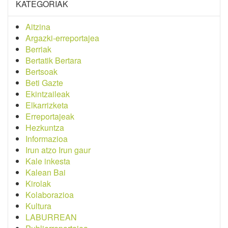
KATEGORIAK
Aitzina
Argazki-erreportajea
Berriak
Bertatik Bertara
Bertsoak
Beti Gazte
Ekintzaileak
Elkarrizketa
Erreportajeak
Hezkuntza
Informazioa
Irun atzo Irun gaur
Kale inkesta
Kalean Bai
Kirolak
Kolaborazioa
Kultura
LABURREAN