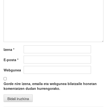
Izena
*
E-posta
*
Webgunea
Gorde nire izena, emaila eta webgunea bilatzaile honetan
komentatzen dudan hurrengorako.