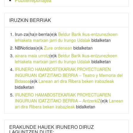
Publierreportajea
IRUZKIN BERRIAK
Irun-za(ha)r-berria
(e)k
Beldur Barik ikus-entzunezkoen
lehiaketa martxan jarri du Irungo Udalak
bidalketan
NBNoticias
(e)k
Zure ordenean
bidalketan
ainara maia urrotz
(e)k
Beldur Barik ikus-entzunezkoen
lehiaketa martxan jarri du Irungo Udalak
bidalketan
IRUNERO HAMABOSTEKARIAK PROYECTUAREN
INGURUAN IDATZITAKO BERRIA – Teatro y Memoria del
Bidasoa
(e)k
Lanean ari dira Ribera beken irabazleak
bidalketan
IRUNERO HAMABOSTEKARIAK PROYECTUAREN
INGURUAN IDATZITAKO BERRIA – AntzerkiZ
(e)k
Lanean
ari dira Ribera beken irabazleak
bidalketan
ERAKUNDE HAUEK IRUNERO DIRUZ
LAGUNTZEN DUTE: