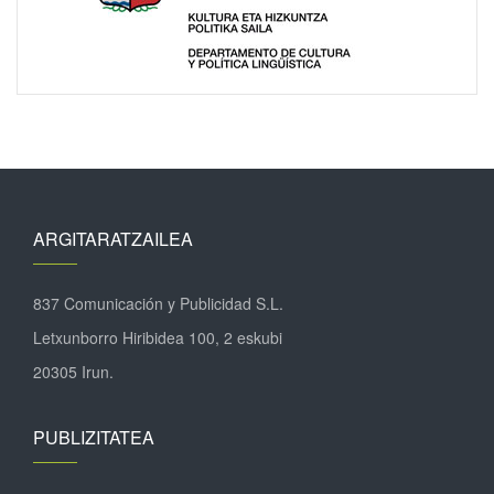
ARGITARATZAILEA
837 Comunicación y Publicidad S.L.
Letxunborro Hiribidea 100, 2 eskubi
20305 Irun.
PUBLIZITATEA