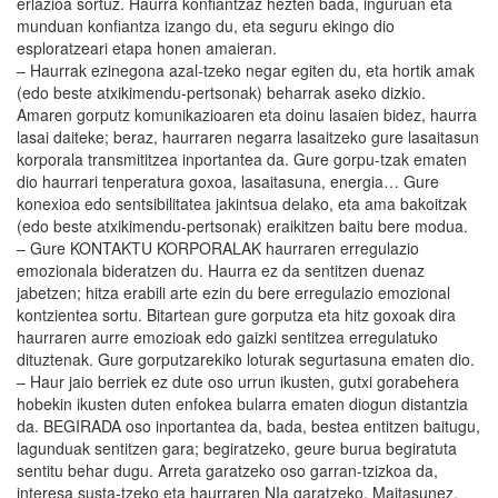
erlazioa sortuz. Haurra konfiantzaz hezten bada, inguruan eta
munduan konfiantza izango du, eta seguru ekingo dio
esploratzeari etapa honen amaieran.
– Haurrak ezinegona azal-tzeko negar egiten du, eta hortik amak
(edo beste atxikimendu-pertsonak) beharrak aseko dizkio.
Amaren gorputz komunikazioaren eta doinu lasaien bidez, haurra
lasai daiteke; beraz, haurraren negarra lasaitzeko gure lasaitasun
korporala transmititzea inportantea da. Gure gorpu-tzak ematen
dio haurrari tenperatura goxoa, lasaitasuna, energia… Gure
konexioa edo sentsibilitatea jakintsua delako, eta ama bakoitzak
(edo beste atxikimendu-pertsonak) eraikitzen baitu bere modua.
– Gure KONTAKTU KORPORALAK haurraren erregulazio
emozionala bideratzen du. Haurra ez da sentitzen duenaz
jabetzen; hitza erabili arte ezin du bere erregulazio emozional
kontzientea sortu. Bitartean gure gorputza eta hitz goxoak dira
haurraren aurre emozioak edo gaizki sentitzea erregulatuko
dituztenak. Gure gorputzarekiko loturak segurtasuna ematen dio.
– Haur jaio berriek ez dute oso urrun ikusten, gutxi gorabehera
hobekin ikusten duten enfokea bularra ematen diogun distantzia
da. BEGIRADA oso inportantea da, bada, bestea entitzen baitugu,
lagunduak sentitzen gara; begiratzeko, geure burua begiratuta
sentitu behar dugu. Arreta garatzeko oso garran-tzizkoa da,
interesa susta-tzeko eta haurraren NIa garatzeko. Maitasunez,