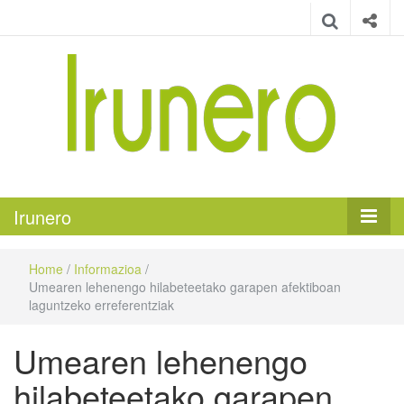
Irunero
Irungo euskarazko aldizkaria
Irunero
Home
/
Informazioa
/
Umearen lehenengo hilabeteetako garapen afektiboan
laguntzeko erreferentziak
Umearen lehenengo
hilabeteetako garapen