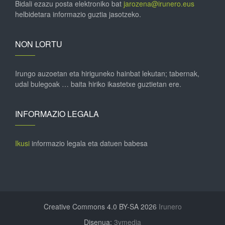
Bidali ezazu posta elektroniko bat
jarozena@irunero.eus
helbidetara informazio guztia jasotzeko.
NON LORTU
Irungo auzoetan eta hiriguneko hainbat lekutan; tabernak,
udal bulegoak … baita hiriko ikastetxe guztietan ere.
INFORMAZIO LEGALA
Ikusi
informazio legala eta datuen babesa
Creative Commons 4.0 BY-SA 2026
Irunero
Disenua:
3ymedia