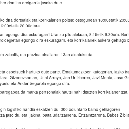
sher domina oroigarria jasoko dute.
o dira dortsalak eta korrikalarien poltsa: ostegunean 16:00etatik 20:0
16:00etatik 20:00etara.
an egongo dira eskuragarri Uranzu pilotalekuan, 8:15etik 9:30era. Berr
roldegietan egongo dira eskuragarri, eta korrikalariek aukera gehiago 
a zabalik, eta prezioa otsailaren 13an aldatuko da.
leta ospetsuek hartuko dute parte. Emakumezkoen kategorian, iazko ir
ketara. Gizonezkoetan, Unai Arroyo, Jon Urtizberea, Javi Menta, Jose 
uyuelo eta Ander Segurola egongo dira.
paregabea da marka pertsonalak hautsi nahi dituzten korrikalarientzat.
in logistiko handia eskatzen du, 300 boluntario baino gehiagoren
za jaso du, eta, jakina, baita udaltzainena, Ertzaintzarena, Babes Zibil