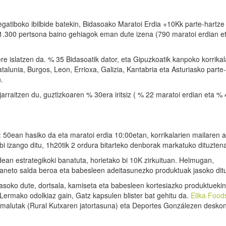
gatiboko ibilbide batekin, Bidasoako Maratoi Erdia +10Kk parte-hartze
.300 pertsona baino gehiagok eman dute izena (790 maratoi erdian e
e islatzen da. % 35 Bidasoatik dator, eta Gipuzkoatik kanpoko korrikal
talunia, Burgos, Leon, Errioxa, Galizia, Kantabria eta Asturiasko parte-
.
raitzen du, guztizkoaren % 30era iritsiz ( % 22 maratoi erdian eta % 
9: 50ean hasiko da eta maratoi erdia 10:00etan, korrikalarien mailaren 
rbi izango ditu, 1h20tik 2 ordura bitarteko denborak markatuko dituzten
dean estrategikoki banatuta, horietako bi 10K zirkuituan. Helmugan,
k, aneto salda beroa eta babesleen adeitasunezko produktuak jasoko dit
jasoko dute, dortsala, kamiseta eta babesleen kortesiazko produktuekin
Lermako odolkiaz gain, Gatz kapsulen blister bat gehitu da.
Elika Food
-malutak (Rural Kutxaren jatortasuna) eta Deportes Gonzálezen deskon