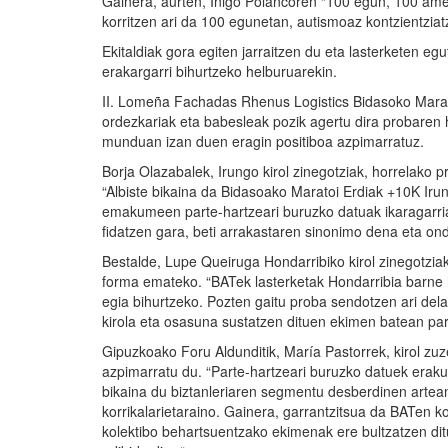
Gainera, aurten, Iñigo Polancoren “100 egun, 100 amet
korritzen ari da 100 egunetan, autismoaz kontzientziat
Ekitaldiak gora egiten jarraitzen du eta lasterketen egu
erakargarri bihurtzeko helburuarekin.
II. Lomeña Fachadas Rhenus Logistics Bidasoko Mara
ordezkariak eta babesleak pozik agertu dira probaren 
munduan izan duen eragin positiboa azpimarratuz.
Borja Olazabalek, Irungo kirol zinegotziak, horrelako 
“Albiste bikaina da Bidasoako Maratoi Erdiak +10K Irun
emakumeen parte-hartzeari buruzko datuak ikaragarriak
fidatzen gara, beti arrakastaren sinonimo dena eta on
Bestalde, Lupe Queiruga Hondarribiko kirol zinegotzia
forma emateko. “BATek lasterketak Hondarribia barne h
egia bihurtzeko. Pozten gaitu proba sendotzen ari dela
kirola eta osasuna sustatzen dituen ekimen batean part
Gipuzkoako Foru Aldunditik, María Pastorrek, kirol zuz
azpimarratu du. “Parte-hartzeari buruzko datuek eraku
bikaina du biztanleriaren segmentu desberdinen artea
korrikalarietaraino. Gainera, garrantzitsua da BATen ko
kolektibo behartsuentzako ekimenak ere bultzatzen dit