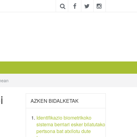
enean
i
AZKEN BIDALKETAK
Identifikazio biometrikoko
sistema berriari esker bilatutako
pertsona bat atxilotu dute