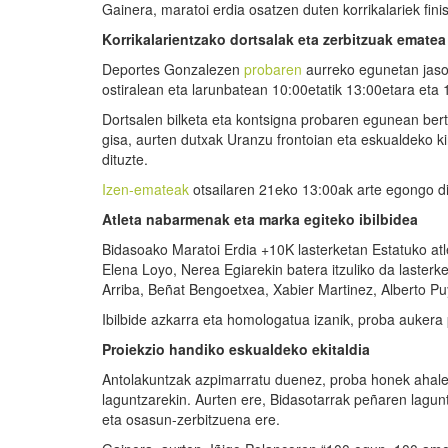
Gainera, maratoi erdia osatzen duten korrikalariek fini
Korrikalarientzako dortsalak eta zerbitzuak ematea
Deportes Gonzalezen
probaren
aurreko egunetan jasok
ostiralean eta larunbatean 10:00etatik 13:00etara eta 
Dortsalen bilketa eta kontsigna probaren egunean bert
gisa, aurten dutxak Uranzu frontoian eta eskualdeko ki
dituzte.
Izen-emateak
otsailaren 21eko 13:00ak arte egongo dir
Atleta nabarmenak eta marka egiteko ibilbidea
Bidasoako Maratoi Erdia +10K lasterketan Estatuko at
Elena Loyo, Nerea Egiarekin batera itzuliko da laster
Arriba, Beñat Bengoetxea, Xabier Martinez, Alberto P
Ibilbide azkarra eta homologatua izanik, proba aukera 
Proiekzio handiko eskualdeko ekitaldia
Antolakuntzak azpimarratu duenez, proba honek ahaleg
laguntzarekin. Aurten ere, Bidasotarrak peñaren lagunt
eta osasun-zerbitzuena ere.