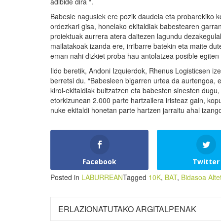
adibide dira “.
Babesle nagusiek ere pozik daudela eta probarekiko
ordezkari gisa, honelako ekitaldiak babestearen garra
proiektuak aurrera atera daitezen lagundu dezakegulak
mailatakoak izanda ere, irribarre batekin eta maite d
eman nahi dizkiet proba hau antolatzea posible egiten 
Ildo beretik, Andoni Izquierdok, Rhenus Logisticsen 
berretsi du. “Babesleen bigarren urtea da aurtengoa, e
kirol-ekitaldiak bultzatzen eta babesten sinesten dugu, 
etorkizunean 2.000 parte hartzailera iristeaz gain, k
nuke ekitaldi honetan parte hartzen jarraitu ahal izang
Facebook
Twitter
Posted in
LABURREAN
Tagged
10K
,
BAT
,
Bidasoa Alte
ERLAZIONATUTAKO ARGITALPENAK