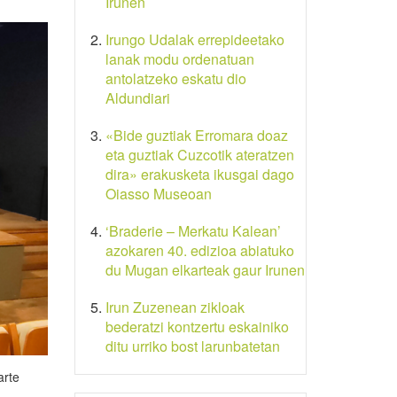
Irunen
Irungo Udalak errepideetako
lanak modu ordenatuan
antolatzeko eskatu dio
Aldundiari
«Bide guztiak Erromara doaz
eta guztiak Cuzcotik ateratzen
dira» erakusketa ikusgai dago
Oiasso Museoan
‘Braderie – Merkatu Kalean’
azokaren 40. edizioa abiatuko
du Mugan elkarteak gaur Irunen
Irun Zuzenean zikloak
bederatzi kontzertu eskainiko
ditu urriko bost larunbatetan
arte