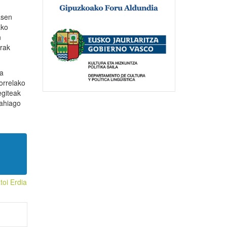
asen
ako
n
rrak
oa
orrelako
egiteak
Nahiago
toi Erdia