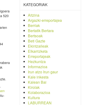
KATEGORIAK
 igoera
Aitzina
ta 520
Argazki-erreportajea
Berriak
arien
Bertatik Bertara
Bertsoak
Beti Gazte
44
Ekintzaileak
Elkarrizketa
Erreportajeak
Hezkuntza
arabera
Informazioa
ak
Irun atzo Irun gaur
Kale inkesta
uzte.
Kalean Bai
.
Kirolak
sen
Kolaborazioa
tu-
Kultura
LABURREAN