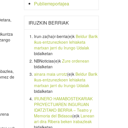
Publierreportajea
0etara,
IRUZKIN BERRIAK
ikuntza
Irun-za(ha)r-berria
(e)k
Beldur Barik
izango
ikus-entzunezkoen lehiaketa
martxan jarri du Irungo Udalak
bidalketan
NBNoticias
(e)k
Zure ordenean
bidalketan
abazlea,
ainara maia urrotz
(e)k
Beldur Barik
Gomez de
ikus-entzunezkoen lehiaketa
martxan jarri du Irungo Udalak
bidalketan
IRUNERO HAMABOSTEKARIAK
PROYECTUAREN INGURUAN
IDATZITAKO BERRIA – Teatro y
arena
Memoria del Bidasoa
(e)k
Lanean
ari dira Ribera beken irabazleak
bidalketan