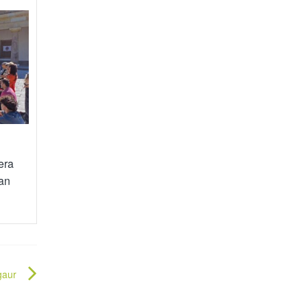
era
uan
gaur