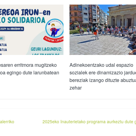
saren erritmora mugitzeko
Adinekoentzako udal espazio
oa egingo dute larunbatean
sozialek ere dinamizazio jardu
bereziak izango dituzte abuzt
zehar
alerriko
2025eko Inauterietako programa aurkeztu dute 