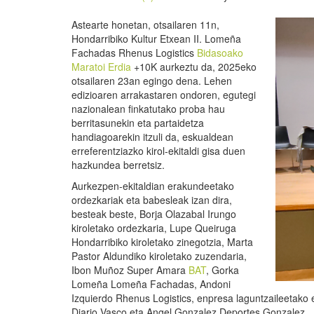
Astearte honetan, otsailaren 11n,
Hondarribiko Kultur Etxean II. Lomeña
Fachadas Rhenus Logistics
Bidasoako
Maratoi Erdia
+10K aurkeztu da, 2025eko
otsailaren 23an egingo dena. Lehen
edizioaren arrakastaren ondoren, egutegi
nazionalean finkatutako proba hau
berritasunekin eta partaidetza
handiagoarekin itzuli da, eskualdean
erreferentziazko kirol-ekitaldi gisa duen
hazkundea berretsiz.
Aurkezpen-ekitaldian erakundeetako
ordezkariak eta babesleak izan dira,
besteak beste, Borja Olazabal Irungo
kiroletako ordezkaria, Lupe Queiruga
Hondarribiko kiroletako zinegotzia, Marta
Pastor Aldundiko kiroletako zuzendaria,
Ibon Muñoz Super Amara
BAT
, Gorka
Lomeña Lomeña Fachadas, Andoni
Izquierdo Rhenus Logistics, enpresa laguntzaileetako 
Diario Vasco eta Angel Gonzalez Deportes Gonzalez.