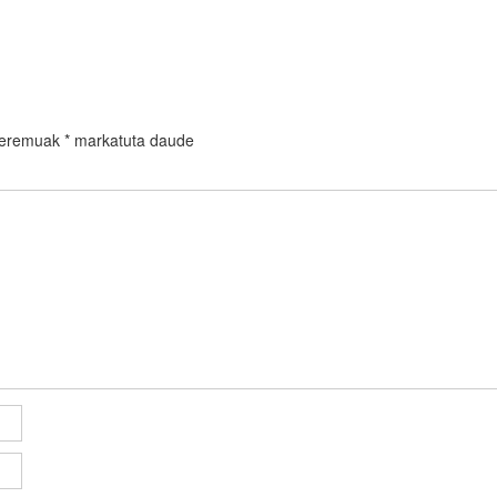
 eremuak
*
markatuta daude