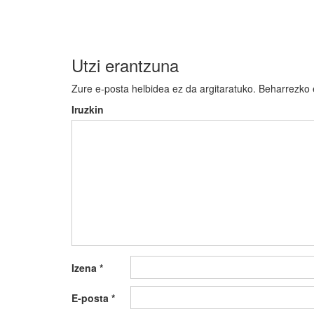
nabigatu
Utzi erantzuna
Zure e-posta helbidea ez da argitaratuko.
Beharrezko
Iruzkin
Izena
*
E-posta
*