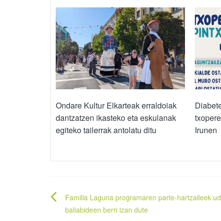
Ondare Kultur Elkarteak erraldoiak
Diabete
dantzatzen ikasteko eta eskulanak
txopere
egiteko tailerrak antolatu ditu
Irunen
Bidalketetan
Familia Laguna programaren parte-hartzaileek ud
zehar
baliabideen berri izan dute