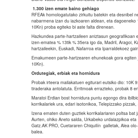
1.300 izen emate baino gehiago
RFEAk homologatutako zirkuitu batekin eta desnibel ne
nabarmena izan du iazkoaren aldean, eta dagoeneko 1
10Kn) proba egiteko bi aste falta direnean.
Hazkundea parte-hartzaileen aniztasun geografikoan er
izen-ematea % 13tik % 35era igo da, Madril, Aragoi, Ka
hartzaileekin, Euskadi, Nafarroa eta Iparraldekoez gain
Emakumeen parte-hartzearen ehunekoak gora egiten jar
10Kn).
Ordutegiak, erbiak eta hornidura
Probak irteera mailakatuen egiturari eutsiko dio: 10K 
tiraderaka antolatuta. Erritmoak errazteko, probak 8 e
Maratoi Erdian bost hornidura puntu egongo dira ibilbi
korrikalariek ura, edari isotonikoa, Telepizzako pizza
Izena ematen duten guztiek korrikalariaren poltsa bat 
Aurten, ohiko Aneto salda, Urkabeko urdaiazpikoa eta 
Gatz.AK PRO, Cuetararen Chiquilín galletak, Alea olo
balea.