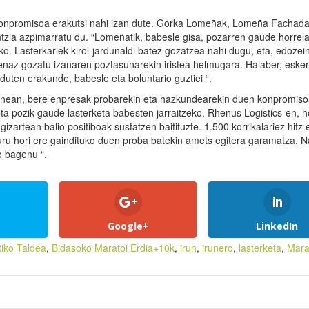
 konpromisoa erakutsi nahi izan dute. Gorka Lomeñak, Lomeña Fachad
ntzia azpimarratu du. “Lomeñatik, babesle gisa, pozarren gaude horrel
o. Lasterkariek kirol-jardunaldi batez gozatzea nahi dugu, eta, edozei
utenaz gozatu izanaren poztasunarekin iristea helmugara. Halaber, eske
duten erakunde, babesle eta boluntario guztiei “.
izenean, bere enpresak probarekin eta hazkundearekin duen konpromis
ta pozik gaude lasterketa babesten jarraitzeko. Rhenus Logistics-en, h
gizartean balio positiboak sustatzen baitituzte. 1.500 korrikalariez hitz 
opuru hori ere gaindituko duen proba batekin amets egitera garamatza. 
o bagenu “.
Google+
LinkedIn
tiko Taldea
,
Bidasoko Maratoi Erdia+10k
,
irun
,
irunero
,
lasterketa
,
Mara