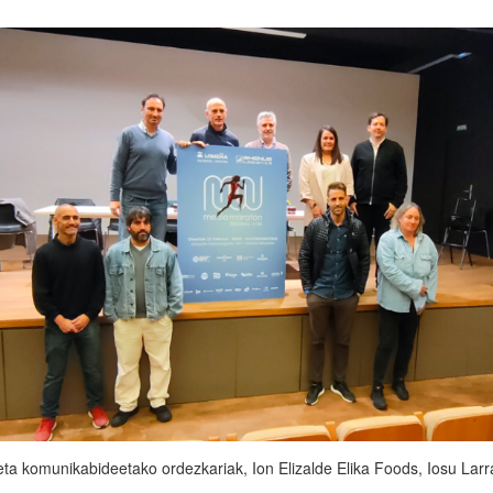
eta komunikabideetako ordezkariak, Ion Elizalde Elika Foods, Iosu Larr