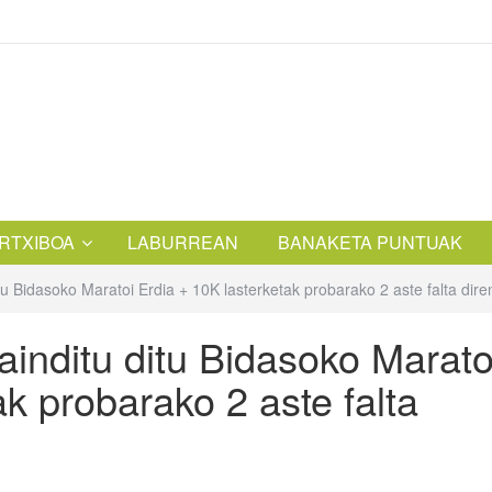
RTXIBOA
LABURREAN
BANAKETA PUNTUAK
tu Bidasoko Maratoi Erdia + 10K lasterketak probarako 2 aste falta dir
inditu ditu Bidasoko Marato
ak probarako 2 aste falta