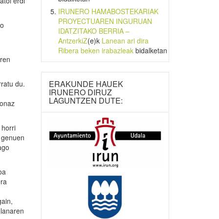
toi erdi
IRUNERO HAMABOSTEKARIAK
PROYECTUAREN INGURUAN
mo
IDATZITAKO BERRIA –
AntzerkiZ
(e)k
Lanean ari dira
Ribera beken irabazleak
bidalketan
aren
ERAKUNDE HAUEK
rratu du.
IRUNERO DIRUZ
LAGUNTZEN DUTE:
 onaz
horri
u genuen
ago
oa
era
gain,
 lanaren