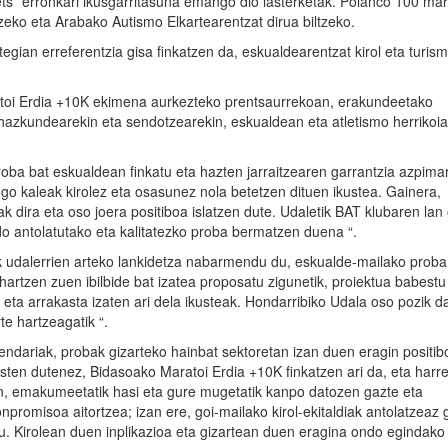
s” erronkari ikusgarritasuna emango dio lasterketak. Polanco 100 mara
zeko eta Arabako Autismo Elkartearentzat dirua biltzeko.
tegian erreferentzia gisa finkatzen da, eskualdearentzat kirol eta turis
toi Erdia +10K ekimena aurkezteko prentsaurrekoan, erakundeetako
hazkundearekin eta sendotzearekin, eskualdean eta atletismo herrikoi
proba bat eskualdean finkatu eta hazten jarraitzearen garrantzia azpima
go kaleak kirolez eta osasunez nola betetzen dituen ikustea. Gainera,
 dira eta oso joera positiboa islatzen dute. Udaletik BAT klubaren lan
do antolatutako eta kalitatezko proba bermatzen duena “.
k udalerrien arteko lankidetza nabarmendu du, eskualde-mailako proba 
artzen zuen ibilbide bat izatea proposatu zigunetik, proiektua babest
 eta arrakasta izaten ari dela ikusteak. Hondarribiko Udala oso pozik d
e hartzeagatik “.
endariak, probak gizarteko hainbat sektoretan izan duen eragin positib
sten dutenez, Bidasoako Maratoi Erdia +10K finkatzen ari da, eta harr
n, emakumeetatik hasi eta gure mugetatik kanpo datozen gazte eta
npromisoa aitortzea; izan ere, goi-mailako kirol-ekitaldiak antolatzeaz 
u. Kirolean duen inplikazioa eta gizartean duen eragina ondo egindako