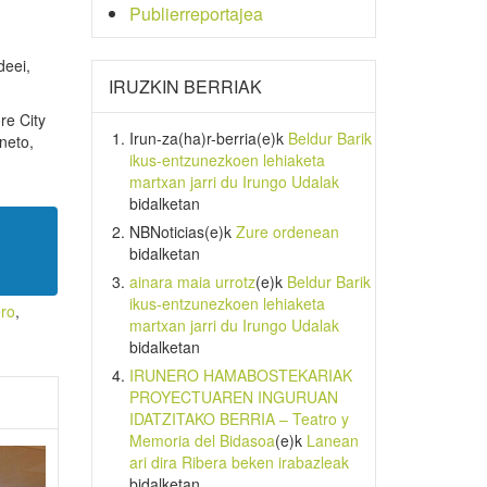
Publierreportajea
deei,
IRUZKIN BERRIAK
re City
Irun-za(ha)r-berria
(e)k
Beldur Barik
neto,
ikus-entzunezkoen lehiaketa
martxan jarri du Irungo Udalak
bidalketan
NBNoticias
(e)k
Zure ordenean
bidalketan
ainara maia urrotz
(e)k
Beldur Barik
ikus-entzunezkoen lehiaketa
ero
,
martxan jarri du Irungo Udalak
bidalketan
IRUNERO HAMABOSTEKARIAK
PROYECTUAREN INGURUAN
IDATZITAKO BERRIA – Teatro y
Memoria del Bidasoa
(e)k
Lanean
ari dira Ribera beken irabazleak
bidalketan