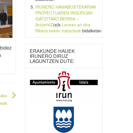
IRUNERO HAMABOSTEKARIAK
PROYECTUAREN INGURUAN
IDATZITAKO BERRIA –
AntzerkiZ
(e)k
Lanean ari dira
Ribera beken irabazleak
bidalketan
 bidez
ERAKUNDE HAUEK
o
IRUNERO DIRUZ
LAGUNTZEN DUTE:
24ko
teak