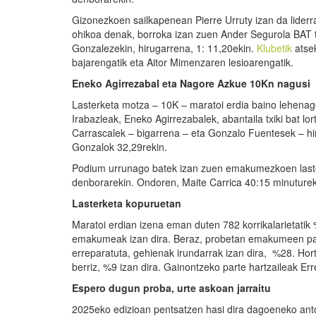
Gizonezkoen sailkapenean Pierre Urruty izan da liderra
ohikoa denak, borroka izan zuen Ander Segurola BAT ta
Gonzalezekin, hirugarrena, 1: 11,20ekin.
Klubetik
atsek
bajarengatik eta Aitor Mimenzaren lesioarengatik.
Eneko Agirrezabal eta Nagore Azkue 10Kn nagusi
Lasterketa motza – 10K – maratoi erdia baino lehenag
Irabazleak, Eneko Agirrezabalek, abantaila txiki bat l
Carrascalek – bigarrena – eta Gonzalo Fuentesek – hi
Gonzalok 32,29rekin.
Podium urrunago batek izan zuen emakumezkoen laste
denborarekin. Ondoren, Maite Carrica 40:15 minutureki
Lasterketa kopuruetan
Maratoi erdian izena eman duten 782 korrikalarietatik
emakumeak izan dira. Beraz, probetan emakumeen parte
erreparatuta, gehienak irundarrak izan dira, %28. Hor
berriz, %9 izan dira. Gainontzeko parte hartzaileak Erren
Espero dugun proba, urte askoan jarraitu
2025eko edizioan pentsatzen hasi dira dagoeneko antol