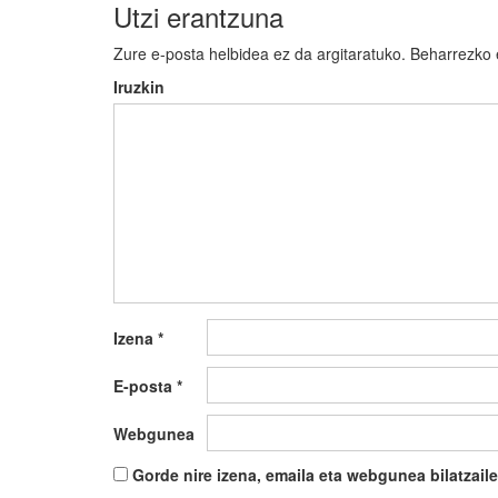
Utzi erantzuna
Zure e-posta helbidea ez da argitaratuko.
Beharrezko
Iruzkin
Izena
*
E-posta
*
Webgunea
Gorde nire izena, emaila eta webgunea bilatza