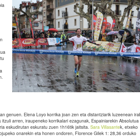
bia
en
tua
tu
ra
n.
n genuen. Elena Loyo korrika joan zen eta distantziarik luzeenean ira
 itzuli arren, iraupeneko korrikalari ezagunak, Espainiarekin Absolutua
ria eskudirutan eskuratu zuen 1h16tik jaitsita.
Sara Villasante
k, etxeko
rlojupeko onarekin eta honen ondoren, Florence Gilek 1: 28,36 orduko