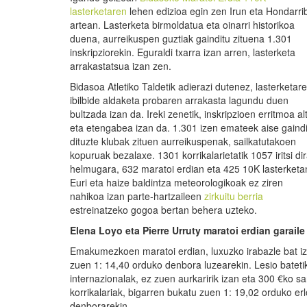
lasterketaren
lehen edizioa egin zen Irun eta Hondarri
artean. Lasterketa birmoldatua eta oinarri historikoa
duena, aurreikuspen guztiak gainditu zituena 1.301
inskripziorekin. Eguraldi txarra izan arren, lasterketa
arrakastatsua izan zen.
Bidasoa Atletiko Taldetik adierazi dutenez, lasterketar
ibilbide aldaketa probaren arrakasta lagundu duen
bultzada izan da. Ireki zenetik, inskripzioen erritmoa al
eta etengabea izan da. 1.301 izen emateek aise gaindi
dituzte klubak zituen aurreikuspenak, sailkatutakoen
kopuruak bezalaxe. 1301 korrikalarietatik 1057 iritsi di
helmugara, 632 maratoi erdian eta 425 10K lasterketa
Euri eta haize baldintza meteorologikoak ez ziren
nahikoa izan parte-hartzaileen
zirkuitu berria
estreinatzeko gogoa bertan behera uzteko.
Elena Loyo eta Pierre Urruty maratoi erdian garaile
Emakumezkoen maratoi erdian, luxuzko irabazle bat iza
zuen 1: 14,40 orduko denbora luzearekin. Lesio batetik
internazionalak, ez zuen aurkaririk izan eta 300 €ko sa
korrikalariak, bigarren bukatu zuen 1: 19,02 orduko e
denborarekin.