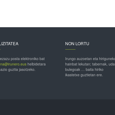
IZITATEA
NON LORTU
 ezazu posta elektroniko bat
Irungo auzoetan eta hirigunek
ena@irunero.eus
helbidetara
hainbat lekutan; tabernak, uda
azio guztia jasotzeko.
bulegoak … baita hiriko
ikastetxe guztietan ere.