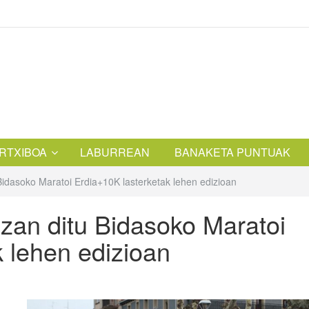
RTXIBOA
LABURREAN
BANAKETA PUNTUAK
 Bidasoko Maratoi Erdia+10K lasterketak lehen edizioan
 izan ditu Bidasoko Maratoi
 lehen edizioan