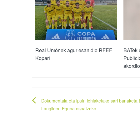
Real Uniónek agur esan dio RFEF
BATek 
Kopari
Publici
akordio
Bidalketetan
Dokumentala eta ipuin lehiaketako sari banaket
zehar
Langileen Eguna ospatzeko
nabigatu