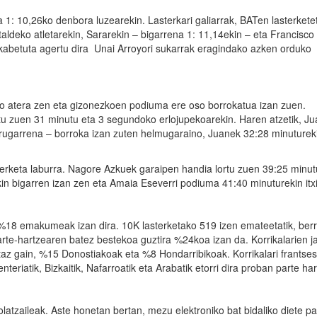
 1: 10,26ko denbora luzearekin. Lasterkari galiarrak, BATen lasterkete
ldeko atletarekin, Sararekin – bigarrena 1: 11,14ekin – eta Francisco
abetuta agertu dira Unai Arroyori sukarrak eragindako azken orduko
o atera zen eta gizonezkoen podiuma ere oso borrokatua izan zuen.
ortu zuen 31 minutu eta 3 segundoko erlojupekoarekin. Haren atzetik, J
rugarrena – borroka izan zuten helmugaraino, Juanek 32:28 minuturek
rketa laburra. Nagore Azkuek garaipen handia lortu zuen 39:25 minu
n bigarren izan zen eta Amaia Eseverri podiuma 41:40 minuturekin itx
 %18 emakumeak izan dira. 10K lasterketako 519 izen emateetatik, ber
-hartzearen batez bestekoa guztira %24koa izan da. Korrikalarien jat
taz gain, %15 Donostiakoak eta %8 Hondarribikoak. Korrikalari frantse
teriatik, Bizkaitik, Nafarroatik eta Arabatik etorri dira proban parte har
atzaileak. Aste honetan bertan, mezu elektroniko bat bidaliko diete pa