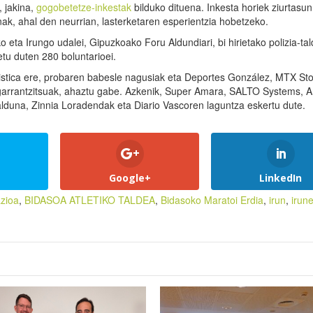
, jakina,
gogobetetze-inkestak
bilduko dituena. Inkesta horiek ziurtasun
ak, ahal den neurrian, lasterketaren esperientzia hobetzeko.
o eta Irungo udalei, Gipuzkoako Foru Aldundiari, bi hirietako polizia-tal
etu duten 280 boluntarioei.
stica ere, probaren babesle nagusiak eta Deportes González, MTX Sto
e garrantzitsuak, ahaztu gabe. Azkenik, Super Amara, SALTO Systems, A
lduna, Zinnia Loradendak eta Diario Vascoren laguntza eskertu dute.
Google+
LinkedIn
azioa
,
BIDASOA ATLETIKO TALDEA
,
Bidasoko Maratoi Erdia
,
irun
,
irun