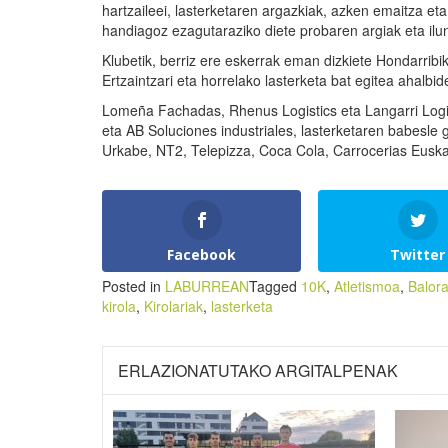
hartzaileei, lasterketaren argazkiak, azken emaitza eta
handiagoz ezagutaraziko diete probaren argiak eta ilun
Klubetik, berriz ere eskerrak eman dizkiete Hondarribik
Ertzaintzari eta horrelako lasterketa bat egitea ahalbid
Lomeña Fachadas, Rhenus Logistics eta Langarri Logi
eta AB Soluciones industriales, lasterketaren babesl
Urkabe, NT2, Telepizza, Coca Cola, Carrocerias Euska
Facebook
Twitter
Posted in
LABURREAN
Tagged
10K
,
Atletismoa
,
Balor
kirola
,
Kirolariak
,
lasterketa
ERLAZIONATUTAKO ARGITALPENAK