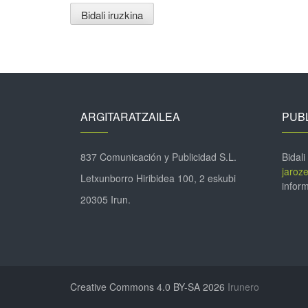
ARGITARATZAILEA
PUBL
837 Comunicación y Publicidad S.L.
Bidali
jaroz
Letxunborro Hiribidea 100, 2 eskubi
inform
20305 Irun.
Creative Commons 4.0 BY-SA 2026
Irunero