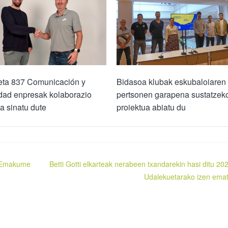
eta 837 Comunicación y
Bidasoa klubak eskubaloiaren
dad enpresak kolaborazio
pertsonen garapena sustatzek
a sinatu dute
proiektua abiatu du
a Emakume
Betti Gotti elkarteak nerabeen txandarekin hasi ditu 20
Udalekuetarako izen ema