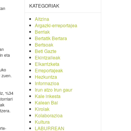
KATEGORIAK
tan
Aitzina
Argazki-erreportajea
Berriak
Bertatik Bertara
Bertsoak
uan
Beti Gazte
in eta
Ekintzaileak
Elkarrizketa
tuko
Erreportajeak
i zuen.
Hezkuntza
Informazioa
Irun atzo Irun gaur
riz, %34
Kale inkesta
orriari
Kalean Bai
sak
Kirolak
tzera.
Kolaborazioa
Kultura
LABURREAN
rte-