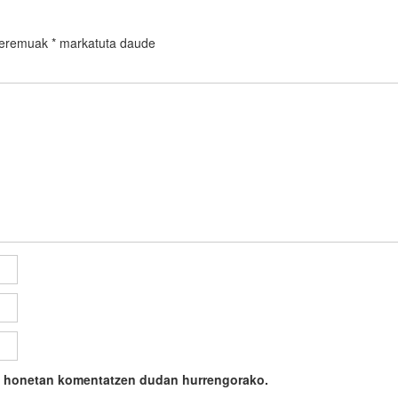
 eremuak
*
markatuta daude
ile honetan komentatzen dudan hurrengorako.