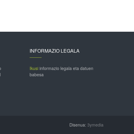
INFORMAZIO LEGALA
o
Ikusi
informazio legala eta datuen
l
babesa
Disenua:
3ymedia