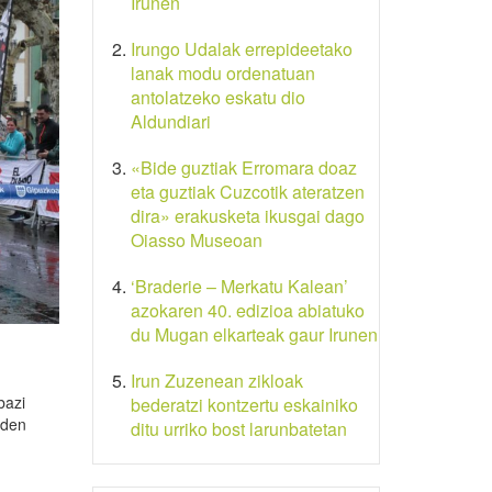
Irunen
Irungo Udalak errepideetako
lanak modu ordenatuan
antolatzeko eskatu dio
Aldundiari
«Bide guztiak Erromara doaz
eta guztiak Cuzcotik ateratzen
dira» erakusketa ikusgai dago
Oiasso Museoan
‘Braderie – Merkatu Kalean’
azokaren 40. edizioa abiatuko
du Mugan elkarteak gaur Irunen
Irun Zuzenean zikloak
bazi
bederatzi kontzertu eskainiko
 den
ditu urriko bost larunbatetan