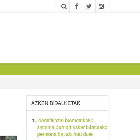
AZKEN BIDALKETAK
Identifikazio biometrikoko
sistema berriari esker bilatutako
pertsona bat atxilotu dute