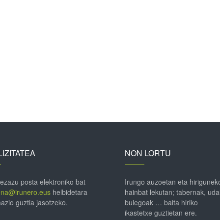
IZITATEA
NON LORTU
 ezazu posta elektroniko bat
Irungo auzoetan eta hirigunek
ena@irunero.eus
helbidetara
hainbat lekutan; tabernak, uda
azio guztia jasotzeko.
bulegoak … baita hiriko
ikastetxe guztietan ere.