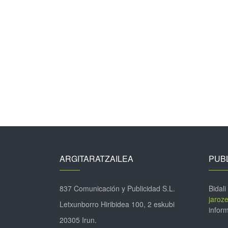
ARGITARATZAILEA
PUBL
837 Comunicación y Publicidad S.L.
Bidali
jaroz
Letxunborro Hiribidea 100, 2 eskubi
inform
20305 Irun.