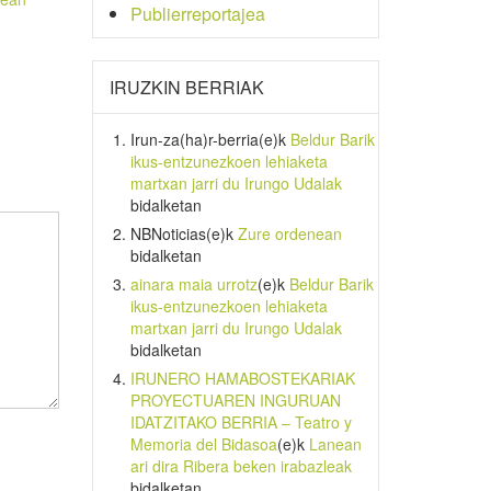
Publierreportajea
IRUZKIN BERRIAK
Irun-za(ha)r-berria
(e)k
Beldur Barik
ikus-entzunezkoen lehiaketa
martxan jarri du Irungo Udalak
bidalketan
NBNoticias
(e)k
Zure ordenean
bidalketan
ainara maia urrotz
(e)k
Beldur Barik
ikus-entzunezkoen lehiaketa
martxan jarri du Irungo Udalak
bidalketan
IRUNERO HAMABOSTEKARIAK
PROYECTUAREN INGURUAN
IDATZITAKO BERRIA – Teatro y
Memoria del Bidasoa
(e)k
Lanean
ari dira Ribera beken irabazleak
bidalketan