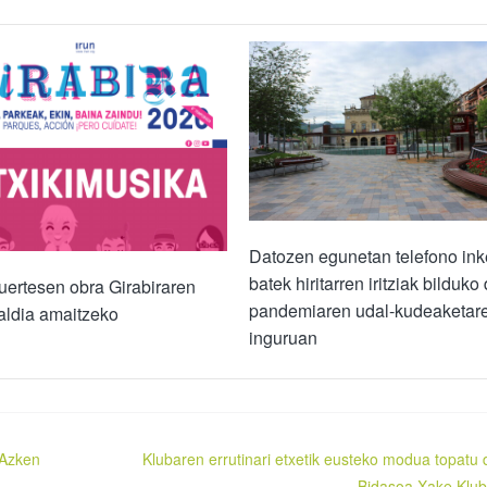
Datozen egunetan telefono ink
batek hiritarren iritziak bilduko 
fuertesen obra Girabiraren
pandemiaren udal-kudeaketar
aldia amaitzeko
inguruan
 Azken
Klubaren errutinari etxetik eusteko modua topatu 
Bidasoa Xake Klu