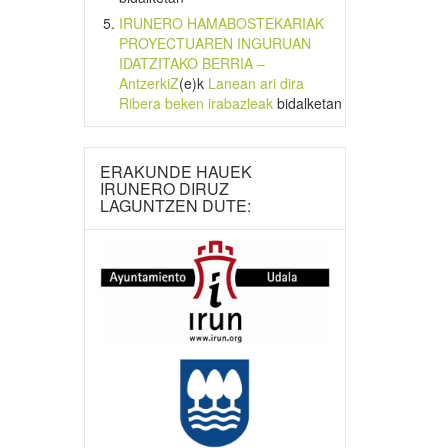
IRUNERO HAMABOSTEKARIAK
PROYECTUAREN INGURUAN
IDATZITAKO BERRIA –
AntzerkiZ
(e)k
Lanean ari dira
Ribera beken irabazleak
bidalketan
ERAKUNDE HAUEK
IRUNERO DIRUZ
LAGUNTZEN DUTE: