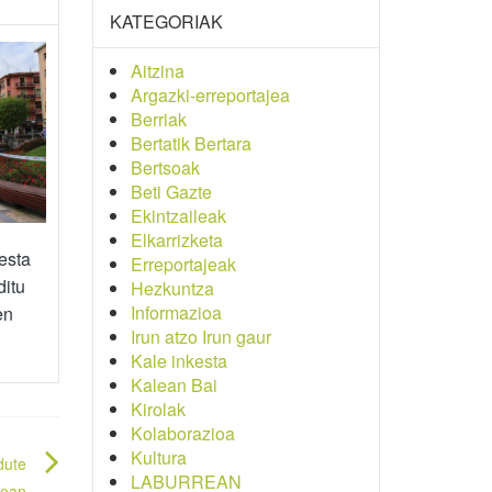
KATEGORIAK
Aitzina
Argazki-erreportajea
Berriak
Bertatik Bertara
Bertsoak
Beti Gazte
Ekintzaileak
Elkarrizketa
esta
Erreportajeak
ditu
Hezkuntza
Informazioa
en
Irun atzo Irun gaur
Kale inkesta
Kalean Bai
Kirolak
Kolaborazioa
Kultura
dute
LABURREAN
bean