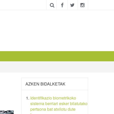
AZKEN BIDALKETAK
Identifikazio biometrikoko
sistema berriari esker bilatutako
pertsona bat atxilotu dute