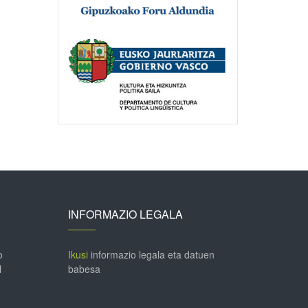
INFORMAZIO LEGALA
o
Ikusi
informazio legala eta datuen
l
babesa