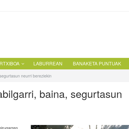
RTXIBOA
LABURREAN
BANAKETA PUNTUAK
 segurtasun neurri bereziekin
bilgarri, baina, segurtasun
hirugarren