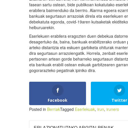
fasean sartu ostean, bide publikoan kokatutako eserl
erabilera baimenduko da berriro. Alarma egoera ezarri
bankuak segurtasun arrazoiak direla eta eserlekuen er
debekatuta egonda, covid-19aren kutsaketak ekiditeko
helburuarekin.
Eserlekuen erabilera eragozten duen debekua datorre
desagertuko da, baina, bankuak erabiltzerako orduan
arteko distantzia eta eskuen garbiketa ohiturak mant
dira segurtasun arrazoiengatik. Horrela, zenbait eserl
pertsonen artean gorde beharreko segurtasun distant
eta bankuak erabili ostean eskuak garbitzearen garran
gogorarazteko pegatinak ipiniko dira.
Facebook
Twitter
Posted in
Berriak
Tagged
Eserlekuak
,
irun
,
irunero
ERLAZIONATUTAKO ARGITALPENAK