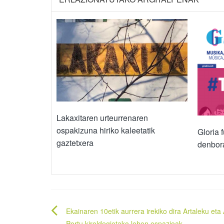
Lakaxitaren urteurrenaren
ospakizuna hiriko kaleetatik
Gloria 
gaztetxera
denbor
Bidalketetan
Ekainaren 10etik aurrera irekiko dira Artaleku eta
Portu kiroldegietako lehen espazioak