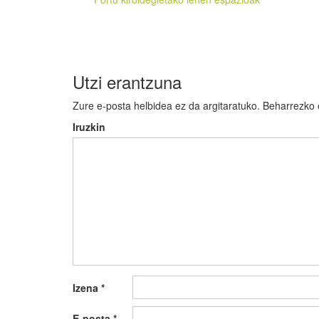
zehar
nabigatu
Utzi erantzuna
Zure e-posta helbidea ez da argitaratuko.
Beharrezko
Iruzkin
Izena
*
E-posta
*