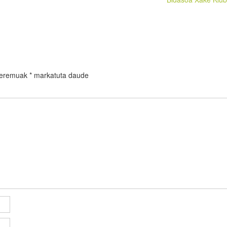
 eremuak
*
markatuta daude