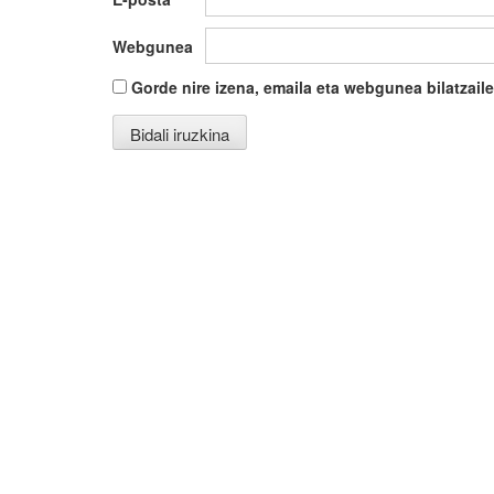
Webgunea
Gorde nire izena, emaila eta webgunea bilatza