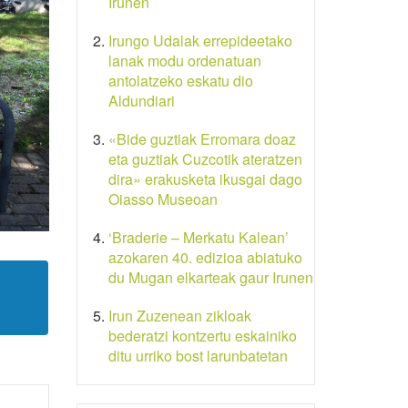
Irunen
Irungo Udalak errepideetako
lanak modu ordenatuan
antolatzeko eskatu dio
Aldundiari
«Bide guztiak Erromara doaz
eta guztiak Cuzcotik ateratzen
dira» erakusketa ikusgai dago
Oiasso Museoan
‘Braderie – Merkatu Kalean’
azokaren 40. edizioa abiatuko
du Mugan elkarteak gaur Irunen
Irun Zuzenean zikloak
bederatzi kontzertu eskainiko
ditu urriko bost larunbatetan