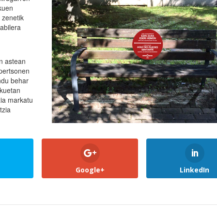
ekuen
 zenetik
abilera
n astean
 pertsonen
endu behar
ekuetan
zia markatu
tzia
Google+
LinkedIn