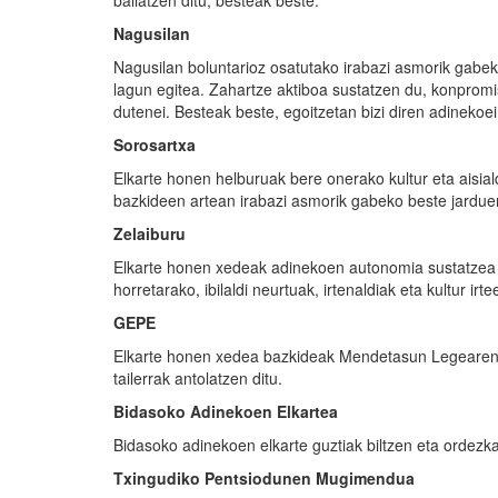
baliatzen ditu, besteak beste.
Nagusilan
Nagusilan boluntarioz osatutako irabazi asmorik gabek
lagun egitea. Zahartze aktiboa sustatzen du, konpromis
dutenei. Besteak beste, egoitzetan bizi diren adinekoei 
Sorosartxa
Elkarte honen helburuak bere onerako kultur eta aisiald
bazkideen artean irabazi asmorik gabeko beste jarduer
Zelaiburu
Elkarte honen xedeak adinekoen autonomia sustatzea et
horretarako, ibilaldi neurtuak, irtenaldiak eta kultur ir
GEPE
Elkarte honen xedea bazkideak Mendetasun Legearen i
tailerrak antolatzen ditu.
Bidasoko
A
dinekoen
E
lkartea
Bidasoko adinekoen elkarte guztiak biltzen eta ordezka
Txingudiko
P
entsiodunen
M
ugimendua