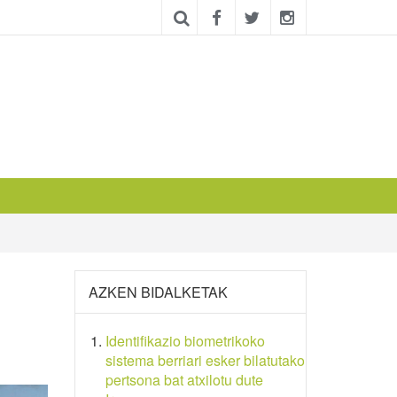
AZKEN BIDALKETAK
Identifikazio biometrikoko
sistema berriari esker bilatutako
pertsona bat atxilotu dute