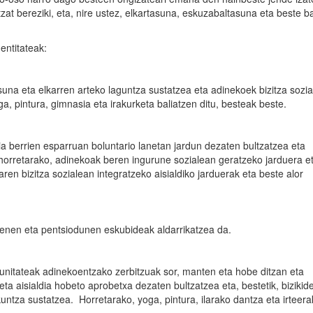
at bereziki, eta, nire ustez, elkartasuna, eskuzabaltasuna eta beste ba
entitateak:
suna eta elkarren arteko laguntza sustatzea eta adinekoek bizitza sozi
ga, pintura, gimnasia eta irakurketa baliatzen ditu, besteak beste.
 berrien esparruan boluntario lanetan jardun dezaten bultzatzea eta
 horretarako, adinekoak beren ingurune sozialean geratzeko jarduera e
ren bizitza sozialean integratzeko aisialdiko jarduerak eta beste alor
tenen eta pentsiodunen eskubideak aldarrikatzea da.
unitateak adinekoentzako zerbitzuak sor, manten eta hobe ditzan eta
eta aisialdia hobeto aprobetxa dezaten bultzatzea eta, bestetik, bizikid
ntza sustatzea. Horretarako, yoga, pintura, ilarako dantza eta irteera