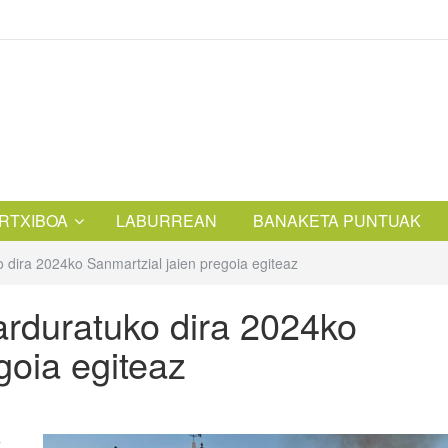
RTXIBOA
LABURREAN
BANAKETA PUNTUAK
 dira 2024ko Sanmartzial jaien pregoia egiteaz
arduratuko dira 2024ko
goia egiteaz
,