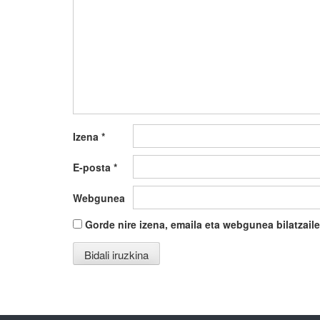
Izena
*
E-posta
*
Webgunea
Gorde nire izena, emaila eta webgunea bilatza