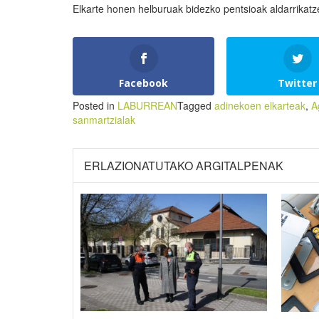
Elkarte honen helburuak bidezko pentsioak aldarrikatz
Facebook
Twitter
Posted in
LABURREAN
Tagged
adinekoen elkarteak
,
A
sanmartzialak
ERLAZIONATUTAKO ARGITALPENAK