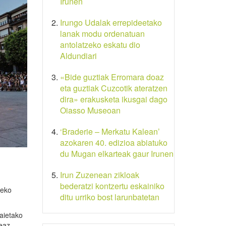
Irunen
Irungo Udalak errepideetako
lanak modu ordenatuan
antolatzeko eskatu dio
Aldundiari
«Bide guztiak Erromara doaz
eta guztiak Cuzcotik ateratzen
dira» erakusketa ikusgai dago
Oiasso Museoan
‘Braderie – Merkatu Kalean’
azokaren 40. edizioa abiatuko
du Mugan elkarteak gaur Irunen
Irun Zuzenean zikloak
bederatzi kontzertu eskainiko
zeko
ditu urriko bost larunbatetan
jaietako
eaz.