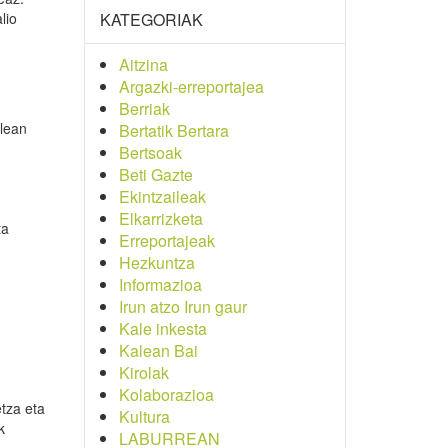
lio
KATEGORIAK
Aitzina
Argazki-erreportajea
Berriak
alean
Bertatik Bertara
Bertsoak
Beti Gazte
Ekintzaileak
Elkarrizketa
ta
Erreportajeak
Hezkuntza
Informazioa
Irun atzo Irun gaur
Kale inkesta
Kalean Bai
Kirolak
Kolaborazioa
etza eta
Kultura
k
LABURREAN