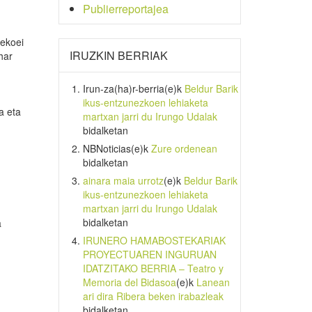
Publierreportajea
nekoei
IRUZKIN BERRIAK
har
Irun-za(ha)r-berria
(e)k
Beldur Barik
ikus-entzunezkoen lehiaketa
a eta
martxan jarri du Irungo Udalak
bidalketan
NBNoticias
(e)k
Zure ordenean
bidalketan
ainara maia urrotz
(e)k
Beldur Barik
ikus-entzunezkoen lehiaketa
martxan jarri du Irungo Udalak
bidalketan
a
IRUNERO HAMABOSTEKARIAK
PROYECTUAREN INGURUAN
IDATZITAKO BERRIA – Teatro y
Memoria del Bidasoa
(e)k
Lanean
ari dira Ribera beken irabazleak
bidalketan