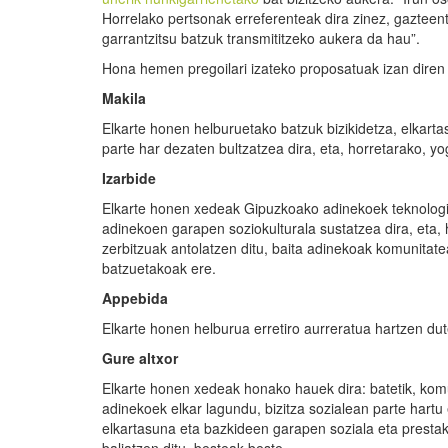
Horrelako pertsonak erreferenteak dira zinez, gazteentz
garrantzitsu batzuk transmititzeko aukera da hau”.
Hona hemen pregoilari izateko proposatuak izan diren 
Makila
Elkarte honen helburuetako batzuk bizikidetza, elkarta
parte har dezaten bultzatzea dira, eta, horretarako, yo
Izarbide
Elkarte honen xedeak Gipuzkoako adinekoek teknologia
adinekoen garapen soziokulturala sustatzea dira, eta,
zerbitzuak antolatzen ditu, baita adinekoak komunitatea
batzuetakoak ere.
Appebida
Elkarte honen helburua erretiro aurreratua hartzen du
Gure altxor
Elkarte honen xedeak honako hauek dira: batetik, kom
adinekoek elkar lagundu, bizitza sozialean parte hartu 
elkartasuna eta bazkideen garapen soziala eta prestaku