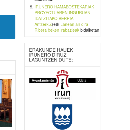
IRUNERO HAMABOSTEKARIAK
PROYECTUAREN INGURUAN
IDATZITAKO BERRIA –
AntzerkiZ
(e)k
Lanean ari dira
Ribera beken irabazleak
bidalketan
ERAKUNDE HAUEK
IRUNERO DIRUZ
LAGUNTZEN DUTE: