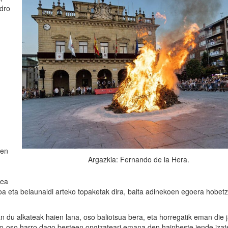
edro
ien
Argazkia: Fernando de la Hera.
tea
ioa eta belaunaldi arteko topaketak dira, baita adinekoen egoera hobet
zan du alkateak haien lana, oso baliotsua bera, eta horregatik eman die 
oso-oso harro dago besteen ongizateari emana den hainbeste jende izat