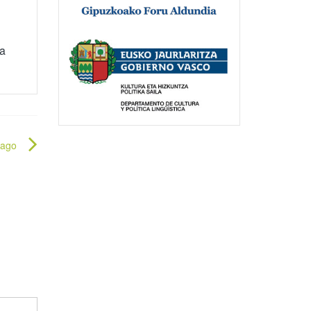
a
dago