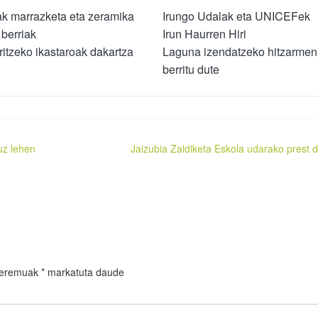
k marrazketa eta zeramika
Irungo Udalak eta UNICEFek
 berriak
Irun Haurren Hiri
itzeko ikastaroak dakartza
Laguna izendatzeko hitzarmen
berritu dute
duz lehen
Jaizubia Zaldiketa Eskola udarako prest 
 eremuak
*
markatuta daude