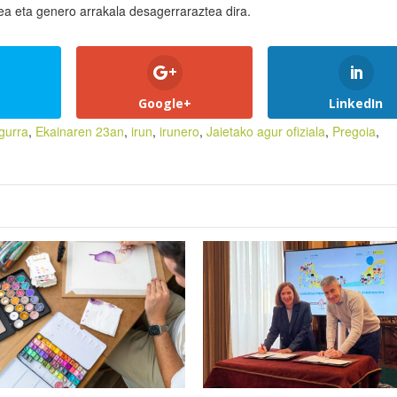
ea eta genero arrakala desagerraraztea dira.
Google+
LinkedIn
gurra
,
Ekainaren 23an
,
irun
,
irunero
,
Jaietako agur ofiziala
,
Pregoia
,