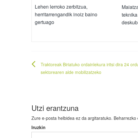
Lehen lerroko zerbitzua,
Maiatza
herritarrengandik inoiz baino
teknika
gertuago
deskubr
Bidalketetan
Traktoreak Biriatuko ordainlekura iritsi dira 24 or
zehar
sektorearen alde mobilizatzeko
nabigatu
Utzi erantzuna
Zure e-posta helbidea ez da argitaratuko.
Beharrezko
Iruzkin