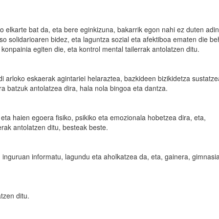
o elkarte bat da, eta bere eginkizuna, bakarrik egon nahi ez duten adi
o solidarioaren bidez, eta laguntza sozial eta afektiboa ematen die be
konpainia egiten die, eta kontrol mental tailerrak antolatzen ditu.
i arloko eskaerak agintariei helaraztea, bazkideen bizikidetza sustatze
a batzuk antolatzea dira, hala nola bingoa eta dantza.
a haien egoera fisiko, psikiko eta emozionala hobetzea dira, eta,
teerak antolatzen ditu, besteak beste.
nguruan informatu, lagundu eta aholkatzea da, eta, gainera, gimnasi
tzen ditu.