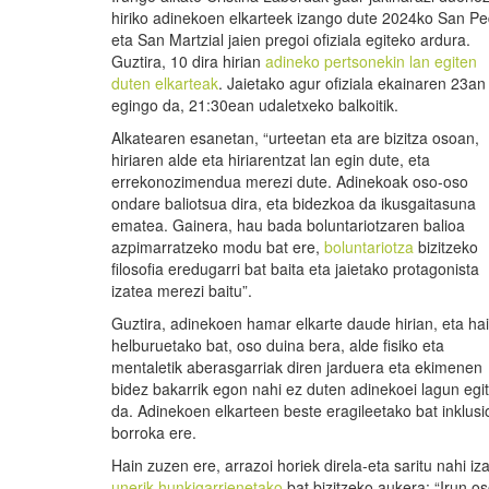
hiriko adinekoen elkarteek izango dute 2024ko San P
eta San Martzial jaien pregoi ofiziala egiteko ardura.
Guztira, 10 dira hirian
adineko pertsonekin lan egiten
duten elkarteak
. Jaietako agur ofiziala ekainaren 23an
egingo da, 21:30ean udaletxeko balkoitik.
Alkatearen esanetan, “urteetan eta are bizitza osoan,
hiriaren alde eta hiriarentzat lan egin dute, eta
errekonozimendua merezi dute. Adinekoak oso-oso
ondare baliotsua dira, eta bidezkoa da ikusgaitasuna
ematea. Gainera, hau bada boluntariotzaren balioa
azpimarratzeko modu bat ere,
boluntariotza
bizitzeko
filosofia eredugarri bat baita eta jaietako protagonista
izatea merezi baitu”.
Guztira, adinekoen hamar elkarte daude hirian, eta ha
helburuetako bat, oso duina bera, alde fisiko eta
mentaletik aberasgarriak diren jarduera eta ekimenen
bidez bakarrik egon nahi ez duten adinekoei lagun egi
da. Adinekoen elkarteen beste eragileetako bat inklus
borroka ere.
Hain zuzen ere, arrazoi horiek direla-eta saritu nahi i
unerik hunkigarrienetako
bat bizitzeko aukera: “Irun 