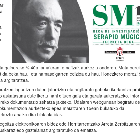
ar
ka
a
a
u
eta gainerako % 40a, amaieran, emaitzak aurkeztu ondoren. Mota ber
t da beka hau, eta hamaseigarren edizioa du hau. Honezkero merezi 
za argitaratzea.
kuratzen laguntzen duten jatorrizko eta argitaratu gabeko ikerkuntza pro
 askatasuna dute ikertu nahi dituen gaia eta garaia aukeratzeko. Info
rreko dokumentazio zehatza jakiteko, Udalaren webgunean begiratu d
dokumentazioa aurkezteko epea maiatzaren 15ean bukatuko da,
rkeztu ahalko dira biak ala biak.
goitza elektronikoaren bidez edo Herritarrentzako Arreta Zerbitzuaren
uskaraz edo gaztelaniaz argitaratuko da emaitza.