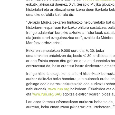
eskutik jakinarazi duenez, XVI. Serapio Mujika gipuzko
historialari eta artxibozainaren izena duen ikerketa be
emateko deialdia kaleratu du.
“Serapio Mujika bekaren funtsezko helburuetako bat d
historiaren esparruan ikertzeko ohitura sustatzea, bait
Irungo udalerriari buruzko azterketa historikoak sustat
eta jende orori ezagutaraztea ere”, azaldu du Mónica
Martínez ordezkariak.
Bekaren zenbatekoa 9.000 euro da: % 30, beka
ematerakoan ordaintzen da; beste % 30, erdialdean; 
artean Estatu osoan diru gehien ematen duenetako ba
entzutetsua da, balio erantsia baitu: ikerketaren emait
Irungo historia ezagutzen eta iturri historikoak berres
aurkez daitezke beka honetara, eta autoreek erabateko
gehiago edo oinarriak eskuratzeko edo aurkeztu beha
nahi duenak,
www.irun.org
helbidean. Eskabidea eta 
eta
www.irun.org/SAC
egoitza elektronikoaren bidez au
Lan osoa formatu informatikoan aurkeztu beharko da, e
aurrean, beka eman izana jakinarazi eta urtebetean. E