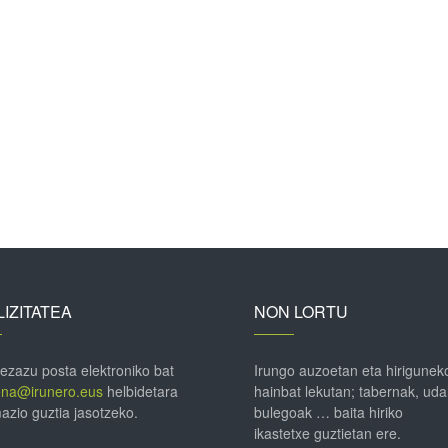
IZITATEA
NON LORTU
 ezazu posta elektroniko bat
Irungo auzoetan eta hirigunek
ena@irunero.eus
helbidetara
hainbat lekutan; tabernak, uda
azio guztia jasotzeko.
bulegoak … baita hiriko
ikastetxe guztietan ere.