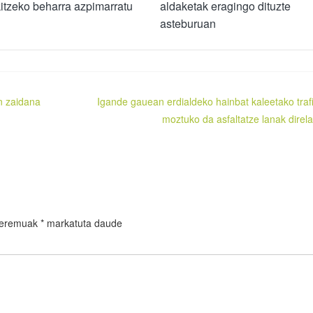
kitzeko beharra azpimarratu
aldaketak eragingo dituzte
asteburuan
n zaidana
Igande gauean erdialdeko hainbat kaleetako traf
moztuko da asfaltatze lanak direla
 eremuak
*
markatuta daude