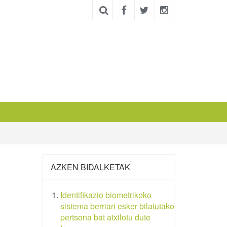
AZKEN BIDALKETAK
Identifikazio biometrikoko
sistema berriari esker bilatutako
pertsona bat atxilotu dute