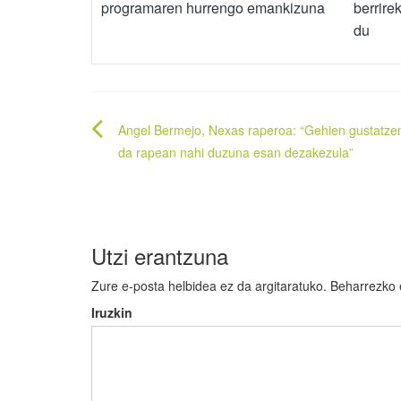
programaren hurrengo emankizuna
berrire
du
Bidalketetan
Angel Bermejo, Nexas raperoa: “Gehien gustatze
zehar
da rapean nahi duzuna esan dezakezula”
nabigatu
Utzi erantzuna
Zure e-posta helbidea ez da argitaratuko.
Beharrezko
Iruzkin