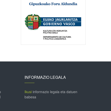
INFORMAZIO LEGALA
o
Ikusi
informazio legala eta datuen
l
babesa