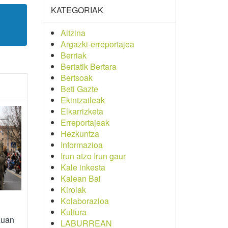
KATEGORIAK
Aitzina
Argazki-erreportajea
Berriak
Bertatik Bertara
Bertsoak
Beti Gazte
Ekintzaileak
Elkarrizketa
Erreportajeak
Hezkuntza
Informazioa
Irun atzo Irun gaur
Kale inkesta
Kalean Bai
Kirolak
Kolaborazioa
Kultura
zuan
LABURREAN