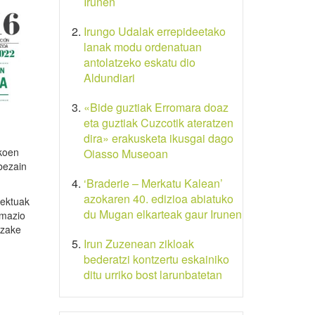
Irunen
Irungo Udalak errepideetako
lanak modu ordenatuan
antolatzeko eskatu dio
Aldundiari
«Bide guztiak Erromara doaz
eta guztiak Cuzcotik ateratzen
dira» erakusketa ikusgai dago
ekoen
Oiasso Museoan
bezain
‘Braderie – Merkatu Kalean’
azokaren 40. edizioa abiatuko
iektuak
du Mugan elkarteak gaur Irunen
rmazio
ezake
Irun Zuzenean zikloak
bederatzi kontzertu eskainiko
ditu urriko bost larunbatetan