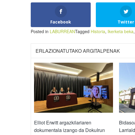
Facebook
Twitter
Posted in
LABURREAN
Tagged
Historia
,
Ikerketa beka
ERLAZIONATUTAKO ARGITALPENAK
Elliot Erwitt argazkilariaren
Bidasoa
dokumentala izango da DokuIrun
Larrial