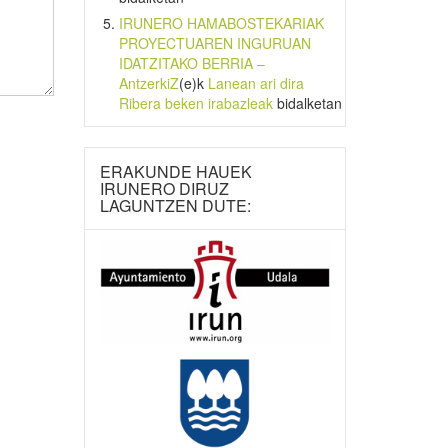
IRUNERO HAMABOSTEKARIAK
PROYECTUAREN INGURUAN
IDATZITAKO BERRIA –
AntzerkiZ
(e)k
Lanean ari dira
Ribera beken irabazleak
bidalketan
ERAKUNDE HAUEK
IRUNERO DIRUZ
LAGUNTZEN DUTE: