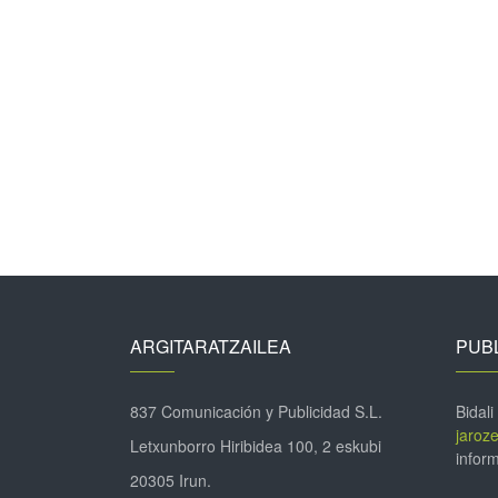
ARGITARATZAILEA
PUBL
837 Comunicación y Publicidad S.L.
Bidali
jaroz
Letxunborro Hiribidea 100, 2 eskubi
inform
20305 Irun.