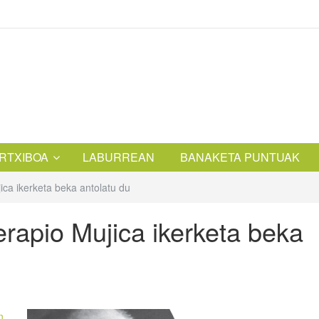
RTXIBOA
LABURREAN
BANAKETA PUNTUAK
ica ikerketa beka antolatu du
rapio Mujica ikerketa beka
n