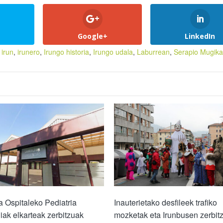
Google+
LinkedIn
,
irun
,
irunero
,
Irungo historia
,
Irungo udala
,
Laburrean
,
Serapio Mugika
 Ospitaleko Pediatria
Inauterietako desfileek trafiko
diak elkarteak zerbitzuak
mozketak eta Irunbusen zerbit