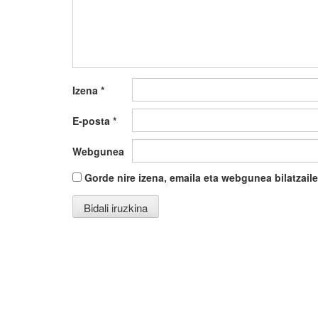
Izena
*
E-posta
*
Webgunea
Gorde nire izena, emaila eta webgunea bilatza