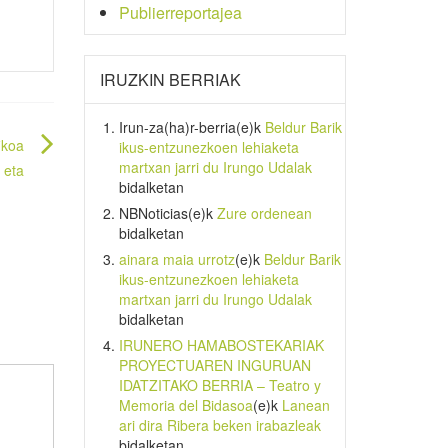
Publierreportajea
IRUZKIN BERRIAK
Irun-za(ha)r-berria
(e)k
Beldur Barik
ikoa
ikus-entzunezkoen lehiaketa
martxan jarri du Irungo Udalak
 eta
bidalketan
NBNoticias
(e)k
Zure ordenean
bidalketan
ainara maia urrotz
(e)k
Beldur Barik
ikus-entzunezkoen lehiaketa
martxan jarri du Irungo Udalak
bidalketan
IRUNERO HAMABOSTEKARIAK
PROYECTUAREN INGURUAN
IDATZITAKO BERRIA – Teatro y
Memoria del Bidasoa
(e)k
Lanean
ari dira Ribera beken irabazleak
bidalketan