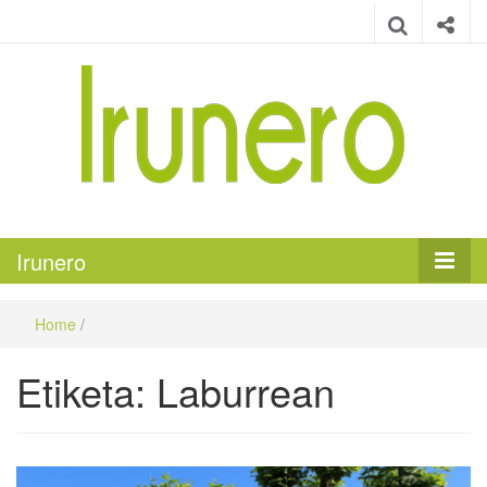
Irunero
Irungo euskarazko aldizkaria
Irunero
Home
/
Etiketa:
Laburrean