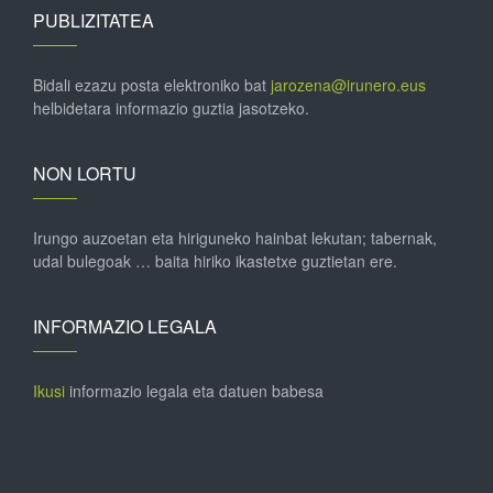
PUBLIZITATEA
Bidali ezazu posta elektroniko bat
jarozena@irunero.eus
helbidetara informazio guztia jasotzeko.
NON LORTU
Irungo auzoetan eta hiriguneko hainbat lekutan; tabernak,
udal bulegoak … baita hiriko ikastetxe guztietan ere.
INFORMAZIO LEGALA
Ikusi
informazio legala eta datuen babesa