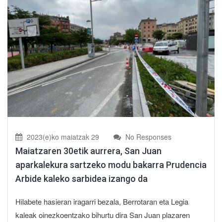
2023(e)ko maiatzak 29
No Responses
Maiatzaren 30etik aurrera, San Juan
aparkalekura sartzeko modu bakarra Prudencia
Arbide kaleko sarbidea izango da
Hilabete hasieran iragarri bezala, Berrotaran eta Legia
kaleak oinezkoentzako bihurtu dira San Juan plazaren