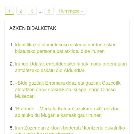
1
2
3
…
5
Hurrengoa »
AZKEN BIDALKETAK
Identifikazio biometrikoko sistema berriari esker
bilatutako pertsona bat atxilotu dute Irunen
Irungo Udalak errepideetako lanak modu ordenatuan
antolatzeko eskatu dio Aldundiari
«Bide guztiak Erromara doaz eta guztiak Cuzcotik
ateratzen dira» erakusketa ikusgai dago Oiasso
Museoan
‘Braderie – Merkatu Kalean’ azokaren 40. edizioa
abiatuko du Mugan elkarteak gaur Irunen
Irun Zuzenean zikloak bederatzi kontzertu eskainiko