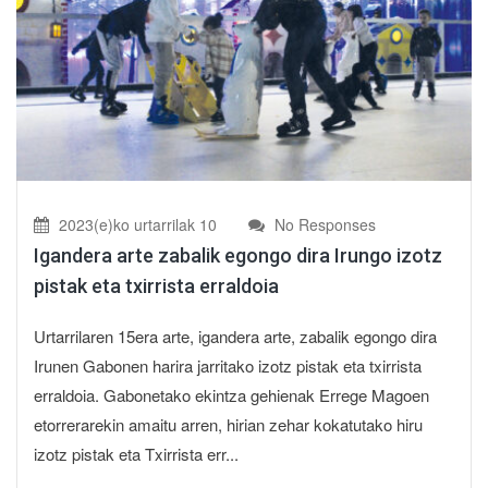
2023(e)ko urtarrilak 10
No Responses
Igandera arte zabalik egongo dira Irungo izotz
pistak eta txirrista erraldoia
Urtarrilaren 15era arte, igandera arte, zabalik egongo dira
Irunen Gabonen harira jarritako izotz pistak eta txirrista
erraldoia. Gabonetako ekintza gehienak Errege Magoen
etorrerarekin amaitu arren, hirian zehar kokatutako hiru
izotz pistak eta Txirrista err...