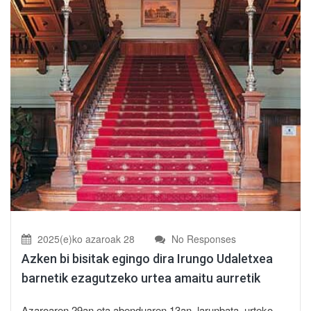
2025(e)ko azaroak 28
No Responses
Azken bi bisitak egingo dira Irungo Udaletxea
barnetik ezagutzeko urtea amaitu aurretik
Azaroaren 29an eta abenduaren 13an, larunbata, urteko