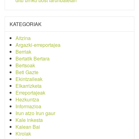
ditu urriko bost larunbatetan
KATEGORIAK
Aitzina
Argazki-erreportajea
Berriak
Bertatik Bertara
Bertsoak
Beti Gazte
Ekintzaileak
Elkarrizketa
Erreportajeak
Hezkuntza
Informazioa
Irun atzo Irun gaur
Kale inkesta
Kalean Bai
Kirolak