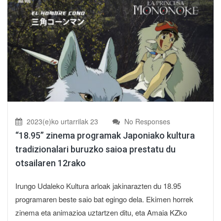
2023(e)ko urtarrilak 23
No Responses
“18.95” zinema programak Japoniako kultura
tradizionalari buruzko saioa prestatu du
otsailaren 12rako
Irungo Udaleko Kultura arloak jakinarazten du 18.95
programaren beste saio bat egingo dela. Ekimen horrek
zinema eta animazioa uztartzen ditu, eta Amaia KZko