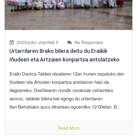
2023(e)ko urtarrilak 5
No Responses
Urtarrilaren 8rako bilera deitu du Eraikik
Iñudeen eta Artzaien konpartsa antolatzeko
Eraiki Dantza Taldea otsailaren 12an Irunen ospatuko den
Iñudeen eta Artzaien konpartsa antolatzen hasi da
dagoeneko. Desfilearen nondik norakoak zehazteko
asmoz, taldeak bilera bat egingo du urtarrilaren
8an Behobiako auzo elkartean eguerdiko 12:00etan. B...
Read More