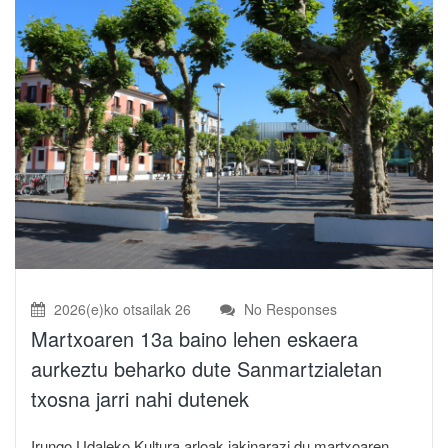
2026(e)ko otsailak 26
No Responses
Martxoaren 13a baino lehen eskaera
aurkeztu beharko dute Sanmartzialetan
txosna jarri nahi dutenek
Irungo Udaleko Kultura arloak jakinarazi du martxoaren