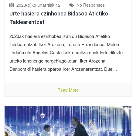
2023(e)ko urtarrilak 12
No Responses
Urte hasiera ezinhobea Bidasoa Atletiko
Taldearentzat
2023ak hasiera ezinhobea izan du Bidasoa Atletiko
Taldearentzat. Iker Arozena, Teresa Errandonea, Malen
Urduña eta Angelas Castellsek emaitza onak lortu dituzte
urteko lehenengo norgehiagoketan. Iker Arozena
Denboraldi hasiera oparoa Iker Arozenarentzat. Duel...
Read More