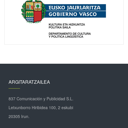
ARGITARATZAILEA
837 Comunicación y Publicidad S.L.
Letxunborro Hiribidea 100, 2 eskubi
20305 Irun.