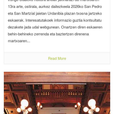
13ra arte, ostirala, aurkez daitezkeela 2026ko San Pedro
eta San Martzial jaietan Urdanibia plazan txosna jartzeko
eskaerak. Interesatutakoek informazio guztia kontsultatu
dezakete jada udal webgunean. Onartzen diren eskaeren
behin-behineko zerrenda eta baztertzen direnena
martxoaren...
Read More