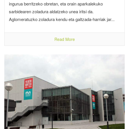
ingurua berritzeko obretan, eta orain aparkalekuko
sarbidearen zoladura aldatzeko unea iritsi da.
Aglomeratuzko zoladura kendu eta galtzada-harriak jar...
Read More