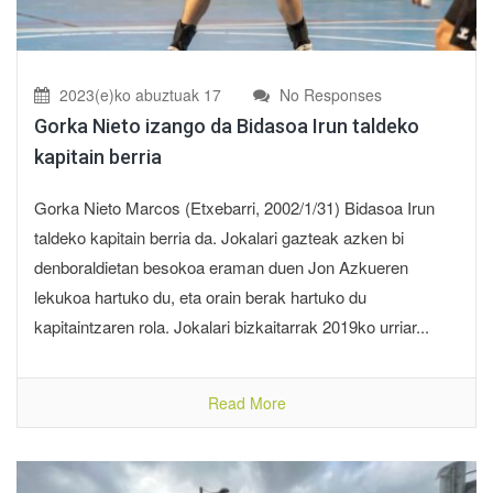
2023(e)ko abuztuak 17
No Responses
Gorka Nieto izango da Bidasoa Irun taldeko
kapitain berria
Gorka Nieto Marcos (Etxebarri, 2002/1/31) Bidasoa Irun
taldeko kapitain berria da. Jokalari gazteak azken bi
denboraldietan besokoa eraman duen Jon Azkueren
lekukoa hartuko du, eta orain berak hartuko du
kapitaintzaren rola. Jokalari bizkaitarrak 2019ko urriar...
Read More