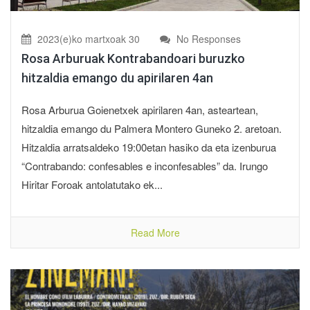
2023(e)ko martxoak 30
No Responses
Rosa Arburuak Kontrabandoari buruzko
hitzaldia emango du apirilaren 4an
Rosa Arburua Goienetxek apirilaren 4an, asteartean,
hitzaldia emango du Palmera Montero Guneko 2. aretoan.
Hitzaldia arratsaldeko 19:00etan hasiko da eta izenburua
“Contrabando: confesables e inconfesables” da. Irungo
Hiritar Foroak antolatutako ek...
Read More