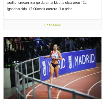
auditoriumean izango da emankizuna otsailaren 12an,
igandearekin, 17:00etatik aurrera. “La princ...
Read More