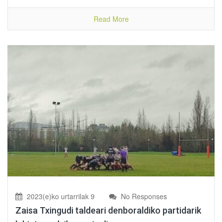
Read More
2023(e)ko urtarrilak 9
No Responses
Zaisa Txingudi taldeari denboraldiko partidarik