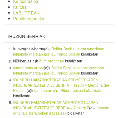
Kolaborazioa
Kultura
LABURREAN
Publierreportajea
IRUZKIN BERRIAK
Irun-za(ha)r-berria
(e)k
Beldur Barik ikus-entzunezkoen
lehiaketa martxan jarri du Irungo Udalak
bidalketan
NBNoticias
(e)k
Zure ordenean
bidalketan
ainara maia urrotz
(e)k
Beldur Barik ikus-entzunezkoen
lehiaketa martxan jarri du Irungo Udalak
bidalketan
IRUNERO HAMABOSTEKARIAK PROYECTUAREN
INGURUAN IDATZITAKO BERRIA – Teatro y Memoria del
Bidasoa
(e)k
Lanean ari dira Ribera beken irabazleak
bidalketan
IRUNERO HAMABOSTEKARIAK PROYECTUAREN
INGURUAN IDATZITAKO BERRIA – AntzerkiZ
(e)k
Lanean
ari dira Ribera beken irabazleak
bidalketan