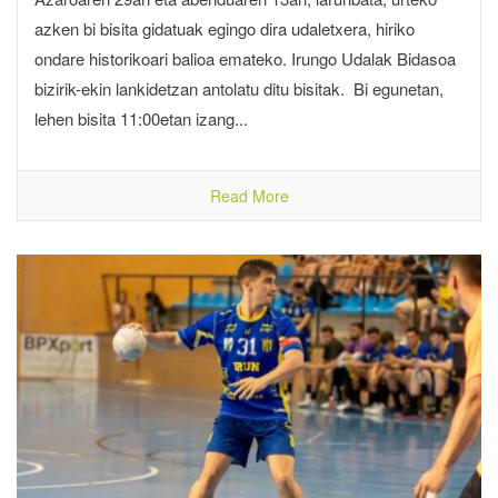
azken bi bisita gidatuak egingo dira udaletxera, hiriko
ondare historikoari balioa emateko. Irungo Udalak Bidasoa
bizirik-ekin lankidetzan antolatu ditu bisitak. Bi egunetan,
lehen bisita 11:00etan izang...
Read More