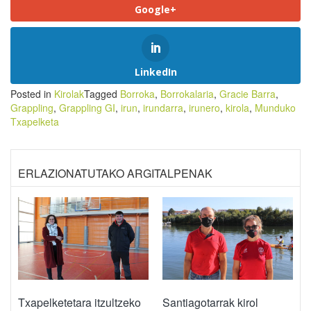
Google+
LinkedIn
Posted in
Kirolak
Tagged
Borroka
,
Borrokalaria
,
Gracie Barra
,
Grappling
,
Grappling GI
,
irun
,
irundarra
,
irunero
,
kirola
,
Munduko
Txapelketa
ERLAZIONATUTAKO ARGITALPENAK
Txapelketetara itzultzeko
Santiagotarrak kirol