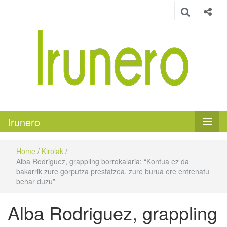
Irunero
Irungo euskarazko aldizkaria
Irunero
Home
/
Kirolak
/
Alba Rodriguez, grappling borrokalaria: “Kontua ez da
bakarrik zure gorputza prestatzea, zure burua ere entrenatu
behar duzu”
Alba Rodriguez, grappling