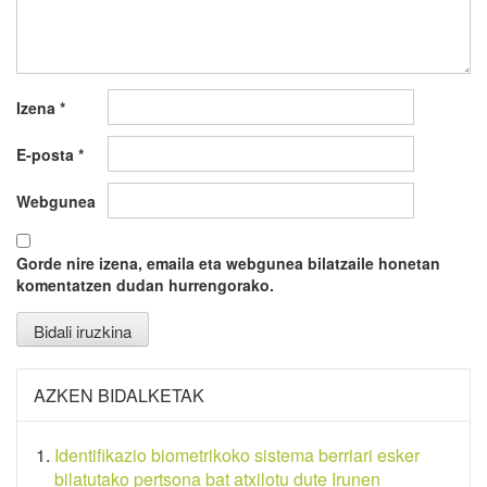
Izena
*
E-posta
*
Webgunea
Gorde nire izena, emaila eta webgunea bilatzaile honetan
komentatzen dudan hurrengorako.
AZKEN BIDALKETAK
Identifikazio biometrikoko sistema berriari esker
bilatutako pertsona bat atxilotu dute Irunen