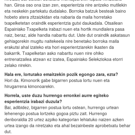
han. Giroa oso ona izan zen, esperientzia nire antzeko mutilekin
eta neskekin partekatu dudalako. Borroka batzuk besteak baino
hobeto atera zitzaizkidan eta nabaria da maila horretako
txapelketetan oraindik esperientzia gutxi daukadala. Otsailean
Espainiako Txapelketa irabazi nuen eta hortik mundialera pasa
naiz, beraz, alde handia nabaritu dut. Uste dut oraindik askatasun
gehiagorekin mugitu naitekeela nire benetako borroka maila
erakutsi ahal izateko eta hori esperientziarekin ikasten da
bakarrik. Txapelketan asko nabaritu nuen nire ohiko
entrenatzailea atzean ez izatea, Espainiako Selekziokoa etorri
zelako nirekin.
Hala ere, lortutako emaitzekin pozik egongo zara, ezta?
Hori da. Kimonorik gabe bigarren postua lortu nuen eta
hirugarrena kimonoarekin.
Horrela, uste duzu hurrengo erronkei aurre egiteko
esperientzia irabazi duzula?
Bai, adibidez, bigarren postua lortu ostean, hurrengo urtean
lehenengo postua lortzeko gogoa piztu zait. Hurrengo
denboraldia 20 urtez azpiko kategorian lehiatuko naizen azken
urtea izango da niretzako eta ahal bezainbeste aprobetxatu behar
dut.