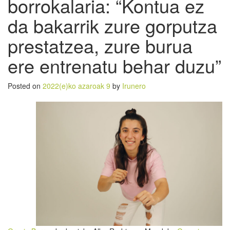
borrokalaria: “Kontua ez
da bakarrik zure gorputza
prestatzea, zure burua
ere entrenatu behar duzu”
Posted on
2022(e)ko azaroak 9
by
Irunero