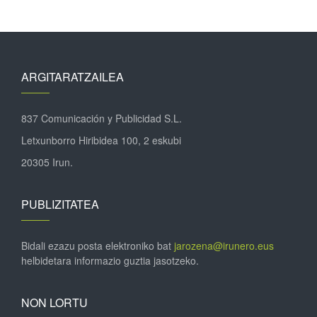
ARGITARATZAILEA
837 Comunicación y Publicidad S.L.
Letxunborro Hiribidea 100, 2 eskubi
20305 Irun.
PUBLIZITATEA
Bidali ezazu posta elektroniko bat
jarozena@irunero.eus
helbidetara informazio guztia jasotzeko.
NON LORTU