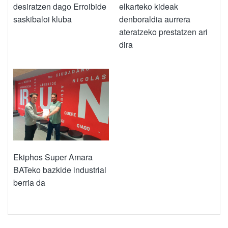
desiratzen dago Erroibide
elkarteko kideak
saskibaloi kluba
denboraldia aurrera
ateratzeko prestatzen ari
dira
Ekiphos Super Amara
BATeko bazkide industrial
berria da