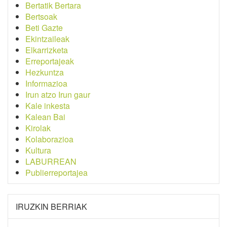
Bertatik Bertara
Bertsoak
Beti Gazte
Ekintzaileak
Elkarrizketa
Erreportajeak
Hezkuntza
Informazioa
Irun atzo Irun gaur
Kale inkesta
Kalean Bai
Kirolak
Kolaborazioa
Kultura
LABURREAN
Publierreportajea
IRUZKIN BERRIAK