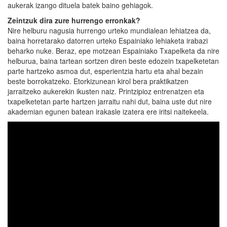
aukerak izango dituela batek baino gehiagok.
Zeintzuk dira zure hurrengo erronkak?
Nire helburu nagusia hurrengo urteko mundialean lehiatzea da,
baina horretarako datorren urteko Espainiako lehiaketa irabazi
beharko nuke. Beraz, epe motzean Espainiako Txapelketa da nire
helburua, baina tartean sortzen diren beste edozein txapelketetan
parte hartzeko asmoa dut, esperientzia hartu eta ahal bezain
beste borrokatzeko. Etorkizunean kirol bera praktikatzen
jarraitzeko aukerekin ikusten naiz. Printzipioz entrenatzen eta
txapelketetan parte hartzen jarraitu nahi dut, baina uste dut nire
akademian egunen batean irakasle izatera ere iritsi naitekeela.