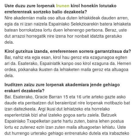
Uste duzu zure lorpenak
Irunen
kirol honekin lotutako
erreferenteak sortzeko balio dezakeela?
Nire akademian maila oso altua duten lehiakideak dauden arren,
egia da ni izan naizela Espainiako Selekzioarekin batera lehiaketa
batean borrokatzea lortu duen lehenengo pertsona. Beraz, uste
dut arrazoi horregatik nire izena hor nonbait idatzita geratuko
dela.
Kirol gutxitua izanda, erreferenteen sorrera garrantzitsua da?
Bai, nahiz eta egia esan, kirol hau geroz eta ezagunagoa egiten
ari da. Esaterako, Espainiatik kanpo oso kirol ezaguna da. Hemen
ordea, pixkanaka ikusten da lehiaketen maila geroz eta altuagoa
dela.
Iruditzen zaizu zure lorpenak akademiara jende gehiago
erakarri dezakeela?
Bai. Esaterako, Gracie Barran 15 eta 16 urte arteko gazte asko
daude eta pentsatzen dut beraientzat nire lorpenak motibazio bat
izan daitezkeela. Argi ikusi dut lehiatzeko eta horrelako
esperientziak bizi ahal izateko gogoa sartu zaiela. Batzuek
Espainiako Txapelketan parte hartu zuten, baina lehen postua
lortu ez zutenez ezin izan zuten maila altuagoetan lehiatu. Uste
dut hurrengo urterako gehiago entrenatuko dutela eta irabazteko