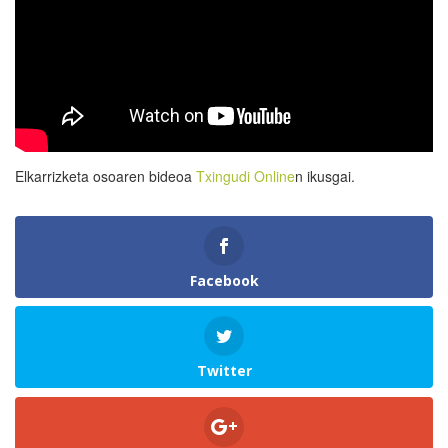
Elkarrizketa osoaren bideoa
Txingudi Online
n ikusgai.
Facebook
Twitter