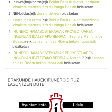
Irun-za(ha)r-berria
(e)k
Beldur Barik ikus-entzunezkoen
lehiaketa martxan jarri du Irungo Udalak
bidalketan
NBNoticias
(e)k
Zure ordenean
bidalketan
ainara maia urrotz
(e)k
Beldur Barik ikus-entzunezkoen
lehiaketa martxan jarri du Irungo Udalak
bidalketan
IRUNERO HAMABOSTEKARIAK PROYECTUAREN
INGURUAN IDATZITAKO BERRIA – Teatro y Memoria del
Bidasoa
(e)k
Lanean ari dira Ribera beken irabazleak
bidalketan
IRUNERO HAMABOSTEKARIAK PROYECTUAREN
INGURUAN IDATZITAKO BERRIA – AntzerkiZ
(e)k
Lanean
ari dira Ribera beken irabazleak
bidalketan
ERAKUNDE HAUEK IRUNERO DIRUZ
LAGUNTZEN DUTE: