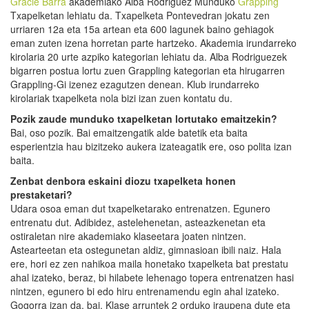
Gracie Barra
akademiako Alba Rodriguez Munduko
Grapping
Txapelketan lehiatu da. Txapelketa Pontevedran jokatu zen
urriaren 12a eta 15a artean eta 600 lagunek baino gehiagok
eman zuten izena horretan parte hartzeko. Akademia irundarreko
kirolaria 20 urte azpiko kategorian lehiatu da. Alba Rodriguezek
bigarren postua lortu zuen Grappling kategorian eta hirugarren
Grappling-Gi izenez ezagutzen denean. Klub irundarreko
kirolariak txapelketa nola bizi izan zuen kontatu du.
Pozik zaude munduko txapelketan lortutako emaitzekin?
Bai, oso pozik. Bai emaitzengatik alde batetik eta baita
esperientzia hau bizitzeko aukera izateagatik ere, oso polita izan
baita.
Zenbat denbora eskaini diozu txapelketa honen
prestaketari?
Udara osoa eman dut txapelketarako entrenatzen. Egunero
entrenatu dut. Adibidez, astelehenetan, asteazkenetan eta
ostiraletan nire akademiako klaseetara joaten nintzen.
Astearteetan eta ostegunetan aldiz, gimnasioan ibili naiz. Hala
ere, hori ez zen nahikoa maila honetako txapelketa bat prestatu
ahal izateko, beraz, bi hilabete lehenago topera entrenatzen hasi
nintzen, egunero bi edo hiru entrenamendu egin ahal izateko.
Gogorra izan da, bai. Klase arruntek 2 orduko iraupena dute eta