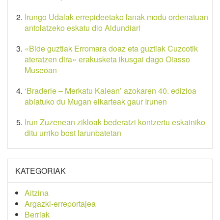
Irungo Udalak errepideetako lanak modu ordenatuan
antolatzeko eskatu dio Aldundiari
«Bide guztiak Erromara doaz eta guztiak Cuzcotik
ateratzen dira» erakusketa ikusgai dago Oiasso
Museoan
‘Braderie – Merkatu Kalean’ azokaren 40. edizioa
abiatuko du Mugan elkarteak gaur Irunen
Irun Zuzenean zikloak bederatzi kontzertu eskainiko
ditu urriko bost larunbatetan
KATEGORIAK
Aitzina
Argazki-erreportajea
Berriak