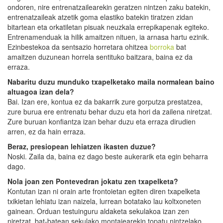
ondoren, nire entrenatzailearekin geratzen nintzen zaku batekin,
entrenatzaileak atzetik goma elastiko batekin tiratzen zidan
bitartean eta orkatiletan pisuak neuzkala errepikapenak egiteko.
Entrenamenduak ia hilik amaitzen nituen, ia arnasa hartu ezinik.
Ezinbestekoa da sentsazio horretara ohitzea
borroka
bat
amaitzen duzunean horrela sentituko baitzara, baina ez da
erraza.
Nabaritu duzu munduko txapelketako maila normalean baino
altuagoa izan dela?
Bai. Izan ere, kontua ez da bakarrik zure gorputza prestatzea,
zure burua ere entrenatu behar duzu eta hori da zailena niretzat.
Zure buruan konfiantza izan behar duzu eta erraza dirudien
arren, ez da hain erraza.
Beraz, presiopean lehiatzen ikasten duzue?
Noski. Zaila da, baina ez dago beste aukerarik eta egin beharra
dago.
Nola joan zen Pontevedran jokatu zen txapelketa?
Kontutan izan ni orain arte frontoietan egiten diren txapelketa
txikietan lehiatu izan naizela, lurrean botatako lau koltxoneten
gainean. Orduan testuinguru aldaketa sekulakoa izan zen
niretzat, bat-batean sekulako montajearekin topatu nintzelako