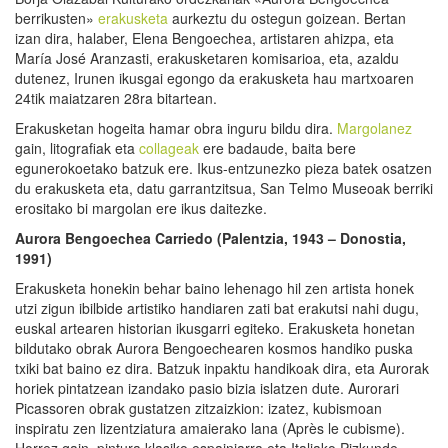
berrikusten»
erakusketa
aurkeztu du ostegun goizean. Bertan
izan dira, halaber, Elena Bengoechea, artistaren ahizpa, eta
María José Aranzasti, erakusketaren komisarioa, eta, azaldu
dutenez, Irunen ikusgai egongo da erakusketa hau martxoaren
24tik maiatzaren 28ra bitartean.
Erakusketan hogeita hamar obra inguru bildu dira.
Margolanez
gain, litografiak eta
collageak
ere badaude, baita bere
egunerokoetako batzuk ere. Ikus-entzunezko pieza batek osatzen
du erakusketa eta, datu garrantzitsua, San Telmo Museoak berriki
erositako bi margolan ere ikus daitezke.
Aurora Bengoechea Carriedo (Palentzia, 1943 – Donostia,
1991)
Erakusketa honekin behar baino lehenago hil zen artista honek
utzi zigun ibilbide artistiko handiaren zati bat erakutsi nahi dugu,
euskal artearen historian ikusgarri egiteko. Erakusketa honetan
bildutako obrak Aurora Bengoechearen kosmos handiko puska
txiki bat baino ez dira. Batzuk inpaktu handikoak dira, eta Aurorak
horiek pintatzean izandako pasio bizia islatzen dute. Aurorari
Picassoren obrak gustatzen zitzaizkion: izatez, kubismoan
inspiratu zen lizentziatura amaierako lana (Après le cubisme).