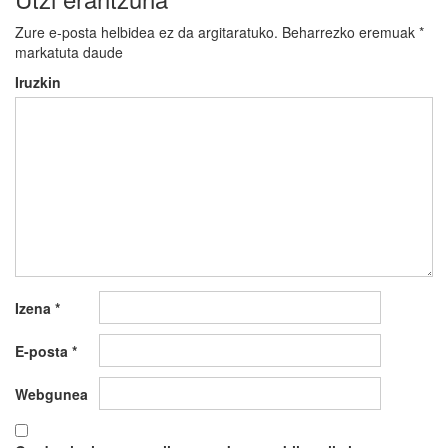
Zure e-posta helbidea ez da argitaratuko.
Beharrezko eremuak
*
markatuta daude
Iruzkin
Izena
*
E-posta
*
Webgunea