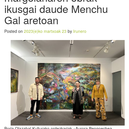
ikusgai daude Menchu
Gal aretoan
Posted on
2023(e)ko martxoak 23
by
Irunero
Borja Olazabal Kulturako ordezkariak «Aurora Bengoechea