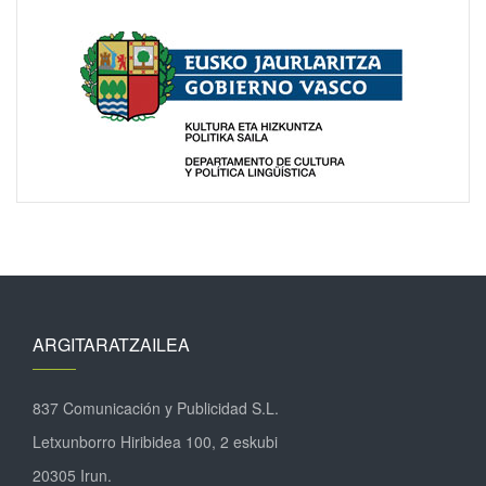
ARGITARATZAILEA
837 Comunicación y Publicidad S.L.
Letxunborro Hiribidea 100, 2 eskubi
20305 Irun.