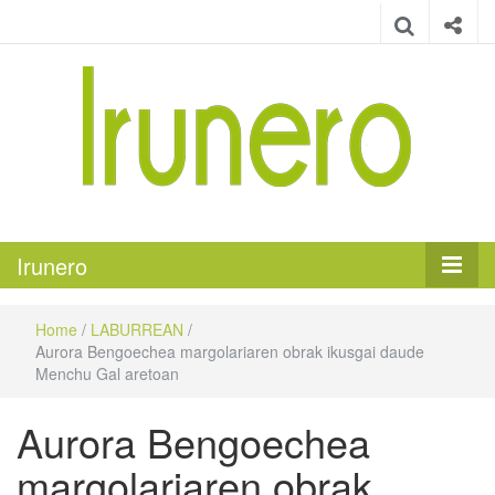
Irunero
Irungo euskarazko aldizkaria
Irunero
Home
/
LABURREAN
/
Aurora Bengoechea margolariaren obrak ikusgai daude
Menchu Gal aretoan
Aurora Bengoechea
margolariaren obrak