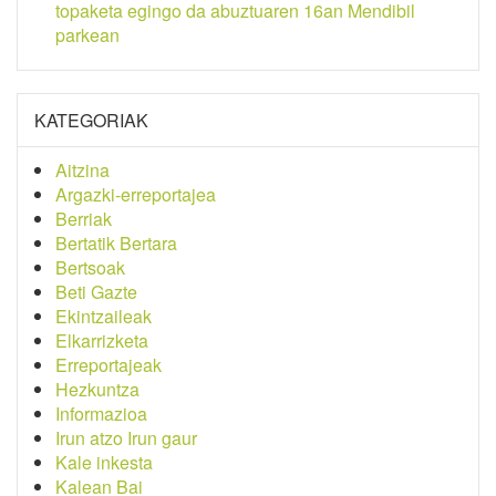
topaketa egingo da abuztuaren 16an Mendibil
parkean
KATEGORIAK
Aitzina
Argazki-erreportajea
Berriak
Bertatik Bertara
Bertsoak
Beti Gazte
Ekintzaileak
Elkarrizketa
Erreportajeak
Hezkuntza
Informazioa
Irun atzo Irun gaur
Kale inkesta
Kalean Bai