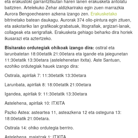
eta erakustoki garrantzitsutan haren lanen erakusketa antolatu
baitziren. Artelekuko Zehar aldizkarirako egin zuen marrazkia
Aurora Bengoechearen azkena izango zen.
Erakusketako
bitrinetako batean daukagu. Aurorak 374 olio-pintura egin zituen,
eta askotariko lan grafikoak:grabatuak, litografiak, argizari-lanak,
collageak eta serigrafiak. Erakusketa gehiago beharko dira horiek
ikusarazi eta aztertzeko.
Bisitarako ordutegiak ohikoak izango dira:
ostiral eta
larunbatetan 18:00etatik 21:00etara eta igande eta jaiegunetan
11:30etatik 13:30etara (astelehenetan itxita). Aste Santuan,
ezohiko ordutegiak hauek izango dira:
Ostirala, apirilak 7: 11:30etatik 13:30etara
Larunbata, apirilak 8: 18:00etatik 21:00etara
Igandea, apirilak 9: 11:30etatik 13:30etara
Astelehena, apirilak 10: ITXITA
Pazko Astea: asteartea 11, asteazkena 12 eta osteguna 13:
18:00etatik 21:00etara.
Ostirala 14: ohiko ordutegia berriro.
Astelehena, maiatzak 1: ITXITA.