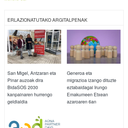
ERLAZIONATUTAKO ARGITALPENAK
San Migel, Antzaran eta
Generoa eta
Pinar auzoak dira
migrazioa izango dituzte
BidaSOS 2030
eztabaidagai Irungo
kanpainaren hurrengo
Emakumeen Etxean
geldialdia
azaroaren 6an