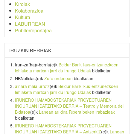
Kirolak
Kolaborazioa
Kultura
LABURREAN
Publierreportajea
IRUZKIN BERRIAK
Irun-za(ha)r-berria
(e)k
Beldur Barik ikus-entzunezkoen
lehiaketa martxan jarri du Irungo Udalak
bidalketan
NBNoticias
(e)k
Zure ordenean
bidalketan
ainara maia urrotz
(e)k
Beldur Barik ikus-entzunezkoen
lehiaketa martxan jarri du Irungo Udalak
bidalketan
IRUNERO HAMABOSTEKARIAK PROYECTUAREN
INGURUAN IDATZITAKO BERRIA – Teatro y Memoria del
Bidasoa
(e)k
Lanean ari dira Ribera beken irabazleak
bidalketan
IRUNERO HAMABOSTEKARIAK PROYECTUAREN
INGURUAN IDATZITAKO BERRIA – AntzerkiZ
(e)k
Lanean