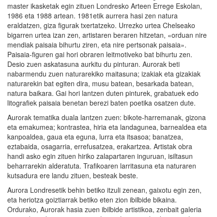
master ikasketak egin zituen Londresko Arteen Errege Eskolan,
1986 eta 1988 artean. 1981etik aurrera hasi zen natura
eraldatzen, giza figurak txertatzeko. Urrezko urtea Chelseako
bigarren urtea izan zen, artistaren beraren hitzetan, «orduan nire
mendiak paisaia bihurtu ziren, eta nire pertsonak paisaia».
Paisaia-figuren gai hori obraren leitmotiveko bat bihurtu zen.
Desio zuen askatasuna aurkitu du pinturan. Aurorak beti
nabarmendu zuen naturarekiko maitasuna; izakiak eta gizakiak
naturarekin bat egiten dira, musu batean, besarkada batean,
natura baikara. Gai hori lantzen duten pinturek, grabatuek edo
litografiek paisaia benetan berezi baten poetika osatzen dute.
Aurorak tematika duala lantzen zuen: bikote-harremanak, gizona
eta emakumea; kontrastea, hiria eta landagunea, barnealdea eta
kanpoaldea, gaua eta eguna, lurra eta itsasoa; banatzea,
eztabaida, osagarria, errefusatzea, erakartzea. Artistak obra
handi asko egin zituen hiriko zalapartaren inguruan, isiltasun
beharrarekin alderatuta. Trafikoaren larritasuna eta naturaren
kutsadura ere landu zituen, besteak beste.
Aurora Londresetik behin betiko itzuli zenean, gaixotu egin zen,
eta heriotza goiztiarrak betiko eten zion ibilbide bikaina.
Ordurako, Aurorak hasia zuen ibilbide artistikoa, zenbait galeria