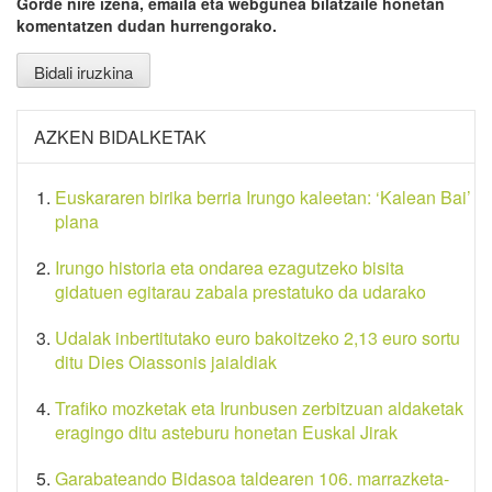
Gorde nire izena, emaila eta webgunea bilatzaile honetan
komentatzen dudan hurrengorako.
AZKEN BIDALKETAK
Euskararen birika berria Irungo kaleetan: ‘Kalean Bai’
plana
Irungo historia eta ondarea ezagutzeko bisita
gidatuen egitarau zabala prestatuko da udarako
Udalak inbertitutako euro bakoitzeko 2,13 euro sortu
ditu Dies Oiassonis jaialdiak
Trafiko mozketak eta Irunbusen zerbitzuan aldaketak
eragingo ditu asteburu honetan Euskal Jirak
Garabateando Bidasoa taldearen 106. marrazketa-