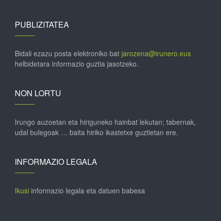
PUBLIZITATEA
Bidali ezazu posta elektroniko bat
jarozena@irunero.eus
helbidetara informazio guztia jasotzeko.
NON LORTU
Irungo auzoetan eta hiriguneko hainbat lekutan; tabernak,
udal bulegoak … baita hiriko ikastetxe guztietan ere.
INFORMAZIO LEGALA
Ikusi
informazio legala eta datuen babesa