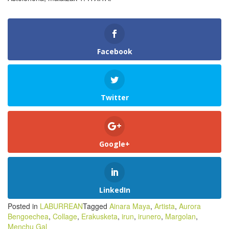
Facebook
Twitter
Google+
LinkedIn
Posted in
LABURREAN
Tagged
Ainara Maya
,
Artista
,
Aurora
Bengoechea
,
Collage
,
Erakusketa
,
irun
,
irunero
,
Margolan
,
Menchu Gal