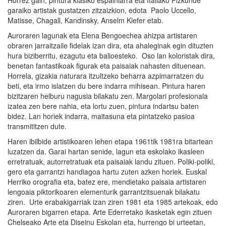
Horrez gain, pintura klasiko espainiarra eta Italiako Pizkunde
garaiko artistak gustatzen zitzaizkion, edota Paolo Uccello,
Matisse, Chagall, Kandinsky, Anselm Kiefer etab.
Auroraren lagunak eta Elena Bengoechea ahizpa artistaren
obraren jarraitzaile fidelak izan dira, eta ahaleginak egin dituzten
hura biziberritu, ezagutu eta balioesteko. Oso lan koloristak dira,
benetan fantastikoak figurak eta paisaiak nahasten dituenean.
Horrela, gizakia naturara itzultzeko beharra azpimarratzen du
beti, eta irmo islatzen du bere indarra mihisean. Pintura haren
bizitzaren helburu nagusia bilakatu zen. Margolari profesionala
izatea zen bere nahia, eta lortu zuen, pintura indartsu baten
bidez. Lan horiek indarra, maitasuna eta pintatzeko pasioa
transmititzen dute.
Haren ibilbide artistikoaren lehen etapa 1961tik 1981ra bitartean
luzatzen da. Garai hartan senide, lagun eta eskolako ikasleen
erretratuak, autorretratuak eta paisaiak landu zituen. Poliki-poliki,
gero eta garrantzi handiagoa hartu zuten azken horiek. Euskal
Herriko orografia eta, batez ere, mendietako paisaia artistaren
lengoaia piktorikoaren elementurik garrantzitsuenak bilakatu
ziren. Urte erabakigarriak izan ziren 1981 eta 1985 artekoak, edo
Auroraren bigarren etapa. Arte Ederretako ikasketak egin zituen
Chelseako Arte eta Diseinu Eskolan eta, hurrengo bi urteetan,