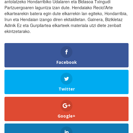
antolatzeko Hondarribiko Udalaren eta Bidasoa Txingudi
Partzuergoaren laguntza izan dute. Hendaiako Recicl’Arte
elkartearekin batera egin dute elkarrekin lan egiteko, Hondarribia,
Irun eta Hendaian izango diren ekitaldietan. Gainera, Bizikletaz
Adinik Ez eta Gurpilartea elkarteek materiala utzi diete zenbait
ekintzetarako.
Facebook
Twitter
Google+