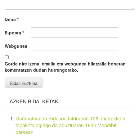
Izena
*
E-posta
*
Webgunea
Gorde nire izena, emaila eta webgunea bilatzaile honetan
komentatzen dudan hurrengorako.
AZKEN BIDALKETAK
Garabateando Bidasoa taldearen 106. marrazketa-
topaketa egingo da abuztuaren 16an Mendibil
parkean