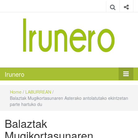
Irunero
Irungo euskarazko aldizkaria
Irunero
Home
/
LABURREAN
/
Balaztak Mugikortasunaren Asterako antolatutako ekintzetan
parte hartuko du
Balaztak
Mugikortasunaren