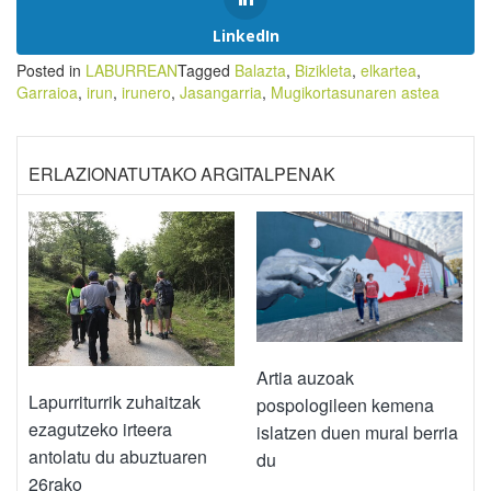
LinkedIn
Posted in
LABURREAN
Tagged
Balazta
,
Bizikleta
,
elkartea
,
Garraioa
,
irun
,
irunero
,
Jasangarria
,
Mugikortasunaren astea
ERLAZIONATUTAKO ARGITALPENAK
Artia auzoak
Lapurriturrik zuhaitzak
pospologileen kemena
ezagutzeko irteera
islatzen duen mural berria
antolatu du abuztuaren
du
26rako