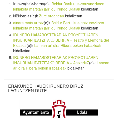
Irun-za(ha)r-berria
(e)k
Beldur Barik ikus-entzunezkoen
lehiaketa martxan jarri du Irungo Udalak
bidalketan
NBNoticias
(e)k
Zure ordenean
bidalketan
ainara maia urrotz
(e)k
Beldur Barik ikus-entzunezkoen
lehiaketa martxan jarri du Irungo Udalak
bidalketan
IRUNERO HAMABOSTEKARIAK PROYECTUAREN
INGURUAN IDATZITAKO BERRIA – Teatro y Memoria del
Bidasoa
(e)k
Lanean ari dira Ribera beken irabazleak
bidalketan
IRUNERO HAMABOSTEKARIAK PROYECTUAREN
INGURUAN IDATZITAKO BERRIA – AntzerkiZ
(e)k
Lanean
ari dira Ribera beken irabazleak
bidalketan
ERAKUNDE HAUEK IRUNERO DIRUZ
LAGUNTZEN DUTE: