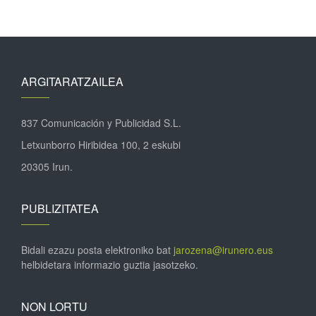
ARGITARATZAILEA
837 Comunicación y Publicidad S.L.
Letxunborro Hiribidea 100, 2 eskubi
20305 Irun.
PUBLIZITATEA
Bidali ezazu posta elektroniko bat
jarozena@irunero.eus
helbidetara informazio guztia jasotzeko.
NON LORTU