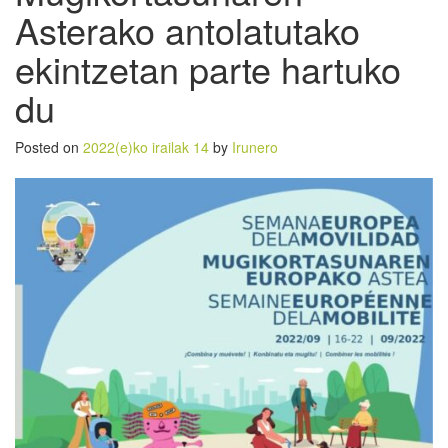
Asterako antolatutako
ekintzetan parte hartuko
du
Posted on
2022(e)ko irailak 14
by
Irunero