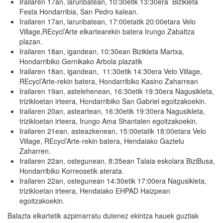
Irailaren 17an, larunbatean, 10:30etik 13:30era Bizikleta
Festa Hondarribia, San Pedro kalean.
Irailaren 17an, larunbatean, 17:00etatik 20:00etara Velo
Village,REcycl’Arte elkartearekin batera Irungo Zabaltza
plazan.
Irailaren 18an, igandean, 10:30ean Bizikleta Martxa,
Hondarribiko Gernikako Arbola plazatik
Irailaren 18an, igandean, 11:30etik 14:30era Velo Village,
REcycl’Arte-rekin batera, Hondarribiko Kasino Zaharrean
Irailaren 19an, astelehenean, 16:30etik 19:30era Nagusikleta,
trizikloetan irteera, Hondarribiko San Gabriel egoitzakoekin.
Irailaren 20an, asteartean, 16:30etik 19:30era Nagusikleta,
trizikloetan irteera, Irungo Ama Shantalen egoitzakoekin.
Irailaren 21ean, asteazkenean, 15:00etatik 18:00etara Velo
Village, REcycl’Arte-rekin batera, Hendaiako Gaztelu
Zaharren.
Irailaren 22an, ostegunean, 8:35ean Talaia eskolara BiziBusa,
Hondarribiko Korreosetik aterata.
Irailaren 22an, ostegunean 14:30etik 17:00era Nagusikleta,
trizikloetan irteera, Hendaiako EHPAD Haizpean
egoitzakoekin.
Balazta elkartetik azpimarratu dutenez ekintza hauek guztiak