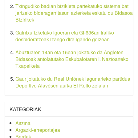
Txingudiko badian bizikleta partekatuko sistema bat
jartzeko bideragarritasun azterketa eskatu du Bidasoa
Bizirikek
Gaintxurizketako igoeran eta GI-636an trafiko
desbideratzeak izango dira igande goizean
Abuztuaren 14an eta 15ean jokatuko da Angleten
Bidasoak antolatutako Eskubaloiaren I. Nazioarteko
Txapelketa
Gaur jokatuko du Real Uniónek lagunarteko partidua
Deportivo Alavésen aurka El Rollo zelaian
KATEGORIAK
Aitzina
Argazki-erreportajea
Berriak