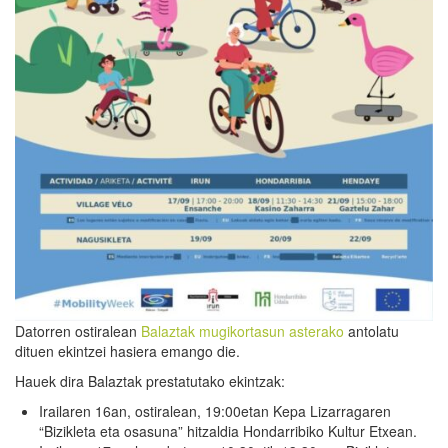
Datorren ostiralean
Balaztak
mugikortasun asterako
antolatu
dituen ekintzei hasiera emango die.
Hauek dira Balaztak prestatutako ekintzak:
Irailaren 16an, ostiralean, 19:00etan Kepa Lizarragaren
“Bizikleta eta osasuna” hitzaldia Hondarribiko Kultur Etxean.