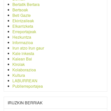
Bertatik Bertara
Bertsoak
Beti Gazte
Ekintzaileak
Elkarrizketa
Erreportajeak
Hezkuntza
Informazioa
Irun atzo Irun gaur
Kale inkesta
Kalean Bai
Kirolak
Kolaborazioa
Kultura
LABURREAN
Publierreportajea
IRUZKIN BERRIAK