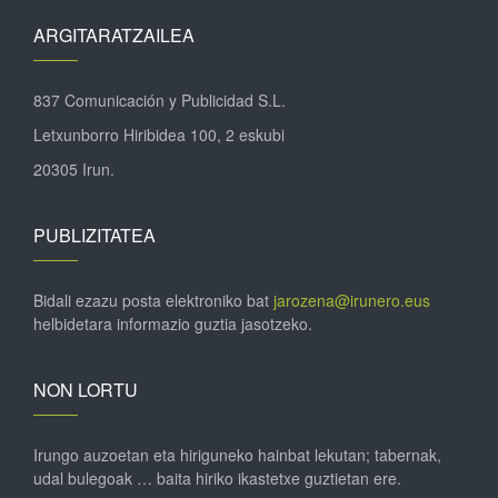
ARGITARATZAILEA
837 Comunicación y Publicidad S.L.
Letxunborro Hiribidea 100, 2 eskubi
20305 Irun.
PUBLIZITATEA
Bidali ezazu posta elektroniko bat
jarozena@irunero.eus
helbidetara informazio guztia jasotzeko.
NON LORTU
Irungo auzoetan eta hiriguneko hainbat lekutan; tabernak,
udal bulegoak … baita hiriko ikastetxe guztietan ere.