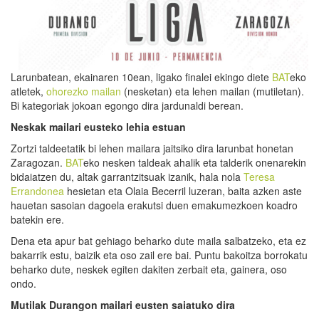
Larunbatean, ekainaren 10ean, ligako finalei ekingo diete
BAT
eko
atletek,
ohorezko mailan
(nesketan) eta lehen mailan (mutiletan).
Bi kategoriak jokoan egongo dira jardunaldi berean.
Neskak mailari eusteko lehia estuan
Zortzi taldeetatik bi lehen mailara jaitsiko dira larunbat honetan
Zaragozan.
BAT
eko nesken taldeak ahalik eta talderik onenarekin
bidaiatzen du, altak garrantzitsuak izanik, hala nola
Teresa
Errandonea
hesietan eta Olaia Becerril luzeran, baita azken aste
hauetan sasoian dagoela erakutsi duen emakumezkoen koadro
batekin ere.
Dena eta apur bat gehiago beharko dute maila salbatzeko, eta ez
bakarrik estu, baizik eta oso zail ere bai. Puntu bakoitza borrokatu
beharko dute, neskek egiten dakiten zerbait eta, gainera, oso
ondo.
Mutilak Durangon
mailari eusten saiatuko dira