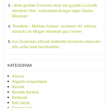
«Bide guztiak Erromara doaz eta guztiak Cuzcotik
ateratzen dira» erakusketa ikusgai dago Oiasso
Museoan
‘Braderie – Merkatu Kalean’ azokaren 40. edizioa
abiatuko du Mugan elkarteak gaur Irunen
Irun Zuzenean zikloak bederatzi kontzertu eskainiko
ditu urriko bost larunbatetan
KATEGORIAK
Aitzina
Argazki-erreportajea
Berriak
Bertatik Bertara
Bertsoak
Beti Gazte
Ekintzaileak