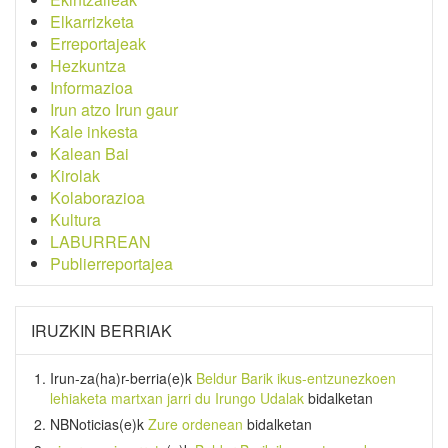
Elkarrizketa
Erreportajeak
Hezkuntza
Informazioa
Irun atzo Irun gaur
Kale inkesta
Kalean Bai
Kirolak
Kolaborazioa
Kultura
LABURREAN
Publierreportajea
IRUZKIN BERRIAK
Irun-za(ha)r-berria
(e)k
Beldur Barik ikus-entzunezkoen
lehiaketa martxan jarri du Irungo Udalak
bidalketan
NBNoticias
(e)k
Zure ordenean
bidalketan