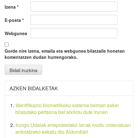
Izena
*
E-posta
*
Webgunea
Gorde nire izena, emaila eta webgunea bilatzaile honetan
komentatzen dudan hurrengorako.
AZKEN BIDALKETAK
Identifikazio biometrikoko sistema berriari esker
bilatutako pertsona bat atxilotu dute Irunen
Irungo Udalak errepideetako lanak modu ordenatuan
antolatzeko eskatu dio Aldundiari