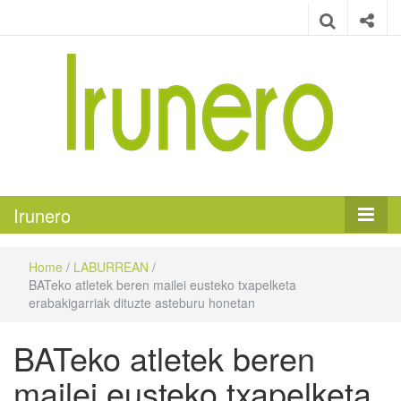
Irunero
Irungo euskarazko aldizkaria
Irunero
Home
/
LABURREAN
/
BATeko atletek beren mailei eusteko txapelketa
erabakigarriak dituzte asteburu honetan
BATeko atletek beren
mailei eusteko txapelketa