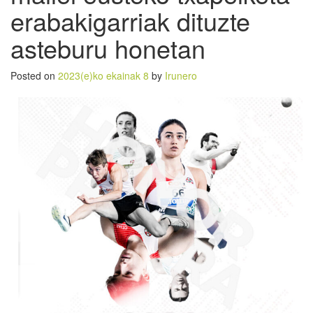
erabakigarriak dituzte
asteburu honetan
Posted on
2023(e)ko ekainak 8
by
Irunero