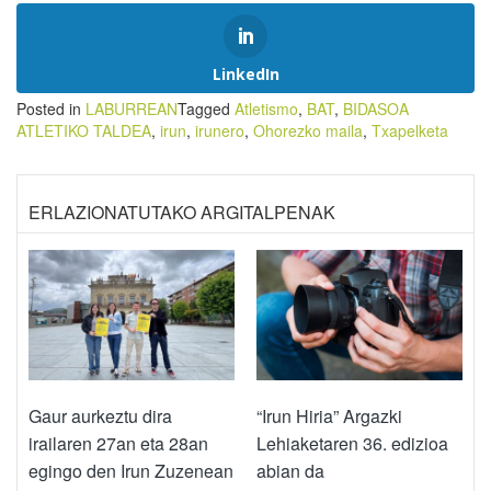
LinkedIn
Posted in
LABURREAN
Tagged
Atletismo
,
BAT
,
BIDASOA
ATLETIKO TALDEA
,
irun
,
irunero
,
Ohorezko maila
,
Txapelketa
ERLAZIONATUTAKO ARGITALPENAK
Gaur aurkeztu dira
“Irun Hiria” Argazki
irailaren 27an eta 28an
Lehiaketaren 36. edizioa
egingo den Irun Zuzenean
abian da