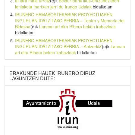
ainara maia urrotz
(e)k
Beldur Barik ikus-entzunezkoen
lehiaketa martxan jarri du Irungo Udalak
bidalketan
IRUNERO HAMABOSTEKARIAK PROYECTUAREN
INGURUAN IDATZITAKO BERRIA – Teatro y Memoria del
Bidasoa
(e)k
Lanean ari dira Ribera beken irabazleak
bidalketan
IRUNERO HAMABOSTEKARIAK PROYECTUAREN
INGURUAN IDATZITAKO BERRIA – AntzerkiZ
(e)k
Lanean
ari dira Ribera beken irabazleak
bidalketan
ERAKUNDE HAUEK IRUNERO DIRUZ
LAGUNTZEN DUTE: