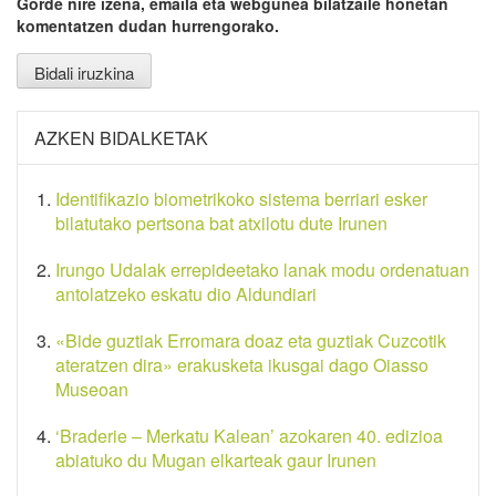
Gorde nire izena, emaila eta webgunea bilatzaile honetan
komentatzen dudan hurrengorako.
AZKEN BIDALKETAK
Identifikazio biometrikoko sistema berriari esker
bilatutako pertsona bat atxilotu dute Irunen
Irungo Udalak errepideetako lanak modu ordenatuan
antolatzeko eskatu dio Aldundiari
«Bide guztiak Erromara doaz eta guztiak Cuzcotik
ateratzen dira» erakusketa ikusgai dago Oiasso
Museoan
‘Braderie – Merkatu Kalean’ azokaren 40. edizioa
abiatuko du Mugan elkarteak gaur Irunen