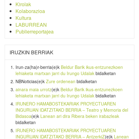
Kirolak
Kolaborazioa
Kultura
LABURREAN
Publierreportajea
IRUZKIN BERRIAK
Irun-za(ha)r-berria
(e)k
Beldur Barik ikus-entzunezkoen
lehiaketa martxan jarri du Irungo Udalak
bidalketan
NBNoticias
(e)k
Zure ordenean
bidalketan
ainara maia urrotz
(e)k
Beldur Barik ikus-entzunezkoen
lehiaketa martxan jarri du Irungo Udalak
bidalketan
IRUNERO HAMABOSTEKARIAK PROYECTUAREN
INGURUAN IDATZITAKO BERRIA – Teatro y Memoria del
Bidasoa
(e)k
Lanean ari dira Ribera beken irabazleak
bidalketan
IRUNERO HAMABOSTEKARIAK PROYECTUAREN
INGURUAN IDATZITAKO BERRIA – AntzerkiZ
(e)k
Lanean