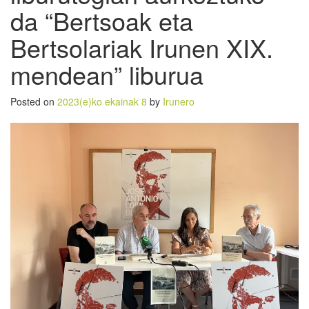
da “Bertsoak eta
Bertsolariak Irunen XIX.
mendean” liburua
Posted on
2023(e)ko ekainak 8
by
Irunero