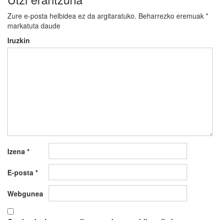
Zure e-posta helbidea ez da argitaratuko.
Beharrezko eremuak
*
markatuta daude
Iruzkin
Izena
*
E-posta
*
Webgunea