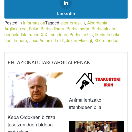
LinkedIn
Posted in
Informazioa
Tagged
aitor errazkin
,
Alberdania
Argitaletxea
,
Beka
,
Bertso liburu
,
Bertso sorta
,
Bertsoak eta
bertsolariak Irunen XIX. mendean
,
Bertsolaritza
,
Ikerketa beka
,
irun
,
irunero
,
Jose Antonio Loidi
,
Joxan Elosegi
,
XIX. mendea
ERLAZIONATUTAKO ARGITALPENAK
Animalientzako
irtenbideen bila
Kepa Ordokiren bizitza
jasotzen duen bideoa
sortu dute