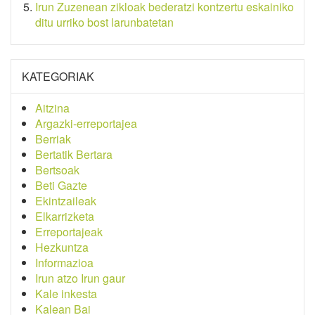
Irun Zuzenean zikloak bederatzi kontzertu eskainiko
ditu urriko bost larunbatetan
KATEGORIAK
Aitzina
Argazki-erreportajea
Berriak
Bertatik Bertara
Bertsoak
Beti Gazte
Ekintzaileak
Elkarrizketa
Erreportajeak
Hezkuntza
Informazioa
Irun atzo Irun gaur
Kale inkesta
Kalean Bai