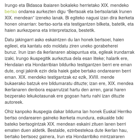
Irungo eta Bidasoa ibaiaren bokaleko herrietako XIX. mendeko
bertso
ondarea aurkezten digu “Bertsoak eta bertsolariak Irunen
XIX. mendean” izeneko lanak. Bi egiteko nagusi izan dira ikerketa
honen oinarrian: bertso-sorta eta testigantzen bilketa, batetik, eta
haien aurkezpena eta interpretazioa, bestetik.
Datu jakingarri asko eskaintzen du lan honek bertsoei, haien
egileei, eta kantatu edo moldatu ziren uneko gorabeherei
buruz. Irun izan da ikerlanaren abiapuntua eta, egileak irundarrak
izaki, Irungo ikuspegitik aurkeztua dela esan liteke; halarik ere,
Hendaian eta Hondarribian bilduriko testigantzen berri ere eman
dute, ongi jakinik ezin dela haiek gabe bertako ondarearen berri
eman. XIX. mendeko testigantzak ez ezik, XVIII. mende
bukaerako batzuk ere bildumaratu dituzte; izan ere, XIX. mendea
ikerlanaren denbora esparrutzat hartu den arren, garai haren
bezperako lekukotasunak ere gogoan hartu nahi izan dituzte
autoreek.
Ohiz kanpoko ikuspegia dakar bilduma lan honek Euskal Herriko
bertso ondarearen gaineko ikerketa mundura, eskualde txiki
bateko bertsogintzak XIX. mendean eskaini zituen lanen berri
ematen duen aldetik. Bestalde, ezinbestekoa dute ikerlan hau,
bertako bertsoez gainera, Irun eta Hondarribiko mintzairaren