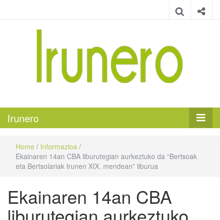
Irunero
Irungo euskarazko aldizkaria
Irunero
Home
/
Informazioa
/
Ekainaren 14an CBA liburutegian aurkeztuko da “Bertsoak
eta Bertsolariak Irunen XIX. mendean” liburua
Ekainaren 14an CBA
liburutegian aurkeztuko