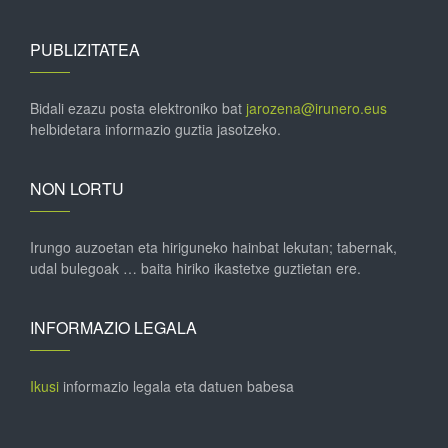
PUBLIZITATEA
Bidali ezazu posta elektroniko bat
jarozena@irunero.eus
helbidetara informazio guztia jasotzeko.
NON LORTU
Irungo auzoetan eta hiriguneko hainbat lekutan; tabernak,
udal bulegoak … baita hiriko ikastetxe guztietan ere.
INFORMAZIO LEGALA
Ikusi
informazio legala eta datuen babesa