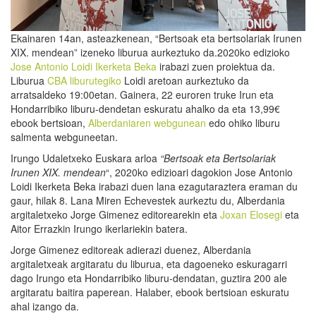
Ekainaren 14an, asteazkenean, “Bertsoak eta bertsolariak Irunen
XIX. mendean” izeneko liburua aurkeztuko da.2020ko edizioko
Jose Antonio Loidi Ikerketa Beka
irabazi zuen proiektua da.
Liburua
CBA liburutegiko
Loidi aretoan aurkeztuko da
arratsaldeko 19:00etan. Gainera, 22 euroren truke Irun eta
Hondarribiko liburu-dendetan eskuratu ahalko da eta 13,99€
ebook bertsioan,
Alberdaniaren webgunean
edo ohiko liburu
salmenta webguneetan.
Irungo Udaletxeko Euskara arloa
“Bertsoak eta Bertsolariak
Irunen XIX. mendean
“, 2020ko edizioari dagokion Jose Antonio
Loidi Ikerketa Beka irabazi duen lana ezagutaraztera eraman du
gaur, hilak 8. Lana Miren Echevestek aurkeztu du, Alberdania
argitaletxeko Jorge Gimenez editorearekin eta
Joxan Elosegi
eta
Aitor Errazkin Irungo ikerlariekin batera.
Jorge Gimenez editoreak adierazi duenez, Alberdania
argitaletxeak argitaratu du liburua, eta dagoeneko eskuragarri
dago Irungo eta Hondarribiko liburu-dendatan, guztira 200 ale
argitaratu baitira paperean. Halaber, ebook bertsioan eskuratu
ahal izango da.