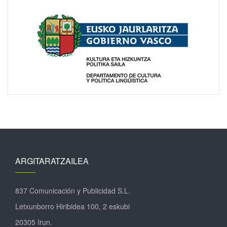
ARGITARATZAILEA
837 Comunicación y Publicidad S.L.
Letxunborro Hiribidea 100, 2 eskubi
20305 Irun.