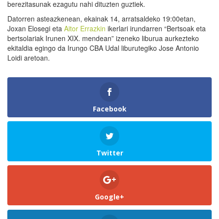
berezitasunak ezagutu nahi dituzten guztiek.
Datorren asteazkenean, ekainak 14, arratsaldeko 19:00etan,
Joxan Elosegi eta
Aitor Errazkin
ikerlari irundarren “Bertsoak eta
bertsolariak Irunen XIX. mendean” izeneko liburua aurkezteko
ekitaldia egingo da Irungo CBA Udal liburutegiko Jose Antonio
Loidi aretoan.
Facebook
Twitter
Google+