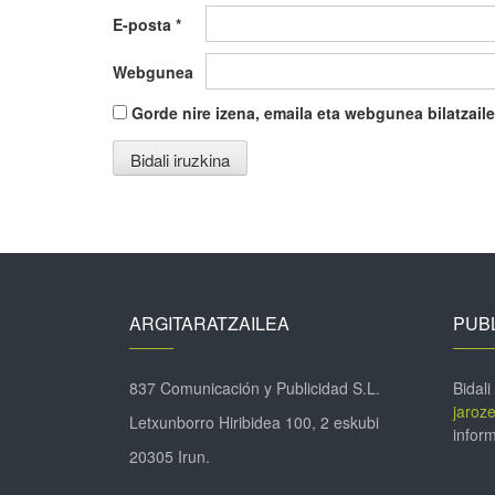
E-posta
*
Webgunea
Gorde nire izena, emaila eta webgunea bilatza
ARGITARATZAILEA
PUBL
837 Comunicación y Publicidad S.L.
Bidali
jaroz
Letxunborro Hiribidea 100, 2 eskubi
inform
20305 Irun.