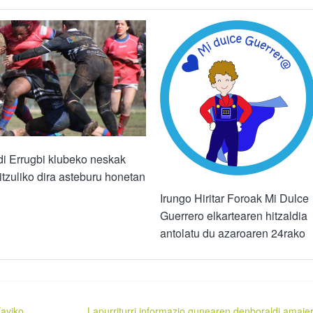
i Errugbi klubeko neskak
 itzuliko dira asteburu honetan
Irungo Hiritar Foroak Mi Dulce
Guerrero elkartearen hitzaldia
antolatu du azaroaren 24rako
Kayiko
Lapurriturri informazio gunearen denboraldi amaie