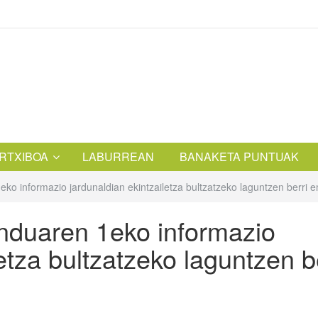
RTXIBOA
LABURREAN
BANAKETA PUNTUAK
eko informazio jardunaldian ekintzailetza bultzatzeko laguntzen berri
enduaren 1eko informazio
etza bultzatzeko laguntzen b