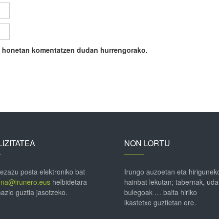
ile honetan komentatzen dudan hurrengorako.
IZITATEA
NON LORTU
 ezazu posta elektroniko bat
Irungo auzoetan eta hirigunek
ena@irunero.eus
helbidetara
hainbat lekutan; tabernak, uda
azio guztia jasotzeko.
bulegoak … baita hiriko
ikastetxe guztietan ere.