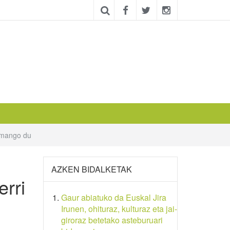
 emango du
AZKEN BIDALKETAK
erri
Gaur abiatuko da Euskal Jira
Irunen, ohituraz, kulturaz eta jai-
giroraz betetako asteburuari