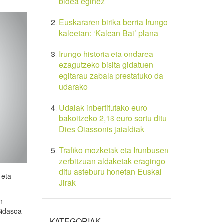
bidea eginez
Euskararen birika berria Irungo
kaleetan: ‘Kalean Bai’ plana
Irungo historia eta ondarea
ezagutzeko bisita gidatuen
egitarau zabala prestatuko da
udarako
Udalak inbertitutako euro
bakoitzeko 2,13 euro sortu ditu
Dies Oiassonis jaialdiak
Trafiko mozketak eta Irunbusen
zerbitzuan aldaketak eragingo
ditu asteburu honetan Euskal
 eta
Jirak
n
Bidasoa
KATEGORIAK