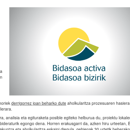
oa
en
horiek
derrigorrez joan beharko dute
aholkularitza prozesuaren hasiera
lerara.
a, analisia eta egituraketa posible egiteko helburua du, proiektu lokale
bideraturik egongo dena. Horren erakusgarri da, azken hiru urteetan, 
stakuntza eta aholkularitza eskaini diegula, gehienak 30 urtetik beherako