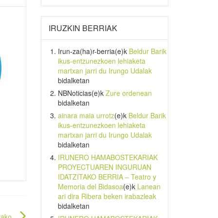
IRUZKIN BERRIAK
Irun-za(ha)r-berria
(e)k
Beldur Barik
ikus-entzunezkoen lehiaketa
martxan jarri du Irungo Udalak
bidalketan
NBNoticias
(e)k
Zure ordenean
bidalketan
ainara maia urrotz
(e)k
Beldur Barik
ikus-entzunezkoen lehiaketa
martxan jarri du Irungo Udalak
bidalketan
IRUNERO HAMABOSTEKARIAK
PROYECTUAREN INGURUAN
IDATZITAKO BERRIA – Teatro y
Memoria del Bidasoa
(e)k
Lanean
ari dira Ribera beken irabazleak
bidalketan
rako