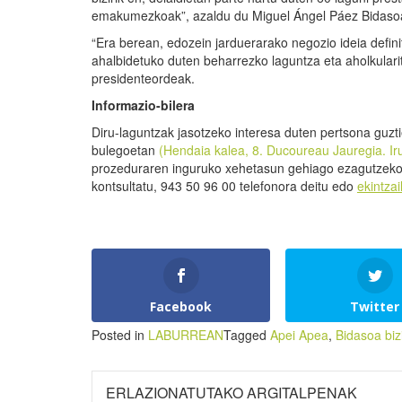
emakumezkoak”, azaldu du Miguel Ángel Páez Bidasoa 
“Era berean, edozein jarduerarako negozio ideia defin
ahalbidetuko duten beharrezko laguntza eta aholkularit
presidenteordeak.
I
n
formazio-bilera
Diru-laguntzak jasotzeko interesa duten pertsona guz
bulegoetan
(Hendaia kalea, 8. Ducoureau Jauregia. I
prozeduraren inguruko xehetasun gehiago ezagutzek
kontsultatu, 943 50 96 00 telefonora deitu edo
ekintza
Facebook
Twitter
Posted in
LABURREAN
Tagged
Apei Apea
,
Bidasoa bizi
ERLAZIONATUTAKO ARGITALPENAK