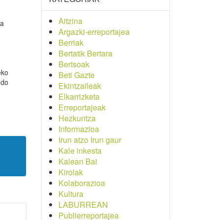
Aitzina
ea
Argazki-erreportajea
Berriak
Bertatik Bertara
Bertsoak
eko
Beti Gazte
edo
Ekintzaileak
Elkarrizketa
Erreportajeak
Hezkuntza
Informazioa
Irun atzo Irun gaur
Kale inkesta
Kalean Bai
Kirolak
Kolaborazioa
Kultura
LABURREAN
Publierreportajea