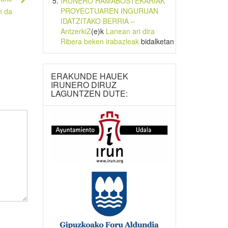
IRUNERO HAMABOSTEKARIAK
PROYECTUAREN INGURUAN
n da
IDATZITAKO BERRIA –
AntzerkiZ
(e)k
Lanean ari dira
Ribera beken irabazleak
bidalketan
ERAKUNDE HAUEK
IRUNERO DIRUZ
LAGUNTZEN DUTE: