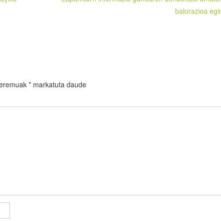
balorazioa egi
 eremuak
*
markatuta daude