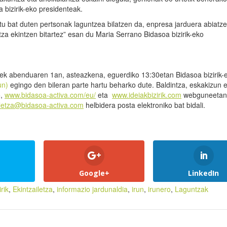
bizirik-eko presidenteak.
itu bat duten pertsonak laguntzea bilatzen da, enpresa jarduera abiatz
za ekintzen bitartez” esan du Maria Serrano Bidasoa bizirik-eko
tiek abenduaren 1an, asteazkena, eguerdiko 13:30etan Bidasoa bizirik-
run)
egingo den bileran parte hartu beharko dute. Baldintza, eskakizun 
o,
www.bidasoa-activa.com/eu/
eta
www.ideiakbizirik.com
webguneetan
iletza@bidasoa-activa.com
helbidera posta elektroniko bat bidali.
Google+
LinkedIn
rik
,
Ekintzailetza
,
informazio jardunaldia
,
irun
,
irunero
,
Laguntzak