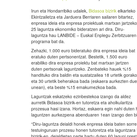
Irun eta Hondarribiko udalek,
Bidasoa bizirik
elkarteko
Ekintzailetza eta Jarduera Berriaren sailaren bitartez,
enpresa ideia eta enpresa proiektuak martxan jartzeko
25 laguntza ekonomiko bideratzen ari dira. Diru-
laguntza hau LANBIDE – Euskal Enplegu Zerbitzuaren
programa bat da.
Zehazki, 1.000 euro bideratuko dira enpresa ideia bat
eratuko duten pertsonentzat. Bestetik, 1.500 euro
erabiliko dira enpresa proiektu bat martxan jartzen
duten pertsonak laguntzeko. Zenbateko hauek %15
handituko dira baldin eta sustatzailea 18 urtetik gorak
eta 30 urtetik beherakoa bada (eskaera aurkezten du
unean), eta beste %15 emakumezkoa bada.
Laguntzak eskatzeko ezinbestekoa izango da aldez
aurretik Bidasoa bizirik-en tutoretza eta aholkularitza
prozesua hasi izana. Hortaz, eskaera egin nahi duten 
laguntzen aurkezpena abenduaren 1ean izango den bi
“Diru-laguntza deialdi honek enpresa ideia baten sorrer
testuinguruan prozesu honen tutoretza eta laguntzara 
bizirik-en, deialdietan parte hartu duten 60 laguni pre