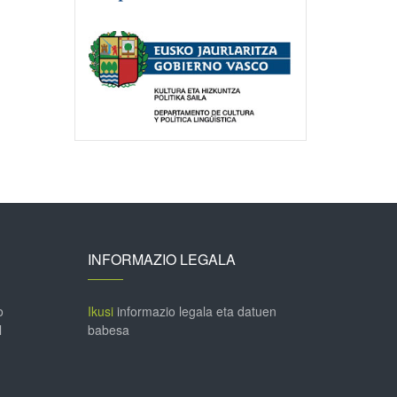
INFORMAZIO LEGALA
o
Ikusi
informazio legala eta datuen
l
babesa