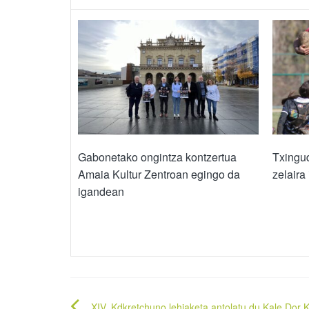
Gabonetako ongintza kontzertua
Txingud
Amaia Kultur Zentroan egingo da
zelaira
igandean
XIV. Kdkretchuno lehiaketa antolatu du Kale Dor 