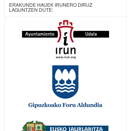
ERAKUNDE HAUEK IRUNERO DIRUZ
LAGUNTZEN DUTE: