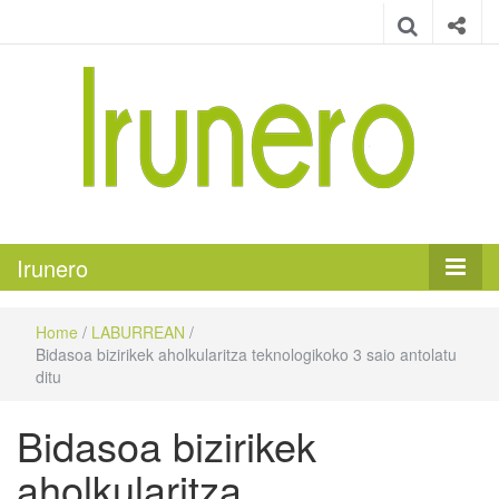
Irunero
Irungo euskarazko aldizkaria
Irunero
Home
/
LABURREAN
/
Bidasoa bizirikek aholkularitza teknologikoko 3 saio antolatu
ditu
Bidasoa bizirikek
aholkularitza