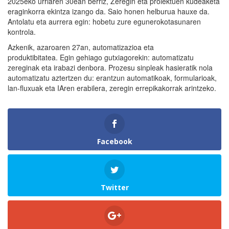
2025eko urriaren 30ean berriz, Zeregin eta proiektuen kudeaketa
eraginkorra ekintza izango da. Saio honen helburua hauxe da.
Antolatu eta aurrera egin: hobetu zure egunerokotasunaren
kontrola.
Azkenik, azaroaren 27an, automatizazioa eta
produktibitatea. Egin gehiago gutxiagorekin: automatizatu
zereginak eta irabazi denbora. Prozesu sinpleak hasieratik nola
automatizatu aztertzen du: erantzun automatikoak, formularioak,
lan-fluxuak eta IAren erabilera, zeregin errepikakorrak arintzeko.
Facebook
Twitter