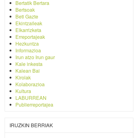
Bertatik Bertara
Bertsoak
Beti Gazte
Ekintzaileak
Elkarrizketa
Erreportajeak
Hezkuntza
Informazioa
Irun atzo Irun gaur
Kale inkesta
Kalean Bai
Kirolak
Kolaborazioa
Kultura
LABURREAN
Publierreportajea
IRUZKIN BERRIAK