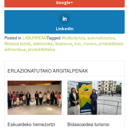
Google+
LinkedIn
Posted in
LABURREAN
Tagged
Aholkularitza
,
automatizazioa
,
Bidasoa bizirik
,
elektronika
,
Ikastaroa
,
irun
,
irunero
,
produktibitate
adimentsua
,
produktibitatea
ERLAZIONATUTAKO ARGITALPENAK
Eskualdeko hemezortzi
Bidasoaldea turismo