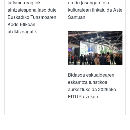
turismo-eragilek
eredu jasangarri eta
aintzatespena jaso dute
kulturalean finkatu da Aste
Euskadiko Turismoaren
Santuan
Kode Etikoari
atxikitzeagatik
Bidasoa eskualdearen
eskaintza turistikoa
aurkeztuko da 2025eko
FITUR azokan