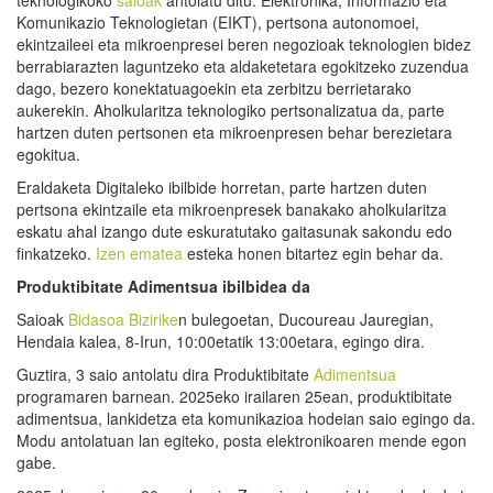
Komunikazio Teknologietan (EIKT), pertsona autonomoei,
ekintzaileei eta mikroenpresei beren negozioak teknologien bidez
berrabiarazten laguntzeko eta aldaketetara egokitzeko zuzendua
dago, bezero konektatuagoekin eta zerbitzu berrietarako
aukerekin. Aholkularitza teknologiko pertsonalizatua da, parte
hartzen duten pertsonen eta mikroenpresen behar berezietara
egokitua.
Eraldaketa Digitaleko ibilbide horretan, parte hartzen duten
pertsona ekintzaile eta mikroenpresek banakako aholkularitza
eskatu ahal izango dute eskuratutako gaitasunak sakondu edo
finkatzeko.
Izen ematea
esteka honen bitartez egin behar da.
Produktibitate Adimentsu
a
ibilbidea da
Saioak
Bidasoa Bizirike
n bulegoetan, Ducoureau Jauregian,
Hendaia kalea, 8-Irun, 10:00etatik 13:00etara, egingo dira.
Guztira, 3 saio antolatu dira Produktibitate
Adimentsua
programaren barnean. 2025eko irailaren 25ean, produktibitate
adimentsua, lankidetza eta komunikazioa hodeian saio egingo da.
Modu antolatuan lan egiteko, posta elektronikoaren mende egon
gabe.