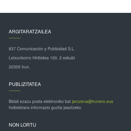
ARGITARATZAILEA
837 Comunicación y Publicidad S.L.
Letxunborro Hiribidea 100, 2 eskubi
20305 Irun.
PUBLIZITATEA
Bidali ezazu posta elektroniko bat
jarozena@irunero.eus
helbidetara informazio guztia jasotzeko.
NON LORTU