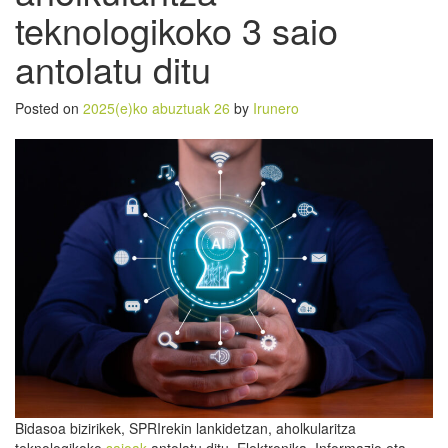
teknologikoko 3 saio
antolatu ditu
Posted on
2025(e)ko abuztuak 26
by
Irunero
Bidasoa bizirikek, SPRIrekin lankidetzan, aholkularitza
teknologikoko
saioak
antolatu ditu. Elektronika, Informazio eta