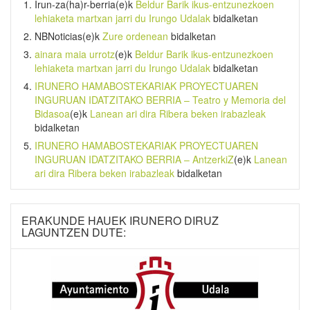
Irun-za(ha)r-berria
(e)k
Beldur Barik ikus-entzunezkoen
lehiaketa martxan jarri du Irungo Udalak
bidalketan
NBNoticias
(e)k
Zure ordenean
bidalketan
ainara maia urrotz
(e)k
Beldur Barik ikus-entzunezkoen
lehiaketa martxan jarri du Irungo Udalak
bidalketan
IRUNERO HAMABOSTEKARIAK PROYECTUAREN
INGURUAN IDATZITAKO BERRIA – Teatro y Memoria del
Bidasoa
(e)k
Lanean ari dira Ribera beken irabazleak
bidalketan
IRUNERO HAMABOSTEKARIAK PROYECTUAREN
INGURUAN IDATZITAKO BERRIA – AntzerkiZ
(e)k
Lanean
ari dira Ribera beken irabazleak
bidalketan
ERAKUNDE HAUEK IRUNERO DIRUZ
LAGUNTZEN DUTE: