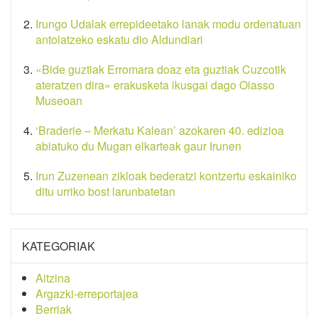
Irungo Udalak errepideetako lanak modu ordenatuan
antolatzeko eskatu dio Aldundiari
«Bide guztiak Erromara doaz eta guztiak Cuzcotik
ateratzen dira» erakusketa ikusgai dago Oiasso
Museoan
‘Braderie – Merkatu Kalean’ azokaren 40. edizioa
abiatuko du Mugan elkarteak gaur Irunen
Irun Zuzenean zikloak bederatzi kontzertu eskainiko
ditu urriko bost larunbatetan
KATEGORIAK
Aitzina
Argazki-erreportajea
Berriak