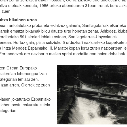
bitzu eteteak kenduta, 1956 urteko abenduaren 31ean trenak bere azke
n zuen.
itza bikainen urtea
bean antolatutako proba eta ekintzez gainera, Santiagotarrak elkarteko
lariek emaitza bikainak bildu dituzte urte honetan zehar. Adibidez, klub
rdinetako 591 kirolari lehiatu ostean, Santiagotarrak-Ubycolanek
nean. Hortaz gain, pista sekzioko 5 ordezkari nazioarteko txapelketet
a Intza Mendez Espainiako III. Maratoi kopan lortu zuten nazioartean l
 Fernandezek ere nazioarte mailan sprint modalitatean haien dohainak
n zen C1ean Europako
inalerdian lehenengoa izan
kategorian lehiatu zen.
 izan arren, Oierrek ez zuen
lasen jokatutako Espainiako
lehen postu eskuratu zutela
ategorian.