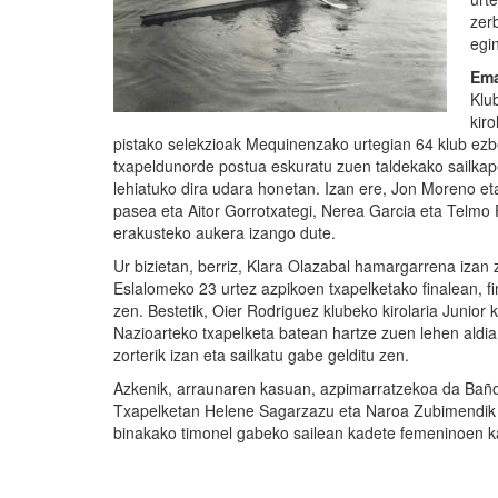
zer
egi
Ema
Klu
kiro
pistako selekzioak Mequinenzako urtegian 64 klub ezbe
txapeldunorde postua eskuratu zuen taldekako sailkape
lehiatuko dira udara honetan. Izan ere, Jon Moreno et
pasea eta Aitor Gorrotxategi, Nerea Garcia eta Telmo
erakusteko aukera izango dute.
Ur bizietan, berriz, Klara Olazabal hamargarrena iza
Eslalomeko 23 urtez azpikoen txapelketako finalean, f
zen. Bestetik, Oier Rodriguez klubeko kirolaria Junior 
Nazioarteko txapelketa batean hartze zuen lehen aldia
zorterik izan eta sailkatu gabe gelditu zen.
Azkenik, arraunaren kasuan, azpimarratzekoa da Baño
Txapelketan Helene Sagarzazu eta Naroa Zubimendik 
binakako timonel gabeko sailean kadete femeninoen k