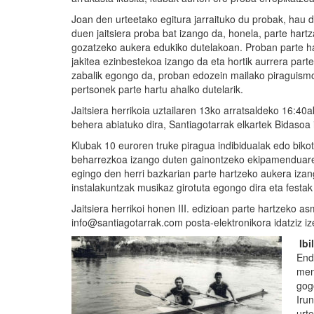
Joan den urteetako egitura jarraituko du probak, hau d
duen jaitsiera proba bat izango da, honela, parte hartz
gozatzeko aukera edukiko dutelakoan. Proban parte har
jakitea ezinbestekoa izango da eta hortik aurrera par
zabalik egongo da, proban edozein mailako piraguism
pertsonek parte hartu ahalko dutelarik.
Jaitsiera herrikoia uztailaren 13ko arratsaldeko 16:40a
behera abiatuko dira, Santiagotarrak elkartek Bidasoa 
Klubak 10 euroren truke piragua indibidualak edo bikotek
beharrezkoa izango duten gainontzeko ekipamenduarekin
egingo den herri bazkarian parte hartzeko aukera izan
instalakuntzak musikaz girotuta egongo dira eta festak 
Jaitsiera herrikoi honen III. edizioan parte hartzeko
info@santiagotarrak.com posta-elektronikora idatziz i
Ibi
End
men
gog
Iru
urt