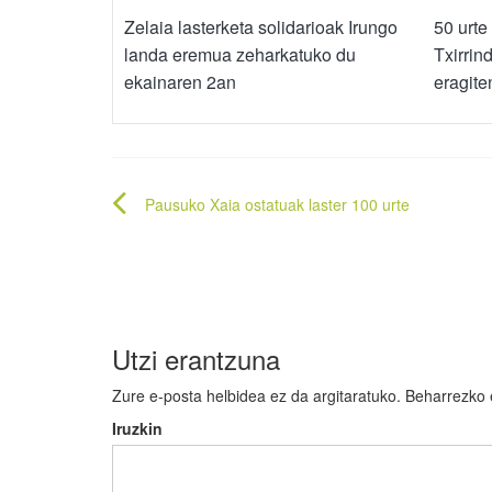
Zelaia lasterketa solidarioak Irungo
50 urte
landa eremua zeharkatuko du
Txirrin
ekainaren 2an
eragite
Bidalketetan
Pausuko Xaia ostatuak laster 100 urte
zehar
nabigatu
Utzi erantzuna
Zure e-posta helbidea ez da argitaratuko.
Beharrezko
Iruzkin