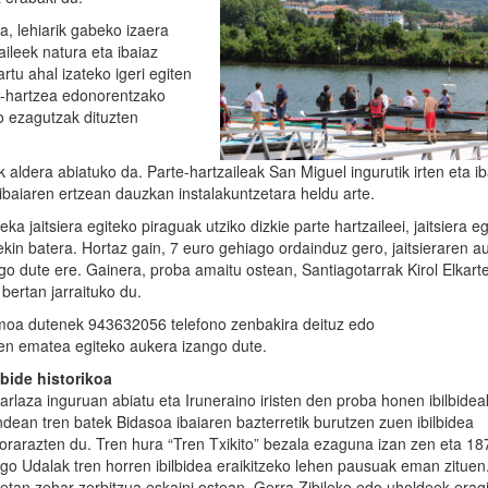
a, lehiarik gabeko izaera
aileek natura eta ibaiaz
tu ahal izateko igeri egiten
te-hartzea edonorentzako
o ezagutzak dituzten
k aldera abiatuko da. Parte-hartzaileak San Miguel ingurutik irten eta i
ibaiaren ertzean dauzkan instalakuntzetara heldu arte.
a jaitsiera egiteko piraguak utziko dizkie parte hartzaileei, jaitsiera e
 batera. Hortaz gain, 7 euro gehiago ordainduz gero, jaitsieraren au
go dute ere. Gainera, proba amaitu ostean, Santiagotarrak Kirol Elkart
bertan jarraituko du.
 asmoa dutenek 943632056 telefono zenbakira deituz edo
zen ematea egiteko aukera izango dute.
lbide historikoa
arlaza inguruan abiatu eta Iruneraino iristen den proba honen ibilbidea
dean tren batek Bidasoa ibaiaren bazterretik burutzen zuen ibilbidea
orarazten du. Tren hura “Tren Txikito” bezala ezaguna izan zen eta 1
ngo Udalak tren horren ibilbidea eraikitzeko lehen pausuak eman zituen
eetan zehar zerbitzua eskaini ostean, Gerra Zibileko edo uholdeek era