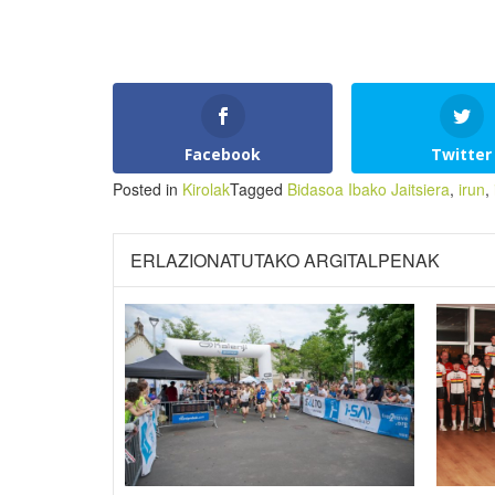
Facebook
Twitter
Posted in
Kirolak
Tagged
Bidasoa Ibako Jaitsiera
,
irun
,
ERLAZIONATUTAKO ARGITALPENAK