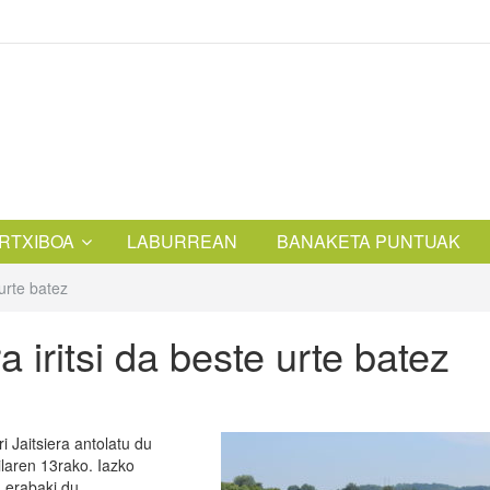
RTXIBOA
LABURREAN
BANAKETA PUNTUAK
 urte batez
a iritsi da beste urte batez
i Jaitsiera antolatu du
ilaren 13rako. Iazko
a erabaki du.