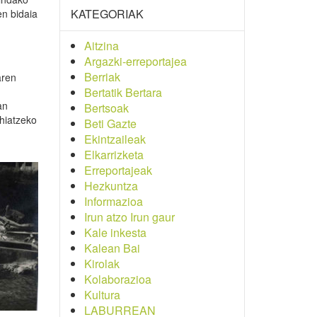
KATEGORIAK
n bidaia
Aitzina
Argazki-erreportajea
Berriak
aren
Bertatik Bertara
an
Bertsoak
ehiatzeko
Beti Gazte
Ekintzaileak
Elkarrizketa
Erreportajeak
Hezkuntza
Informazioa
Irun atzo Irun gaur
Kale inkesta
Kalean Bai
Kirolak
Kolaborazioa
Kultura
LABURREAN