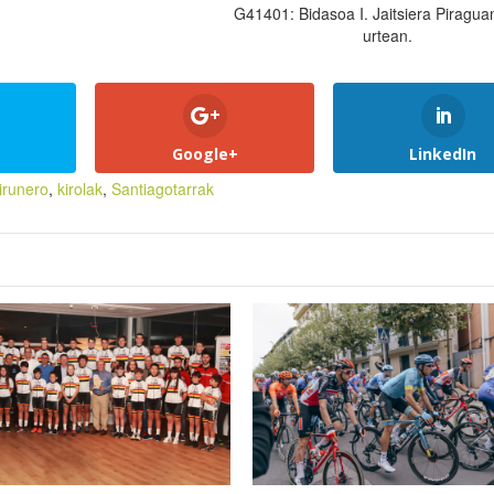
G41401: Bidasoa I. Jaitsiera Piragua
urtean.
Google+
LinkedIn
irunero
,
kirolak
,
Santiagotarrak