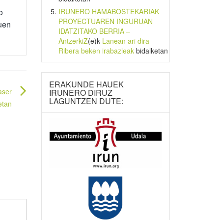
o
IRUNERO HAMABOSTEKARIAK
PROYECTUAREN INGURUAN
uen
IDATZITAKO BERRIA –
AntzerkiZ
(e)k
Lanean ari dira
Ribera beken irabazleak
bidalketan
ERAKUNDE HAUEK
aser
IRUNERO DIRUZ
LAGUNTZEN DUTE:
etan