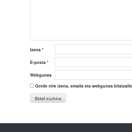
Izena
*
E-posta
*
Webgunea
Gorde nire izena, emaila eta webgunea bilatza