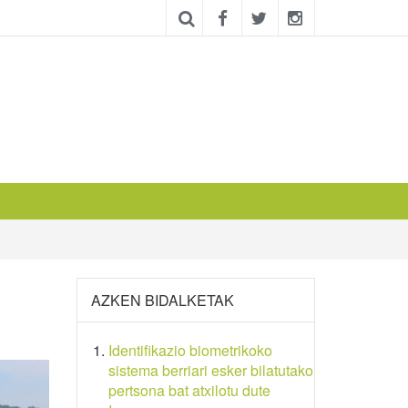
AZKEN BIDALKETAK
Identifikazio biometrikoko
sistema berriari esker bilatutako
pertsona bat atxilotu dute