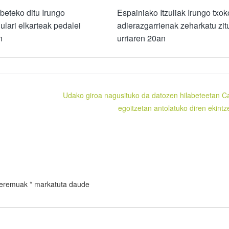
 beteko ditu Irungo
Espainiako Itzuliak Irungo txok
dulari elkarteak pedalei
adierazgarrienak zeharkatu zit
n
urriaren 20an
Udako giroa nagusituko da datozen hilabeteetan C
egoitzetan antolatuko diren ekintz
 eremuak
*
markatuta daude