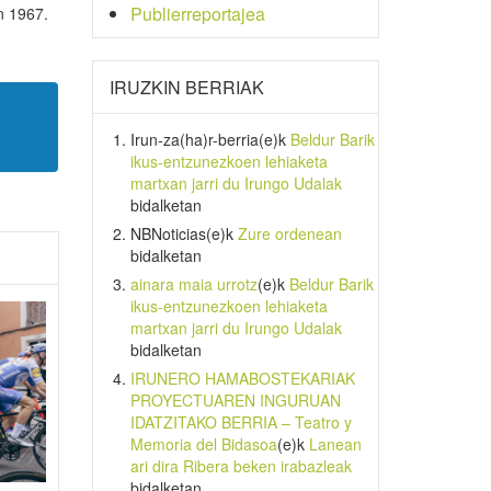
Publierreportajea
n 1967.
IRUZKIN BERRIAK
Irun-za(ha)r-berria
(e)k
Beldur Barik
ikus-entzunezkoen lehiaketa
martxan jarri du Irungo Udalak
bidalketan
NBNoticias
(e)k
Zure ordenean
bidalketan
ainara maia urrotz
(e)k
Beldur Barik
ikus-entzunezkoen lehiaketa
martxan jarri du Irungo Udalak
bidalketan
IRUNERO HAMABOSTEKARIAK
PROYECTUAREN INGURUAN
IDATZITAKO BERRIA – Teatro y
Memoria del Bidasoa
(e)k
Lanean
ari dira Ribera beken irabazleak
bidalketan