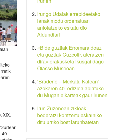
Irunen
Irungo Udalak errepideetako
lanak modu ordenatuan
antolatzeko eskatu dio
Aldundiari
«Bide guztiak Erromara doaz
baian
eta guztiak Cuzcotik ateratzen
dira» erakusketa ikusgai dago
giteko
Oiasso Museoan
rretik
earen
‘Braderie – Merkatu Kalean’
azokaren 40. edizioa abiatuko
du Mugan elkarteak gaur Irunen
Irun Zuzenean zikloak
k XIX.
bederatzi kontzertu eskainiko
ditu urriko bost larunbatetan
872urtean
. 40
gindako