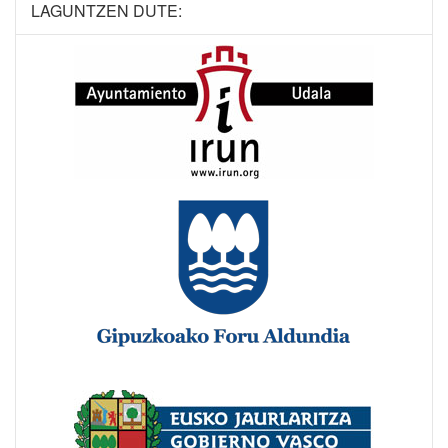
LAGUNTZEN DUTE: