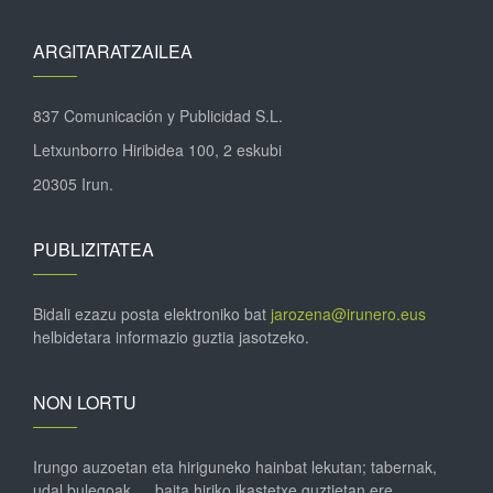
ARGITARATZAILEA
837 Comunicación y Publicidad S.L.
Letxunborro Hiribidea 100, 2 eskubi
20305 Irun.
PUBLIZITATEA
Bidali ezazu posta elektroniko bat
jarozena@irunero.eus
helbidetara informazio guztia jasotzeko.
NON LORTU
Irungo auzoetan eta hiriguneko hainbat lekutan; tabernak,
udal bulegoak … baita hiriko ikastetxe guztietan ere.