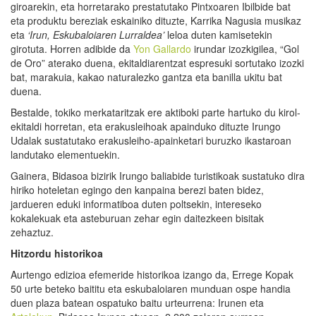
giroarekin, eta horretarako prestatutako Pintxoaren Ibilbide bat
eta produktu bereziak eskainiko dituzte, Karrika Nagusia musikaz
eta
‘Irun, Eskubaloiaren Lurraldea’
leloa duten kamisetekin
girotuta. Horren adibide da
Yon Gallardo
irundar izozkigilea, “Gol
de Oro” aterako duena, ekitaldiarentzat espresuki sortutako izozki
bat, marakuia, kakao naturalezko gantza eta banilla ukitu bat
duena.
Bestalde, tokiko merkataritzak ere aktiboki parte hartuko du kirol-
ekitaldi horretan, eta erakusleihoak apainduko dituzte Irungo
Udalak sustatutako erakusleiho-apainketari buruzko ikastaroan
landutako elementuekin.
Gainera, Bidasoa bizirik Irungo baliabide turistikoak sustatuko dira
hiriko hoteletan egingo den kanpaina berezi baten bidez,
jardueren eduki informatiboa duten poltsekin, intereseko
kokalekuak eta asteburuan zehar egin daitezkeen bisitak
zehaztuz.
Hitzordu historikoa
Aurtengo edizioa efemeride historikoa izango da, Errege Kopak
50 urte beteko baititu eta eskubaloiaren munduan ospe handia
duen plaza batean ospatuko baitu urteurrena: Irunen eta