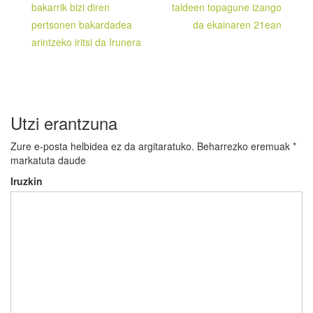
zehar
bakarrik bizi diren
taldeen topagune izango
pertsonen bakardadea
da ekainaren 21ean
nabigatu
arintzeko iritsi da Irunera
Utzi erantzuna
Zure e-posta helbidea ez da argitaratuko.
Beharrezko eremuak
*
markatuta daude
Iruzkin