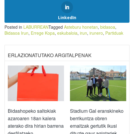
LinkedIn
Posted in
LABURREAN
Tagged
Asteburu honetan
,
bidasoa
,
Bidasoa Irun
,
Errege Kopa
,
eskubaloia
,
irun
,
irunero
,
Partiduak
ERLAZIONATUTAKO ARGITALPENAK
Bidashopeko saltokiak
Stadium Gal eranskineko
azaroaren 18an kalera
berrikuntza obren
aterako dira hirian barrena
emaitzak gertutik ikusi
desfilatzeko
dituzte gaur agintariek