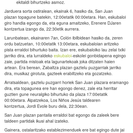
ekitaldi bihurtzeko asmoz.
Jarduera sorta ostiralean, ekainak 6, hasiko da, San Juan
plazan topagune batekin, 12:00etatik 00:00etara. Han, eskubaloi
giro handia egongo da, eta eguna amaitzeko, Erenere DJaren
kontzertua izango da, 22:30etik aurrera.
Larunbatean, ekainaren 7an, Colón ibilbidean hasiko da, zeren
ordu batzuetan, 10:00etatik 13:00etara, eskubaloian aritzeko
pista erraldoi bihurtuko baita. Izan ere, eskubaloiko lau zelai txiki
jarriko dira, eta lurraldeko
eskubaloi
-eskolei gonbidapena egingo
zaie, partida mistoak eta lagunartekoak joka ditzaten haien
artean. Era berean, Zabaltza plazan gaztelu puzgarriak jarriko
dira, musikaz girotuta, gazteek erabiltzeko eta gozatzeko.
Arratsaldean, gaztelu puzgarri horiek San Juan plazara eramango
dira, eta topagunea ere han egongo denez, zale eta herritar
guztien gune neuralgiko bihurtuko da plaza 17:00etatik
00:00etara. Aipatzekoa, Los Niños Jesús taldearen
kontzertua, Jordi Evole buru dela, 22:30ean.
San Juan plazan pantaila erraldoi bat egongo da zaleek bere
taldeen partidak ikusi ahal izateko.
Gainera, ostalaritzako establezimenduek ere bat egingo dute jai