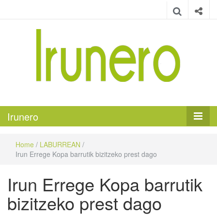
Irunero
Irungo euskarazko aldizkaria
Irunero
Home
/
LABURREAN
/
Irun Errege Kopa barrutik bizitzeko prest dago
Irun Errege Kopa barrutik
bizitzeko prest dago