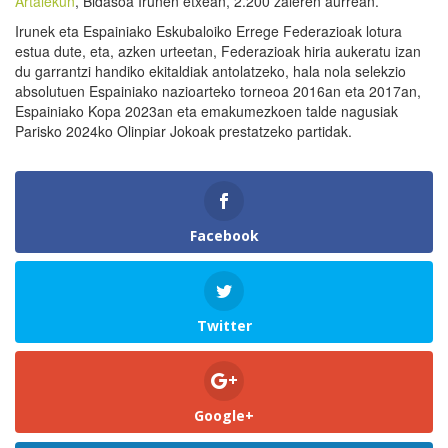
Artalekun
, Bidasoa Irunen etxean, 2.200 zaleren aurrean.
Irunek eta Espainiako Eskubaloiko Errege Federazioak lotura
estua dute, eta, azken urteetan, Federazioak hiria aukeratu izan
du garrantzi handiko ekitaldiak antolatzeko, hala nola selekzio
absolutuen Espainiako nazioarteko torneoa 2016an eta 2017an,
Espainiako Kopa 2023an eta emakumezkoen talde nagusiak
Parisko 2024ko Olinpiar Jokoak prestatzeko partidak.
Facebook
Twitter
Google+