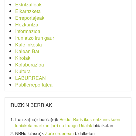
Ekintzaileak
Elkarrizketa
Erreportajeak
Hezkuntza
Informazioa
Irun atzo Irun gaur
Kale inkesta
Kalean Bai
Kirolak
Kolaborazioa
Kultura
LABURREAN
Publierreportajea
IRUZKIN BERRIAK
Irun-za(ha)r-berria
(e)k
Beldur Barik ikus-entzunezkoen
lehiaketa martxan jarri du Irungo Udalak
bidalketan
NBNoticias
(e)k
Zure ordenean
bidalketan