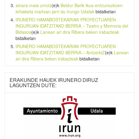
ainara maia urrotz
(e)k
Beldur Barik ikus-entzunezkoen
lehiaketa martxan jarri du Irungo Udalak
bidalketan
IRUNERO HAMABOSTEKARIAK PROYECTUAREN
INGURUAN IDATZITAKO BERRIA – Teatro y Memoria del
Bidasoa
(e)k
Lanean ari dira Ribera beken irabazleak
bidalketan
IRUNERO HAMABOSTEKARIAK PROYECTUAREN
INGURUAN IDATZITAKO BERRIA – AntzerkiZ
(e)k
Lanean
ari dira Ribera beken irabazleak
bidalketan
ERAKUNDE HAUEK IRUNERO DIRUZ
LAGUNTZEN DUTE: