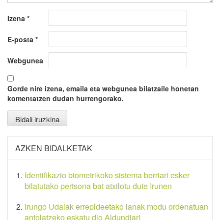
Izena
*
E-posta
*
Webgunea
Gorde nire izena, emaila eta webgunea bilatzaile honetan
komentatzen dudan hurrengorako.
AZKEN BIDALKETAK
Identifikazio biometrikoko sistema berriari esker
bilatutako pertsona bat atxilotu dute Irunen
Irungo Udalak errepideetako lanak modu ordenatuan
antolatzeko eskatu dio Aldundiari