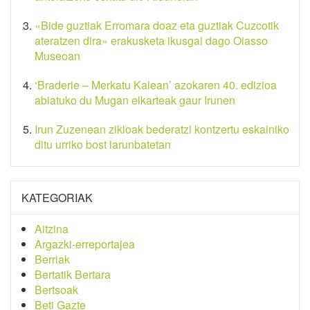
«Bide guztiak Erromara doaz eta guztiak Cuzcotik
ateratzen dira» erakusketa ikusgai dago Oiasso
Museoan
‘Braderie – Merkatu Kalean’ azokaren 40. edizioa
abiatuko du Mugan elkarteak gaur Irunen
Irun Zuzenean zikloak bederatzi kontzertu eskainiko
ditu urriko bost larunbatetan
KATEGORIAK
Aitzina
Argazki-erreportajea
Berriak
Bertatik Bertara
Bertsoak
Beti Gazte