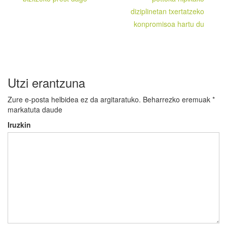
zehar
diziplinetan txertatzeko
nabigatu
konpromisoa hartu du
Utzi erantzuna
Zure e-posta helbidea ez da argitaratuko.
Beharrezko eremuak
*
markatuta daude
Iruzkin