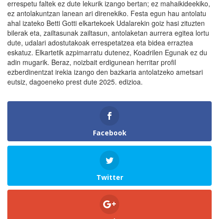
errespetu faltek ez dute lekurik izango bertan; ez mahaikideekiko,
ez antolakuntzan lanean ari direnekiko. Festa egun hau antolatu
ahal izateko Betti Gotti elkartekoek Udalarekin goiz hasi zituzten
bilerak eta, zailtasunak zailtasun, antolaketan aurrera egitea lortu
dute, udalari adostutakoak errespetatzea eta bidea erraztea
eskatuz. Elkartetik azpimarratu dutenez, Koadrilen Egunak ez du
adin mugarik. Beraz, noizbait erdigunean herritar profil
ezberdinentzat irekia izango den bazkaria antolatzeko ametsari
eutsiz, dagoeneko prest dute 2025. edizioa.
Facebook
Twitter