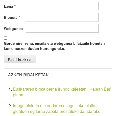
Izena
*
E-posta
*
Webgunea
Gorde nire izena, emaila eta webgunea bilatzaile honetan
komentatzen dudan hurrengorako.
AZKEN BIDALKETAK
Euskararen birika berria Irungo kaleetan: ‘Kalean Bai’
plana
Irungo historia eta ondarea ezagutzeko bisita
gidatuen egitarau zabala prestatuko da udarako