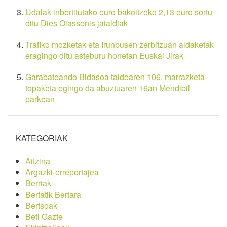
Udalak inbertitutako euro bakoitzeko 2,13 euro sortu
ditu Dies Oiassonis jaialdiak
Trafiko mozketak eta Irunbusen zerbitzuan aldaketak
eragingo ditu asteburu honetan Euskal Jirak
Garabateando Bidasoa taldearen 106. marrazketa-
topaketa egingo da abuztuaren 16an Mendibil
parkean
KATEGORIAK
Aitzina
Argazki-erreportajea
Berriak
Bertatik Bertara
Bertsoak
Beti Gazte