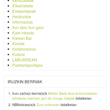
Ekintzaileak
Elkarrizketa
Erreportajeak
Hezkuntza
Informazioa
Irun atzo Irun gaur
Kale inkesta
Kalean Bai
Kirolak
Kolaborazioa
Kultura
LABURREAN
Publierreportajea
IRUZKIN BERRIAK
Irun-za(ha)r-berria
(e)k
Beldur Barik ikus-entzunezkoen
lehiaketa martxan jarri du Irungo Udalak
bidalketan
NBNoticias
(e)k
Zure ordenean
bidalketan