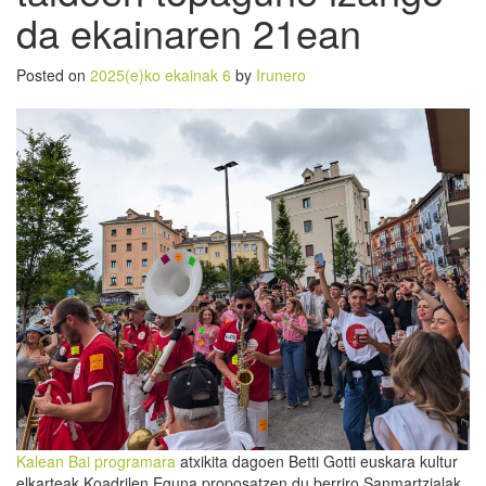
da ekainaren 21ean
Posted on
2025(e)ko ekainak 6
by
Irunero
Kalean Bai programara
atxikita dagoen Betti Gotti euskara kultur
elkarteak Koadrilen Eguna proposatzen du berriro Sanmartzialak