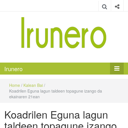
Irunero
Irungo euskarazko aldizkaria
Irunero
Home
/
Kalean Bai
/
Koadrilen Eguna lagun taldeen topagune izango da
ekainaren 21ean
Koadrilen Eguna lagun
taldeen topagune izango