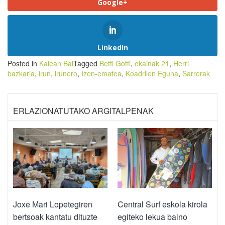
Google+
LinkedIn
Posted in
Kalean Bai
Tagged
Betti Gotti
,
ekainak 21
,
Herri
bazkaria
,
irun
,
irunero
,
Izen-ematea
,
Koadrilen Eguna
,
Sarrerak
ERLAZIONATUTAKO ARGITALPENAK
Joxe Mari Lopetegiren
Central Surf eskola kirola
bertsoak kantatu dituzte
egiteko lekua baino