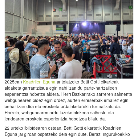
2025ean
Koadrilen Eguna
antolatzeko Betti Gotti elkarteak
aldaketa garrantzitsua egin nahi izan du parte-hartzaileen
esperientzia hobetze aldera. Herri Bazkarirako sarreren salmenta
webgunearen bidez egin ordez, aurten erreserbak emailez egin
behar izan dira eta erosketa ordainketarekin formalizatu da.
Horrela, webgunearen ordu luzeko blokeoa saihestu eta
jendearen erosketa esperientzia hobetzea bilatu da.
22 urteko ibilbidearen ostean, Betti Gotti elkartetik Koadrilen
Eguna jai giroan ospatzeko deia egin dute. Beraz, ingurukoekiko