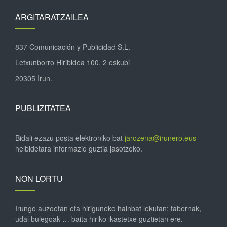
ARGITARATZAILEA
837 Comunicación y Publicidad S.L.
Letxunborro Hiribidea 100, 2 eskubi
20305 Irun.
PUBLIZITATEA
Bidali ezazu posta elektroniko bat
jarozena@irunero.eus
helbidetara informazio guztia jasotzeko.
NON LORTU
Irungo auzoetan eta hiriguneko hainbat lekutan; tabernak,
udal bulegoak … baita hiriko ikastetxe guztietan ere.