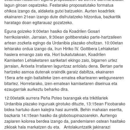
lagun giroan ospatzeko. Festarako proposatutako formatua
ohikoa izango da, aldaketa gutxi batzuekin. Aurten koadrilek
ekainaren 21ean izango dute disfrutatzeko hitzordua, bazkaritik
haratago doan egitarauaz gozatzeko.
Eguna goizeko 9:00etan hasiko da Koadrilen Gosari
herrikoiarekin. Jarraian, 9:30ean goitiberetako parte-hartzaileen
artean zozketa egingo da Urdanibia plazako oholtzan. 10:00etan
lehiarako ordua izango da, Irun Hiriko IV. Goitibera Lehiaketari
hasiera emango zaio eta. Hori bukatutakoan, Koadrilen
Kamiseten Lehiaketaren sariketari ekingo zaio, bigarren urtez
jarraian, Antxeta Irratiaren laguntzaz antolatu dena. Bertan parte
hartzeko asmoa dutenak oraindik garaiz dabiltza, ekainaren
15era arte egin baitaiteke izen-ematea elkartearen webgunearen
bitartez. Horretarako, izen-ematean kamisetaren diseinua eta
ezaugarriak aurkeztu beharko dira.
12:00etatik aurrera Peña Poteo txarangak eta trikitilariek
Urdanibia plazako inguruak girotuko dituzte, 13:15ean Ficobarako
bidea hartuko duen kalejira hasi aurretik. Behin mahaian eserita,
bazkaria 14:15ean hasiko da globotxupinazoarekin. Aurtengo
zapiaren kolorea berdea izango da, pandemiaren ostean hasitako
zikloak hala markatzen du eta. Antolakuntzatik jakinarazi