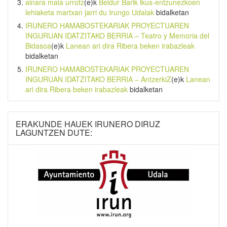
ainara maia urrotz
(e)k
Beldur Barik ikus-entzunezkoen
lehiaketa martxan jarri du Irungo Udalak
bidalketan
IRUNERO HAMABOSTEKARIAK PROYECTUAREN
INGURUAN IDATZITAKO BERRIA – Teatro y Memoria del
Bidasoa
(e)k
Lanean ari dira Ribera beken irabazleak
bidalketan
IRUNERO HAMABOSTEKARIAK PROYECTUAREN
INGURUAN IDATZITAKO BERRIA – AntzerkiZ
(e)k
Lanean
ari dira Ribera beken irabazleak
bidalketan
ERAKUNDE HAUEK IRUNERO DIRUZ
LAGUNTZEN DUTE: