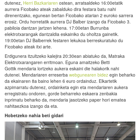
dutenez,
Herri Bazkariaren
ostean, arratsaldeko 16:00etatik
aurrera Ficobako ateak zabalduko dira festara batu nahi
direnentzako, egunean bertan Ficobako atarian 2 euroko sarrera
erosiz. Ordu horretatik aurrera DJ Balber izango da Ficobako 3.
pabiloia dantzan jartzen lehena. 17:00etan Burrunba
elektrotxarangak dantzaldia eskainiko du oholtza gainetik.
19:00etan DJ Balberrek festaren lekukoa berreskuratuko du
Ficobako ateak itxi arte.
Erdigunera itzultzeko kalejira 20:30ean abiatuko da, Matraka
Elektrotxarangaren erritmoan. Eguna amaitzeko Betti
Gottik mendaria lortzeko aukera eskaini die halakorik nahi
dutenei. Mendariaren erreserba
webgunearen bidez
egin beharko
da ekainaren 8a baino lehen 6 euro ordainduz. Elkartetik
azpimarratu dutenez, ordainketa egin eta mendariaren aukera
erregistratu ondoren, gorde beharreko eskaera zenbakia
inprimatu beharko da, mendaria jasotzeko paper hori ematea
nahitaezkoa izango da eta.
Hobetzeko nahia beti gidari