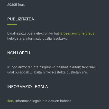
20305 Irun.
PUBLIZITATEA
Bidali ezazu posta elektroniko bat
jarozena@irunero.eus
helbidetara informazio guztia jasotzeko.
NON LORTU
Irungo auzoetan eta hiriguneko hainbat lekutan; tabernak,
udal bulegoak … baita hiriko ikastetxe guztietan ere.
INFORMAZIO LEGALA
Ikusi
informazio legala eta datuen babesa