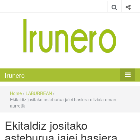
Irunero
Irungo euskarazko aldizkaria
Irunero
Home
/
LABURREAN
/
Ekitaldiz jositako asteburua jaiei hasiera ofiziala eman
aurretik
Ekitaldiz jositako
asteburua jaiei hasiera