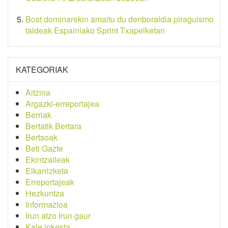
Bost dominarekin amaitu du denboraldia piraguismo
taldeak Espainiako Sprint Txapelketan
KATEGORIAK
Aitzina
Argazki-erreportajea
Berriak
Bertatik Bertara
Bertsoak
Beti Gazte
Ekintzaileak
Elkarrizketa
Erreportajeak
Hezkuntza
Informazioa
Irun atzo Irun gaur
Kale inkesta