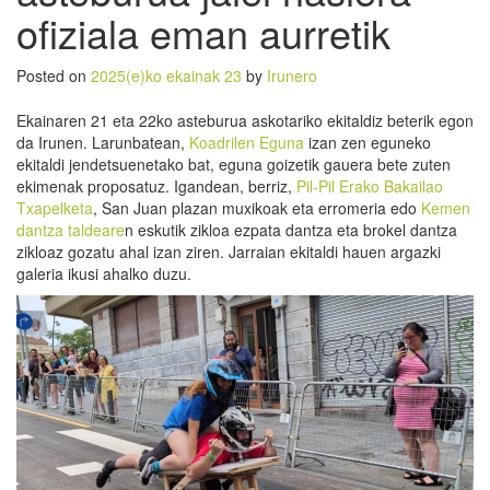
ofiziala eman aurretik
Posted on
2025(e)ko ekainak 23
by
Irunero
Ekainaren 21 eta 22ko asteburua askotariko ekitaldiz beterik egon
da Irunen. Larunbatean,
Koadrilen Eguna
izan zen eguneko
ekitaldi jendetsuenetako bat, eguna goizetik gauera bete zuten
ekimenak proposatuz. Igandean, berriz,
Pil-Pil Erako Bakailao
Txapelketa
, San Juan plazan muxikoak eta erromeria edo
Kemen
dantza taldeare
n eskutik zikloa ezpata dantza eta brokel dantza
zikloaz gozatu ahal izan ziren. Jarraian ekitaldi hauen argazki
galeria ikusi ahalko duzu.