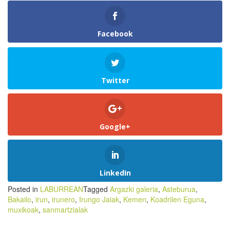
Facebook
Twitter
Google+
LinkedIn
Posted in
LABURREAN
Tagged
Argazki galeria
,
Asteburua
,
Bakailo
,
irun
,
irunero
,
Irungo Jaiak
,
Kemen
,
Koadrilen Eguna
,
muxikoak
,
sanmartzialak