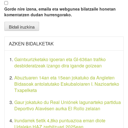
Gorde nire izena, emaila eta webgunea bilatzaile honetan
komentatzen dudan hurrengorako.
AZKEN BIDALKETAK
Gaintxurizketako igoeran eta GI-636an trafiko
desbideratzeak izango dira igande goizean
Abuztuaren 14an eta 15ean jokatuko da Angleten
Bidasoak antolatutako Eskubaloiaren I. Nazioarteko
Txapelketa
Gaur jokatuko du Real Uniónek lagunarteko partidua
Deportivo Alavésen aurka El Rollo zelaian
Irundarrek 5etik 4,8ko puntuazioa eman diote
Udaleko HAZ zerbitzuari 2025ean