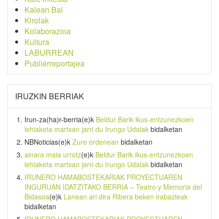
Kalean Bai
Kirolak
Kolaborazioa
Kultura
LABURREAN
Publierreportajea
IRUZKIN BERRIAK
Irun-za(ha)r-berria
(e)k
Beldur Barik ikus-entzunezkoen
lehiaketa martxan jarri du Irungo Udalak
bidalketan
NBNoticias
(e)k
Zure ordenean
bidalketan
ainara maia urrotz
(e)k
Beldur Barik ikus-entzunezkoen
lehiaketa martxan jarri du Irungo Udalak
bidalketan
IRUNERO HAMABOSTEKARIAK PROYECTUAREN
INGURUAN IDATZITAKO BERRIA – Teatro y Memoria del
Bidasoa
(e)k
Lanean ari dira Ribera beken irabazleak
bidalketan
IRUNERO HAMABOSTEKARIAK PROYECTUAREN