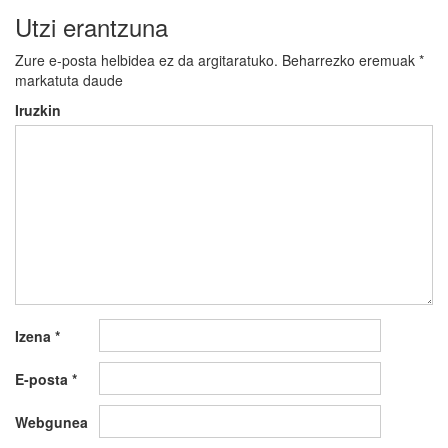
Utzi erantzuna
Zure e-posta helbidea ez da argitaratuko.
Beharrezko eremuak
*
markatuta daude
Iruzkin
Izena
*
E-posta
*
Webgunea