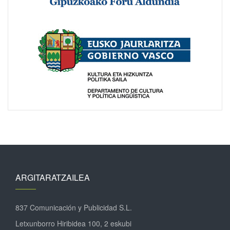
ARGITARATZAILEA
837 Comunicación y Publicidad S.L.
Letxunborro Hiribidea 100, 2 eskubi