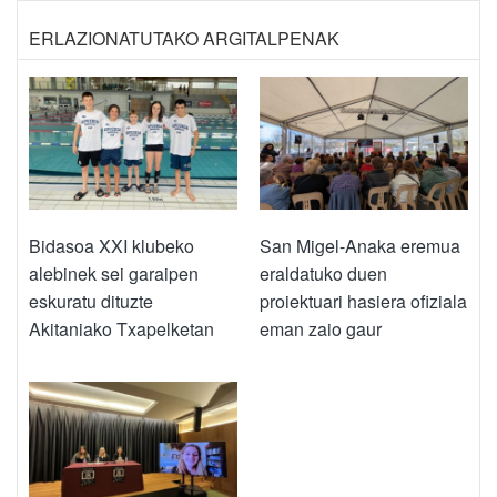
ERLAZIONATUTAKO ARGITALPENAK
Bidasoa XXI klubeko
San Migel-Anaka eremua
alebinek sei garaipen
eraldatuko duen
eskuratu dituzte
proiektuari hasiera ofiziala
Akitaniako Txapelketan
eman zaio gaur