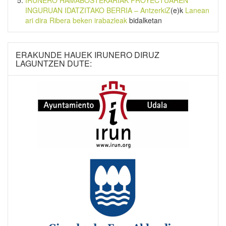
INGURUAN IDATZITAKO BERRIA – AntzerkiZ
(e)k
Lanean
ari dira Ribera beken irabazleak
bidalketan
ERAKUNDE HAUEK IRUNERO DIRUZ
LAGUNTZEN DUTE: