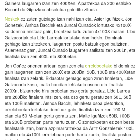
Gainera laugarren izan zen 400Xen. Aipatzekoa da 200 estiloko
Record de Gipuzkoa absolutua gainditu zituela.
Neskek
ez zuten gutxiago izan nahi izan eta, Asier Iguiñizek, Jon
Goñezek, Ainhoa Bacchik eta Juncal Cuñadok lortutako 4x100X-
ko domina mistoaz gain, brontzea lortu zuten 4x100X mailan, Libe
Galzacortak eta Lide Larreak lortutako dominekin. Dominak
gehiago izan zitezkeen, laugarren postu batzuk egon baitziren.
Asierrenaz gain, Juncal Cuñado laugarren sailkatu zen 200Ln, eta
finalista izan zen 400L eta 800Letan.
Jon Goñez onenen artean egon zen eta
erreleboetako
bi dominez
gain laugarren izan zen 200X eta 200Bn, 50B, 100B eta 400Xetan
finalista izan zelarik. Bidasotar gehiago egon ziren finaletan, Libe
Galzacorta kasu, maila handian lehiaketa osoan eta finalista
200Xn, bizkarreko hiru probetan oso gertu geratuz. Lide Larrea
ere 200Bko finalera iritsi zen, eta oso gertu geratu zen 50L, 50B
eta 100B mailetan. Ainhoa Bacchi, lehiaketa osoa pletorikoa,
erreleboetan lortutako dominez gain, finalista izan zen 100 M-
etan eta 50 M-etan gertu geratu zen. Maite Iguñizek 50B, 100B
eta 200B probetan parte hartu zuen. Gizonezkoetan ez zen beste
finalistarik izan, baina azpimarratzekoa da Aritz Gonzalezek 100L
mailan eta 4x100L erreleboan parte hartu zuela, finalista postua