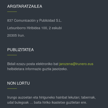
ARGITARATZAILEA
837 Comunicación y Publicidad S.L.
Letxunborro Hiribidea 100, 2 eskubi
20305 Irun.
PUBLIZITATEA
Bidali ezazu posta elektroniko bat
jarozena@irunero.eus
helbidetara informazio guztia jasotzeko.
NON LORTU
Irungo auzoetan eta hiriguneko hainbat lekutan; tabernak,
udal bulegoak … baita hiriko ikastetxe guztietan ere.