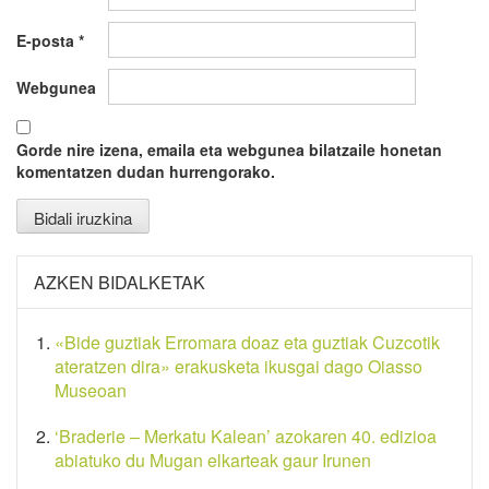
E-posta
*
Webgunea
Gorde nire izena, emaila eta webgunea bilatzaile honetan
komentatzen dudan hurrengorako.
AZKEN BIDALKETAK
«Bide guztiak Erromara doaz eta guztiak Cuzcotik
ateratzen dira» erakusketa ikusgai dago Oiasso
Museoan
‘Braderie – Merkatu Kalean’ azokaren 40. edizioa
abiatuko du Mugan elkarteak gaur Irunen