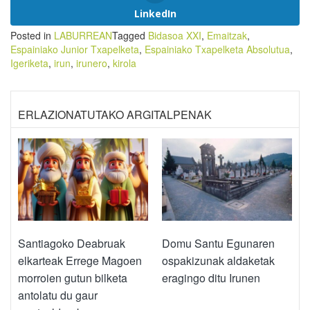
LinkedIn
Posted in
LABURREAN
Tagged
Bidasoa XXI
,
Emaitzak
,
Espainiako Junior Txapelketa
,
Espainiako Txapelketa Absolutua
,
Igeriketa
,
irun
,
irunero
,
kirola
ERLAZIONATUTAKO ARGITALPENAK
Santiagoko Deabruak
Domu Santu Egunaren
elkarteak Errege Magoen
ospakizunak aldaketak
morroien gutun bilketa
eragingo ditu Irunen
antolatu du gaur