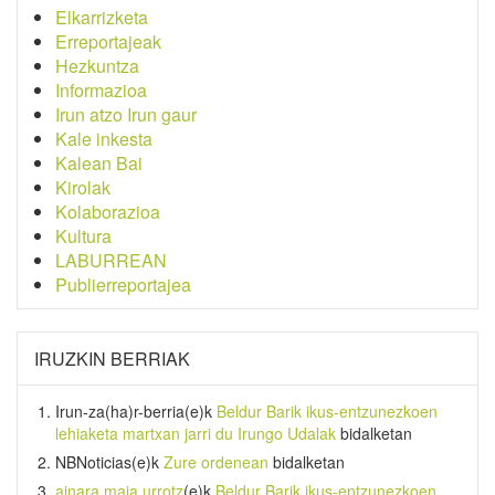
Elkarrizketa
Erreportajeak
Hezkuntza
Informazioa
Irun atzo Irun gaur
Kale inkesta
Kalean Bai
Kirolak
Kolaborazioa
Kultura
LABURREAN
Publierreportajea
IRUZKIN BERRIAK
Irun-za(ha)r-berria
(e)k
Beldur Barik ikus-entzunezkoen
lehiaketa martxan jarri du Irungo Udalak
bidalketan
NBNoticias
(e)k
Zure ordenean
bidalketan
ainara maia urrotz
(e)k
Beldur Barik ikus-entzunezkoen