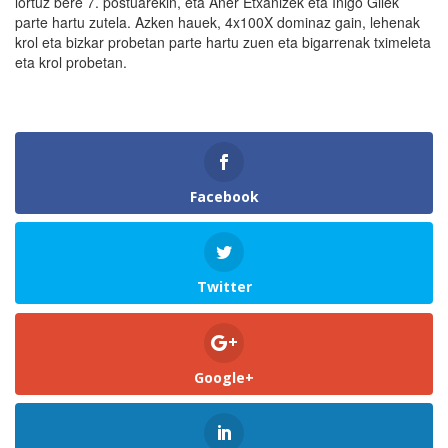
lortuz bere 7. postuarekin, eta Aner Etxanizek eta Iñigo Gilek
parte hartu zutela. Azken hauek, 4x100X dominaz gain, lehenak
krol eta bizkar probetan parte hartu zuen eta bigarrenak tximeleta
eta krol probetan.
Facebook
Twitter
Google+