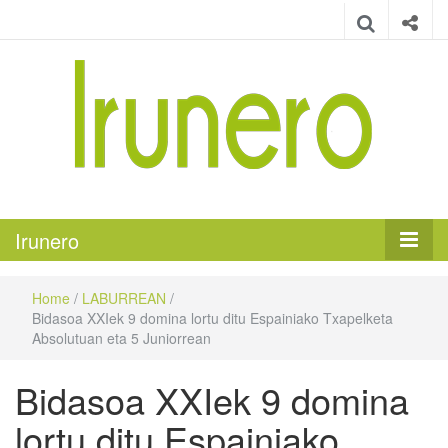
Irunero
Irungo euskarazko aldizkaria
Irunero
Home
/
LABURREAN
/
Bidasoa XXIek 9 domina lortu ditu Espainiako Txapelketa
Absolutuan eta 5 Juniorrean
Bidasoa XXIek 9 domina
lortu ditu Espainiako