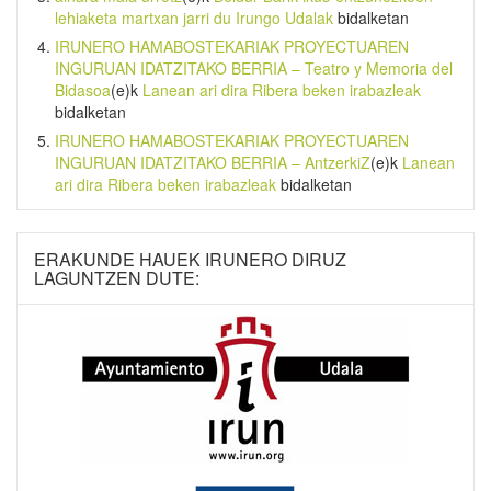
lehiaketa martxan jarri du Irungo Udalak
bidalketan
IRUNERO HAMABOSTEKARIAK PROYECTUAREN
INGURUAN IDATZITAKO BERRIA – Teatro y Memoria del
Bidasoa
(e)k
Lanean ari dira Ribera beken irabazleak
bidalketan
IRUNERO HAMABOSTEKARIAK PROYECTUAREN
INGURUAN IDATZITAKO BERRIA – AntzerkiZ
(e)k
Lanean
ari dira Ribera beken irabazleak
bidalketan
ERAKUNDE HAUEK IRUNERO DIRUZ
LAGUNTZEN DUTE: