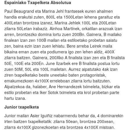
Espainiako Txapelketa Absolutua
Paul Beaugrand eta Marina Jehl frantsesek euren ahalmen
handia erakutsi zuten, 800L eta 1500Letan lehena garaituz eta
400Letan brontzea izanez, Marina Jehlek 100L eta 200Letan
zilarra 50Letan irabaziz. Ainhoa Martinek, orkatilan arazoak izan
arren, brontzezko domina lortu zuen 200Bn. Gainera, B mailako
finalean izan zen 100B mailan eta estiloetako probetan saiatu
zen, baina ezin izan zuen lehiatu. Bere arreba Leirek maila
bikaina eman zuen eta podiumera igo zen lehen aldiz, 400X
zilarra baitzen. Gainera, 200Xko A finalista izan zen eta B finalista
50E, 100E eta 200En. June Ilzarbek ere B finalista postua lortu
zuen 50M, 50L eta 100L mailetan. Aurrez aipatutako 4ak izan
ziren txapelketako beste uneetako baten protagonistak,
emakumezkoen 4x100X erreleboan zilarra lortu baitzuten.
Aipatzekoa da, halaber, Ane Hernandezek tximeleta, bizkar eta
estilo probetan eta Iker Sotok tximeleta eta krol probetan parte
hartu izana.
Junior txapelketa
Junior mailan Asier Iguiñiz nabarmendu behar da, 4 dominarekin
irten baitzen txapelketatik: zilarra 50ean, brontzea 200xean,
zilarra 4x100X gizonezkoetan eta brontzea 4x100X mistoan.