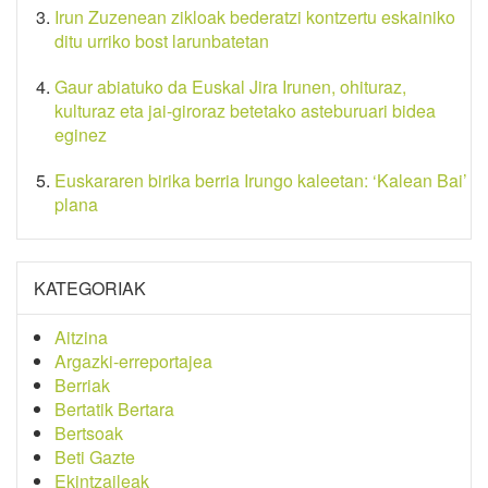
Irun Zuzenean zikloak bederatzi kontzertu eskainiko
ditu urriko bost larunbatetan
Gaur abiatuko da Euskal Jira Irunen, ohituraz,
kulturaz eta jai-giroraz betetako asteburuari bidea
eginez
Euskararen birika berria Irungo kaleetan: ‘Kalean Bai’
plana
KATEGORIAK
Aitzina
Argazki-erreportajea
Berriak
Bertatik Bertara
Bertsoak
Beti Gazte
Ekintzaileak