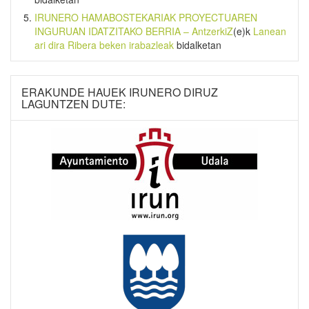
IRUNERO HAMABOSTEKARIAK PROYECTUAREN
INGURUAN IDATZITAKO BERRIA – AntzerkiZ
(e)k
Lanean
ari dira Ribera beken irabazleak
bidalketan
ERAKUNDE HAUEK IRUNERO DIRUZ
LAGUNTZEN DUTE: