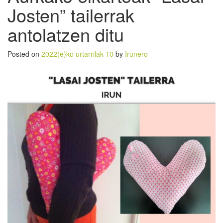
Josten” tailerrak
antolatzen ditu
Posted on
2022(e)ko urtarrilak 10
by
Irunero