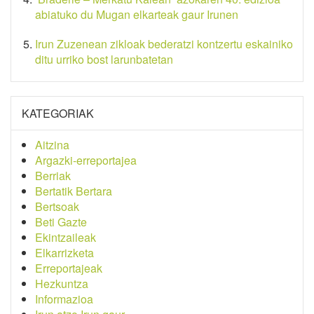
abiatuko du Mugan elkarteak gaur Irunen
Irun Zuzenean zikloak bederatzi kontzertu eskainiko
ditu urriko bost larunbatetan
KATEGORIAK
Aitzina
Argazki-erreportajea
Berriak
Bertatik Bertara
Bertsoak
Beti Gazte
Ekintzaileak
Elkarrizketa
Erreportajeak
Hezkuntza
Informazioa