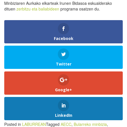
Minbiziaren Aurkako elkarteak Irunen Bidasoa eskualderako
dituen
zerbitzu eta baliabideen
programa osatzen du.
Facebook
Twitter
Google+
LinkedIn
Posted in
LABURREAN
Tagged
AECC
,
Bularreko minbizia
,