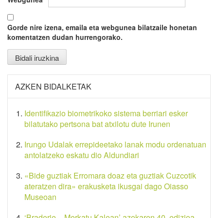
Gorde nire izena, emaila eta webgunea bilatzaile honetan
komentatzen dudan hurrengorako.
AZKEN BIDALKETAK
Identifikazio biometrikoko sistema berriari esker
bilatutako pertsona bat atxilotu dute Irunen
Irungo Udalak errepideetako lanak modu ordenatuan
antolatzeko eskatu dio Aldundiari
«Bide guztiak Erromara doaz eta guztiak Cuzcotik
ateratzen dira» erakusketa ikusgai dago Oiasso
Museoan
‘Braderie – Merkatu Kalean’ azokaren 40. edizioa