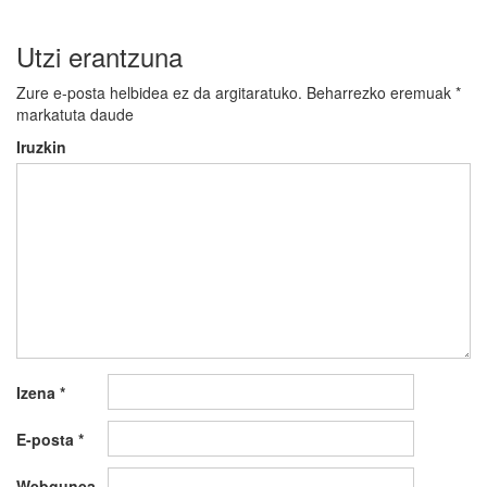
Utzi erantzuna
Zure e-posta helbidea ez da argitaratuko.
Beharrezko eremuak
*
markatuta daude
Iruzkin
Izena
*
E-posta
*
Webgunea