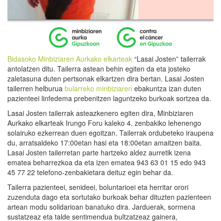
Bidasoko Minbiziaren Aurkako elkarteak
“Lasai Josten” tailerrak
antolatzen ditu. Tailerra astean behin egiten da eta josteko
zaletasuna duten pertsonak elkartzen dira bertan. Lasai Josten
tailerren helburua
bularreko minbiziaren
ebakuntza izan duten
pazienteei linfedema prebenitzen laguntzeko burkoak sortzea da.
Lasai Josten tailerrak asteazkenero egiten dira, Minbiziaren
Aurkako elkarteak Irungo Foru kaleko 4. zenbakiko lehenengo
solairuko ezkerrean duen egoitzan. Tailerrak ordubeteko iraupena
du, arratsaldeko 17:00etan hasi eta 18:00etan amaitzen baita.
Lasai Josten tailerretan parte hartzeko aldez aurretik izena
ematea beharrezkoa da eta izen ematea 943 63 01 15 edo 943
45 77 22 telefono-zenbakietara deituz egin behar da.
Tailerra pazienteei, senideei, boluntarioei eta herritar orori
zuzenduta dago eta sortutako burkoak behar dituzten pazienteen
artean modu solidarioan banatuko dira. Jarduerak, sormena
sustatzeaz eta talde sentimendua bultzatzeaz gainera,