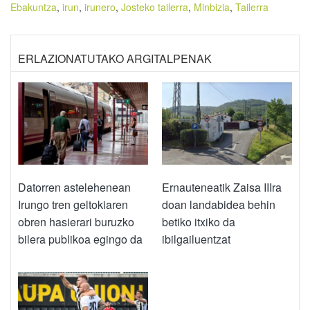
Ebakuntza
,
irun
,
irunero
,
Josteko tailerra
,
Minbizia
,
Tailerra
ERLAZIONATUTAKO ARGITALPENAK
Datorren astelehenean
Ernauteneatik Zaisa IIIra
Irungo tren geltokiaren
doan landabidea behin
obren hasierari buruzko
betiko itxiko da
bilera publikoa egingo da
ibilgailuentzat