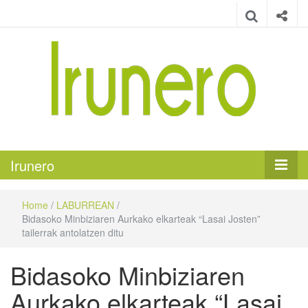
Irunero
Irungo euskarazko aldizkaria
Irunero
Home
/
LABURREAN
/
Bidasoko Minbiziaren Aurkako elkarteak “Lasai Josten”
tailerrak antolatzen ditu
Bidasoko Minbiziaren
Aurkako elkarteak “Lasai