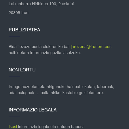
Letxunborro Hiribidea 100, 2 eskubi
20305 Irun.
PUBLIZITATEA
Bidali ezazu posta elektroniko bat
jarozena@irunero.eus
helbidetara informazio guztia jasotzeko.
NON LORTU
Irungo auzoetan eta hiriguneko hainbat lekutan; tabernak,
udal bulegoak … baita hiriko ikastetxe guztietan ere.
INFORMAZIO LEGALA
Ikusi
informazio legala eta datuen babesa