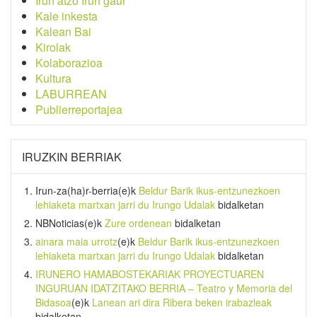
Irun atzo Irun gaur
Kale inkesta
Kalean Bai
Kirolak
Kolaborazioa
Kultura
LABURREAN
Publierreportajea
IRUZKIN BERRIAK
Irun-za(ha)r-berria
(e)k
Beldur Barik ikus-entzunezkoen
lehiaketa martxan jarri du Irungo Udalak
bidalketan
NBNoticias
(e)k
Zure ordenean
bidalketan
ainara maia urrotz
(e)k
Beldur Barik ikus-entzunezkoen
lehiaketa martxan jarri du Irungo Udalak
bidalketan
IRUNERO HAMABOSTEKARIAK PROYECTUAREN
INGURUAN IDATZITAKO BERRIA – Teatro y Memoria del
Bidasoa
(e)k
Lanean ari dira Ribera beken irabazleak
bidalketan