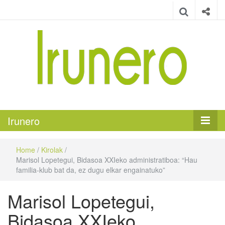
Irunero
Irungo euskarazko aldizkaria
Irunero
Home
/
Kirolak
/
Marisol Lopetegui, Bidasoa XXIeko administratiboa: “Hau
familia-klub bat da, ez dugu elkar engainatuko”
Marisol Lopetegui,
Bidasoa XXIeko