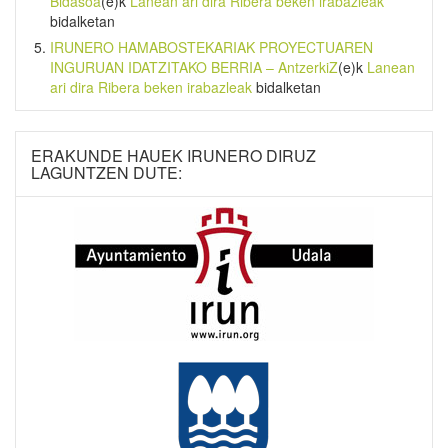
Bidasoa
(e)k
Lanean ari dira Ribera beken irabazleak
bidalketan
IRUNERO HAMABOSTEKARIAK PROYECTUAREN
INGURUAN IDATZITAKO BERRIA – AntzerkiZ
(e)k
Lanean
ari dira Ribera beken irabazleak
bidalketan
ERAKUNDE HAUEK IRUNERO DIRUZ
LAGUNTZEN DUTE: