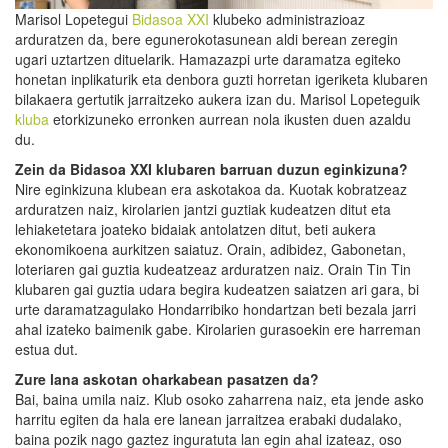
Marisol Lopetegui
Bidasoa XXI
klubeko administrazioaz
arduratzen da, bere egunerokotasunean aldi berean zeregin
ugari uztartzen dituelarik. Hamazazpi urte daramatza egiteko
honetan inplikaturik eta denbora guzti horretan igeriketa klubaren
bilakaera gertutik jarraitzeko aukera izan du. Marisol Lopeteguik
kluba
etorkizuneko erronken aurrean nola ikusten duen azaldu
du.
Zein da Bidasoa XXI klubaren barruan duzun eginkizuna?
Nire eginkizuna klubean era askotakoa da. Kuotak kobratzeaz
arduratzen naiz, kirolarien jantzi guztiak kudeatzen ditut eta
lehiaketetara joateko bidaiak antolatzen ditut, beti aukera
ekonomikoena aurkitzen saiatuz. Orain, adibidez, Gabonetan,
loteriaren gai guztia kudeatzeaz arduratzen naiz. Orain Tin Tin
klubaren gai guztia udara begira kudeatzen saiatzen ari gara, bi
urte daramatzagulako Hondarribiko hondartzan beti bezala jarri
ahal izateko baimenik gabe. Kirolarien gurasoekin ere harreman
estua dut.
Zure lana askotan oharkabean pasatzen da?
Bai, baina umila naiz. Klub osoko zaharrena naiz, eta jende asko
harritu egiten da hala ere lanean jarraitzea erabaki dudalako,
baina pozik nago gaztez inguratuta lan egin ahal izateaz, oso