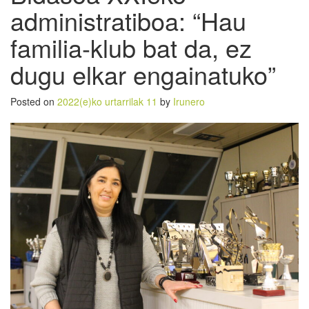
administratiboa: “Hau
familia-klub bat da, ez
dugu elkar engainatuko”
Posted on
2022(e)ko urtarrilak 11
by
Irunero