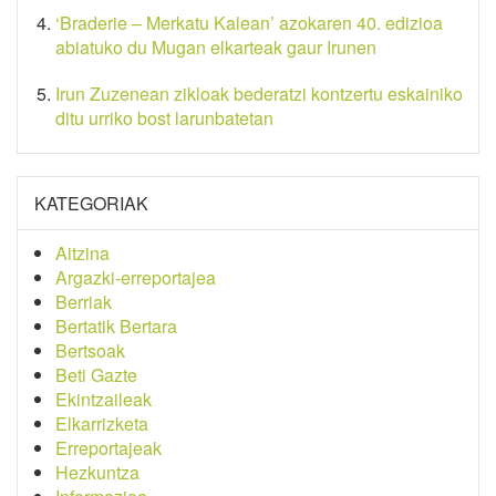
‘Braderie – Merkatu Kalean’ azokaren 40. edizioa
abiatuko du Mugan elkarteak gaur Irunen
Irun Zuzenean zikloak bederatzi kontzertu eskainiko
ditu urriko bost larunbatetan
KATEGORIAK
Aitzina
Argazki-erreportajea
Berriak
Bertatik Bertara
Bertsoak
Beti Gazte
Ekintzaileak
Elkarrizketa
Erreportajeak
Hezkuntza