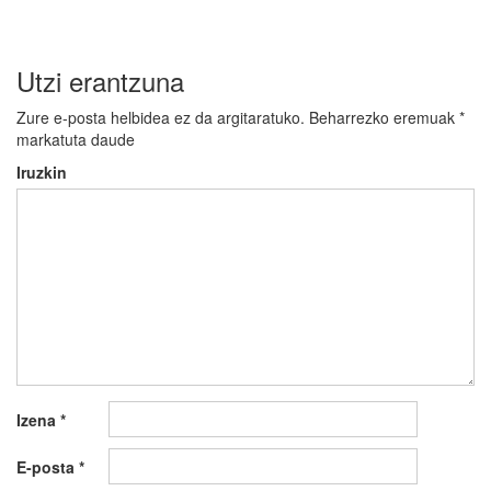
Utzi erantzuna
Zure e-posta helbidea ez da argitaratuko.
Beharrezko eremuak
*
markatuta daude
Iruzkin
Izena
*
E-posta
*