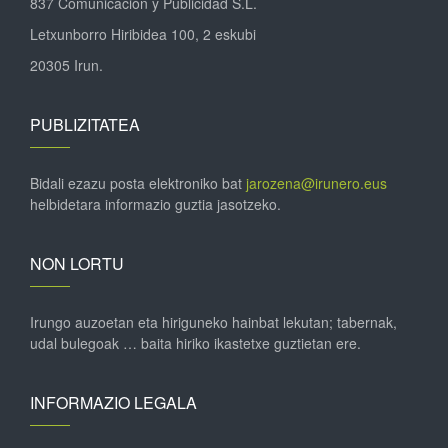
837 Comunicación y Publicidad S.L.
Letxunborro Hiribidea 100, 2 eskubi
20305 Irun.
PUBLIZITATEA
Bidali ezazu posta elektroniko bat
jarozena@irunero.eus
helbidetara informazio guztia jasotzeko.
NON LORTU
Irungo auzoetan eta hiriguneko hainbat lekutan; tabernak,
udal bulegoak … baita hiriko ikastetxe guztietan ere.
INFORMAZIO LEGALA