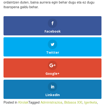
ordaintzen duten, baina aurrera egin behar dugu eta ez dugu
itxaropena galdu behar.
Facebook
Twitter
Google+
LinkedIn
Posted in
Kirolak
Tagged
Administrazioa
,
Bidasoa XXI
,
Igeriketa
,