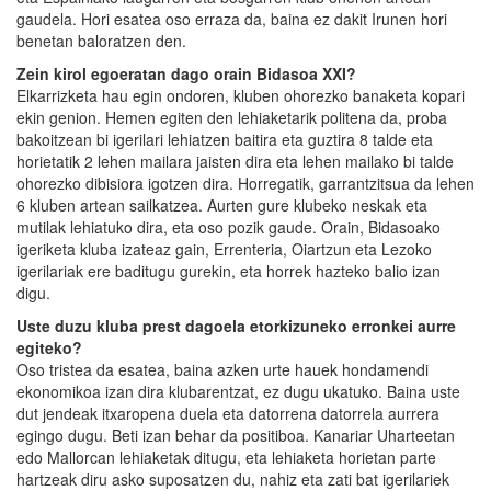
gaudela. Hori esatea oso erraza da, baina ez dakit Irunen hori
benetan baloratzen den.
Zein kirol egoeratan dago orain Bidasoa XXI?
Elkarrizketa hau egin ondoren, kluben ohorezko banaketa kopari
ekin genion. Hemen egiten den lehiaketarik politena da, proba
bakoitzean bi igerilari lehiatzen baitira eta guztira 8 talde eta
horietatik 2 lehen mailara jaisten dira eta lehen mailako bi talde
ohorezko dibisiora igotzen dira. Horregatik, garrantzitsua da lehen
6 kluben artean sailkatzea. Aurten gure klubeko neskak eta
mutilak lehiatuko dira, eta oso pozik gaude. Orain, Bidasoako
igeriketa kluba izateaz gain, Errenteria, Oiartzun eta Lezoko
igerilariak ere baditugu gurekin, eta horrek hazteko balio izan
digu.
Uste duzu kluba prest dagoela etorkizuneko erronkei aurre
egiteko?
Oso tristea da esatea, baina azken urte hauek hondamendi
ekonomikoa izan dira klubarentzat, ez dugu ukatuko. Baina uste
dut jendeak itxaropena duela eta datorrena datorrela aurrera
egingo dugu. Beti izan behar da positiboa. Kanariar Uharteetan
edo Mallorcan lehiaketak ditugu, eta lehiaketa horietan parte
hartzeak diru asko suposatzen du, nahiz eta zati bat igerilariek