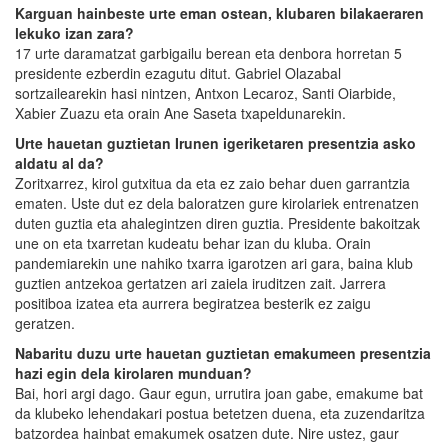
Karguan hainbeste urte eman ostean, klubaren bilakaeraren
lekuko izan zara?
17 urte daramatzat garbigailu berean eta denbora horretan 5
presidente ezberdin ezagutu ditut. Gabriel Olazabal
sortzailearekin hasi nintzen, Antxon Lecaroz, Santi Oiarbide,
Xabier Zuazu eta orain Ane Saseta txapeldunarekin.
Urte hauetan guztietan Irunen igeriketaren presentzia asko
aldatu al da?
Zoritxarrez, kirol gutxitua da eta ez zaio behar duen garrantzia
ematen. Uste dut ez dela baloratzen gure kirolariek entrenatzen
duten guztia eta ahalegintzen diren guztia. Presidente bakoitzak
une on eta txarretan kudeatu behar izan du kluba. Orain
pandemiarekin une nahiko txarra igarotzen ari gara, baina klub
guztien antzekoa gertatzen ari zaiela iruditzen zait. Jarrera
positiboa izatea eta aurrera begiratzea besterik ez zaigu
geratzen.
Nabaritu duzu urte hauetan guztietan emakumeen presentzia
hazi egin dela kirolaren munduan?
Bai, hori argi dago. Gaur egun, urrutira joan gabe, emakume bat
da klubeko lehendakari postua betetzen duena, eta zuzendaritza
batzordea hainbat emakumek osatzen dute. Nire ustez, gaur