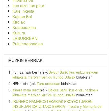
Informazioa
Irun atzo Irun gaur
Kale inkesta
Kalean Bai
Kirolak
Kolaborazioa
Kultura
LABURREAN
Publierreportajea
IRUZKIN BERRIAK
Irun-za(ha)r-berria
(e)k
Beldur Barik ikus-entzunezkoen
lehiaketa martxan jarri du Irungo Udalak
bidalketan
NBNoticias
(e)k
Zure ordenean
bidalketan
ainara maia urrotz
(e)k
Beldur Barik ikus-entzunezkoen
lehiaketa martxan jarri du Irungo Udalak
bidalketan
IRUNERO HAMABOSTEKARIAK PROYECTUAREN
INGURUAN IDATZITAKO BERRIA – Teatro y Memoria del