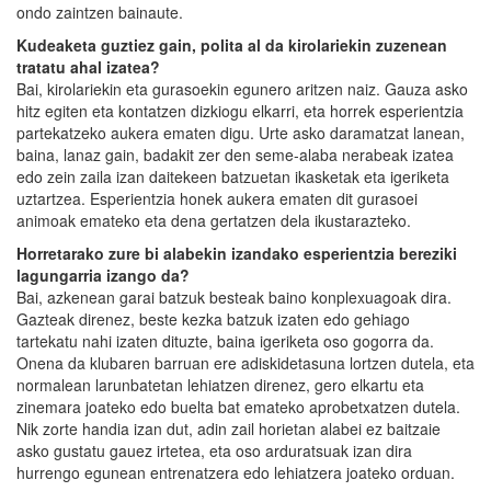
ondo zaintzen bainaute.
Kudeaketa guztiez gain, polita al da kirolariekin zuzenean
tratatu ahal izatea?
Bai, kirolariekin eta gurasoekin egunero aritzen naiz. Gauza asko
hitz egiten eta kontatzen dizkiogu elkarri, eta horrek esperientzia
partekatzeko aukera ematen digu. Urte asko daramatzat lanean,
baina, lanaz gain, badakit zer den seme-alaba nerabeak izatea
edo zein zaila izan daitekeen batzuetan ikasketak eta igeriketa
uztartzea. Esperientzia honek aukera ematen dit gurasoei
animoak emateko eta dena gertatzen dela ikustarazteko.
Horretarako zure bi alabekin izandako esperientzia bereziki
lagungarria izango da?
Bai, azkenean garai batzuk besteak baino konplexuagoak dira.
Gazteak direnez, beste kezka batzuk izaten edo gehiago
tartekatu nahi izaten dituzte, baina igeriketa oso gogorra da.
Onena da klubaren barruan ere adiskidetasuna lortzen dutela, eta
normalean larunbatetan lehiatzen direnez, gero elkartu eta
zinemara joateko edo buelta bat emateko aprobetxatzen dutela.
Nik zorte handia izan dut, adin zail horietan alabei ez baitzaie
asko gustatu gauez irtetea, eta oso arduratsuak izan dira
hurrengo egunean entrenatzera edo lehiatzera joateko orduan.