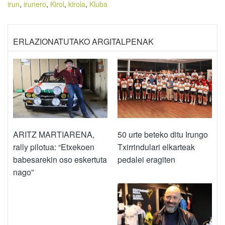
irun
,
irunero
,
Kirol
,
kirola
,
Kluba
ERLAZIONATUTAKO ARGITALPENAK
ARITZ MARTIARENA,
50 urte beteko ditu Irungo
rally pilotua: “Etxekoen
Txirrindulari elkarteak
babesarekin oso eskertuta
pedalei eragiten
nago”