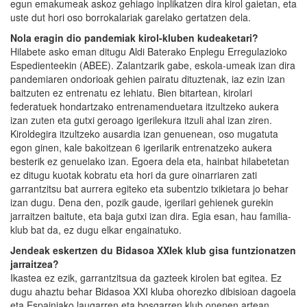
egun emakumeak askoz gehiago inplikatzen dira kirol gaietan, eta
uste dut hori oso borrokalariak garelako gertatzen dela.
Nola eragin dio pandemiak kirol-kluben kudeaketari?
Hilabete asko eman ditugu Aldi Baterako Enplegu Erregulazioko
Espedienteekin (ABEE). Zalantzarik gabe, eskola-umeak izan dira
pandemiaren ondorioak gehien pairatu dituztenak, iaz ezin izan
baitzuten ez entrenatu ez lehiatu. Bien bitartean, kirolari
federatuek hondartzako entrenamenduetara itzultzeko aukera
izan zuten eta gutxi geroago igerilekura itzuli ahal izan ziren.
Kiroldegira itzultzeko ausardia izan genuenean, oso mugatuta
egon ginen, kale bakoitzean 6 igerilarik entrenatzeko aukera
besterik ez genuelako izan. Egoera dela eta, hainbat hilabetetan
ez ditugu kuotak kobratu eta hori da gure oinarriaren zati
garrantzitsu bat aurrera egiteko eta subentzio txikietara jo behar
izan dugu. Dena den, pozik gaude, igerilari gehienek gurekin
jarraitzen baitute, eta baja gutxi izan dira. Egia esan, hau familia-
klub bat da, ez dugu elkar engainatuko.
Jendeak eskertzen du Bidasoa XXIek klub gisa funtzionatzen
jarraitzea?
Ikastea ez ezik, garrantzitsua da gazteek kirolen bat egitea. Ez
dugu ahaztu behar Bidasoa XXI kluba ohorezko dibisioan dagoela
eta Espainiako laugarren eta bosgarren klub onenen artean