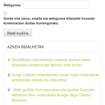
Webgunea
Gorde nire izena, emaila eta webgunea bilatzaile honetan
komentatzen dudan hurrengorako.
AZKEN BIDALKETAK
Identifikazio biometrikoko sistema berriari esker
bilatutako pertsona bat atxilotu dute Irunen
Irungo Udalak errepideetako lanak modu ordenatuan
antolatzeko eskatu dio Aldundiari
«Bide guztiak Erromara doaz eta guztiak Cuzcotik
ateratzen dira» erakusketa ikusgai dago Oiasso
Museoan