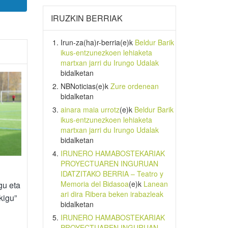
IRUZKIN BERRIAK
Irun-za(ha)r-berria
(e)k
Beldur Barik
ikus-entzunezkoen lehiaketa
martxan jarri du Irungo Udalak
bidalketan
NBNoticias
(e)k
Zure ordenean
bidalketan
ainara maia urrotz
(e)k
Beldur Barik
ikus-entzunezkoen lehiaketa
martxan jarri du Irungo Udalak
bidalketan
IRUNERO HAMABOSTEKARIAK
PROYECTUAREN INGURUAN
IDATZITAKO BERRIA – Teatro y
Memoria del Bidasoa
(e)k
Lanean
gu eta
ari dira Ribera beken irabazleak
kigu”
bidalketan
IRUNERO HAMABOSTEKARIAK
PROYECTUAREN INGURUAN