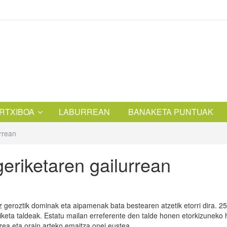
RTXIBOA
LABURREAN
BANAKETA PUNTUAK
urrean
geriketaren gailurrean
z geroztik dominak eta aipamenak bata bestearen atzetik etorri dira. 2
eriketa taldeak. Estatu mailan erreferente den talde honen etorkizuneko 
ea eta orain arteko emaitza onei eustea.