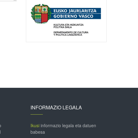
INFORMAZIO LEGALA
o
Ikusi
informazio legala eta datuen
l
babesa