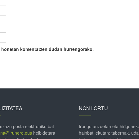
ile honetan komentatzen dudan hurrengorako.
IZITATEA
NON LORTU
 ezazu posta elektroniko bat
Irungo auzoetan eta hirigunek
ena@irunero.eus
helbidetara
hainbat lekutan; tabernak, uda