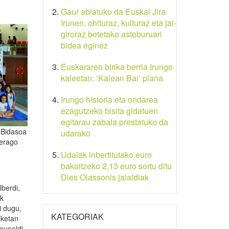
Gaur abiatuko da Euskal Jira
Irunen, ohituraz, kulturaz eta jai-
giroraz betetako asteburuari
bidea eginez
Euskararen birika berria Irungo
kaleetan: ‘Kalean Bai’ plana
Irungo historia eta ondarea
ezagutzeko bisita gidatuen
egitarau zabala prestatuko da
a Bidasoa
udarako
rerago
Udalak inbertitutako euro
bakoitzeko 2,13 euro sortu ditu
Dies Oiassonis jaialdiak
lberdi,
ek
i dugu,
KATEGORIAK
lketan
aunaldi