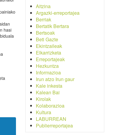
Aitzina
painiako
Argazki-erreportajea
Berriak
zaidan
Bertatik Bertara
n hasi
Bertsoak
ibiduala
Beti Gazte
-
Ekintzaileak
Elkarrizketa
na
Erreportajeak
Hezkuntza
Informazioa
eta
Irun atzo Irun gaur
Kale inkesta
Kalean Bai
Kirolak
Kolaborazioa
Kultura
LABURREAN
Publierreportajea