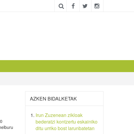
AZKEN BIDALKETAK
Irun Zuzenean zikloak
50
bederatzi kontzertu eskainiko
helburu
ditu urriko bost larunbatetan