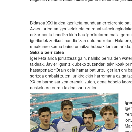
Bidasoa XXI taldea igeriketa munduan erreferente bat
Azken urteetan igerilariek eta entrenatzaileek egindako
eskarmentu handiko klub hau igeriketaren maila go
igerilariek zerikusi handia izan dute horretan. Hala er
emakumezkoena baino emaitza hobeak lortzen ari da.
Sekzio berrizalea
Igeriketa arloa jorratzeaz gain, nahiko berria den wat
taldeak. Javier Iguiñiz klubeko zuzendari teknikoak pr
hastapenak: “Orain dela hamar bat urte, igerilari ohi b
sortzea erabaki zuten, ur kirolekin harremana ez galt
XXIen barne sartzea erabaki zuten, dena hobeto koordin
neskek ere euren taldea sortu zuten.
Ige
Iger
Yer
lor
Mar
pod