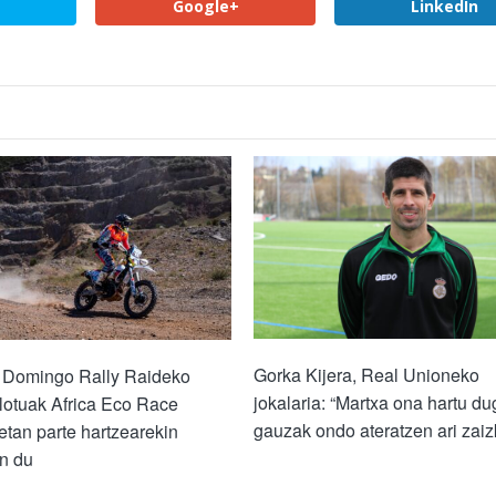
Google+
LinkedIn
Gorka Kijera, Real Unioneko
o Domingo Rally Raideko
jokalaria: “Martxa ona hartu du
lotuak Africa Eco Race
gauzak ondo ateratzen ari zaiz
etan parte hartzearekin
n du