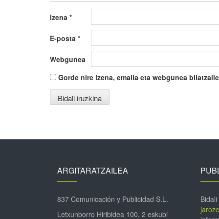
Izena
*
E-posta
*
Webgunea
Gorde nire izena, emaila eta webgunea bilatza
ARGITARATZAILEA
PUBL
837 Comunicación y Publicidad S.L.
Bidali
jaroz
Letxunborro Hiribidea 100, 2 eskubi