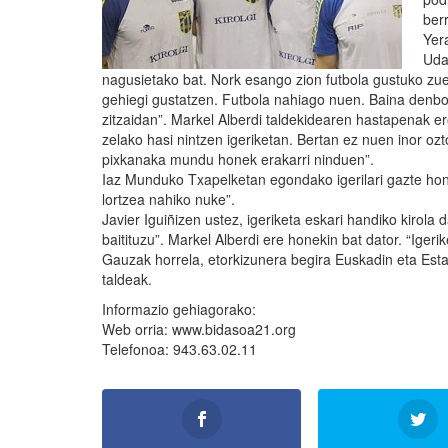
berr
Yer
Uda
nagusietako bat. Nork esango zion futbola gustuko zuen 
gehiegi gustatzen. Futbola nahiago nuen. Baina denbora
zitzaidan”. Markel Alberdi taldekidearen hastapenak ere 
zelako hasi nintzen igeriketan. Bertan ez nuen inor ozt
pixkanaka mundu honek erakarri ninduen”.
Iaz Munduko Txapelketan egondako igerilari gazte hon
lortzea nahiko nuke”.
Javier Iguiñizen ustez, igeriketa eskari handiko kirola
baitituzu”. Markel Alberdi ere honekin bat dator. “Igerik
Gauzak horrela, etorkizunera begira Euskadin eta Estat
taldeak.
Informazio gehiagorako:
Web orria: www.bidasoa21.org
Telefonoa: 943.63.02.11