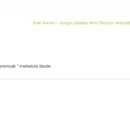
Iñaki Iturrioz – Irungo Udaleko Kirol Ekintzen ardura
 eremuak
*
markatuta daude