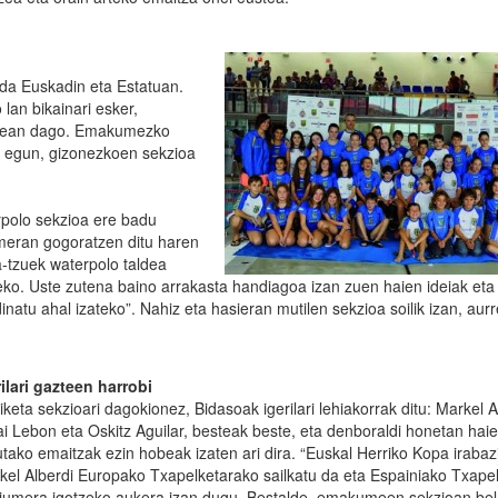
 da Euskadin eta Estatuan.
 lan bikainari esker,
renean dago. Emakumezko
e, egun, gizonezkoen sekzioa
erpolo sekzioa ere badu
imeran gogoratzen ditu haren
a-tzuek waterpolo taldea
zeko. Uste zutena baino arrakasta handiagoa izan zuen haien ideiak et
atu ahal izateko”. Nahiz eta hasieran mutilen sekzioa soilik izan, aur
rilari gazteen harrobi
iketa sekzioari dagokionez, Bidasoak igerilari lehiakorrak ditu: Markel A
ai Lebon eta Oskitz Aguilar, besteak beste, eta denboraldi honetan hai
tutako emaitzak ezin hobeak izaten ari dira. “Euskal Herriko Kopa irabaz
kel Alberdi Europako Txapelketarako sailkatu da eta Espainiako Txape
iumera igotzeko aukera izan dugu. Bestalde, emakumeen sekzioan bel