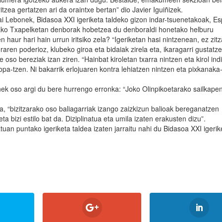
itzea gertatzen ari da oraintxe bertan” dio Javier Iguiñizek.
ai Lebonek, Bidasoa XXI igeriketa taldeko gizon indar-tsuenetakoak, Es
ko Txapelketan denborak hobetzea du denboraldi honetako helburu
haur hari hain urrun iritsiko zela? “Igeriketan hasi nintzenean, ez zit
ren poderioz, klubeko giroa eta bidaiak zirela eta, ikaragarri gustatze
oso bereziak izan ziren. “Hainbat kiroletan txarra nintzen eta kirol ind
opa-tzen. Ni bakarrik erlojuaren kontra lehiatzen nintzen eta pixkanaka
ek oso argi du bere hurrengo erronka: “Joko Olinpikoetarako sailkape
 da, “bizitzarako oso baliagarriak izango zaizkizun balioak bereganatzen
eta bizi estilo bat da. Diziplinatua eta umila izaten erakusten dizu”.
uan puntako igeriketa taldea izaten jarraitu nahi du Bidasoa XXI igerik