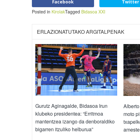
Facebook
Twitter
Posted in
Kirolak
Tagged
Bidasoa XXI
ERLAZIONATUTAKO ARGITALPENAK
Gurutz Aginagalde, Bidasoa Irun
Albert
klubeko presidentea: “Erritmoa
moto pi
mantentzea izango da denboraldiko
txapelk
bigarren itzuliko helburua”
ameste