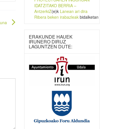
IDATZITAKO BERRIA –
AntzerkiZ
(e)k
Lanean ari dira
Ribera beken irabazleak
bidalketan
duna
ERAKUNDE HAUEK
IRUNERO DIRUZ
LAGUNTZEN DUTE: