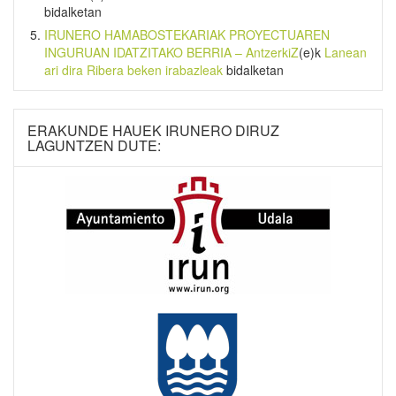
bidalketan
IRUNERO HAMABOSTEKARIAK PROYECTUAREN
INGURUAN IDATZITAKO BERRIA – AntzerkiZ
(e)k
Lanean
ari dira Ribera beken irabazleak
bidalketan
ERAKUNDE HAUEK IRUNERO DIRUZ
LAGUNTZEN DUTE: