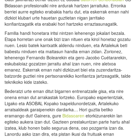
Bidasoan profesionalki nire ardurak hartzen jarraituko. Erronka
berriei aurre egiteko erabakia hartu dut, eta eskerrak eman nahi
dizkiot klubari urte hauetan guztietan nigan jarritako
konfiantzagatik eta erabaki hori hartzeko erraztasunagatik.
Familia handi honetara iritsi nintzen lehenengo jokalari bezala.
Etapa horretan une onak bizi izan nituen eta kirol honetaz gozatu
nuen. Lesio batek kantxatik aldendu ninduen, eta Artalekuk beti
babestu ninduen eta maitasun handia eman zidan. Zorionez,
lehenengo Fernando Bolearekin eta gero Jacobo Cuétararekin,
eskubaloiaz gozatzen jarraitu ahal izan nuen, nire aletxoa
emanez. Eskerrak eman nahi dizkizuet biei eta zuzendaritza-
batzorde guztiei nire pertsonarekiko konfiantza jartzeagatik, talde
teknikoko kide izateko.
Bederatzi urte eman ditut bigarren entrenatzaile gisa, eta nire
onena eman dut arrakastak lortzeko. Europako esperientziak,
Ligako eta ASOBAL Kopako txapeldunordetzak, Artalekuko
arratsaldeak garaipenekin dardarka… Hori guztia betiko
eramango dut! Gainera, gure
Bidasoaren
etorkizunarekin lan
egiteko aukera izan dut. Gazteen prestakuntzan parte hartu ahal
izatea, klub honen balio segurua dena, oso pozgarria izan da.
Lanordu asko izan dira, eta pistan ikusi da fruituak eman