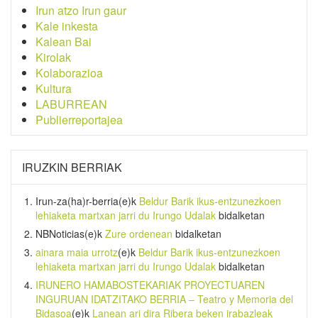
Irun atzo Irun gaur
Kale inkesta
Kalean Bai
Kirolak
Kolaborazioa
Kultura
LABURREAN
Publierreportajea
IRUZKIN BERRIAK
Irun-za(ha)r-berria
(e)k
Beldur Barik ikus-entzunezkoen
lehiaketa martxan jarri du Irungo Udalak
bidalketan
NBNoticias
(e)k
Zure ordenean
bidalketan
ainara maia urrotz
(e)k
Beldur Barik ikus-entzunezkoen
lehiaketa martxan jarri du Irungo Udalak
bidalketan
IRUNERO HAMABOSTEKARIAK PROYECTUAREN
INGURUAN IDATZITAKO BERRIA – Teatro y Memoria del
Bidasoa
(e)k
Lanean ari dira Ribera beken irabazleak