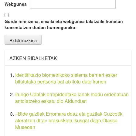
Webgunea
Gorde nire izena, emaila eta webgunea bilatzaile honetan
komentatzen dudan hurrengorako.
AZKEN BIDALKETAK
Identifikazio biometrikoko sistema berriari esker
bilatutako pertsona bat atxilotu dute Irunen
Irungo Udalak errepideetako lanak modu ordenatuan
antolatzeko eskatu dio Aldundiari
«Bide guztiak Erromara doaz eta guztiak Cuzcotik
ateratzen dira» erakusketa ikusgai dago Oiasso
Museoan