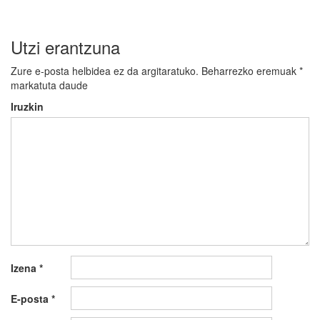
Utzi erantzuna
Zure e-posta helbidea ez da argitaratuko.
Beharrezko eremuak
*
markatuta daude
Iruzkin
Izena
*
E-posta
*