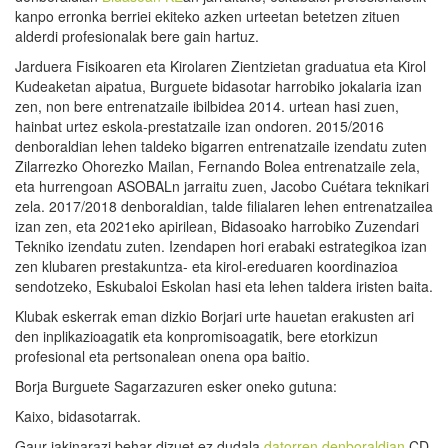
kanpo erronka berriei ekiteko azken urteetan betetzen zituen
alderdi profesionalak bere gain hartuz.
Jarduera Fisikoaren eta Kirolaren Zientzietan graduatua eta Kirol
Kudeaketan aipatua, Burguete bidasotar harrobiko jokalaria izan
zen, non bere entrenatzaile ibilbidea 2014. urtean hasi zuen,
hainbat urtez eskola-prestatzaile izan ondoren. 2015/2016
denboraldian lehen taldeko bigarren entrenatzaile izendatu zuten
Zilarrezko Ohorezko Mailan, Fernando Bolea entrenatzaile zela,
eta hurrengoan ASOBALn jarraitu zuen, Jacobo Cuétara teknikari
zela. 2017/2018 denboraldian, talde filialaren lehen entrenatzailea
izan zen, eta 2021eko apirilean, Bidasoako harrobiko Zuzendari
Tekniko izendatu zuten. Izendapen hori erabaki estrategikoa izan
zen klubaren prestakuntza- eta kirol-ereduaren koordinazioa
sendotzeko, Eskubaloi Eskolan hasi eta lehen taldera iristen baita.
Klubak eskerrak eman dizkio Borjari urte hauetan erakusten ari
den inplikazioagatik eta konpromisoagatik, bere etorkizun
profesional eta pertsonalean onena opa baitio.
Borja Burguete Sagarzazuren esker oneko gutuna:
Kaixo, bidasotarrak.
Gaur jakinarazi behar dizuet ez dudala
datorren denboraldian
CD