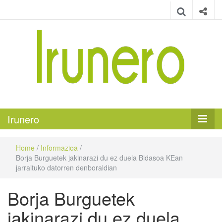
Irunero
Irungo euskarazko aldizkaria
Irunero
Home
/
Informazioa
/
Borja Burguetek jakinarazi du ez duela Bidasoa KEan
jarraituko datorren denboraldian
Borja Burguetek
jakinarazi du ez duela