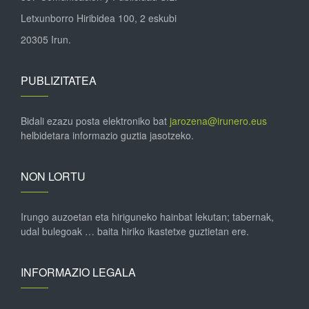
Letxunborro Hiribidea 100, 2 eskubi
20305 Irun.
PUBLIZITATEA
Bidali ezazu posta elektroniko bat
jarozena@irunero.eus
helbidetara informazio guztia jasotzeko.
NON LORTU
Irungo auzoetan eta hiriguneko hainbat lekutan; tabernak,
udal bulegoak … baita hiriko ikastetxe guztietan ere.
INFORMAZIO LEGALA