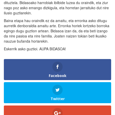
dituztela. Bidasoako harrobiak ibilbide luzea du oraindik, eta ziur
nago poz asko emango dizkigula, eta horretan jarraituko dut nire
ilusio guztiarekin.
Baina etapa hau oraindik ez da amaitu, eta erronka asko ditugu
aurretik denboraldia amaitu arte. Erronka horiek lortzeko borroka
egingo dugu guztion artean. Bidasoa izan da, da eta beti izango
da nire pasioa eta nire familia. Joaten naizen tokian beti ikusiko
nauzue bufanda horiarekin.
Eskerrik asko guztioi. AUPA BIDASOA!
Facebook
Twitter