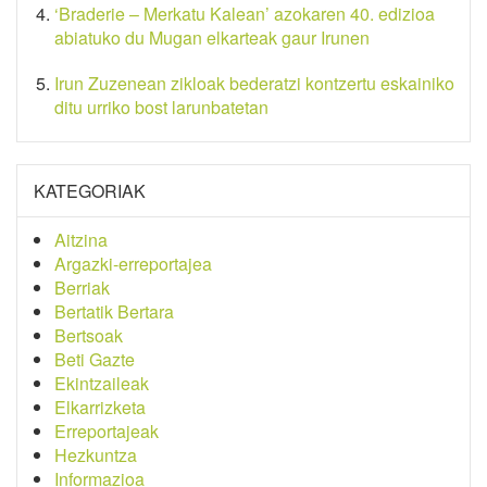
‘Braderie – Merkatu Kalean’ azokaren 40. edizioa
abiatuko du Mugan elkarteak gaur Irunen
Irun Zuzenean zikloak bederatzi kontzertu eskainiko
ditu urriko bost larunbatetan
KATEGORIAK
Aitzina
Argazki-erreportajea
Berriak
Bertatik Bertara
Bertsoak
Beti Gazte
Ekintzaileak
Elkarrizketa
Erreportajeak
Hezkuntza
Informazioa