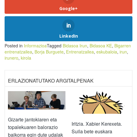
Google+
LinkedIn
Posted in
Informazioa
Tagged
Bidasoa Irun
,
Bidasoa KE
,
Bigarren
entrenatzailea
,
Borja Burguete
,
Entrenatzailea
,
eskubaloia
,
irun
,
irunero
,
kirola
ERLAZIONATUTAKO ARGITALPENAK
Gizarte jantokiaren eta
Iritzia. Xabier Kerexeta.
topalekuaren balorazio
Suila bete euskara
baikorra egin dute udalak