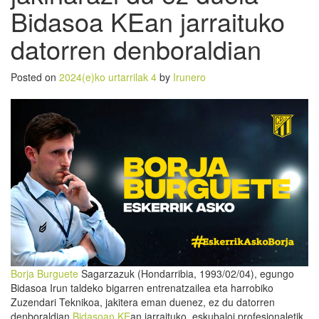
Bidasoa KEan jarraituko
datorren denboraldian
Posted on
2024(e)ko urtarrilak 4
by
Irunero
Borja Burguete
Sagarzazuk (Hondarribia, 1993/02/04), egungo
Bidasoa Irun taldeko bigarren entrenatzailea eta harrobiko
Zuzendari Teknikoa, jakitera eman duenez, ez du datorren
denboraldian
Bidasoan KE
an jarraituko, eskubaloi profesionaletik