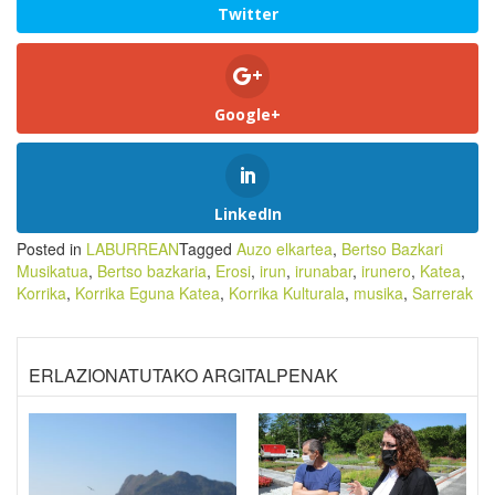
Twitter
Google+
LinkedIn
Posted in
LABURREAN
Tagged
Auzo elkartea
,
Bertso Bazkari
Musikatua
,
Bertso bazkaria
,
Erosi
,
irun
,
irunabar
,
irunero
,
Katea
,
Korrika
,
Korrika Eguna Katea
,
Korrika Kulturala
,
musika
,
Sarrerak
ERLAZIONATUTAKO ARGITALPENAK