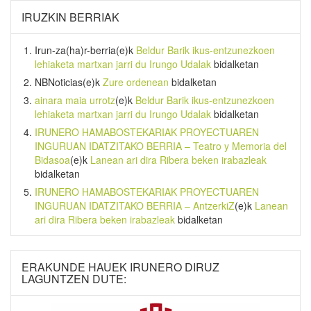
IRUZKIN BERRIAK
Irun-za(ha)r-berria
(e)k
Beldur Barik ikus-entzunezkoen
lehiaketa martxan jarri du Irungo Udalak
bidalketan
NBNoticias
(e)k
Zure ordenean
bidalketan
ainara maia urrotz
(e)k
Beldur Barik ikus-entzunezkoen
lehiaketa martxan jarri du Irungo Udalak
bidalketan
IRUNERO HAMABOSTEKARIAK PROYECTUAREN
INGURUAN IDATZITAKO BERRIA – Teatro y Memoria del
Bidasoa
(e)k
Lanean ari dira Ribera beken irabazleak
bidalketan
IRUNERO HAMABOSTEKARIAK PROYECTUAREN
INGURUAN IDATZITAKO BERRIA – AntzerkiZ
(e)k
Lanean
ari dira Ribera beken irabazleak
bidalketan
ERAKUNDE HAUEK IRUNERO DIRUZ
LAGUNTZEN DUTE: