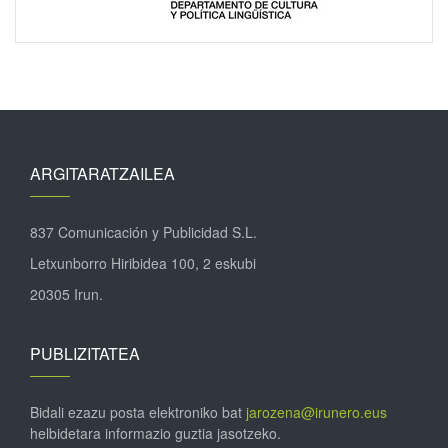
ARGITARATZAILEA
837 Comunicación y Publicidad S.L.
Letxunborro Hiribidea 100, 2 eskubi
20305 Irun.
PUBLIZITATEA
Bidali ezazu posta elektroniko bat
jarozena@irunero.eus
helbidetara informazio guztia jasotzeko.