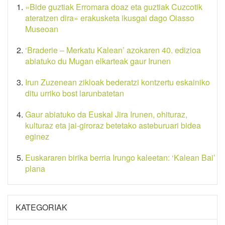
«Bide guztiak Erromara doaz eta guztiak Cuzcotik
ateratzen dira» erakusketa ikusgai dago Oiasso
Museoan
‘Braderie – Merkatu Kalean’ azokaren 40. edizioa
abiatuko du Mugan elkarteak gaur Irunen
Irun Zuzenean zikloak bederatzi kontzertu eskainiko
ditu urriko bost larunbatetan
Gaur abiatuko da Euskal Jira Irunen, ohituraz,
kulturaz eta jai-giroraz betetako asteburuari bidea
eginez
Euskararen birika berria Irungo kaleetan: ‘Kalean Bai’
plana
KATEGORIAK