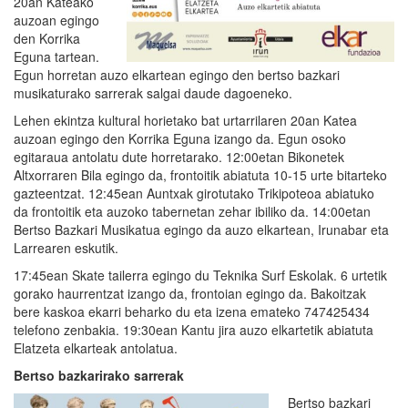
20an Kateako
auzoan egingo
den Korrika
Eguna tartean.
Egun horretan auzo elkartean egingo den bertso bazkari
musikaturako sarrerak salgai daude dagoeneko.
Lehen ekintza kultural horietako bat urtarrilaren 20an Katea
auzoan egingo den Korrika Eguna izango da. Egun osoko
egitaraua antolatu dute horretarako. 12:00etan Bikonetek
Altxorraren Bila egingo da, frontoitik abiatuta 10-15 urte bitarteko
gazteentzat. 12:45ean Auntxak girotutako Trikipoteoa abiatuko
da frontoitik eta auzoko tabernetan zehar ibiliko da. 14:00etan
Bertso Bazkari Musikatua egingo da auzo elkartean, Irunabar eta
Larrearen eskutik.
17:45ean Skate tailerra egingo du Teknika Surf Eskolak. 6 urtetik
gorako haurrentzat izango da, frontoian egingo da. Bakoitzak
bere kaskoa ekarri beharko du eta izena emateko 747425434
telefono zenbakia. 19:30ean Kantu jira auzo elkartetik abiatuta
Elatzeta elkarteak antolatua.
Bertso bazkarirako sarrerak
Bertso bazkari