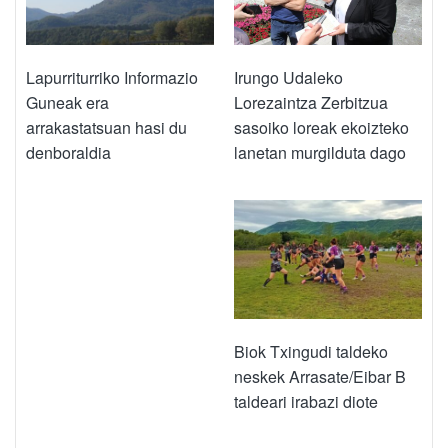
Irungo Udaleko
Lapurriturriko Informazio
Lorezaintza Zerbitzua
Guneak era
sasoiko loreak ekoizteko
arrakastatsuan hasi du
lanetan murgilduta dago
denboraldia
Biok Txingudi taldeko
neskek Arrasate/Eibar B
taldeari irabazi diote