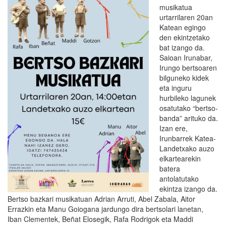
musikatua
urtarrilaren 20an
Katean egingo
den ekintzetako
bat izango da.
Saioan Irunabar,
Irungo bertsoaren
bilguneko kidek
eta inguru
hurbileko lagunek
osatutako “bertso-
banda” arituko da.
Izan ere,
Irunbarrek Katea-
Landetxako auzo
elkartearekin
batera
antolatutako
ekintza izango da.
Bertso bazkari musikatuan Adrian Arruti, Abel Zabala, Aitor
Errazkin eta Manu Goiogana jardungo dira bertsolari lanetan,
Iban Clementek, Beñat Elosegik, Rafa Rodrigok eta Maddi