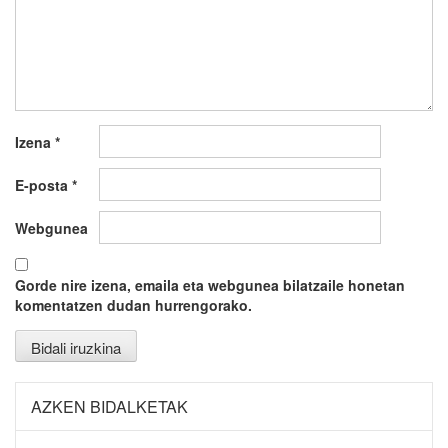
Izena
*
E-posta
*
Webgunea
Gorde nire izena, emaila eta webgunea bilatzaile honetan
komentatzen dudan hurrengorako.
AZKEN BIDALKETAK