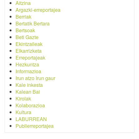
Aitzina
Argazki-erreportajea
Berriak
Bertatik Bertara
Bertsoak
Beti Gazte
Ekintzaileak
Elkarrizketa
Erreportajeak
Hezkuntza
Informazioa
Irun atzo Irun gaur
Kale inkesta
Kalean Bai
Kirolak
Kolaborazioa
Kultura
LABURREAN
Publierreportajea