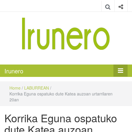
Irunero
Irungo euskarazko aldizkaria
Irunero
Home
/
LABURREAN
/
Korrika Eguna ospatuko dute Katea auzoan urtarrilaren
20an
Korrika Eguna ospatuko
dute Katea auzoan