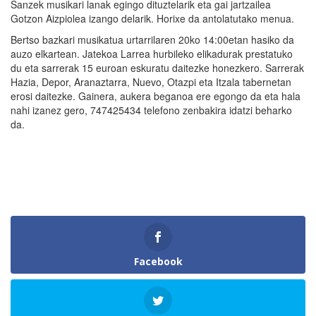
Sanzek musikari lanak egingo dituztelarik eta gai jartzailea
Gotzon Aizpiolea izango delarik. Horixe da antolatutako menua.
Bertso bazkari musikatua urtarrilaren 20ko 14:00etan hasiko da
auzo elkartean. Jatekoa Larrea hurbileko elikadurak prestatuko
du eta sarrerak 15 euroan eskuratu daitezke honezkero. Sarrerak
Hazia, Depor, Aranaztarra, Nuevo, Otazpi eta Itzala tabernetan
erosi daitezke. Gainera, aukera beganoa ere egongo da eta hala
nahi izanez gero, 747425434 telefono zenbakira idatzi beharko
da.
Facebook