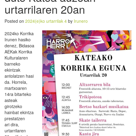
urtarrilaren 20an
Posted on
2024(e)ko urtarrilak 4
by
Irunero
2024ko Korrika
Irunen hasiko
denez, Bidasoa
AEKak Korrika
Kulturalaren
barneko
ekintzak
antolatzen hasi
da. Horrela,
martxoaren
14ra bitarteko
asteak
girotzeko
hainbat ekintza
prestatzen
ari dira,
urtarrilaren