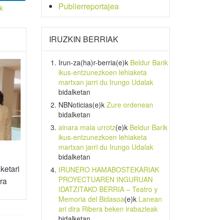
Publierreportajea
k
IRUZKIN BERRIAK
Irun-za(ha)r-berria
(e)k
Beldur Barik
ikus-entzunezkoen lehiaketa
martxan jarri du Irungo Udalak
bidalketan
NBNoticias
(e)k
Zure ordenean
bidalketan
ainara maia urrotz
(e)k
Beldur Barik
ikus-entzunezkoen lehiaketa
martxan jarri du Irungo Udalak
bidalketan
ketari
IRUNERO HAMABOSTEKARIAK
PROYECTUAREN INGURUAN
ra
IDATZITAKO BERRIA – Teatro y
Memoria del Bidasoa
(e)k
Lanean
ari dira Ribera beken irabazleak
bidalketan