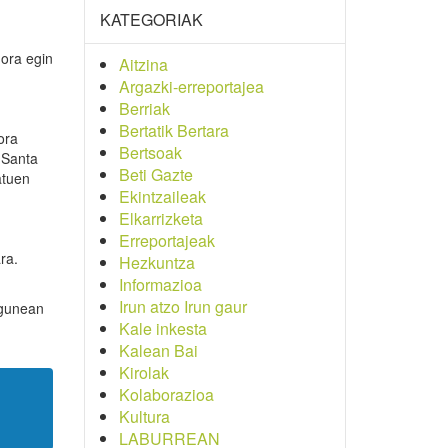
KATEGORIAK
gora egin
Aitzina
Argazki-erreportajea
Berriak
Bertatik Bertara
ora
Bertsoak
 Santa
Beti Gazte
atuen
Ekintzaileak
Elkarrizketa
Erreportajeak
ra.
Hezkuntza
Informazioa
Irun atzo Irun gaur
bgunean
Kale inkesta
Kalean Bai
Kirolak
Kolaborazioa
Kultura
LABURREAN