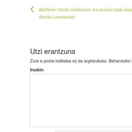
Bidalketetan
Apirilaren 30etik maiatzaren 4ra auzoko jaiak osp
zehar
dituzte Larreaundin
nabigatu
Utzi erantzuna
Zure e-posta helbidea ez da argitaratuko.
Beharrezko
Iruzkin