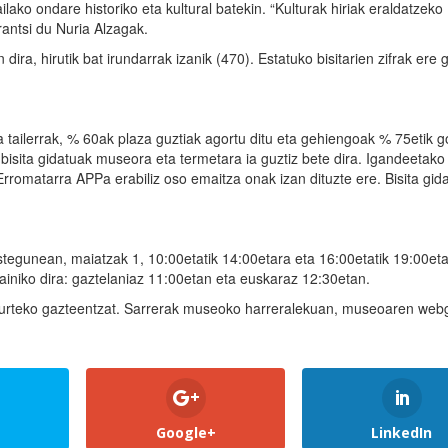
lako ondare historiko eta kultural batekin. “Kulturak hiriak eraldatzeko
antsi du Nuria Alzagak.
dira, hirutik bat irundarrak izanik (470). Estatuko bisitarien zifrak ere 
 tailerrak, % 60ak plaza guztiak agortu ditu eta gehiengoak % 75etik g
bisita gidatuak museora eta termetara ia guztiz bete dira. Igandeetako
Erromatarra APPa erabiliz oso emaitza onak izan dituzte ere. Bisita gid
tegunean, maiatzak 1, 10:00etatik 14:00etara eta 16:00etatik 19:00eta
iniko dira: gaztelaniaz 11:00etan eta euskaraz 12:30etan.
4 urteko gazteentzat. Sarrerak museoko harreralekuan, museoaren we
Google+
LinkedIn