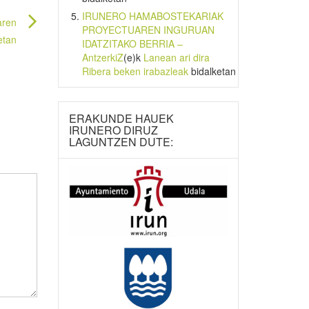
IRUNERO HAMABOSTEKARIAK
aren
PROYECTUAREN INGURUAN
etan
IDATZITAKO BERRIA –
AntzerkiZ
(e)k
Lanean ari dira
Ribera beken irabazleak
bidalketan
ERAKUNDE HAUEK
IRUNERO DIRUZ
LAGUNTZEN DUTE: