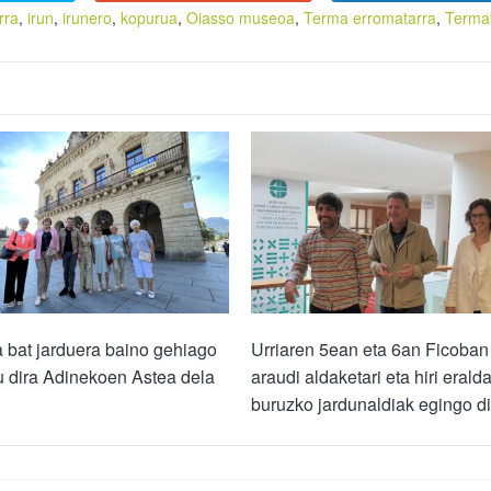
rra
,
irun
,
irunero
,
kopurua
,
Oiasso museoa
,
Terma erromatarra
,
Terma
 bat jarduera baino gehiago
Urriaren 5ean eta 6an Ficoban
u dira Adinekoen Astea dela
araudi aldaketari eta hiri eralda
buruzko jardunaldiak egingo di