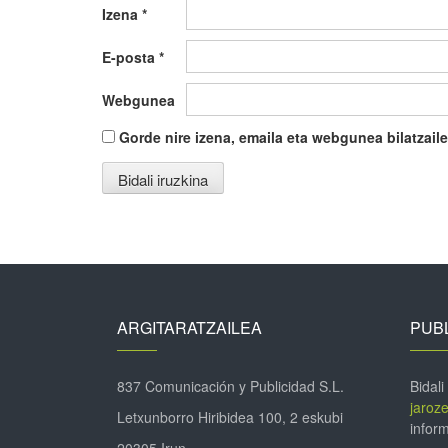
Izena
*
E-posta
*
Webgunea
Gorde nire izena, emaila eta webgunea bilatza
ARGITARATZAILEA
PUBL
837 Comunicación y Publicidad S.L.
Bidali
jaroz
Letxunborro Hiribidea 100, 2 eskubi
inform