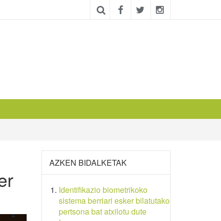
AZKEN BIDALKETAK
er
Identifikazio biometrikoko
sistema berriari esker bilatutako
pertsona bat atxilotu dute