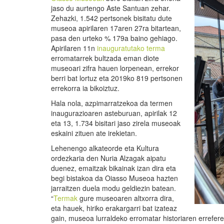
jaso du aurtengo Aste Santuan zehar.
Zehazki, 1.542 pertsonek bisitatu dute
museoa apirilaren 17aren 27ra bitartean,
pasa den urteko % 179a baino gehiago.
Apirilaren 11n
inauguratutako terma
erromatarrek bultzada eman diote
museoari zifra hauen lorpenean, errekor
berri bat lortuz eta 2019ko 819 pertsonen
errekorra ia bikoiztuz.
Hala nola, azpimarratzekoa da termen
inaugurazioaren asteburuan, apirilak 12
eta 13, 1.734 bisitari jaso zirela museoak
eskaini zituen ate irekietan.
Lehenengo alkateorde eta Kultura
ordezkaria den Nuria Alzagak aipatu
duenez, emaitzak bikainak izan dira eta
begi bistakoa da Oiasso Museoa hazten
jarraitzen duela modu geldiezin batean.
“
Termak
gure museoaren altxorra dira,
eta hauek, hiriko erakargarri bat izateaz
gain, museoa lurraldeko erromatar historiaren errefer