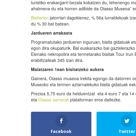
turistiko erakargarri bezala kokatzen du, lehenengo mai
ahalmena du eta horren adibide da Oiasso Museoa” er
Bisitarien
jatorriari dagokienez, % 56a lurraldekoak izan 
du % 30 bat batean.
Jardueren arrakasta
Programatutako jardueren inguruan, bisita gidatuak eta
egon dira okupaturik. Bai euskarazko bai gaztelerazko 
Elenako nekropolira eta termetarako bisitak Tour Irun 
erabiltzaileak 345 izan dira.
Maiatzaren 1ean bisitatzeko aukera
Gainera, Oiasso museoa irekita egongo da datorren os
Museoko eta termen aztarnalekuko bisita gidatuak eska
Prezioa 5,75 euro da helduentzat eta 4 euro 7 eta 1
eta
Oiasso sarrerak
plataforman eros daitezke.
Facebook
Twitter