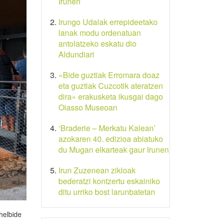
Irunen
Irungo Udalak errepideetako
lanak modu ordenatuan
antolatzeko eskatu dio
Aldundiari
«Bide guztiak Erromara doaz
eta guztiak Cuzcotik ateratzen
dira» erakusketa ikusgai dago
Oiasso Museoan
‘Braderie – Merkatu Kalean’
azokaren 40. edizioa abiatuko
du Mugan elkarteak gaur Irunen
Irun Zuzenean zikloak
bederatzi kontzertu eskainiko
ditu urriko bost larunbatetan
helbide