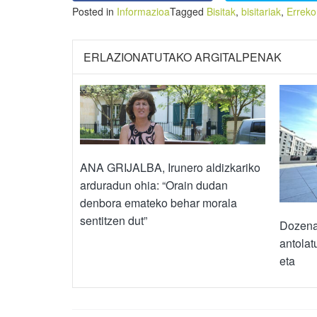
Posted in
Informazioa
Tagged
Bisitak
,
bisitariak
,
Erreko
ERLAZIONATUTAKO ARGITALPENAK
ANA GRIJALBA, Irunero aldizkariko
arduradun ohia: “Orain dudan
denbora emateko behar morala
sentitzen dut”
Dozena
antolat
eta