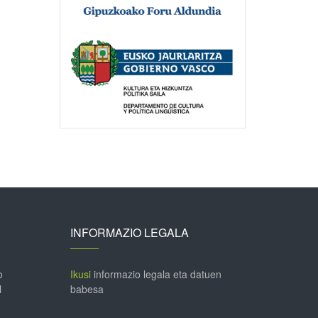
INFORMAZIO LEGALA
o
Ikusi
informazio legala eta datuen
l
babesa