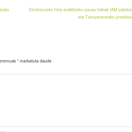
atuko
Etorkizuneko hiria eraikitzeko pausu txikiak IAM pabiloi
eta Txenpereneako proiektu
 eremuak
*
markatuta daude