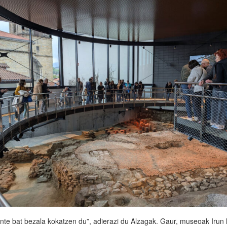
ente bat bezala kokatzen du”, adierazi du Alzagak. Gaur, museoak Irun 