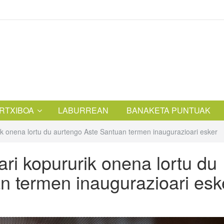
RTXIBOA
LABURREAN
BANAKETA PUNTUAK
ik onena lortu du aurtengo Aste Santuan termen inaugurazioari esker
ri kopururik onena lortu du
n termen inaugurazioari esk