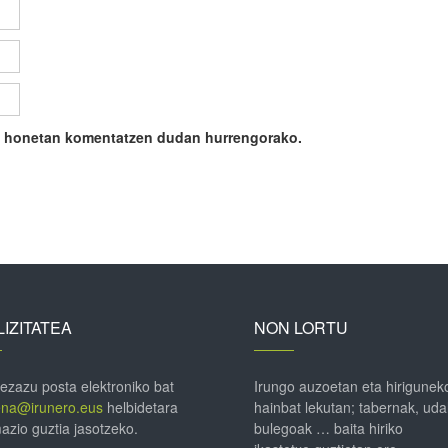
ile honetan komentatzen dudan hurrengorako.
IZITATEA
NON LORTU
 ezazu posta elektroniko bat
Irungo auzoetan eta hirigunek
ena@irunero.eus
helbidetara
hainbat lekutan; tabernak, uda
azio guztia jasotzeko.
bulegoak … baita hiriko