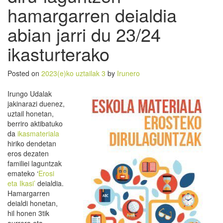
hamargarren deialdia
abian jarri du 23/24
ikasturterako
Posted on
2023(e)ko uztailak 3
by
Irunero
Irungo Udalak
jakinarazi duenez,
uztail honetan,
berriro aktibatuko
da
ikasmateriala
hiriko dendetan
eros dezaten
familiei laguntzak
emateko ‘
Erosi
eta Ikasi’
deialdia.
Hamargarren
deialdi honetan,
hil honen 3tik