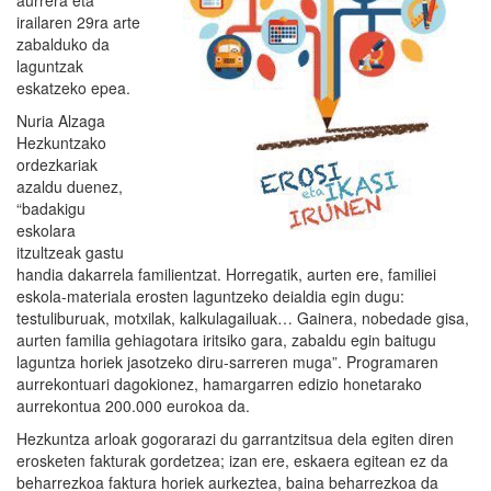
aurrera eta
irailaren 29ra arte
zabalduko da
laguntzak
eskatzeko epea.
Nuria Alzaga
Hezkuntzako
ordezkariak
azaldu duenez,
“badakigu
eskolara
itzultzeak gastu
handia dakarrela familientzat. Horregatik, aurten ere, familiei
eskola-materiala erosten laguntzeko deialdia egin dugu:
testuliburuak, motxilak, kalkulagailuak… Gainera, nobedade gisa,
aurten familia gehiagotara iritsiko gara, zabaldu egin baitugu
laguntza horiek jasotzeko diru-sarreren muga”. Programaren
aurrekontuari dagokionez, hamargarren edizio honetarako
aurrekontua 200.000 eurokoa da.
Hezkuntza arloak gogorarazi du garrantzitsua dela egiten diren
erosketen fakturak gordetzea; izan ere, eskaera egitean ez da
beharrezkoa faktura horiek aurkeztea, baina beharrezkoa da