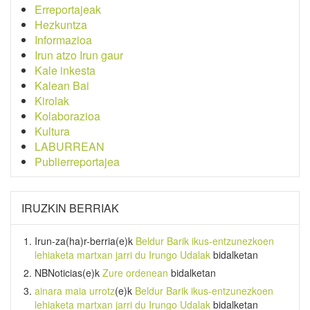
Erreportajeak
Hezkuntza
Informazioa
Irun atzo Irun gaur
Kale inkesta
Kalean Bai
Kirolak
Kolaborazioa
Kultura
LABURREAN
Publierreportajea
IRUZKIN BERRIAK
Irun-za(ha)r-berria
(e)k
Beldur Barik ikus-entzunezkoen
lehiaketa martxan jarri du Irungo Udalak
bidalketan
NBNoticias
(e)k
Zure ordenean
bidalketan
ainara maia urrotz
(e)k
Beldur Barik ikus-entzunezkoen
lehiaketa martxan jarri du Irungo Udalak
bidalketan