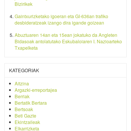
Bizirikek
Gaintxurizketako igoeran eta GI-636an trafiko
desbideratzeak izango dira igande goizean
Abuztuaren 14an eta 15ean jokatuko da Angleten
Bidasoak antolatutako Eskubaloiaren I. Nazioarteko
Txapelketa
KATEGORIAK
Aitzina
Argazki-erreportajea
Berriak
Bertatik Bertara
Bertsoak
Beti Gazte
Ekintzaileak
Elkarrizketa