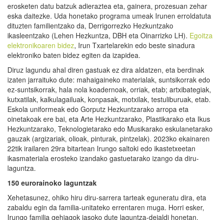
erosketen datu batzuk adieraztea eta, gainera, prozesuan zehar
eska daitezke. Uda honetako programa umeak Irunen erroldatuta
dituzten familientzako da, Derrigorrezko Hezkuntzako
ikasleentzako (Lehen Hezkuntza, DBH eta Oinarrizko LH).
Egoitza
elektronikoaren bidez
, Irun Txartelarekin edo beste sinadura
elektroniko baten bidez egiten da izapidea.
Diruz lagundu ahal diren gastuak ez dira aldatzen, eta berdinak
izaten jarraituko dute: mahaigaineko materialak, suntsikorrak edo
ez-suntsikorrak, hala nola koadernoak, orriak, etab; artxibategiak,
kutxatilak, kalkulagailuak, konpasak, motxilak, testuliburuak, etab.
Eskola uniformeak edo Gorputz Hezkuntzarako arropa eta
oinetakoak ere bai, eta Arte Hezkuntzarako, Plastikarako eta Ikus
Hezkuntzarako, Teknologietarako edo Musikarako eskulanetarako
gauzak (argizariak, olioak, pinturak, pintzelak). 2023ko ekainaren
22tik irailaren 29ra bitartean Irungo saltoki edo ikastetxeetan
ikasmateriala erosteko izandako gastuetarako izango da diru-
laguntza.
150 eurorainoko laguntzak
Xehetasunez, ohiko hiru diru-sarrera tarteak eguneratu dira, eta
zabaldu egin da familia-unitateko errentaren muga. Horri esker,
Irungo familia gehiagok jasoko dute laguntza-deialdi honetan.