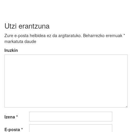
Utzi erantzuna
Zure e-posta helbidea ez da argitaratuko.
Beharrezko eremuak
*
markatuta daude
Iruzkin
Izena
*
E-posta
*