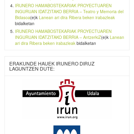
IRUNERO HAMABOSTEKARIAK PROYECTUAREN
INGURUAN IDATZITAKO BERRIA – Teatro y Memoria del
Bidasoa
(e)k
Lanean ari dira Ribera beken irabazleak
bidalketan
IRUNERO HAMABOSTEKARIAK PROYECTUAREN
INGURUAN IDATZITAKO BERRIA – AntzerkiZ
(e)k
Lanean
ari dira Ribera beken irabazleak
bidalketan
ERAKUNDE HAUEK IRUNERO DIRUZ
LAGUNTZEN DUTE: