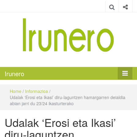
Irunero
Irungo euskarazko aldizkaria
Irunero
Home
/
Informazioa
/
Udalak ‘Erosi eta Ikasi’ diru-laguntzen hamargarren deialdia
abian jarri du 23/24 ikasturterako
Udalak ‘Erosi eta Ikasi’
diru-laguntzen