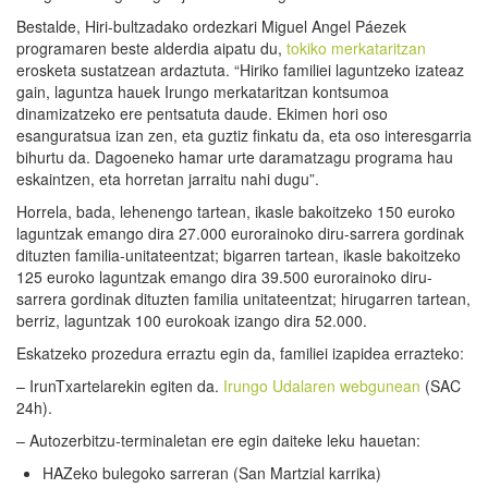
Bestalde, Hiri-bultzadako ordezkari Miguel Angel Páezek
programaren beste alderdia aipatu du,
tokiko merkataritzan
erosketa sustatzean ardaztuta. “Hiriko familiei laguntzeko izateaz
gain, laguntza hauek Irungo merkataritzan kontsumoa
dinamizatzeko ere pentsatuta daude. Ekimen hori oso
esanguratsua izan zen, eta guztiz finkatu da, eta oso interesgarria
bihurtu da. Dagoeneko hamar urte daramatzagu programa hau
eskaintzen, eta horretan jarraitu nahi dugu”.
Horrela, bada, lehenengo tartean, ikasle bakoitzeko 150 euroko
laguntzak emango dira 27.000 eurorainoko diru-sarrera gordinak
dituzten familia-unitateentzat; bigarren tartean, ikasle bakoitzeko
125 euroko laguntzak emango dira 39.500 eurorainoko diru-
sarrera gordinak dituzten familia unitateentzat; hirugarren tartean,
berriz, laguntzak 100 eurokoak izango dira 52.000.
Eskatzeko prozedura erraztu egin da, familiei izapidea errazteko:
– IrunTxartelarekin egiten da.
Irungo Udalaren webgunean
(SAC
24h).
– Autozerbitzu-terminaletan ere egin daiteke leku hauetan:
HAZeko bulegoko sarreran (San Martzial karrika)