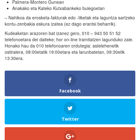
Palmera-Montero Gunean
Anakako eta Kateko Kutxabankeko bulegoetan
– Nahikoa da erosketa-fakturak edo -tiketak eta laguntza sartzeko
kontu-zenbakia eskura izatea (ez dago erantsi beharrik).
Kudeaketan arazoren bat izanez gero, 010 – 943 50 51 52
telefonoetara dei daiteke; hor on-line tramitatzen lagunduko zaie.
Honako hau da 010 telefonoaren ordutegia: astelehenetik
ostiralera, 08:00etatik 19:00etara eta larunbatetan, 09:30etik
13:30era.
Facebook
Twitter