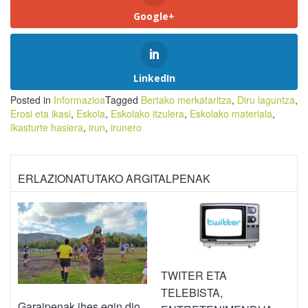
Google+
LinkedIn
Posted in
Informazioa
Tagged
Bertako merkataritza
,
Diru laguntza
,
Erosi eta ikasi
,
Eskola
,
Eskolako itzulera
,
Eskolako materiala
,
Ikasturte hasiera
,
irun
,
irunero
ERLAZIONATUTAKO ARGITALPENAK
TWITER ETA
TELEBISTA,
Garaipenak ihes egin dio