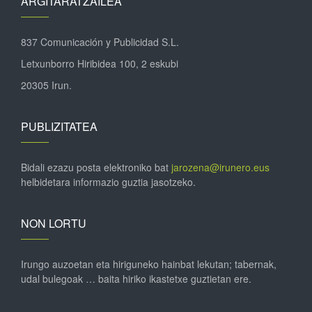
ARGITARATZAILEA
837 Comunicación y Publicidad S.L.
Letxunborro Hiribidea 100, 2 eskubi
20305 Irun.
PUBLIZITATEA
Bidali ezazu posta elektroniko bat
jarozena@irunero.eus
helbidetara informazio guztia jasotzeko.
NON LORTU
Irungo auzoetan eta hiriguneko hainbat lekutan; tabernak,
udal bulegoak … baita hiriko ikastetxe guztietan ere.