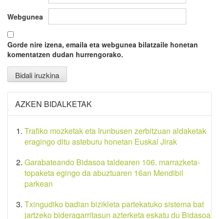
Webgunea
Gorde nire izena, emaila eta webgunea bilatzaile honetan
komentatzen dudan hurrengorako.
AZKEN BIDALKETAK
Trafiko mozketak eta Irunbusen zerbitzuan aldaketak
eragingo ditu asteburu honetan Euskal Jirak
Garabateando Bidasoa taldearen 106. marrazketa-
topaketa egingo da abuztuaren 16an Mendibil
parkean
Txingudiko badian bizikleta partekatuko sistema bat
jartzeko bideragarritasun azterketa eskatu du Bidasoa