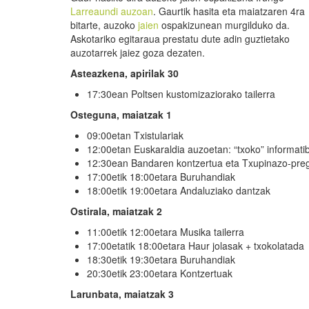
Larreaundi auzoan
. Gaurtik hasita eta maiatzaren 4ra
bitarte, auzoko
jaien
ospakizunean murgilduko da.
Askotariko egitaraua prestatu dute adin guztietako
auzotarrek jaiez goza dezaten.
Asteazkena, apirilak 30
17:30ean Poltsen kustomizaziorako tailerra
Osteguna, maiatzak 1
09:00etan Txistulariak
12:00etan Euskaraldia auzoetan: “txoko” informati
12:30ean Bandaren kontzertua eta Txupinazo-pre
17:00etik 18:00etara Buruhandiak
18:00etik 19:00etara Andaluziako dantzak
Ostirala, maiatzak 2
11:00etik 12:00etara Musika tailerra
17:00etatik 18:00etara Haur jolasak + txokolatada
18:30etik 19:30etara Buruhandiak
20:30etik 23:00etara Kontzertuak
Larunbata, maiatzak 3