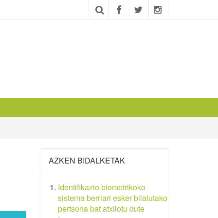
AZKEN BIDALKETAK
Identifikazio biometrikoko
sistema berriari esker bilatutako
pertsona bat atxilotu dute