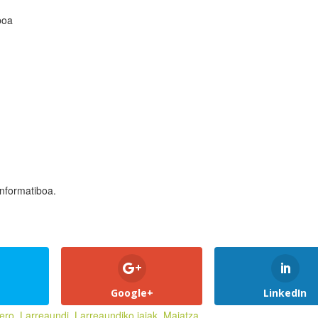
boa
informatiboa.
Google+
LinkedIn
nero
,
Larreaundi
,
Larreaundiko jaiak
,
Maiatza