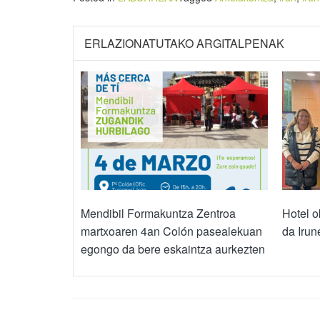
ERLAZIONATUTAKO ARGITALPENAK
Mendibil Formakuntza Zentroa
Hotel 
martxoaren 4an Colón pasealekuan
da Irun
egongo da bere eskaintza aurkezten