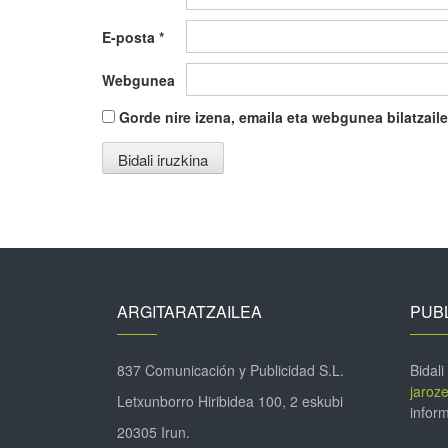
E-posta
*
Webgunea
Gorde nire izena, emaila eta webgunea bilatza
ARGITARATZAILEA
PUBL
837 Comunicación y Publicidad S.L.
Bidali
jaroz
Letxunborro Hiribidea 100, 2 eskubi
inform
20305 Irun.