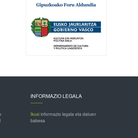
INFORMAZIO LEGALA
o
Ikusi
informazio legala eta datuen
l
babesa