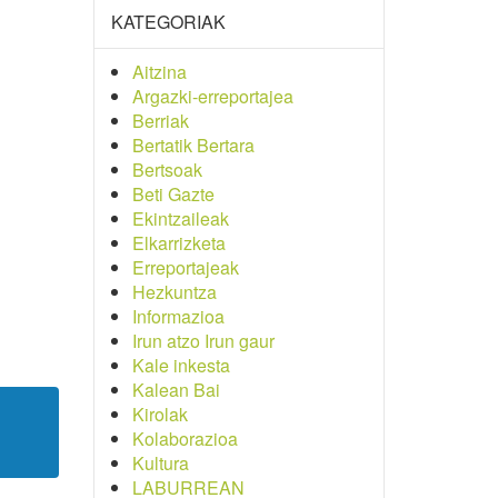
KATEGORIAK
Aitzina
Argazki-erreportajea
Berriak
Bertatik Bertara
Bertsoak
Beti Gazte
Ekintzaileak
Elkarrizketa
Erreportajeak
Hezkuntza
Informazioa
Irun atzo Irun gaur
Kale inkesta
Kalean Bai
Kirolak
Kolaborazioa
Kultura
LABURREAN