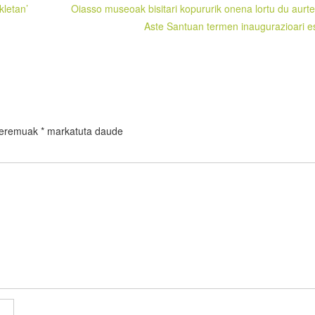
kletan’
Oiasso museoak bisitari kopururik onena lortu du aurt
Aste Santuan termen inaugurazioari e
 eremuak
*
markatuta daude