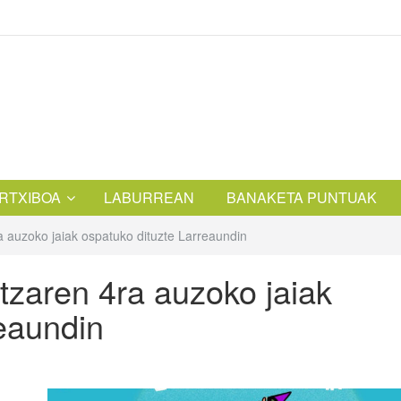
RTXIBOA
LABURREAN
BANAKETA PUNTUAK
ra auzoko jaiak ospatuko dituzte Larreaundin
atzaren 4ra auzoko jaiak
reaundin