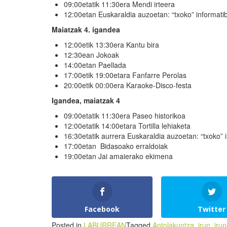
09:00etatik 11:30era Mendi irteera
12:00etan Euskaraldia auzoetan: “txoko” informati
Maiatzak 4. igandea
12:00etik 13:30era Kantu bira
12:30ean Jokoak
14:00etan Paellada
17:00etik 19:00etara Fanfarre Perolas
20:00etik 00:00era Karaoke-Disco-festa
Igandea, maiatzak 4
09:00etatik 11:30era Paseo historikoa
12:00etatik 14:00etara Tortilla lehiaketa
16:30etatik aurrera Euskaraldia auzoetan: “txoko” 
17:00etan Bidasoako erraldoiak
19:00etan Jai amaierako ekimena
Facebook
Twitter
Posted in
LABURREAN
Tagged
Antolakuntza
,
irun
,
iru