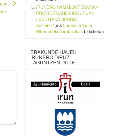
engo
IRUNERO HAMABOSTEKARIAK
sker
PROYECTUAREN INGURUAN
IDATZITAKO BERRIA –
AntzerkiZ
(e)k
Lanean ari dira
Ribera beken irabazleak
bidalketan
ERAKUNDE HAUEK
IRUNERO DIRUZ
LAGUNTZEN DUTE: