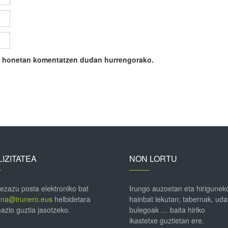
ile honetan komentatzen dudan hurrengorako.
IZITATEA
NON LORTU
 ezazu posta elektroniko bat
Irungo auzoetan eta hirigunek
ena@irunero.eus
helbidetara
hainbat lekutan; tabernak, uda
azio guztia jasotzeko.
bulegoak … baita hiriko
ikastetxe guztietan ere.