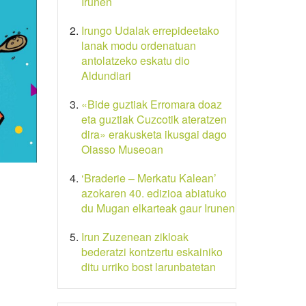
Irunen
Irungo Udalak errepideetako
lanak modu ordenatuan
antolatzeko eskatu dio
Aldundiari
«Bide guztiak Erromara doaz
eta guztiak Cuzcotik ateratzen
dira» erakusketa ikusgai dago
Oiasso Museoan
‘Braderie – Merkatu Kalean’
azokaren 40. edizioa abiatuko
du Mugan elkarteak gaur Irunen
Irun Zuzenean zikloak
bederatzi kontzertu eskainiko
ditu urriko bost larunbatetan