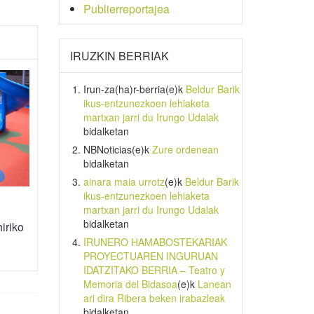
Publierreportajea
IRUZKIN BERRIAK
Irun-za(ha)r-berria
(e)k
Beldur Barik
ikus-entzunezkoen lehiaketa
martxan jarri du Irungo Udalak
bidalketan
NBNoticias
(e)k
Zure ordenean
bidalketan
ainara maia urrotz
(e)k
Beldur Barik
ikus-entzunezkoen lehiaketa
martxan jarri du Irungo Udalak
bidalketan
iriko
IRUNERO HAMABOSTEKARIAK
PROYECTUAREN INGURUAN
IDATZITAKO BERRIA – Teatro y
Memoria del Bidasoa
(e)k
Lanean
ari dira Ribera beken irabazleak
bidalketan