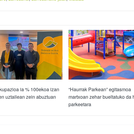
okupazioa ia % 100ekoa izan
“Haurrak Parkean” egitasmoa
en uztailean zein abuztuan
martxoan zehar bueltatuko da h
parkeetara