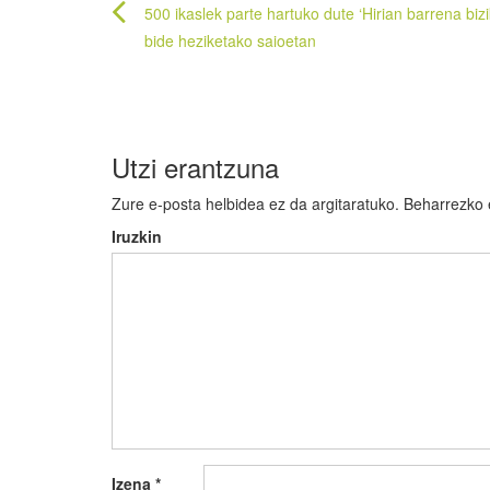
Bidalketetan
500 ikaslek parte hartuko dute ‘Hirian barrena bizi
zehar
bide heziketako saioetan
nabigatu
Utzi erantzuna
Zure e-posta helbidea ez da argitaratuko.
Beharrezko
Iruzkin
Izena
*