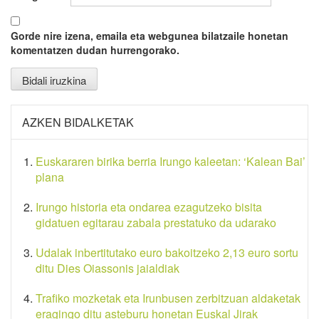
Gorde nire izena, emaila eta webgunea bilatzaile honetan
komentatzen dudan hurrengorako.
AZKEN BIDALKETAK
Euskararen birika berria Irungo kaleetan: ‘Kalean Bai’
plana
Irungo historia eta ondarea ezagutzeko bisita
gidatuen egitarau zabala prestatuko da udarako
Udalak inbertitutako euro bakoitzeko 2,13 euro sortu
ditu Dies Oiassonis jaialdiak
Trafiko mozketak eta Irunbusen zerbitzuan aldaketak
eragingo ditu asteburu honetan Euskal Jirak