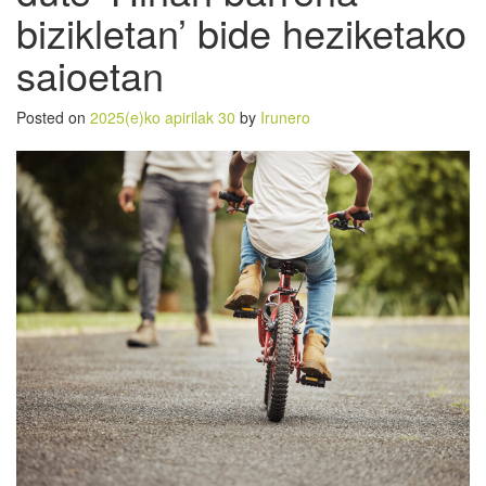
bizikletan’ bide heziketako
saioetan
Posted on
2025(e)ko apirilak 30
by
Irunero