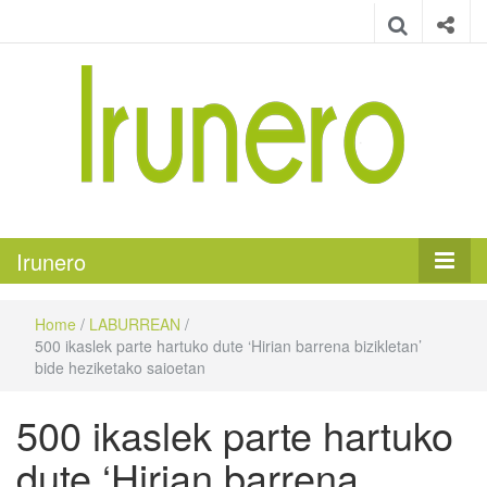
Irunero
Irungo euskarazko aldizkaria
Irunero
Home
/
LABURREAN
/
500 ikaslek parte hartuko dute ‘Hirian barrena bizikletan’
bide heziketako saioetan
500 ikaslek parte hartuko
dute ‘Hirian barrena