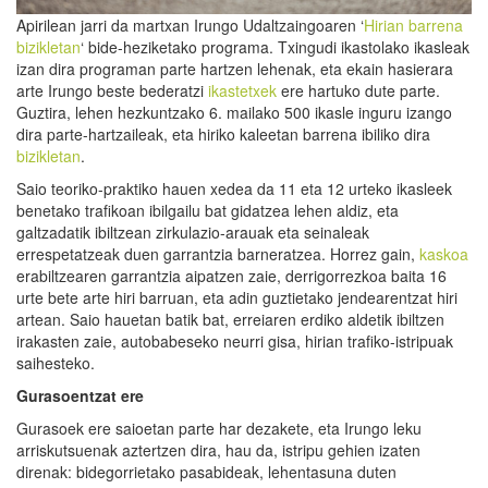
Apirilean jarri da martxan Irungo Udaltzaingoaren ‘
Hirian barrena
bizikletan
‘ bide-heziketako programa. Txingudi ikastolako ikasleak
izan dira programan parte hartzen lehenak, eta ekain hasierara
arte Irungo beste bederatzi
ikastetxek
ere hartuko dute parte.
Guztira, lehen hezkuntzako 6. mailako 500 ikasle inguru izango
dira parte-hartzaileak, eta hiriko kaleetan barrena ibiliko dira
bizikletan
.
Saio teoriko-praktiko hauen xedea da 11 eta 12 urteko ikasleek
benetako trafikoan ibilgailu bat gidatzea lehen aldiz, eta
galtzadatik ibiltzean zirkulazio-arauak eta seinaleak
errespetatzeak duen garrantzia barneratzea. Horrez gain,
kaskoa
erabiltzearen garrantzia aipatzen zaie, derrigorrezkoa baita 16
urte bete arte hiri barruan, eta adin guztietako jendearentzat hiri
artean. Saio hauetan batik bat, erreiaren erdiko aldetik ibiltzen
irakasten zaie, autobabeseko neurri gisa, hirian trafiko-istripuak
saihesteko.
Gurasoentzat ere
Gurasoek ere saioetan parte har dezakete, eta Irungo leku
arriskutsuenak aztertzen dira, hau da, istripu gehien izaten
direnak: bidegorrietako pasabideak, lehentasuna duten