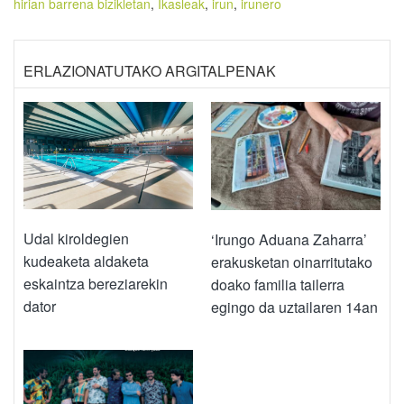
hirian barrena bizikletan
,
Ikasleak
,
irun
,
irunero
ERLAZIONATUTAKO ARGITALPENAK
Udal kiroldegien
‘Irungo Aduana Zaharra’
kudeaketa aldaketa
erakusketan oinarritutako
eskaintza bereziarekin
doako familia tailerra
dator
egingo da uztailaren 14an