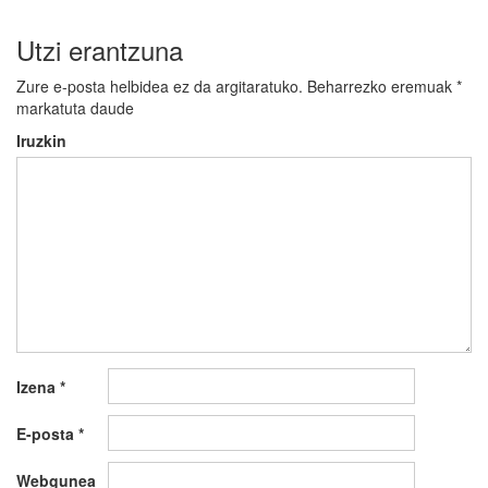
Utzi erantzuna
Zure e-posta helbidea ez da argitaratuko.
Beharrezko eremuak
*
markatuta daude
Iruzkin
Izena
*
E-posta
*
Webgunea