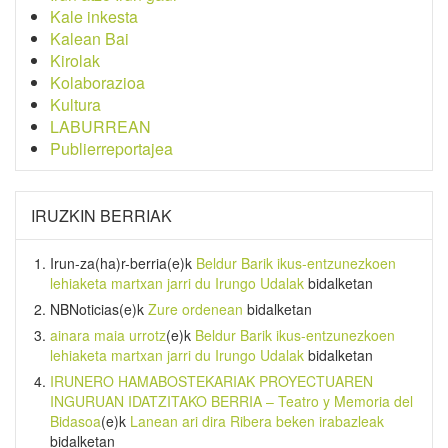
Kale inkesta
Kalean Bai
Kirolak
Kolaborazioa
Kultura
LABURREAN
Publierreportajea
IRUZKIN BERRIAK
Irun-za(ha)r-berria
(e)k
Beldur Barik ikus-entzunezkoen
lehiaketa martxan jarri du Irungo Udalak
bidalketan
NBNoticias
(e)k
Zure ordenean
bidalketan
ainara maia urrotz
(e)k
Beldur Barik ikus-entzunezkoen
lehiaketa martxan jarri du Irungo Udalak
bidalketan
IRUNERO HAMABOSTEKARIAK PROYECTUAREN
INGURUAN IDATZITAKO BERRIA – Teatro y Memoria del
Bidasoa
(e)k
Lanean ari dira Ribera beken irabazleak
bidalketan