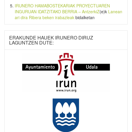
IRUNERO HAMABOSTEKARIAK PROYECTUAREN
INGURUAN IDATZITAKO BERRIA – AntzerkiZ
(e)k
Lanean
ari dira Ribera beken irabazleak
bidalketan
ERAKUNDE HAUEK IRUNERO DIRUZ
LAGUNTZEN DUTE: