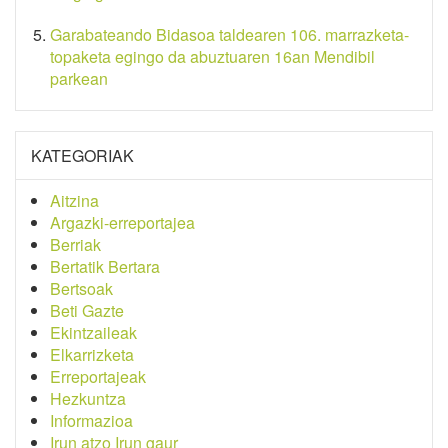
Garabateando Bidasoa taldearen 106. marrazketa-
topaketa egingo da abuztuaren 16an Mendibil
parkean
KATEGORIAK
Aitzina
Argazki-erreportajea
Berriak
Bertatik Bertara
Bertsoak
Beti Gazte
Ekintzaileak
Elkarrizketa
Erreportajeak
Hezkuntza
Informazioa
Irun atzo Irun gaur