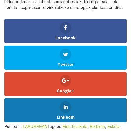
bidegurutzeak eta lehentasunik gabekoak, biribilguneak… eta
horietan segurtasunez zirkulatzeko estrategiak planteatzen dira.
Facebook
Twitter
Google+
LinkedIn
Posted in
LABURREAN
Tagged
Bide heziketa
,
Bizikleta
,
Eskola
,