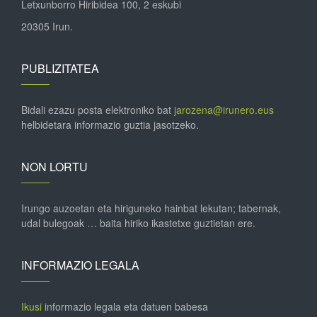
Letxunborro Hiribidea 100, 2 eskubi
20305 Irun.
PUBLIZITATEA
Bidali ezazu posta elektroniko bat
jarozena@irunero.eus
helbidetara informazio guztia jasotzeko.
NON LORTU
Irungo auzoetan eta hiriguneko hainbat lekutan; tabernak,
udal bulegoak … baita hiriko ikastetxe guztietan ere.
INFORMAZIO LEGALA
Ikusi
informazio legala eta datuen babesa