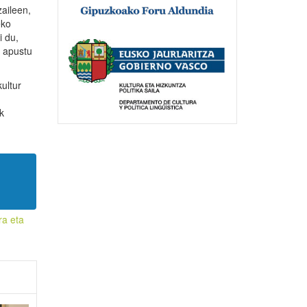
aileen,
eko
i du,
o apustu
ultur
k
ra eta