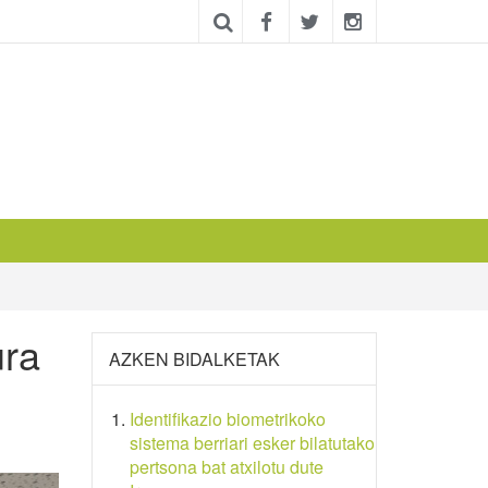
ura
AZKEN BIDALKETAK
Identifikazio biometrikoko
sistema berriari esker bilatutako
pertsona bat atxilotu dute