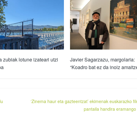
 zubiak lotune izateari utzi
Javier Sagarzazu, margolaria:
oa
“Koadro bat ez da inoiz amaitz
du
‘Zinema haur eta gazteentzat’ ekimenak euskarazko fi
pantaila handira eramango 