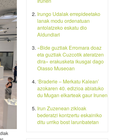
Irunen
Irungo Udalak errepideetako
lanak modu ordenatuan
antolatzeko eskatu dio
Aldundiari
«Bide guztiak Erromara doaz
eta guztiak Cuzcotik ateratzen
dira» erakusketa ikusgai dago
Oiasso Museoan
‘Braderie – Merkatu Kalean’
azokaren 40. edizioa abiatuko
du Mugan elkarteak gaur Irunen
Irun Zuzenean zikloak
bederatzi kontzertu eskainiko
ditu urriko bost larunbatetan
diak
ri