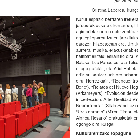
gaitzaten n
Cristina Laborda, Irung
Kultur espazio berriaren irekier
jarduerak bukatu diren arren, hi
agintariek ziurtatu dute zentroa
egutegi oparoa izaten jarraituk
datozen hilabeteetan ere. Urriti
aurrera, musika, erakusketak e
hainbat ekitaldi eskainiko dira. 
Belako, Los Punsetes eta Tuls
ditugu gurekin, eta Ariel Rot et
artisten kontzertuak ere nabar
dira. Horrez gain, “Reencuentro
Benet), “Relatos del Nuevo Hog
(Arkameyers), “Evolución desde
imperfección: Arte, Realidad Vir
Neurociencia” (Silvia Sánchez) 
“Urak darama” (Miren Tirapu et
Ainhoa Resano) erakusketak e
egongo dira ikusgai.
Kulturarentzako topagune