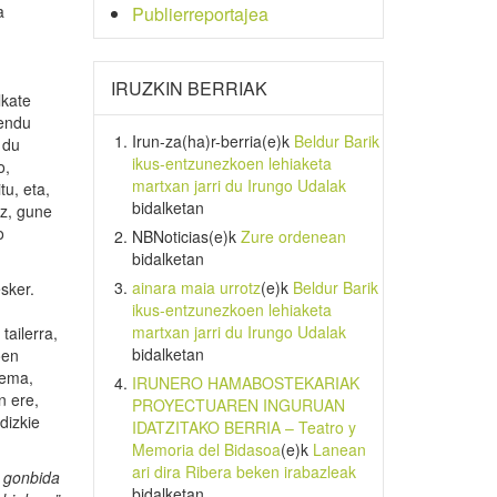
a
Publierreportajea
IRUZKIN BERRIAK
lkate
mendu
Irun-za(ha)r-berria
(e)k
Beldur Barik
 du
ikus-entzunezkoen lehiaketa
o,
martxan jarri du Irungo Udalak
tu, eta,
bidalketan
iz, gune
o
NBNoticias
(e)k
Zure ordenean
bidalketan
ainara maia urrotz
(e)k
Beldur Barik
sker.
ikus-entzunezkoen lehiaketa
martxan jarri du Irungo Udalak
tailerra,
bidalketan
oen
nema,
IRUNERO HAMABOSTEKARIAK
n ere,
PROYECTUAREN INGURUAN
dizkie
IDATZITAKO BERRIA – Teatro y
Memoria del Bidasoa
(e)k
Lanean
ari dira Ribera beken irabazleak
a gonbida
bidalketan