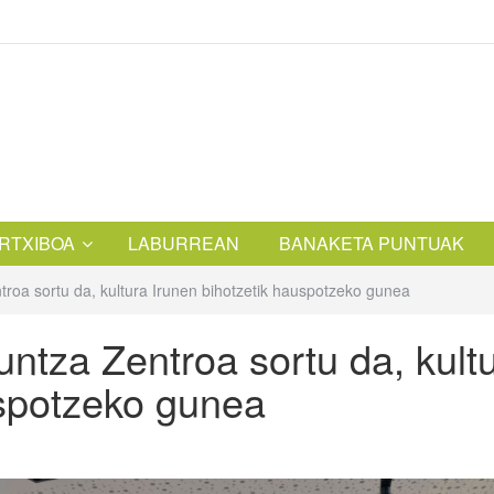
RTXIBOA
LABURREAN
BANAKETA PUNTUAK
roa sortu da, kultura Irunen bihotzetik hauspotzeko gunea
ntza Zentroa sortu da, kult
uspotzeko gunea