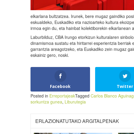
elkarlana bultzatzea. Irunek, bere mugaz gaindiko posi
eskualdeko, Euskadiko eta nazioarteko kultura ekoizpe
irmoa egin du, eta hainbat kolektiborekin elkarlanean ar
Laburbilduz, CBA Irungo etorkizun kulturalaren sinboloa
dinamismoa sustatu eta hiritarrei esperientzia berria
garrantzia areagotzeko, eta Euskadiko zein mugaz gain
eskainiz gero, noski.
Facebook
Twitter
Posted in
Erreportajeak
Tagged
Carlos Blanco Aguina
sorkuntza gunea
,
Liburutegia
ERLAZIONATUTAKO ARGITALPENAK