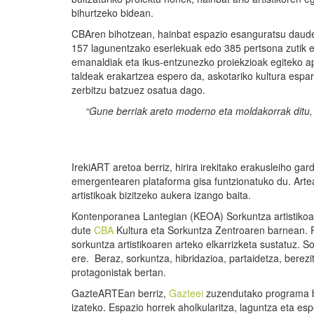
bihurtzeko bidean.
CBAren bihotzean, hainbat espazio esanguratsu daude,
157 lagunentzako eserlekuak edo 385 pertsona zutik eg
emanaldiak eta ikus-entzunezko proiekzioak egiteko a
taldeak erakartzea espero da, askotariko kultura espa
zerbitzu batzuez osatua dago.
“Gune berriak areto moderno eta moldakorrak ditu, 
IrekiART aretoa berriz, hirira irekitako erakusleiho g
emergentearen plataforma gisa funtzionatuko du. Arte
artistikoak bizitzeko aukera izango baita.
Kontenporanea Lantegian (KEOA) Sorkuntza artistikoa 
dute
CBA
Kultura eta Sorkuntza Zentroaren barnean. 
sorkuntza artistikoaren arteko elkarrizketa sustatuz. S
ere. Beraz, sorkuntza, hibridazioa, partaidetza, berezi
protagonistak bertan.
GazteARTEan berriz,
Gazteei
zuzendutako programa ber
izateko. Espazio horrek aholkularitza, laguntza eta es