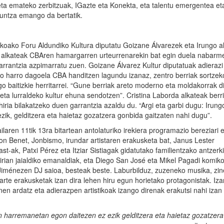
eta emateko zerbitzuak, IGazte eta Konekta, eta talentu emergentea et
guntza emango da bertatik.
uzkoako Foru Aldundiko Kultura diputatu Goizane Álvarezek eta Irungo a
an, alkateak CBAren hamargarren urteurrenarekin bat egin duela nabar
arrantzia azpimarratu zuen. Goizane Álvarez Kultur diputatuak adierazi
 harro dagoela CBA handitzen lagundu izanaz, zentro berriak sortzek
baitizkie herritarrei. “Gune berriak areto moderno eta moldakorrak di
eta lurraldeko kultur ehuna sendotzen”. Cristina Laborda alkateak berr
iria bilakatzeko duen garrantzia azaldu du. “Argi eta garbi dugu: Irung
ik, gelditzera eta haietaz gozatzera gonbida gaitzaten nahi dugu”.
laren 11tik 13ra bitartean antolaturiko irekiera programazio bereziari e
Jon Benet, Jonbismo, irundar artistaren erakusketa bat, Janus Lester
-ak, Patxi Pérez eta Itziar Sistiagak gidatutako familientzako antzerki 
irian jaialdiko emanaldiak, eta Diego San José eta Mikel Pagadi komik
o Jiménezen DJ saioa, besteak beste. Laburbilduz, zuzeneko musika, zi
a arte erakusketak izan dira lehen hiru egun horietako protagonistak. Iza
nen ardatz eta adierazpen artistikoak izango direnak erakutsi nahi izan 
in harremanetan egon daitezen ez ezik gelditzera eta haietaz gozatzer