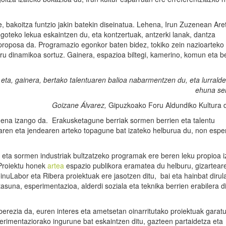
 bakoitza funtzio jakin batekin diseinatua. Lehena, Irun Zuzenean Are
oteko lekua eskaintzen du, eta kontzertuak, antzerki lanak, dantza
proposa da. Programazio egonkor baten bidez, tokiko zein nazioarteko
rru dinamikoa sortuz. Gainera, espazioa biltegi, kamerino, komun eta b
eta, gainera, bertako talentuaren balioa nabarmentzen du, eta lurralde
ehuna se
Goizane Álvarez,
Gipuzkoako Foru Aldundiko Kultura d
ardena izango da. Erakusketagune berriak sormen berrien eta talentu
aren eta jendearen arteko topagune bat izateko helburua du, non esper
eta sormen industriak bultzatzeko programak ere beren leku propioa 
Proiektu honek
artea
espazio publikora eramatea du helburu, gizartear
oinuLabor eta Ribera proiektuak ere jasotzen ditu, bai eta hainbat diru
tasuna, esperimentazioa, alderdi soziala eta teknika berrien erabilera d
ezia da, euren interes eta ametsetan oinarritutako proiektuak garatu
perimentaziorako ingurune bat eskaintzen ditu, gazteen partaidetza eta