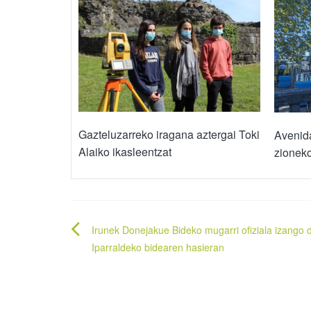
Gazteluzarreko iragana aztergai Toki
Avenida
Alaiko ikasleentzat
zionek
Bidalketetan
Irunek Donejakue Bideko mugarri ofiziala izango 
zehar
Iparraldeko bidearen hasieran
nabigatu