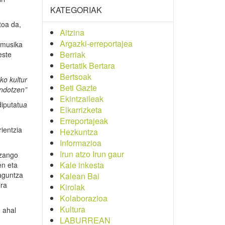
KATEGORIAK
toa da,
Aitzina
Argazki-erreportajea
 musika
Berriak
este
Bertatik Bertara
Bertsoak
ko kultur
Beti Gazte
ndotzen”
Ekintzaileak
iputatu
a
Elkarrizketa
Erreportajeak
ientzia
Hezkuntza
Informazioa
Irun atzo Irun gaur
izango
Kale inkesta
en eta
laguntza
Kalean Bai
ira
Kirolak
Kolaborazioa
Kultura
 ahal
LABURREAN