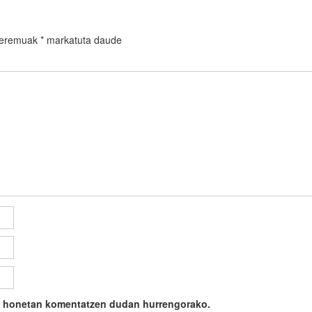
 eremuak
*
markatuta daude
ile honetan komentatzen dudan hurrengorako.