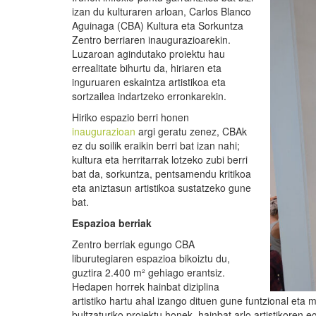
izan du kulturaren arloan, Carlos Blanco
Aguinaga (CBA) Kultura eta Sorkuntza
Zentro berriaren inaugurazioarekin.
Luzaroan agindutako proiektu hau
errealitate bihurtu da, hiriaren eta
inguruaren eskaintza artistikoa eta
sortzailea indartzeko erronkarekin.
Hiriko espazio berri honen
inaugurazioan
argi geratu zenez, CBAk
ez du soilik eraikin berri bat izan nahi;
kultura eta herritarrak lotzeko zubi berri
bat da, sorkuntza, pentsamendu kritikoa
eta aniztasun artistikoa sustatzeko gune
bat.
Espazioa berriak
Zentro berriak egungo CBA
liburutegiaren espazioa bikoiztu du,
guztira 2.400 m² gehiago erantsiz.
Hedapen horrek hainbat diziplina
artistiko hartu ahal izango dituen gune funtzional et
bultzaturiko proiektu honek, hainbat arlo artistikoren e