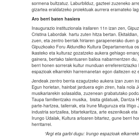
sormena bultzatuz. Laburbilduz, gazteei zuzeneko arr
gizartea eraldatzeko proiektuak aurrera eramateko la
Aro berri baten hasiera
Inaugurazio instituzionala irailaren 11n izan zen, Gip
Cristina Labordak hartu zuten hitza bertan. Ekitaldi
zuen, eta zentro berriak hiriaren garapenerako duen g
Gipuzkoako Foru Aldundiko Kultura Departamentua oso
ikasteko eta kulturaz gozatzeko aukera gehiago emango 
gainera, bertako talentuaren balioa nabarmentzen du, 
berri honen sorrerak kultur munduan erreferentziazko h
espazioak elkarrekin harremanetan egon daitezen ez ez
Jendeak zentro berria ezagutzeko aukera izan zuen irai
Egun horietan, hainbat jarduera egin ziren, hala nola 
musikariarekin solasaldia, zuzenean grabatutako podcast
Taupa familientzako musika, bisita gidatuak, Dantza H
parte-hartzea, tailerrak, eta Irune Muguruza eta Iñig
industria sortzailea, bitartekaritza, arte eszenikoak et
Irungo Udalak, Kultura arloaren bitartez, gune berri ho
herritarrei.
“Argi eta garbi dugu: Irungo espazioak elkarrek