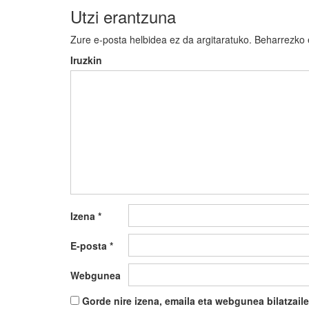
Utzi erantzuna
Zure e-posta helbidea ez da argitaratuko.
Beharrezko
Iruzkin
Izena
*
E-posta
*
Webgunea
Gorde nire izena, emaila eta webgunea bilatza