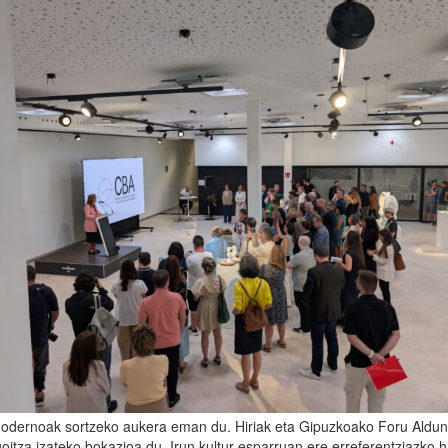
a modernoak sortzeko aukera eman du. Hiriak eta Gipuzkoako Foru Aldun
goitza izateko bokazioa du, Irun kultur esparruan ere erreferentziazko hi