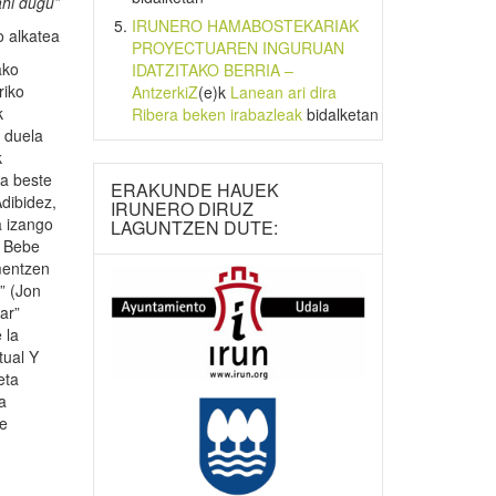
ahi dugu”
IRUNERO HAMABOSTEKARIAK
o alkatea
PROYECTUAREN INGURUAN
ako
IDATZITAKO BERRIA –
riko
AntzerkiZ
(e)k
Lanean ari dira
k
Ribera beken irabazleak
bidalketan
o duela
k
ta beste
ERAKUNDE HAUEK
Adibidez,
IRUNERO DIRUZ
a izango
LAGUNTZEN DUTE:
a Bebe
mentzen
” (Jon
ar”
 la
tual Y
eta
a
re