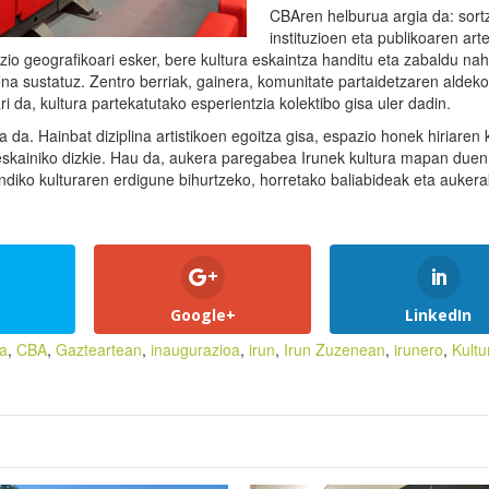
CBAren helburua argia da: sortz
instituzioen eta publikoaren art
zio geografikoari esker, bere kultura eskaintza handitu eta zabaldu nah
na sustatuz. Zentro berriak, gainera, komunitate partaidetzaren aldek
i da, kultura partekatutako esperientzia kolektibo gisa uler dadin.
 da. Hainbat diziplina artistikoen egoitza gisa, espazio honek hiriaren k
k eskainiko dizkie. Hau da, aukera paregabea Irunek kultura mapan duen
diko kulturaren erdigune bihurtzeko, horretako baliabideak eta aukera
Google+
LinkedIn
ga
,
CBA
,
Gazteartean
,
inaugurazioa
,
irun
,
Irun Zuzenean
,
irunero
,
Kultu