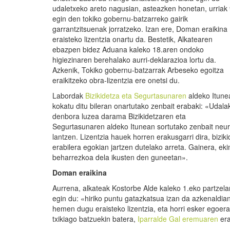
udaletxeko areto nagusian, asteazken honetan, urriak 
egin den tokiko gobernu-batzarreko gairik
garrantzitsuenak jorratzeko. Izan ere, Doman eraikina
eraisteko lizentzia onartu da. Bestetik, Alkatearen
ebazpen bidez Aduana kaleko 18.aren ondoko
higiezinaren berehalako aurri-deklarazioa lortu da.
Azkenik, Tokiko gobernu-batzarrak Arbeseko egoitza
eraikitzeko obra-lizentzia ere onetsi du.
Labordak
Bizikidetza eta Segurtasunaren
aldeko Itune
kokatu ditu bileran onartutako zenbait erabaki: «Udala
denbora luzea darama Bizikidetzaren eta
Segurtasunaren aldeko Itunean sortutako zenbait neur
lantzen. Lizentzia hauek horren erakusgarri dira, bizik
erabilera egokian jartzen dutelako arreta. Gainera, ek
beharrezkoa dela ikusten den guneetan».
Doman eraikina
Aurrena, alkateak Kostorbe Alde kaleko 1.eko partzelan
egin du: «hiriko puntu gatazkatsua izan da azkenaldi
hemen dugu eraisteko lizentzia, eta horri esker egoer
txikiago batzuekin batera,
Iparralde Gal eremuaren
era