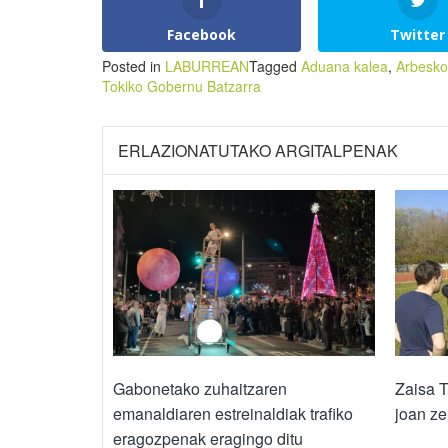
Facebook
Twitter
Posted in
LABURREAN
Tagged
Aduana kalea
,
Arbesko
Tokiko Gobernu Batzarra
ERLAZIONATUTAKO ARGITALPENAK
Gabonetako zuhaitzaren
Zaisa T
emanaldiaren estreinaldiak trafiko
joan ze
eragozpenak eragingo ditu