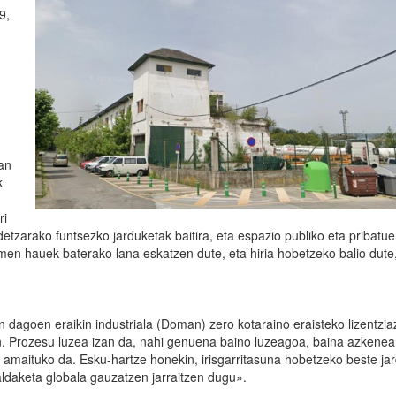
9,
an
k
ri
idetzarako funtsezko jarduketak baitira, eta espazio publiko eta pribatu
imen hauek baterako lana eskatzen dute, eta hiria hobetzeko balio dute
 dagoen eraikin industriala (Doman) zero kotaraino eraisteko lizentziaz
an. Prozesu luzea izan da, nahi genuena baino luzeagoa, baina azkene
a amaituko da. Esku-hartze honekin, irisgarritasuna hobetzeko beste ja
ldaketa globala gauzatzen jarraitzen dugu».