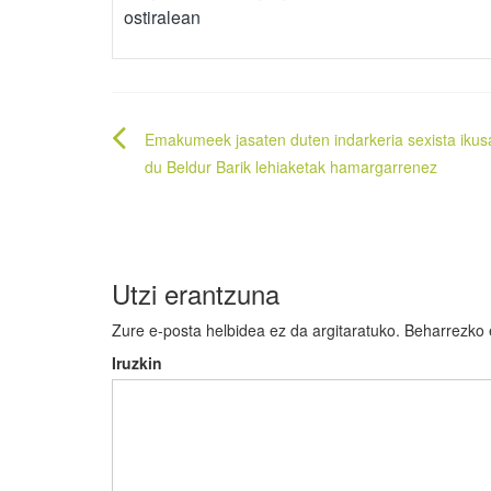
ostiralean
Bidalketetan
Emakumeek jasaten duten indarkeria sexista ikus
zehar
du Beldur Barik lehiaketak hamargarrenez
nabigatu
Utzi erantzuna
Zure e-posta helbidea ez da argitaratuko.
Beharrezko
Iruzkin