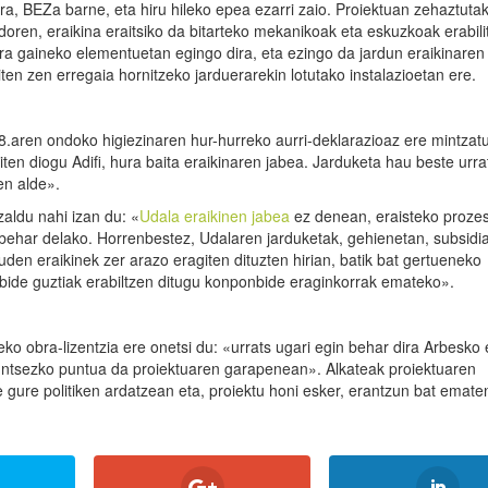
a, BEZa barne, eta hiru hileko epea ezarri zaio. Proiektuan zehaztuta
ndoren, eraikina eraitsiko da bitarteko mekanikoak eta eskuzkoak erabili
ra gaineko elementuetan egingo dira, eta ezingo da jardun eraikinaren
ten zen erregaia hornitzeko jarduerarekin lotutako instalazioetan ere.
.aren ondoko higiezinaren hur-hurreko aurri-deklarazioaz ere mintzat
giten diogu Adifi, hura baita eraikinaren jabea. Jarduketa hau beste urra
en alde».
aldu nahi izan du: «
Udala eraikinen jabea
ez denean, eraisteko proze
 behar delako. Horrenbestez, Udalaren jarduketak, gehienetan, subsidi
den eraikinek zer arazo eragiten dituzten hirian, batik bat gertueneko
iabide guztiak erabiltzen ditugu konponbide eraginkorrak emateko».
eko obra-lizentzia ere onetsi du: «urrats ugari egin behar dira Arbesko 
a funtsezko puntua da proiektuaren garapenean». Alkateak proiektuaren
 gure politiken ardatzean eta, proiektu honi esker, erantzun bat emate