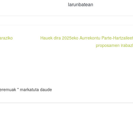
larunbatean
araziko
Hauek dira 2025eko Aurrekontu Parte-Hartzailee
proposamen irabaz
 eremuak
*
markatuta daude