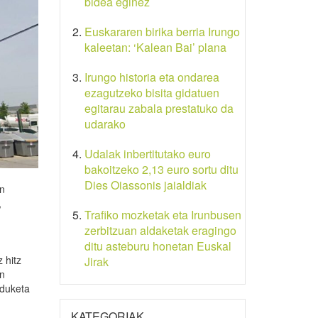
bidea eginez
Euskararen birika berria Irungo
kaleetan: ‘Kalean Bai’ plana
Irungo historia eta ondarea
ezagutzeko bisita gidatuen
egitarau zabala prestatuko da
udarako
Udalak inbertitutako euro
bakoitzeko 2,13 euro sortu ditu
Dies Oiassonis jaialdiak
en
,
Trafiko mozketak eta Irunbusen
zerbitzuan aldaketak eragingo
ditu asteburu honetan Euskal
 hitz
Jirak
an
rduketa
KATEGORIAK