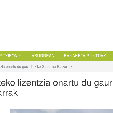
RTXIBOA
LABURREAN
BANAKETA PUNTUAK
tzia onartu du gaur Tokiko Gobernu Batzarrak
eko lizentzia onartu du gaur
arrak