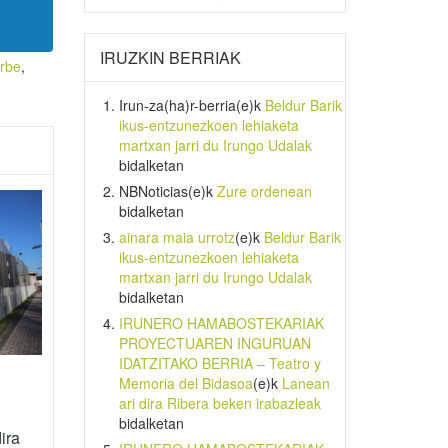
IRUZKIN BERRIAK
rbe
,
Irun-za(ha)r-berria
(e)k
Beldur Barik
ikus-entzunezkoen lehiaketa
martxan jarri du Irungo Udalak
bidalketan
NBNoticias
(e)k
Zure ordenean
bidalketan
ainara maia urrotz
(e)k
Beldur Barik
ikus-entzunezkoen lehiaketa
martxan jarri du Irungo Udalak
bidalketan
IRUNERO HAMABOSTEKARIAK
PROYECTUAREN INGURUAN
IDATZITAKO BERRIA – Teatro y
Memoria del Bidasoa
(e)k
Lanean
ari dira Ribera beken irabazleak
bidalketan
ira