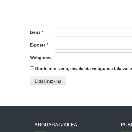
Izena
*
E-posta
*
Webgunea
Gorde nire izena, emaila eta webgunea bilatza
ARGITARATZAILEA
PUBL