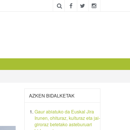
AZKEN BIDALKETAK
Gaur abiatuko da Euskal Jira
Irunen, ohituraz, kulturaz eta jai-
giroraz betetako asteburuari