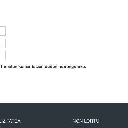
ile honetan komentatzen dudan hurrengorako.
IZITATEA
NON LORTU