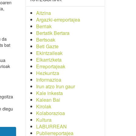
koaren
ta,
Aitzina
Argazki-erreportajea
Berriak
Bertatik Bertara
u da
Bertsoak
ts bat
Beti Gazte
Ekintzaileak
Elkarrizketa
sua
Erreportajeak
arioak
Hezkuntza
Informazioa
Irun atzo Irun gaur
Kale inkesta
egoitza
Kalean Bai
Kirolak
n diegu
Kolaborazioa
Kultura
LABURREAN
Publierreportajea