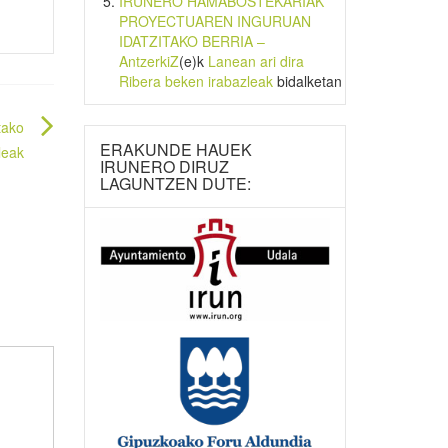
IRUNERO HAMABOSTEKARIAK
PROYECTUAREN INGURUAN
IDATZITAKO BERRIA –
AntzerkiZ
(e)k
Lanean ari dira
Ribera beken irabazleak
bidalketan
tako
ERAKUNDE HAUEK
leak
IRUNERO DIRUZ
LAGUNTZEN DUTE: