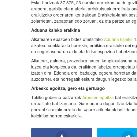
Esku-hartzeak 37.375, 23 euroko aurrekontua du guztir
arabera, garbitu eta material arriskutsuak erretiratu o
eraikitzeko ordenaren kontrakoan.Eraisketa-lanak sest
zolarrietan, zapatetan edo zoruan, ez eta partzelan egi
Aduana kaleko eraikina
Alkatearen ebazpen bidez onetsitako
Aduana kaleko
18
alkatea: «deklarazio horrekin, eraikina eraisteko dei e
da segurtasunaren alde eta hiriko espazioa hobetzear
Alkateak, gainera, prozedura hauen konplexutasuna az
luzea eta konplexua da, eraikinen jabetza errespetatu
izaten dira. Edonola ere, badakigu egoera horretan dau
auzotarrei, eta horregatik eskura ditugun legezko bal
Arbesko egoitza, gero eta gertuago
Tokiko gobernu-batzarrak
Arbesen egoitza
bat eraikitz
errealitate bat izan arte. Gaur onartu dugun lizentzi
garrantzia azpimarratu du: «gure adinekoak beti daude
kolektibo horren eskariei».