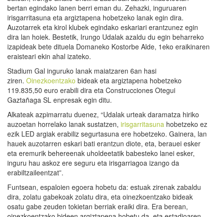
bertan egindako lanen berri eman du. Zehazki, inguruaren
irisgarritasuna eta argiztapena hobetzeko lanak egin dira.
Auzotarrek eta kirol klubek egindako eskariari erantzunez egin
dira lan hoiek. Bestetik, Irungo Udalak azaldu du egin beharreko
izapideak bete dituela Domaneko Kostorbe Alde, 1eko eraikinaren
eraisteari ekin ahal izateko.
Stadium Gal inguruko lanak maiatzaren 6an hasi
ziren.
Oinezkoentzako
bideak eta argiztapena hobetzeko
119.835,50 euro erabili dira eta Construcciones Otegui
Gaztañaga SL enpresak egin ditu.
Alkateak azpimarratu duenez, “Udalak urteak daramatza hiriko
auzoetan horrelako lanak sustatzen,
irisgarritasuna
hobetzeko ez
ezik LED argiak erabiliz segurtasuna ere hobetzeko. Gainera, lan
hauek auzotarren eskari bati erantzun diote, eta, berauei esker
eta eremurik behereenak uholdeetatik babesteko lanei esker,
inguru hau askoz ere seguru eta irisgarriagoa izango da
erabiltzaileentzat”.
Funtsean, espaloien egoera hobetu da: estuak zirenak zabaldu
dira, zolatu gabekoak zolatu dira, eta oinezkoentzako bideak
osatu gabe zeuden tokietan berriak eraiki dira. Era berean,
oinezkoentzako bideen argiztapena hobetu da, eta estadioaren