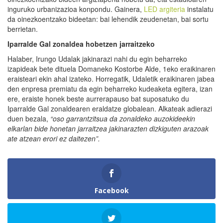
inguruko urbanizazioa konpondu. Gainera,
LED argiteria
instalatu
da oinezkoentzako bideetan: bai lehendik zeudenetan, bai sortu
berrietan.
Iparralde Gal zonaldea hobetzen jarraitzeko
Halaber, Irungo Udalak jakinarazi nahi du egin beharreko
izapideak bete dituela Domaneko Kostorbe Alde, 1eko eraikinaren
eraisteari ekin ahal izateko. Horregatik, Udaletik eraikinaren jabea
den enpresa premiatu da egin beharreko kudeaketa egitera, izan
ere, eraiste honek beste aurrerapauso bat suposatuko du
Iparralde Gal zonaldearen eraldatze globalean. Alkateak adierazi
duen bezala,
“oso garrantzitsua da zonaldeko auzokideekin
elkarlan bide honetan jarraitzea jakinarazten dizkiguten arazoak
ate atzean erori ez daitezen”.
Facebook