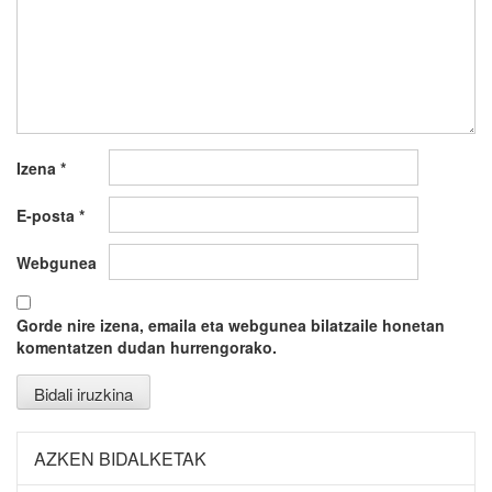
Izena
*
E-posta
*
Webgunea
Gorde nire izena, emaila eta webgunea bilatzaile honetan
komentatzen dudan hurrengorako.
AZKEN BIDALKETAK