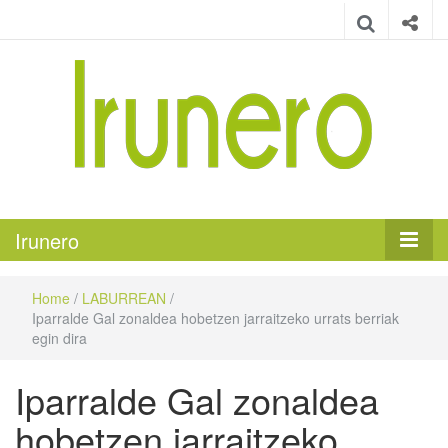
Irunero
Irungo euskarazko aldizkaria
Irunero
Home
/
LABURREAN
/
Iparralde Gal zonaldea hobetzen jarraitzeko urrats berriak
egin dira
Iparralde Gal zonaldea
hobetzen jarraitzeko