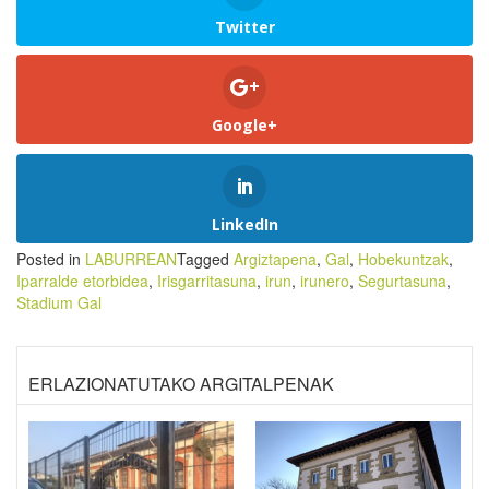
Twitter
Google+
LinkedIn
Posted in
LABURREAN
Tagged
Argiztapena
,
Gal
,
Hobekuntzak
,
Iparralde etorbidea
,
Irisgarritasuna
,
irun
,
irunero
,
Segurtasuna
,
Stadium Gal
ERLAZIONATUTAKO ARGITALPENAK