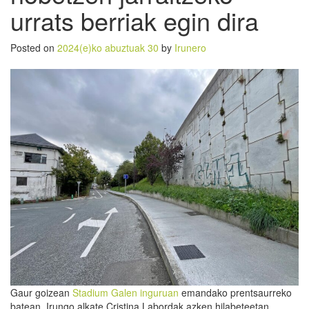
urrats berriak egin dira
Posted on
2024(e)ko abuztuak 30
by
Irunero
Gaur goizean
Stadium Galen inguruan
emandako prentsaurreko
batean, Irungo alkate Cristina Labordak azken hilabeteetan