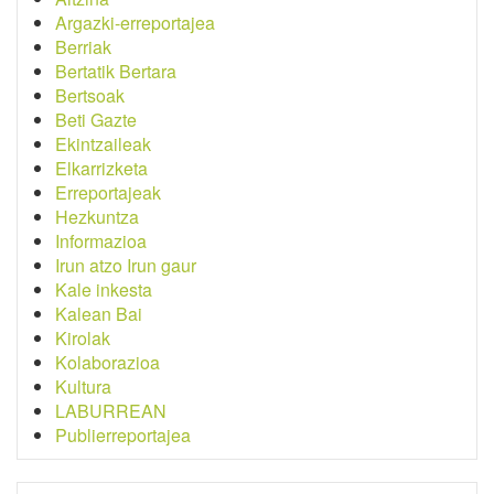
Argazki-erreportajea
Berriak
Bertatik Bertara
Bertsoak
Beti Gazte
Ekintzaileak
Elkarrizketa
Erreportajeak
Hezkuntza
Informazioa
Irun atzo Irun gaur
Kale inkesta
Kalean Bai
Kirolak
Kolaborazioa
Kultura
LABURREAN
Publierreportajea