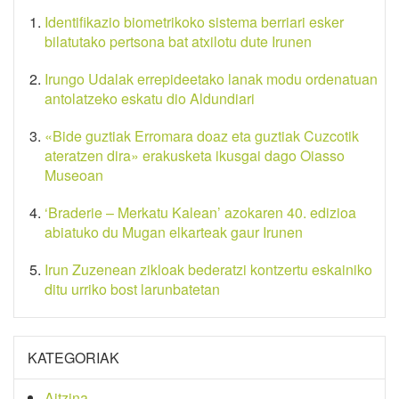
Identifikazio biometrikoko sistema berriari esker
bilatutako pertsona bat atxilotu dute Irunen
Irungo Udalak errepideetako lanak modu ordenatuan
antolatzeko eskatu dio Aldundiari
«Bide guztiak Erromara doaz eta guztiak Cuzcotik
ateratzen dira» erakusketa ikusgai dago Oiasso
Museoan
‘Braderie – Merkatu Kalean’ azokaren 40. edizioa
abiatuko du Mugan elkarteak gaur Irunen
Irun Zuzenean zikloak bederatzi kontzertu eskainiko
ditu urriko bost larunbatetan
KATEGORIAK
Aitzina