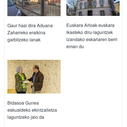
Euskara Arloak euskara
Gaur hasi dira Aduana
ikasteko diru-laguntzek
Zaharreko eraikina
izandako eskariaren berri
garbitzeko lanak
eman du
Bidasoa Gunea
eskualdeko ekintzailetza
laguntzeko jaio da