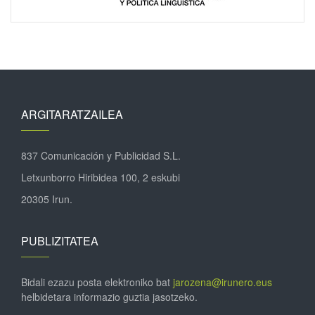
ARGITARATZAILEA
837 Comunicación y Publicidad S.L.
Letxunborro Hiribidea 100, 2 eskubi
20305 Irun.
PUBLIZITATEA
Bidali ezazu posta elektroniko bat
jarozena@irunero.eus
helbidetara informazio guztia jasotzeko.