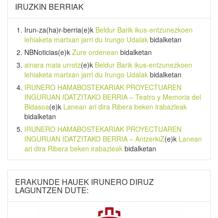
IRUZKIN BERRIAK
Irun-za(ha)r-berria
(e)k
Beldur Barik ikus-entzunezkoen
lehiaketa martxan jarri du Irungo Udalak
bidalketan
NBNoticias
(e)k
Zure ordenean
bidalketan
ainara maia urrotz
(e)k
Beldur Barik ikus-entzunezkoen
lehiaketa martxan jarri du Irungo Udalak
bidalketan
IRUNERO HAMABOSTEKARIAK PROYECTUAREN
INGURUAN IDATZITAKO BERRIA – Teatro y Memoria del
Bidasoa
(e)k
Lanean ari dira Ribera beken irabazleak
bidalketan
IRUNERO HAMABOSTEKARIAK PROYECTUAREN
INGURUAN IDATZITAKO BERRIA – AntzerkiZ
(e)k
Lanean
ari dira Ribera beken irabazleak
bidalketan
ERAKUNDE HAUEK IRUNERO DIRUZ
LAGUNTZEN DUTE: