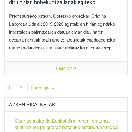
ditu hirian hobekuntza lanak egiteko
Prentsaurreko batean, Obretako ordezkari Cristina
Labordak Udalak 2019-2023 agintaldian hirian egindako
inbertsioen balantzearen datuak eman ditu, haren
departamentuak orain arteko jarduketak eta dagoeneko
martxan daudenak eta laster abiaraziko direnak errep...
Read More
1
2
Hurrengoa »
AZKEN BIDALKETAK
Gaur abiatuko da Euskal Jira Irunen, ohituraz,
kulturaz eta jai-giroraz betetako asteburuari bidea