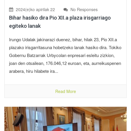
2024(e)ko apirilak 22
No Responses
Bihar hasiko dira Pio XII.a plaza irisgarriago
egiteko lanak
Irungo Udalak jakinarazi duenez, bihar, hilak 23, Pio XII.a
plazako irisgarritasuna hobetzeko lanak hasiko dira. Tokiko
Gobernu Batzarrak Urbycolan enpresari esleitu zizkion,
joan den otsailean, 176.046,12 euroan, eta, aurreikuspenen
arabera, hiru hilabete ira...
Read More