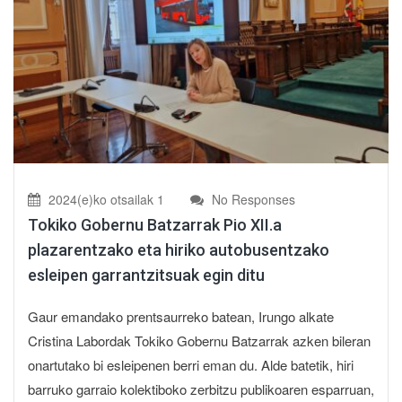
2024(e)ko otsailak 1
No Responses
Tokiko Gobernu Batzarrak Pio XII.a
plazarentzako eta hiriko autobusentzako
esleipen garrantzitsuak egin ditu
Gaur emandako prentsaurreko batean, Irungo alkate
Cristina Labordak Tokiko Gobernu Batzarrak azken bileran
onartutako bi esleipenen berri eman du. Alde batetik, hiri
barruko garraio kolektiboko zerbitzu publikoaren esparruan,