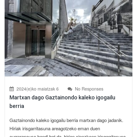
2024(e)ko maiatzak 6
No Responses
Martxan dago Gaztainondo kaleko igogailu
berria
Gaztainondo kaleko igogailu berria martxan dago jadanik.
Hiriak irisgarritasuna areagotzeko eman duen
aurrerapauso handi bat da, hirian oinezkoen irisgarritasuna