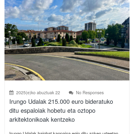
2025(e)ko abuztuak 22
No Responses
Irungo Udalak 215.000 euro bideratuko
ditu espaloiak hobetu eta oztopo
arkitektonikoak kentzeko
Irungo Udalak hainbat kanpaina egin ditu azken urteetan