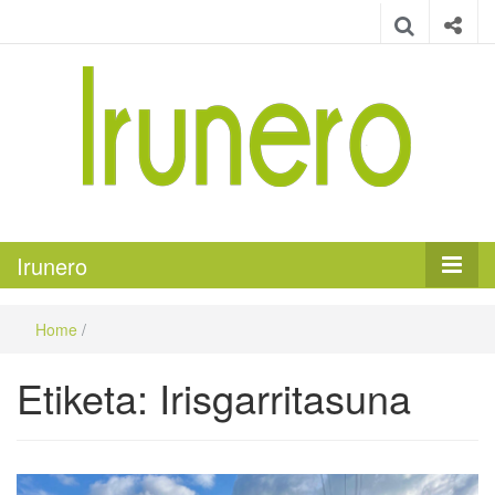
Irunero
Irungo euskarazko aldizkaria
Irunero
Home
/
Etiketa:
Irisgarritasuna