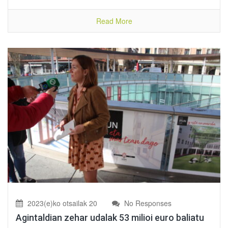
Read More
2023(e)ko otsailak 20
No Responses
Agintaldian zehar udalak 53 milioi euro baliatu