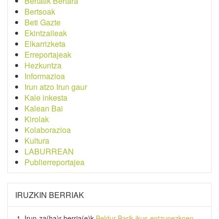
Bertatik Bertara
Bertsoak
Beti Gazte
Ekintzaileak
Elkarrizketa
Erreportajeak
Hezkuntza
Informazioa
Irun atzo Irun gaur
Kale inkesta
Kalean Bai
Kirolak
Kolaborazioa
Kultura
LABURREAN
Publierreportajea
IRUZKIN BERRIAK
Irun-za(ha)r-berria
(e)k
Beldur Barik ikus-entzunezkoen