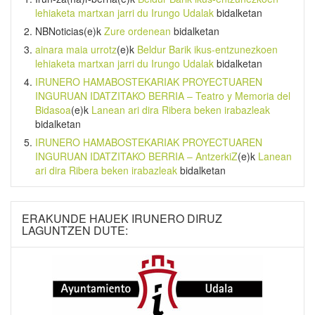
lehiaketa martxan jarri du Irungo Udalak
bidalketan
NBNoticias
(e)k
Zure ordenean
bidalketan
ainara maia urrotz
(e)k
Beldur Barik ikus-entzunezkoen
lehiaketa martxan jarri du Irungo Udalak
bidalketan
IRUNERO HAMABOSTEKARIAK PROYECTUAREN
INGURUAN IDATZITAKO BERRIA – Teatro y Memoria del
Bidasoa
(e)k
Lanean ari dira Ribera beken irabazleak
bidalketan
IRUNERO HAMABOSTEKARIAK PROYECTUAREN
INGURUAN IDATZITAKO BERRIA – AntzerkiZ
(e)k
Lanean
ari dira Ribera beken irabazleak
bidalketan
ERAKUNDE HAUEK IRUNERO DIRUZ
LAGUNTZEN DUTE: