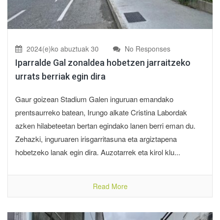
2024(e)ko abuztuak 30
No Responses
Iparralde Gal zonaldea hobetzen jarraitzeko
urrats berriak egin dira
Gaur goizean Stadium Galen inguruan emandako
prentsaurreko batean, Irungo alkate Cristina Labordak
azken hilabeteetan bertan egindako lanen berri eman du.
Zehazki, inguruaren irisgarritasuna eta argiztapena
hobetzeko lanak egin dira. Auzotarrek eta kirol klu...
Read More