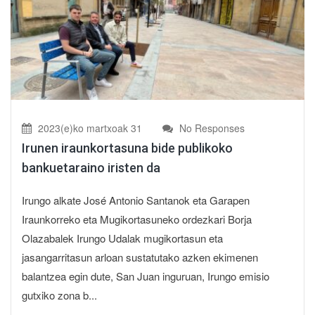
2023(e)ko martxoak 31
No Responses
Irunen iraunkortasuna bide publikoko
bankuetaraino iristen da
Irungo alkate José Antonio Santanok eta Garapen
Iraunkorreko eta Mugikortasuneko ordezkari Borja
Olazabalek Irungo Udalak mugikortasun eta
jasangarritasun arloan sustatutako azken ekimenen
balantzea egin dute, San Juan inguruan, Irungo emisio
gutxiko zona b...