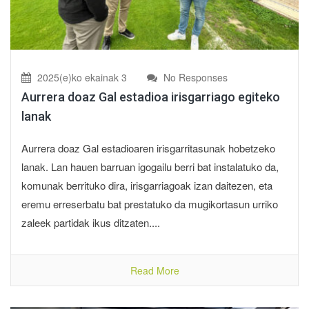
2025(e)ko ekainak 3
No Responses
Aurrera doaz Gal estadioa irisgarriago egiteko
lanak
Aurrera doaz Gal estadioaren irisgarritasunak hobetzeko
lanak. Lan hauen barruan igogailu berri bat instalatuko da,
komunak berrituko dira, irisgarriagoak izan daitezen, eta
eremu erreserbatu bat prestatuko da mugikortasun urriko
zaleek partidak ikus ditzaten....
Read More