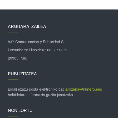
ARGITARATZAILEA
837 Comunicación y Publicidad S.L.
Letxunborro Hiribidea 100, 2 eskubi
20305 Irun.
PUBLIZITATEA
Bidali ezazu posta elektroniko bat
jarozena@irunero.eus
helbidetara informazio guztia jasotzeko.
NON LORTU