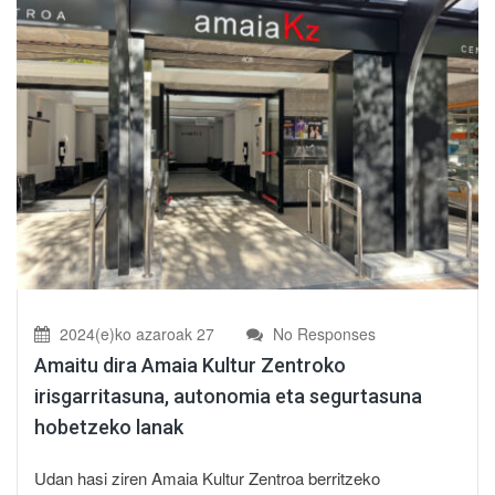
2024(e)ko azaroak 27
No Responses
Amaitu dira Amaia Kultur Zentroko
irisgarritasuna, autonomia eta segurtasuna
hobetzeko lanak
Udan hasi ziren Amaia Kultur Zentroa berritzeko