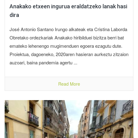
Anakako etxeen ingurua eraldatzeko lanak hasi
dira
José Antonio Santano Irungo alkateak eta Cristina Laborda
Obretako ordezkariak Anakako hiribilduei bizitza berri bat
emateko lehenengo mugimenduen egoera ezagutu dute.
Proiektua, dagoeneko, 2020aren hasieran aurkeztu zitzaion
auzoari, baina pandemia agertu ...
Read More