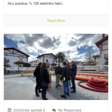
hiru autobus % 100 elektriko fabri...
Read More
2023(e)ko apirilak 4
No Responses