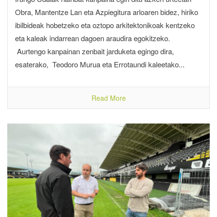
Obra, Mantentze Lan eta Azpiegitura arloaren bidez, hiriko
ibilbideak hobetzeko eta oztopo arkitektonikoak kentzeko
eta kaleak indarrean dagoen araudira egokitzeko.
Aurtengo kanpainan zenbait jarduketa egingo dira,
esaterako, Teodoro Murua eta Errotaundi kaleetako...
Read More