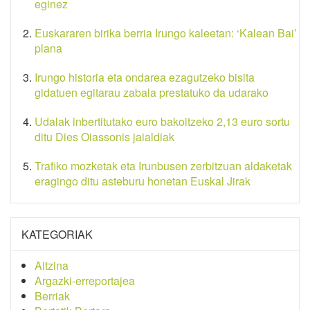
eginez
Euskararen birika berria Irungo kaleetan: ‘Kalean Bai’
plana
Irungo historia eta ondarea ezagutzeko bisita
gidatuen egitarau zabala prestatuko da udarako
Udalak inbertitutako euro bakoitzeko 2,13 euro sortu
ditu Dies Oiassonis jaialdiak
Trafiko mozketak eta Irunbusen zerbitzuan aldaketak
eragingo ditu asteburu honetan Euskal Jirak
KATEGORIAK
Aitzina
Argazki-erreportajea
Berriak