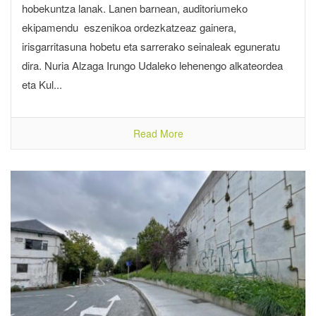
hobekuntza lanak. Lanen barnean, auditoriumeko
ekipamendu eszenikoa ordezkatzeaz gainera,
irisgarritasuna hobetu eta sarrerako seinaleak eguneratu
dira. Nuria Alzaga Irungo Udaleko lehenengo alkateordea
eta Kul...
Read More