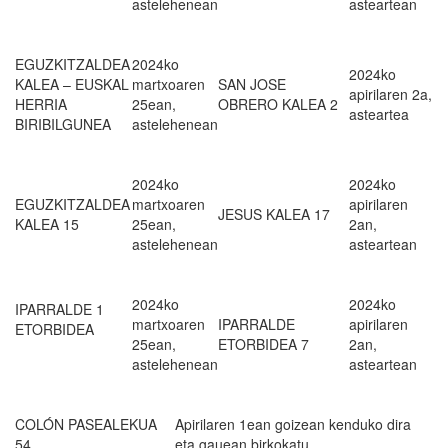
astelehenean
asteartean
EGUZKITZALDEA
2024ko
2024ko
KALEA – EUSKAL
martxoaren
SAN JOSE
apirilaren 2a,
HERRIA
25ean,
OBRERO KALEA 2
asteartea
BIRIBILGUNEA
astelehenean
2024ko
2024ko
EGUZKITZALDEA
martxoaren
apirilaren
JESUS KALEA 17
KALEA 15
25ean,
2an,
astelehenean
asteartean
2024ko
2024ko
IPARRALDE 1
martxoaren
IPARRALDE
apirilaren
ETORBIDEA
25ean,
ETORBIDEA 7
2an,
astelehenean
asteartean
COLÓN PASEALEKUA
Apirilaren 1ean goizean kenduko dira
54
eta gauean birkokatu