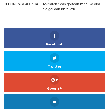
COLÓN PASEALEKUA
Apirilaren 1ean goizean kenduko dira
33
eta gauean birkokatu
Facebook
Twitter
Google+