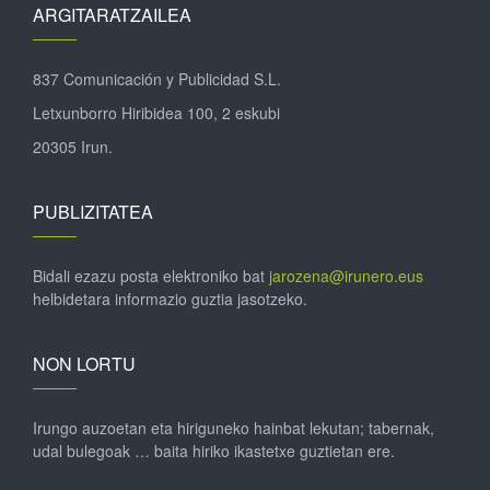
ARGITARATZAILEA
837 Comunicación y Publicidad S.L.
Letxunborro Hiribidea 100, 2 eskubi
20305 Irun.
PUBLIZITATEA
Bidali ezazu posta elektroniko bat
jarozena@irunero.eus
helbidetara informazio guztia jasotzeko.
NON LORTU
Irungo auzoetan eta hiriguneko hainbat lekutan; tabernak,
udal bulegoak … baita hiriko ikastetxe guztietan ere.