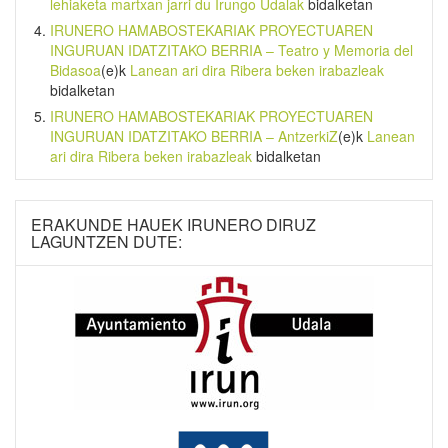
lehiaketa martxan jarri du Irungo Udalak
bidalketan
IRUNERO HAMABOSTEKARIAK PROYECTUAREN
INGURUAN IDATZITAKO BERRIA – Teatro y Memoria del
Bidasoa
(e)k
Lanean ari dira Ribera beken irabazleak
bidalketan
IRUNERO HAMABOSTEKARIAK PROYECTUAREN
INGURUAN IDATZITAKO BERRIA – AntzerkiZ
(e)k
Lanean
ari dira Ribera beken irabazleak
bidalketan
ERAKUNDE HAUEK IRUNERO DIRUZ
LAGUNTZEN DUTE: