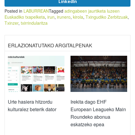
LinkedIn
Posted in
LABURREAN
Tagged
adingabeen jaurtiketa luzeen
Euskadiko txapelketa
,
irun
,
irunero
,
kirola
,
Txingudiko Zerbitzuak
,
Txinzer
,
txirrindularitza
ERLAZIONATUTAKO ARGITALPENAK
Urte hasiera hitzordu
Irekita dago EHF
kulturalez beterik dator
European Leagueko Main
Roundeko abonua
eskatzeko epea