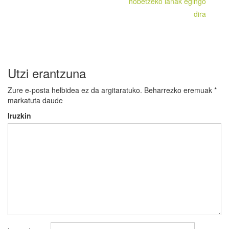
hobetzeko lanak egingo
dira
Utzi erantzuna
Zure e-posta helbidea ez da argitaratuko.
Beharrezko eremuak
*
markatuta daude
Iruzkin