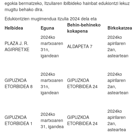
egokia bermatzeko, Itzuliaren ibilbideko hainbat edukiontzi lekuz
mugitu behako dira.
Edukiontzien mugimendua itzulia 2024 dela eta
B
ehin-behineko
H
elbidea
E
guna
B
irkokatzea
kokapena
2024ko
2024ko
PLAZA J. R.
martxoaren
apirilaren
ALDAPETA 7
AGIRRETXE
31n,
2an,
igandean
asteartean
2024ko
2024ko
GIPUZKOA
martxoaren
GIPUZKOA
apirilaren
ETORBIDEA 8
31n,
ETORBIDEA 24
2an,
igandean
asteartean
2024ko
2024ko
GIPUZKOA
GIPUZKOA
apirilaren
martxoaren
ETORBIDEA 1
ETORBIDEA 24
2an,
31, igandea
asteartea