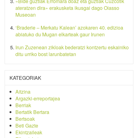
«Bide guztiak Erromara doaz eta guztiak Cuzcotik
ateratzen dira» erakusketa ikusgai dago Oiasso
Museoan
‘Braderie – Merkatu Kalean’ azokaren 40. edizioa
abiatuko du Mugan elkarteak gaur Irunen
Irun Zuzenean zikloak bederatzi kontzertu eskainiko
ditu urriko bost larunbatetan
KATEGORIAK
Aitzina
Argazki-erreportajea
Berriak
Bertatik Bertara
Bertsoak
Beti Gazte
Ekintzaileak