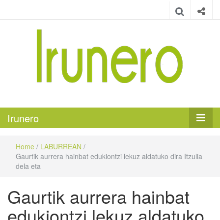
Irunero
Irungo euskarazko aldizkaria
Irunero
Home
/
LABURREAN
/
Gaurtik aurrera hainbat edukiontzi lekuz aldatuko dira Itzulia
dela eta
Gaurtik aurrera hainbat
edukiontzi lekuz aldatuko