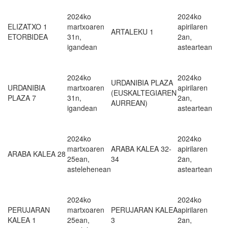
2024ko
2024ko
ELIZATXO 1
martxoaren
apirilaren
ARTALEKU 1
ETORBIDEA
31n,
2an,
igandean
asteartean
2024ko
2024ko
URDANIBIA PLAZA
URDANIBIA
martxoaren
apirilaren
(EUSKALTEGIAREN
PLAZA 7
31n,
2an,
AURREAN)
igandean
asteartean
2024ko
2024ko
martxoaren
ARABA KALEA 32-
apirilaren
ARABA KALEA 28
25ean,
34
2an,
astelehenean
asteartean
2024ko
2024ko
PERUJARAN
martxoaren
PERUJARAN KALEA
apirilaren
KALEA 1
25ean,
3
2an,