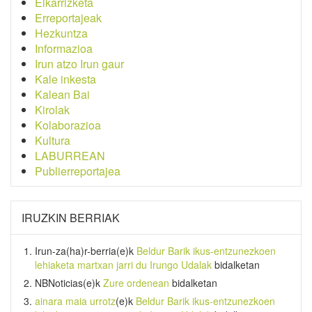
Elkarrizketa
Erreportajeak
Hezkuntza
Informazioa
Irun atzo Irun gaur
Kale inkesta
Kalean Bai
Kirolak
Kolaborazioa
Kultura
LABURREAN
Publierreportajea
IRUZKIN BERRIAK
Irun-za(ha)r-berria
(e)k
Beldur Barik ikus-entzunezkoen
lehiaketa martxan jarri du Irungo Udalak
bidalketan
NBNoticias
(e)k
Zure ordenean
bidalketan
ainara maia urrotz
(e)k
Beldur Barik ikus-entzunezkoen