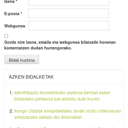
Izena
*
E-posta
*
Webgunea
Gorde nire izena, emaila eta webgunea bilatzaile honetan
komentatzen dudan hurrengorako.
AZKEN BIDALKETAK
Identifikazio biometrikoko sistema berriari esker
bilatutako pertsona bat atxilotu dute Irunen
Irungo Udalak errepideetako lanak modu ordenatuan
antolatzeko eskatu dio Aldundiari