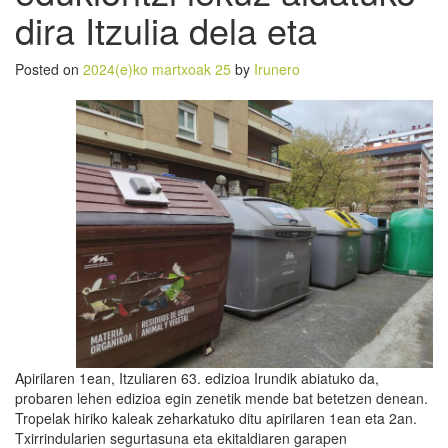
dira Itzulia dela eta
Posted on
2024(e)ko martxoak 25
by
Irunero
Apirilaren 1ean, Itzuliaren 63. edizioa Irundik abiatuko da,
probaren lehen edizioa egin zenetik mende bat betetzen denean.
Tropelak hiriko kaleak zeharkatuko ditu apirilaren 1ean eta 2an.
Txirrindularien segurtasuna eta ekitaldiaren garapen