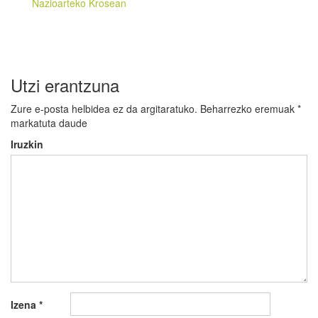
Nazioarteko Krosean
Utzi erantzuna
Zure e-posta helbidea ez da argitaratuko.
Beharrezko eremuak
*
markatuta daude
Iruzkin
Izena
*