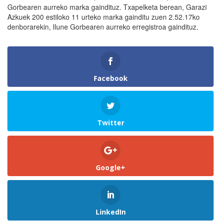
Gorbearen aurreko marka gaindituz. Txapelketa berean, Garazi
Azkuek 200 estiloko 11 urteko marka gainditu zuen 2.52.17ko
denborarekin, Ilune Gorbearen aurreko erregistroa gaindituz.
Facebook
Twitter
Google+
LinkedIn