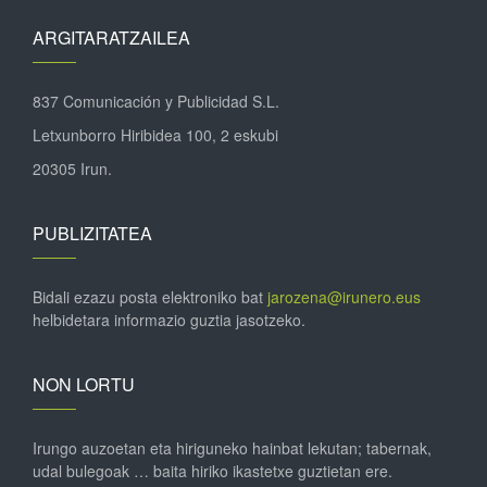
ARGITARATZAILEA
837 Comunicación y Publicidad S.L.
Letxunborro Hiribidea 100, 2 eskubi
20305 Irun.
PUBLIZITATEA
Bidali ezazu posta elektroniko bat
jarozena@irunero.eus
helbidetara informazio guztia jasotzeko.
NON LORTU
Irungo auzoetan eta hiriguneko hainbat lekutan; tabernak,
udal bulegoak … baita hiriko ikastetxe guztietan ere.