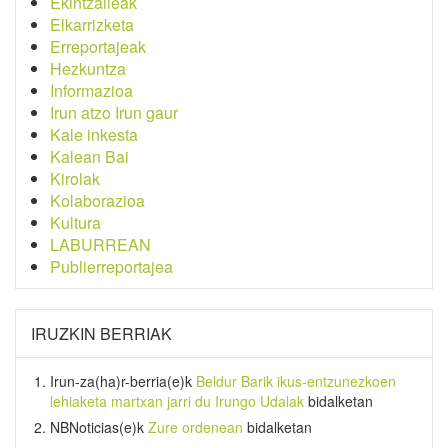
Ekintzaileak
Elkarrizketa
Erreportajeak
Hezkuntza
Informazioa
Irun atzo Irun gaur
Kale inkesta
Kalean Bai
Kirolak
Kolaborazioa
Kultura
LABURREAN
Publierreportajea
IRUZKIN BERRIAK
Irun-za(ha)r-berria
(e)k
Beldur Barik ikus-entzunezkoen
lehiaketa martxan jarri du Irungo Udalak
bidalketan
NBNoticias
(e)k
Zure ordenean
bidalketan