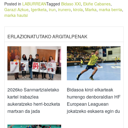
Posted in
LABURREAN
Tagged
Bidaso XXI
,
Ekiñe Cabanes
,
Garazi Azkue
,
Igeriketa
,
irun
,
irunero
,
kirola
,
Marka
,
marka berria
,
marka hautsi
ERLAZIONATUTAKO ARGITALPENAK
2026ko Sanmartzialetako
Bidasoa kirol elkarteak
kartel irabazlea
hurrengo denboraldian HF
aukeratzeko herri-bozketa
European Leaguean
martxan da jada
jokatzeko eskaera egin du