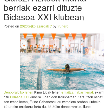
berriak ezarri dituzte
Bidasoa XXI klubean
Posted on
2023(e)ko azaroak 7
by
Irunero
Denboraldiko lehen
Kimu Ligak lehen
emaitza nabarmenak
ekarri
ditu
Bidasoa XXI
klubera. Joan den larunbatean Zarautzen ospatu
zen txapelketan, Ekiñe Cabanesek 50 tximeleta proban klubeko
12 urteko errekorra lortu du, 33.80ko denborarekin, Ilune