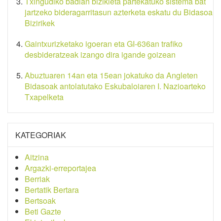
Txingudiko badian bizikleta partekatuko sistema bat
jartzeko bideragarritasun azterketa eskatu du Bidasoa
Bizirikek
Gaintxurizketako igoeran eta GI-636an trafiko
desbideratzeak izango dira igande goizean
Abuztuaren 14an eta 15ean jokatuko da Angleten
Bidasoak antolatutako Eskubaloiaren I. Nazioarteko
Txapelketa
KATEGORIAK
Aitzina
Argazki-erreportajea
Berriak
Bertatik Bertara
Bertsoak
Beti Gazte