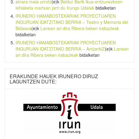
ainara maia urrotz
(e)k
Beldur Barik ikus-entzunezkoen
lehiaketa martxan jarri du Irungo Udalak
bidalketan
IRUNERO HAMABOSTEKARIAK PROYECTUAREN
INGURUAN IDATZITAKO BERRIA – Teatro y Memoria del
Bidasoa
(e)k
Lanean ari dira Ribera beken irabazleak
bidalketan
IRUNERO HAMABOSTEKARIAK PROYECTUAREN
INGURUAN IDATZITAKO BERRIA – AntzerkiZ
(e)k
Lanean
ari dira Ribera beken irabazleak
bidalketan
ERAKUNDE HAUEK IRUNERO DIRUZ
LAGUNTZEN DUTE: