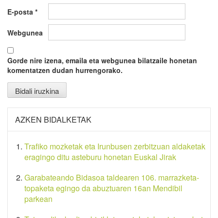
E-posta
*
Webgunea
Gorde nire izena, emaila eta webgunea bilatzaile honetan
komentatzen dudan hurrengorako.
AZKEN BIDALKETAK
Trafiko mozketak eta Irunbusen zerbitzuan aldaketak
eragingo ditu asteburu honetan Euskal Jirak
Garabateando Bidasoa taldearen 106. marrazketa-
topaketa egingo da abuztuaren 16an Mendibil
parkean