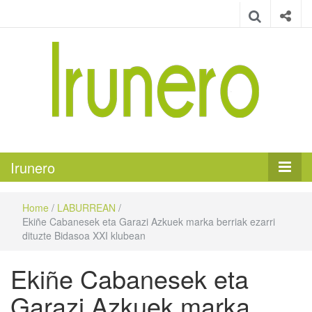
Irunero
Irungo euskarazko aldizkaria
Irunero
Home
/
LABURREAN
/
Ekiñe Cabanesek eta Garazi Azkuek marka berriak ezarri
dituzte Bidasoa XXI klubean
Ekiñe Cabanesek eta
Garazi Azkuek marka