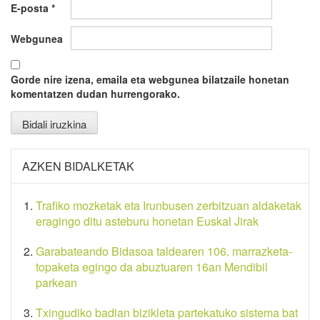
E-posta
*
Webgunea
Gorde nire izena, emaila eta webgunea bilatzaile honetan
komentatzen dudan hurrengorako.
AZKEN BIDALKETAK
Trafiko mozketak eta Irunbusen zerbitzuan aldaketak
eragingo ditu asteburu honetan Euskal Jirak
Garabateando Bidasoa taldearen 106. marrazketa-
topaketa egingo da abuztuaren 16an Mendibil
parkean
Txingudiko badian bizikleta partekatuko sistema bat