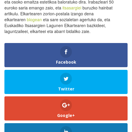
eta osoko emaitza estetikoa baloratuko dira. Irabazleari 50
euroko saria emango zaio, eta
itsasargiei
buruzko hainbat
artikulu. Elkartearen zorion-postala izango dena
elkartearen
blogean
eta sare sozialetan agertuko da, eta
Euskadiko Itsasargien Lagunen Elkartearen bazkideei,
laguntzaileei, elkarteei eta abarri bidaliko zaie.
Facebook
Twitter
Google+