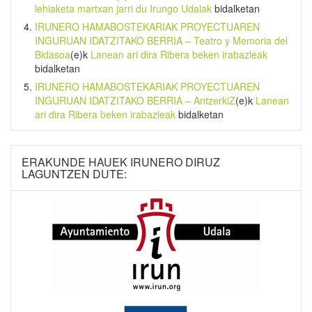
lehiaketa martxan jarri du Irungo Udalak
bidalketan
IRUNERO HAMABOSTEKARIAK PROYECTUAREN
INGURUAN IDATZITAKO BERRIA – Teatro y Memoria del
Bidasoa
(e)k
Lanean ari dira Ribera beken irabazleak
bidalketan
IRUNERO HAMABOSTEKARIAK PROYECTUAREN
INGURUAN IDATZITAKO BERRIA – AntzerkiZ
(e)k
Lanean
ari dira Ribera beken irabazleak
bidalketan
ERAKUNDE HAUEK IRUNERO DIRUZ
LAGUNTZEN DUTE: