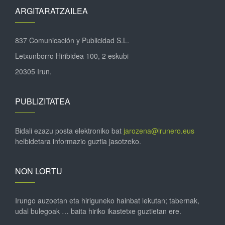
ARGITARATZAILEA
837 Comunicación y Publicidad S.L.
Letxunborro Hiribidea 100, 2 eskubi
20305 Irun.
PUBLIZITATEA
Bidali ezazu posta elektroniko bat
jarozena@irunero.eus
helbidetara informazio guztia jasotzeko.
NON LORTU
Irungo auzoetan eta hiriguneko hainbat lekutan; tabernak,
udal bulegoak … baita hiriko ikastetxe guztietan ere.