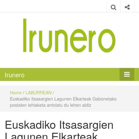
Irunero
Irungo euskarazko aldizkaria
Irunero
Home
/
LABURREAN
/
Euskadiko Itsasargien Lagunen Elkarteak Gabonetako
postalen lehiaketa antolatu du lehen aldiz
Euskadiko Itsasargien
Lagunen Elkarteak