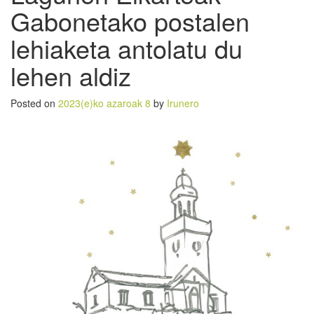
Gabonetako postalen
lehiaketa antolatu du
lehen aldiz
Posted on
2023(e)ko azaroak 8
by
Irunero