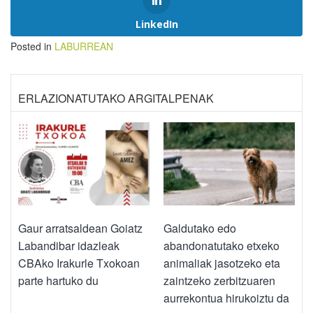
LinkedIn
Posted in
LABURREAN
ERLAZIONATUTAKO ARGITALPENAK
Gaur arratsaldean Goiatz
Galdutako edo
Labandibar idazleak
abandonatutako etxeko
CBAko Irakurle Txokoan
animaliak jasotzeko eta
parte hartuko du
zaintzeko zerbitzuaren
aurrekontua hirukoiztu da