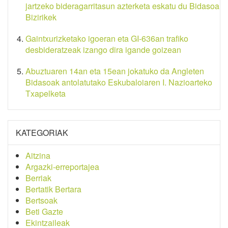
jartzeko bideragarritasun azterketa eskatu du Bidasoa
Bizirikek
Gaintxurizketako igoeran eta GI-636an trafiko
desbideratzeak izango dira igande goizean
Abuztuaren 14an eta 15ean jokatuko da Angleten
Bidasoak antolatutako Eskubaloiaren I. Nazioarteko
Txapelketa
KATEGORIAK
Aitzina
Argazki-erreportajea
Berriak
Bertatik Bertara
Bertsoak
Beti Gazte
Ekintzaileak