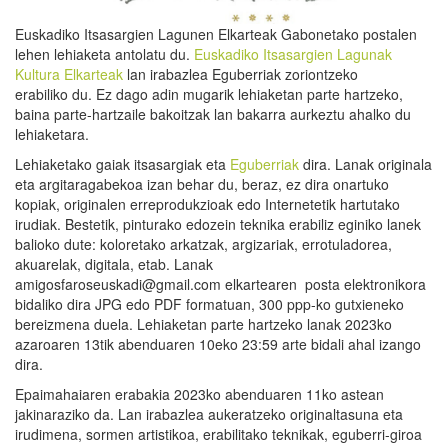
Euskadiko Itsasargien Lagunen Elkarteak Gabonetako postalen
lehen lehiaketa antolatu du.
Euskadiko Itsasargien Lagunak
Kultura Elkarteak
lan irabazlea Eguberriak zoriontzeko
erabiliko du. Ez dago adin mugarik lehiaketan parte hartzeko,
baina parte-hartzaile bakoitzak lan bakarra aurkeztu ahalko du
lehiaketara.
Lehiaketako gaiak itsasargiak eta
Eguberriak
dira. Lanak originala
eta argitaragabekoa izan behar du, beraz, ez dira onartuko
kopiak, originalen erreprodukzioak edo Internetetik hartutako
irudiak. Bestetik, pinturako edozein teknika erabiliz eginiko lanek
balioko dute: koloretako arkatzak, argizariak, errotuladorea,
akuarelak, digitala, etab. Lanak
amigosfaroseuskadi@gmail.com elkartearen posta elektronikora
bidaliko dira JPG edo PDF formatuan, 300 ppp-ko gutxieneko
bereizmena duela. Lehiaketan parte hartzeko lanak 2023ko
azaroaren 13tik abenduaren 10eko 23:59 arte bidali ahal izango
dira.
Epaimahaiaren erabakia 2023ko abenduaren 11ko astean
jakinaraziko da. Lan irabazlea aukeratzeko originaltasuna eta
irudimena, sormen artistikoa, erabilitako teknikak, eguberri-giroa