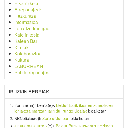
Elkarrizketa
Erreportajeak
Hezkuntza
Informazioa
Irun atzo Irun gaur
Kale inkesta
Kalean Bai
Kirolak
Kolaborazioa
Kultura
LABURREAN
Publierreportajea
IRUZKIN BERRIAK
Irun-za(ha)r-berria
(e)k
Beldur Barik ikus-entzunezkoen
lehiaketa martxan jarri du Irungo Udalak
bidalketan
NBNoticias
(e)k
Zure ordenean
bidalketan
ainara maia urrotz
(e)k
Beldur Barik ikus-entzunezkoen