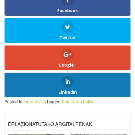
Facebook
Twitter
Google+
LinkedIn
Posted in
Informazioa
Tagged
Familiaren balioa
ERLAZIONATUTAKO ARGITALPENAK