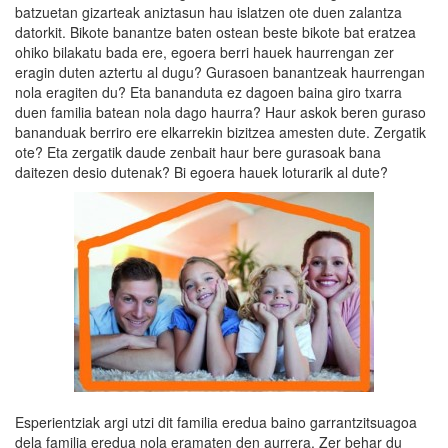
batzuetan gizarteak aniztasun hau islatzen ote duen zalantza
datorkit. Bikote banantze baten ostean beste bikote bat eratzea
ohiko bilakatu bada ere, egoera berri hauek haurrengan zer
eragin duten aztertu al dugu? Gurasoen banantzeak haurrengan
nola eragiten du? Eta bananduta ez dagoen baina giro txarra
duen familia batean nola dago haurra? Haur askok beren guraso
bananduak berriro ere elkarrekin bizitzea amesten dute. Zergatik
ote? Eta zergatik daude zenbait haur bere gurasoak bana
daitezen desio dutenak? Bi egoera hauek loturarik al dute?
Esperientziak argi utzi dit familia eredua baino garrantzitsuagoa
dela familia eredua nola eramaten den aurrera. Zer behar du