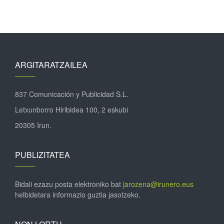
ARGITARATZAILEA
837 Comunicación y Publicidad S.L.
Letxunborro Hiribidea 100, 2 eskubi
20305 Irun.
PUBLIZITATEA
Bidali ezazu posta elektroniko bat
jarozena@irunero.eus
helbidetara informazio guztia jasotzeko.