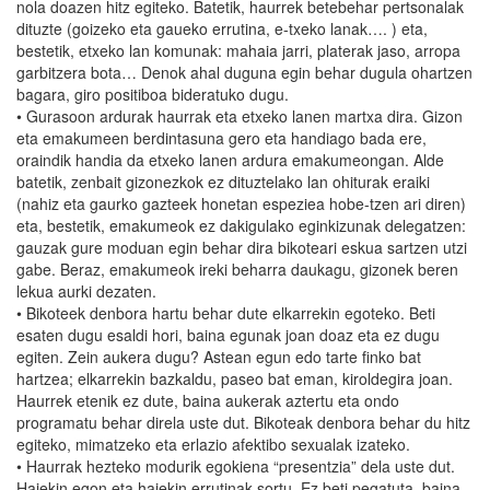
nola doazen hitz egiteko. Batetik, haurrek betebehar pertsonalak
dituzte (goizeko eta gaueko errutina, e-txeko lanak…. ) eta,
bestetik, etxeko lan komunak: mahaia jarri, platerak jaso, arropa
garbitzera bota… Denok ahal duguna egin behar dugula ohartzen
bagara, giro positiboa bideratuko dugu.
• Gurasoon ardurak haurrak eta etxeko lanen martxa dira. Gizon
eta emakumeen berdintasuna gero eta handiago bada ere,
oraindik handia da etxeko lanen ardura emakumeongan. Alde
batetik, zenbait gizonezkok ez dituztelako lan ohiturak eraiki
(nahiz eta gaurko gazteek honetan espeziea hobe-tzen ari diren)
eta, bestetik, emakumeok ez dakigulako eginkizunak delegatzen:
gauzak gure moduan egin behar dira bikoteari eskua sartzen utzi
gabe. Beraz, emakumeok ireki beharra daukagu, gizonek beren
lekua aurki dezaten.
• Bikoteek denbora hartu behar dute elkarrekin egoteko. Beti
esaten dugu esaldi hori, baina egunak joan doaz eta ez dugu
egiten. Zein aukera dugu? Astean egun edo tarte finko bat
hartzea; elkarrekin bazkaldu, paseo bat eman, kiroldegira joan.
Haurrek etenik ez dute, baina aukerak aztertu eta ondo
programatu behar direla uste dut. Bikoteak denbora behar du hitz
egiteko, mimatzeko eta erlazio afektibo sexualak izateko.
• Haurrak hezteko modurik egokiena “presentzia” dela uste dut.
Haiekin egon eta haiekin errutinak sortu. Ez beti pegatuta, baina