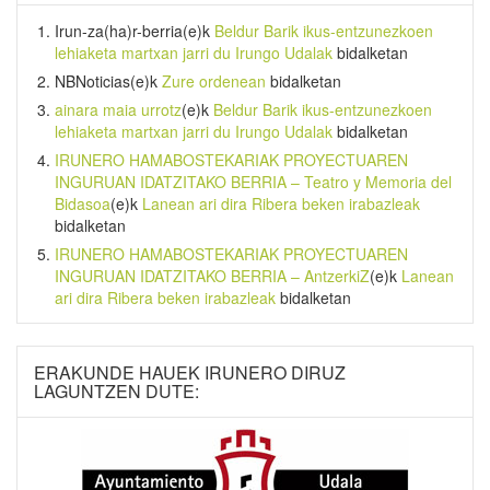
Irun-za(ha)r-berria
(e)k
Beldur Barik ikus-entzunezkoen
lehiaketa martxan jarri du Irungo Udalak
bidalketan
NBNoticias
(e)k
Zure ordenean
bidalketan
ainara maia urrotz
(e)k
Beldur Barik ikus-entzunezkoen
lehiaketa martxan jarri du Irungo Udalak
bidalketan
IRUNERO HAMABOSTEKARIAK PROYECTUAREN
INGURUAN IDATZITAKO BERRIA – Teatro y Memoria del
Bidasoa
(e)k
Lanean ari dira Ribera beken irabazleak
bidalketan
IRUNERO HAMABOSTEKARIAK PROYECTUAREN
INGURUAN IDATZITAKO BERRIA – AntzerkiZ
(e)k
Lanean
ari dira Ribera beken irabazleak
bidalketan
ERAKUNDE HAUEK IRUNERO DIRUZ
LAGUNTZEN DUTE: