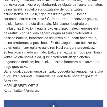
bai eskuragarri. Gure eginbeharrek ez digute beti aukera ematen,
baina haiekin egoteko eta gozatzeko denbora izatea
ezinbestekoa da. Egin, egon eta izaten gozatu. Hori da
zoriontasunaren iturri, ezta? Gure haurren presentziaz gozatu,
haiekin konpartitu eta disfrutatu. Maitasunez begiratu eta
maitasunez tinko ipini eguneroko errutinak, haiekin egonez eta
baloratuz. Zer nahi edo espero dugun azaldu erreferentzia
positibo batekin, beharrezkoa sentitzen dugunean haserretuz,
baina erreferentzia positiboez. Ez diezaiegun esan beti zer ez
duten egiten, zer egiteko gai diren ikusi eta gure presentziaz
egitea bideratu edo animatu. Batzuetan ez gara modu positiboan
kokatuko eta normala da, gure erreferentziak gehienetan
negatiboak direlako; baina leku positibo honetara bueltatzea bai
dago gure esku.
Bananduak dauden gurasoentzako gogoeta hurrengoan jorratuko
dugu. Izan zoriontsu, haurrekin gauden tarte horietaz gozatuz.
Sarri arte
MAPI URRESTI ORTIZ
Kuttun.kuttun@gmail.com