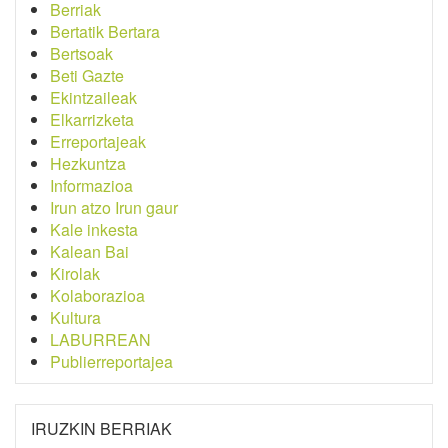
Berriak
Bertatik Bertara
Bertsoak
Beti Gazte
Ekintzaileak
Elkarrizketa
Erreportajeak
Hezkuntza
Informazioa
Irun atzo Irun gaur
Kale inkesta
Kalean Bai
Kirolak
Kolaborazioa
Kultura
LABURREAN
Publierreportajea
IRUZKIN BERRIAK