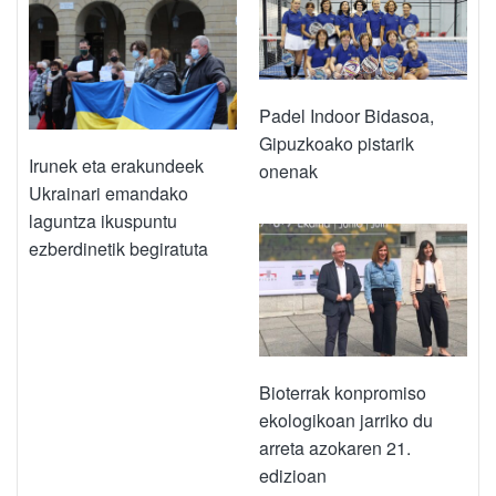
Padel Indoor Bidasoa,
Gipuzkoako pistarik
Irunek eta erakundeek
onenak
Ukrainari emandako
laguntza ikuspuntu
ezberdinetik begiratuta
Bioterrak konpromiso
ekologikoan jarriko du
arreta azokaren 21.
edizioan