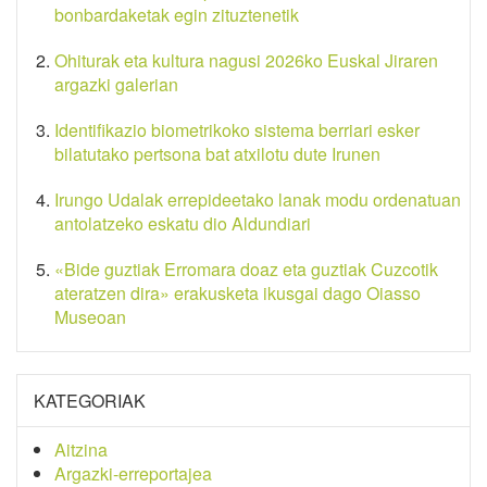
bonbardaketak egin zituztenetik
Ohiturak eta kultura nagusi 2026ko Euskal Jiraren
argazki galerian
Identifikazio biometrikoko sistema berriari esker
bilatutako pertsona bat atxilotu dute Irunen
Irungo Udalak errepideetako lanak modu ordenatuan
antolatzeko eskatu dio Aldundiari
«Bide guztiak Erromara doaz eta guztiak Cuzcotik
ateratzen dira» erakusketa ikusgai dago Oiasso
Museoan
KATEGORIAK
Aitzina
Argazki-erreportajea