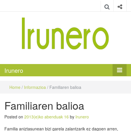
Irunero
Irungo euskarazko aldizkaria
Irunero
Home
/
Informazioa
/
Familiaren balioa
Familiaren balioa
Posted on
2013(e)ko abenduak 16
by
Irunero
Familia aniztasunean bizi garela zalantzarik ez dagoen arren,