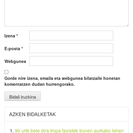
Izena
*
E-posta
*
Webgunea
Gorde nire izena, emaila eta webgunea bilatzaile honetan
komentatzen dudan hurrengorako.
AZKEN BIDALKETAK
90 urte bete dira tropa faxistek Irunen aurkako lehen