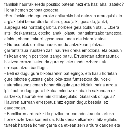
familiak haurrak eredu positibo batean hezi eta hazi ahal izateko?
Hona hemen zenbait gogoeta:
•Errutinekin edo eguneroko ohiturekin bat datozen arau gutxi eta
argiak ipini behar dira familian: goxo jaiki, gosaldu, jantzi,
aurpegia eta hortzak garbitu, norbere gela txukun utzi… Etxera
iritsi, deskantsatu, etxeko lanak, jolastu, pantailentzako tartetxoa,
afaldu, ohean irakurri, goxotasun unea eta lotara joatea.
• Guraso biek errutina hauek modu antzekoan ipintzea
garrantzitsua iruditzen zait, haurren oreka emozional eta osasun
fisikoan eragin positiboa izango baitu. Errutinetan adostasunak
bilatzea erraza izaten da gure egiteko modu ezberdinak
errespetatzen baditugu.
• Beti ez dugu gure bikotearekin bat egingo, eta kasu horietan
gure bikotea gutxietsi gabe joka-tzea funtsezkoa da. Noski
naturaltasunez eman behar ditugula gure iritziak, baina arreta
ipini behar dugu gure bikotea minduz eztabaida sakonean ez
sartzeko, haurrak ere min ditzakegulako. Gatazkak ditugula?
Haurren aurrean errespetuz hitz egiten dugu; bestela, ez
daudenean.
• Familiaren ardurak kide guztien artean adostea eta tarteka
horiek aztertzea komeni da. Kide denak elkarrekin hitz egiteko
tarteak hartzea komenigarria da etxean zein ardura dauden eta