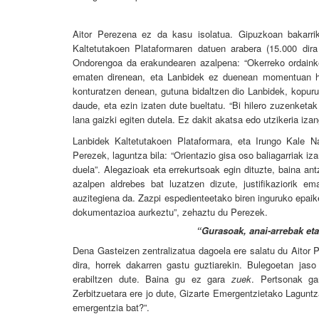
Aitor Perezena ez da kasu isolatua. Gipuzkoan bakarri
Kaltetutakoen Plataformaren datuen arabera (15.000 dir
Ondorengoa da erakundearen azalpena: “Okerreko ordainke
ematen direnean, eta Lanbidek ez duenean momentuan hai
konturatzen denean, gutuna bidaltzen dio Lanbidek, kopuru
daude, eta ezin izaten dute bueltatu.
“Bi hilero zuzenketak
lana gaizki egiten dutela. Ez dakit akatsa edo utzikeria iza
Lanbidek Kaltetutakoen Plataformara, eta Irungo Kale Na
Perezek, laguntza bila: “Orientazio gisa oso baliagarriak i
duela”. Alegazioak eta errekurtsoak egin dituzte, baina ant
azalpen aldrebes bat luzatzen dizute, justifikaziorik 
auzitegiena da. Zazpi espedienteetako biren inguruko epaik
dokumentazioa aurkeztu”, zehaztu du Perezek.
“Gurasoak, anai-arrebak eta
Dena Gasteizen zentralizatua dagoela ere salatu du Aitor P
dira, horrek dakarren gastu guztiarekin. Bulegoetan jaso
erabiltzen dute. Baina gu ez gara
zuek
. Pertsonak ga
Zerbitzuetara ere jo dute, Gizarte Emergentzietako Laguntz
emergentzia bat?”.