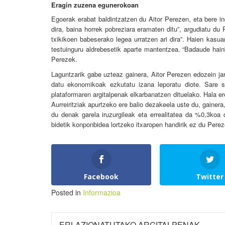
Eragin zuzena egunerokoan
Egoerak erabat baldintzatzen du Aitor Perezen, eta bere i
dira, baina horrek pobreziara eramaten ditu”, argudiatu du
txikikoen babeserako legea urratzen ari dira”. Haien kasu
testuinguru aldrebesetik aparte mantentzea. “Badaude hainb
Perezek.
Laguntzarik gabe uzteaz gainera, Aitor Perezen edozein ja
datu ekonomikoak ezkutatu izana leporatu diote. Sare so
plataformaren argitalpenak elkarbanatzen dituelako. Hala er
Aurreiritziak apurtzeko ere balio dezakeela uste du, gainer
du denak garela iruzurgileak eta errealitatea da %0,3koa 
bidetik konponbidea lortzeko itxaropen handirik ez du Pereze
Facebook
Twitter
Posted in
Informazioa
ERLAZIONATUTAKO ARGITALPENAK