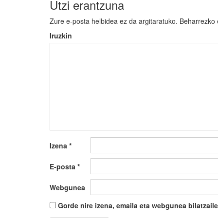
Utzi erantzuna
Zure e-posta helbidea ez da argitaratuko.
Beharrezko
Iruzkin
Izena
*
E-posta
*
Webgunea
Gorde nire izena, emaila eta webgunea bilatza