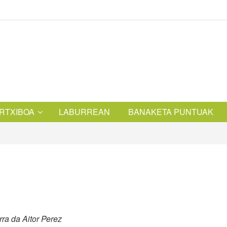
RTXIBOA
LABURREAN
BANAKETA PUNTUAK
rra da Aitor Perez