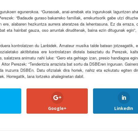
ngurukoen egunerokoa. “Gurasoak, anai-arrebak eta ingurukoak laguntzen aha
 Perezek: “Badaude guraso bakarreko familiak, errekurtsorik gabe utzi dituzt
an ere, alabaren hezkuntza aurrera ateratzea da lehentasuna. Ez da erraza, 
at eta hainbat gauza, oso arruntak diruditenak, baina ezin ditugunak egin”,
rduera kontrolatzen du Lanbidek. Amateur musika talde batean jotzeagatik, e
zialetako aktibitatea ere kontrolatzen diotela baieztatu du Perezek, kalt
e, salatzera animatu nahi luke: “Gero eta gehiago izan, presio handiagoa egi
a, Aitor Perezek: “Tendentzia arrazista bat sortu da DSBEren inguruan. Gaine
da iruzurra DSBEn. Datu ofizialak dira horiek, nahiz eta ezkutatu egiten dir
k. Horregatik, lana lortzeko ahaleginetan dabil.
Google+
LinkedIn