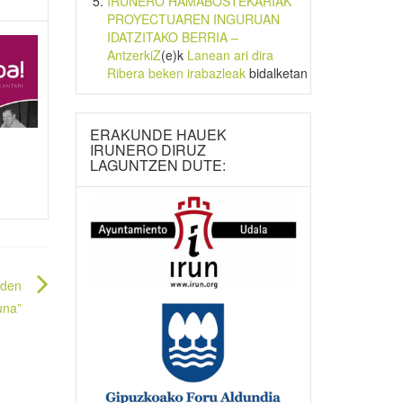
IRUNERO HAMABOSTEKARIAK
PROYECTUAREN INGURUAN
IDATZITAKO BERRIA –
AntzerkiZ
(e)k
Lanean ari dira
Ribera beken irabazleak
bidalketan
ERAKUNDE HAUEK
IRUNERO DIRUZ
LAGUNTZEN DUTE:
 den
una”