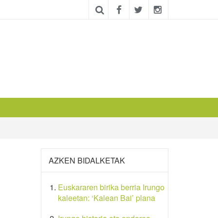
AZKEN BIDALKETAK
Euskararen birika berria Irungo
kaleetan: ‘Kalean Bai’ plana