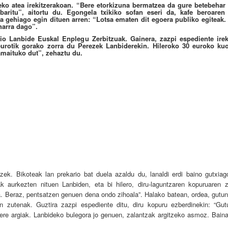
eko atea irekitzerakoan. “Bere etorkizuna bermatzea da gure betebehar
aritu”, aitortu du. Egongela txikiko sofan eseri da, kafe beroaren 
ta gehiago egin dituen arren: “Lotsa ematen dit egoera publiko egiteak.
eharra dago”.
o Lanbide Euskal Enplegu Zerbitzuak. Gainera, zazpi espediente irek
eurotik gorako zorra du Perezek Lanbiderekin. Hileroko 30 euroko ku
amaituko dut”, zehaztu du.
ek. Bikoteak lan prekario bat duela azaldu du, lanaldi erdi baino gutxiag
k aurkezten nituen Lanbiden, eta bi hilero, diru-laguntzaren kopuruaren 
ra. Beraz, pentsatzen genuen dena ondo zihoala”. Halako batean, ordea, gutun
zen zutenak. Guztira zazpi espediente ditu, diru kopuru ezberdinekin: “Gu
atere argiak. Lanbideko bulegora jo genuen, zalantzak argitzeko asmoz. Bain