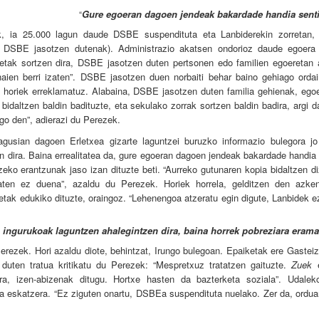
Gure egoeran dagoen jendeak bakardade handia sent
“
k, ia 25.000 lagun daude DSBE suspendituta eta Lanbiderekin zorretan,
a DSBE jasotzen dutenak). Administrazio akatsen ondorioz daude egoera 
tak sortzen dira, DSBE jasotzen duten pertsonen edo familien egoeretan 
en berri izaten”. DSBE jasotzen duen norbaiti behar baino gehiago ordai
 horiek erreklamatuz. Alabaina, DSBE jasotzen duten familia gehienak, egoer
 bidaltzen baldin badituzte, eta sekulako zorrak sortzen baldin badira, argi 
ngo den”, adierazi du Perezek.
gusian dagoen Erletxea gizarte laguntzei buruzko informazio bulegora jo
zan dira. Baina errealitatea da, gure egoeran dagoen jendeak bakardade handia
zeko erantzunak jaso izan dituzte beti. “Aurreko gutunaren kopia bidaltzen d
ematen ez duena”, azaldu du Perezek. Horiek horrela, gelditzen den azke
etak edukiko dituzte, oraingoz. “Lehenengoa atzeratu egin digute, Lanbidek 
 ingurukoak laguntzen ahalegintzen dira, baina horrek pobreziara erama
erezek. Hori azaldu diote, behintzat, Irungo bulegoan. Epaiketak ere Gastei
 duten tratua kritikatu du Perezek: “Mespretxuz tratatzen gaituzte.
Zuek
e
ra, izen-abizenak ditugu. Hortxe hasten da bazterketa soziala”. Udalek
a eskatzera. “Ez ziguten onartu,
DSBEa suspendituta nuelako. Zer da, orduan