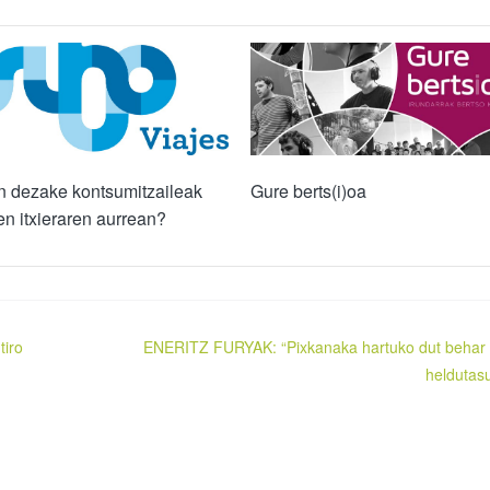
n dezake kontsumitzaileak
Gure berts(i)oa
n itxieraren aurrean?
tiro
ENERITZ FURYAK: “Pixkanaka hartuko dut behar
heldutas