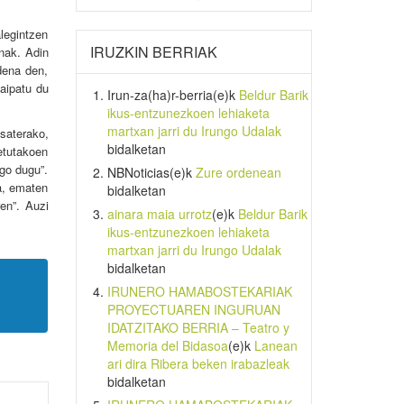
legintzen
IRUZKIN BERRIAK
enak. Adin
dena den,
 aipatu du
Irun-za(ha)r-berria
(e)k
Beldur Barik
ikus-entzunezkoen lehiaketa
martxan jarri du Irungo Udalak
saterako,
bidalketan
etutakoen
ngo dugu”.
NBNoticias
(e)k
Zure ordenean
ra, ematen
bidalketan
en”. Auzi
ainara maia urrotz
(e)k
Beldur Barik
ikus-entzunezkoen lehiaketa
martxan jarri du Irungo Udalak
bidalketan
IRUNERO HAMABOSTEKARIAK
PROYECTUAREN INGURUAN
IDATZITAKO BERRIA – Teatro y
Memoria del Bidasoa
(e)k
Lanean
ari dira Ribera beken irabazleak
bidalketan