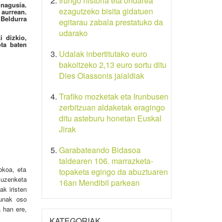
Irungo historia eta ondarea
 nagusia.
ezagutzeko bisita gidatuen
aurrean.
 Beldurra
egitarau zabala prestatuko da
udarako
i dizkio,
ota baten
Udalak inbertitutako euro
bakoitzeko 2,13 euro sortu ditu
Dies Oiassonis jaialdiak
Trafiko mozketak eta Irunbusen
zerbitzuan aldaketak eragingo
ditu asteburu honetan Euskal
Jirak
Garabateando Bidasoa
taldearen 106. marrazketa-
okoa, eta
topaketa egingo da abuztuaren
zuzenketa
16an Mendibil parkean
ak iristen
tunak oso
a han ere,
KATEGORIAK