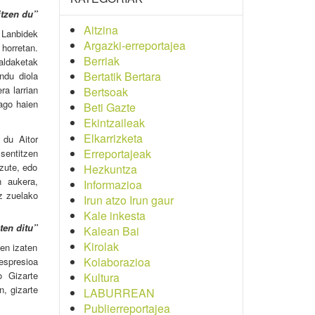
itzen du”
Aitzina
 Lanbidek
Argazki-erreportajea
horretan.
Berriak
aldaketak
Bertatik Bertara
ndu diola
a larrian
Bertsoak
dago haien
Beti Gazte
Ekintzaileak
Elkarrizketa
 du Aitor
Erreportajeak
 sentitzen
izute, edo
Hezkuntza
n aukera,
Informazioa
ez zuelako
Irun atzo Irun gaur
Kale inkesta
ten ditu”
Kalean Bai
Kirolak
zen izaten
Kolaborazioa
spresioa
o Gizarte
Kultura
, gizarte
LABURREAN
Publierreportajea