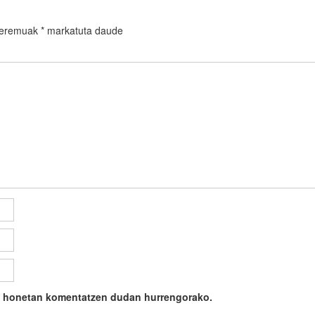
 eremuak
*
markatuta daude
ile honetan komentatzen dudan hurrengorako.