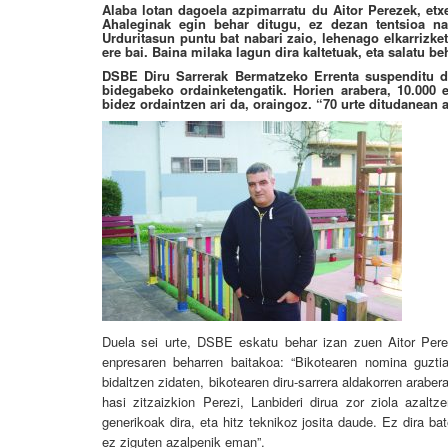
Alaba lotan dagoela azpimarratu du Aitor Perezek, etx
Ahaleginak egin behar ditugu, ez dezan tentsioa nab
Urduritasun puntu bat nabari zaio, lehenago elkarrizke
ere bai. Baina milaka lagun dira kaltetuak, eta salatu b
DSBE Diru Sarrerak Bermatzeko Errenta suspenditu di
bidegabeko ordainketengatik. Horien arabera, 10.000 
bidez ordaintzen ari da, oraingoz. “70 urte ditudanean 
Duela sei urte, DSBE eskatu behar izan zuen Aitor Perez
enpresaren beharren baitakoa: “Bikotearen nomina guztia
bidaltzen zidaten, bikotearen diru-sarrera aldakorren arabe
hasi zitzaizkion Perezi, Lanbideri dirua zor ziola azalt
generikoak dira, eta hitz teknikoz josita daude. Ez dira b
ez ziguten azalpenik eman”.