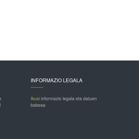
INFORMAZIO LEGALA
o
Ikusi
informazio legala eta datuen
l
babesa