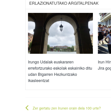
ERLAZIONATUTAKO ARGITALPENAK
Irungo Udalak euskararen
Irun Hi
errefortzurako eskolak eskainiko ditu
Jira go
udan Bigarren Hezkuntzako
ikasleentzat
Bidalketetan
Zer gertatu zen Irunen orain dela 100 urte?