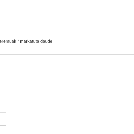
 eremuak
*
markatuta daude