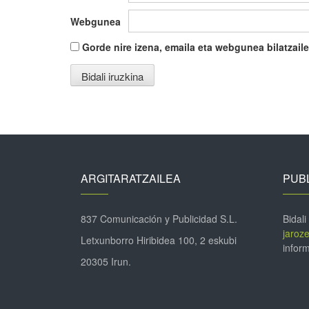
Webgunea
Gorde nire izena, emaila eta webgunea bilatza
ARGITARATZAILEA
PUBL
837 Comunicación y Publicidad S.L.
Bidali
jaroz
Letxunborro Hiribidea 100, 2 eskubi
inform
20305 Irun.