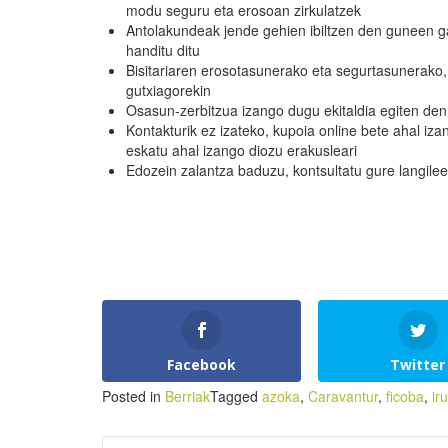
modu seguru eta erosoan zirkulatzek
Antolakundeak jende gehien ibiltzen den guneen ga
handitu ditu
Bisitariaren erosotasunerako eta segurtasunerako
gutxiagorekin
Osasun-zerbitzua izango dugu ekitaldia egiten den
Kontakturik ez izateko, kupoia online bete ahal i
eskatu ahal izango diozu erakusleari
Edozein zalantza baduzu, kontsultatu gure langileei
Facebook
Twitter
Posted in
Berriak
Tagged
azoka
,
Caravantur
,
ficoba
,
ir