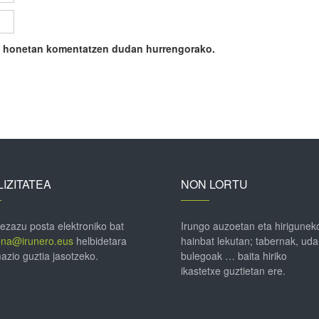
ile honetan komentatzen dudan hurrengorako.
IZITATEA
NON LORTU
 ezazu posta elektroniko bat
Irungo auzoetan eta hirigunek
ena@irunero.eus
helbidetara
hainbat lekutan; tabernak, uda
azio guztia jasotzeko.
bulegoak … baita hiriko
ikastetxe guztietan ere.