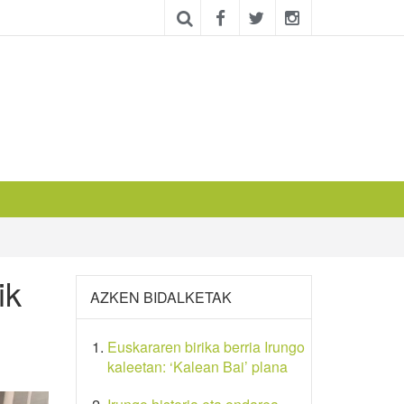
ik
AZKEN BIDALKETAK
Euskararen birika berria Irungo
kaleetan: ‘Kalean Bai’ plana