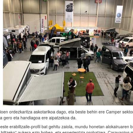
ioen ordezkaritza askotarikoa dago, eta beste behin ere Camper sekto
a gero eta handiagoa ere aipatzekoa da.
este erabiltzaile-profil bat gehitu zaiola, mundu honetan alokairuaren b
 hiltzeko” aukera ezin hobea, eta esperientzia probatzea, Caravaning