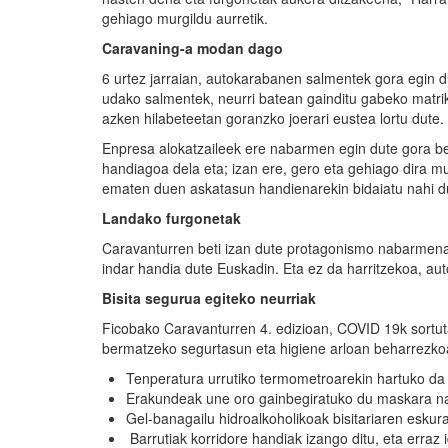
gehiago murgildu aurretik.
Caravaning
-a modan dago
6 urtez jarraian, autokarabanen salmentek gora egin d
udako salmentek, neurri batean gainditu gabeko matrik
azken hilabeteetan goranzko joerari eustea lortu dute.
Enpresa alokatzaileek ere nabarmen egin dute gora be
handiagoa dela eta; izan ere, gero eta gehiago dira mug
ematen duen askatasun handienarekin bidaiatu nahi d
Landako furgonetak
Caravanturren beti izan dute protagonismo nabarmena
indar handia dute Euskadin. Eta ez da harritzekoa, auto
Bisita segurua egiteko neurriak
Ficobako Caravanturren 4. edizioan, COVID 19k sortut
bermatzeko segurtasun eta higiene arloan beharrezkoa
Tenperatura urrutiko termometroarekin hartuko da
Erakundeak une oro gainbegiratuko du maskara nah
Gel-banagailu hidroalkoholikoak bisitariaren eskura
Barrutiak korridore handiak izango ditu, eta erraz 