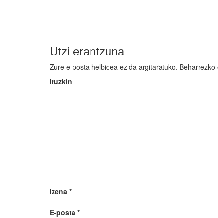
zehar
nabigatu
Utzi erantzuna
Zure e-posta helbidea ez da argitaratuko.
Beharrezko
Iruzkin
Izena
*
E-posta
*