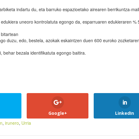
rbiketa indartu du, eta barruko espazioetako airearen berrikuntza-mai
, edukiera uneoro kontrolatuta egongo da, esparruaren edukieraren % 
 bitartean
zango duzu, edo, bestela, azokak eskaintzen duen 600 euroko zozketar
, behar bezala identifikatuta egongo baitira.
Google+
LinkedIn
un
,
irunero
,
Urria