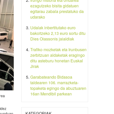
Irungo historia eta ondarea
ezagutzeko bisita gidatuen
egitarau zabala prestatuko da
udarako
Udalak inbertitutako euro
bakoitzeko 2,13 euro sortu ditu
Dies Oiassonis jaialdiak
Trafiko mozketak eta Irunbusen
zerbitzuan aldaketak eragingo
ditu asteburu honetan Euskal
Jirak
Garabateando Bidasoa
taldearen 106. marrazketa-
topaketa egingo da abuztuaren
16an Mendibil parkean
rea
idez
KATEGORIAK
 munduan