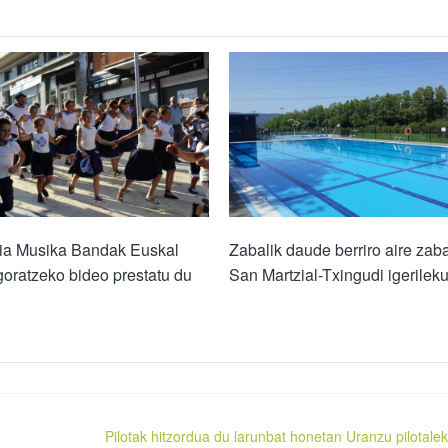
ria Musika Bandak Euskal
Zabalik daude berriro aire zab
goratzeko bideo prestatu du
San Martzial-Txingudi igerilek
Pilotak hitzordua du larunbat honetan Uranzu pilotale