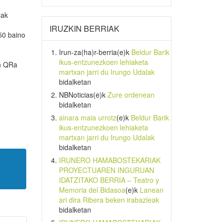
lak
IRUZKIN BERRIAK
50 baino
Irun-za(ha)r-berria
(e)k
Beldur Barik
ikus-entzunezkoen lehiaketa
en QRa
martxan jarri du Irungo Udalak
bidalketan
NBNoticias
(e)k
Zure ordenean
bidalketan
ainara maia urrotz
(e)k
Beldur Barik
ikus-entzunezkoen lehiaketa
martxan jarri du Irungo Udalak
bidalketan
IRUNERO HAMABOSTEKARIAK
PROYECTUAREN INGURUAN
IDATZITAKO BERRIA – Teatro y
Memoria del Bidasoa
(e)k
Lanean
ari dira Ribera beken irabazleak
bidalketan