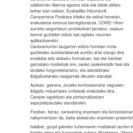
udaberrian Alarma egoera zela-eta datak aldatu
behar izan ostean. Euskadiko hitzordurik
Camperrena Ficobara iritsiko da ostiral honetan,
erakusketa-eremua berregituratuta, COVID 19ren
aurreko segurtasun-protokoloari jarraituz, osasun-
berme guztiekin edizio bat egiteko neurrien
aplikazioarekin.
Caravanturren laugarren edizio honetan mota
guztietako autokarabanak aurkitu ahal izango dira
erosketa edo alokairu formatuan, bai eta hainbat
gamatako modeloak ere, osoko osaketetatik hasi eta
landako furgonetetaraino, eta aisiraldirako
ibilgailuetarako osagarriak dituzten standak.
Azokan, gainera, zonako kontzesionario nagusien
ibilgailu industrialen unitateak erakutsiko dira,
Camper egokitzen eta pertsonalizatzen
espezializatutako standarekin.
Ficoban, beraz, caravaning enpresen eta kontzesionar
nabarmentzen da, baita alokairuko enpresen presentzi
halaber, gurpil gaineko turismoaren maitaleari aurten b
hasten dena eta furgonetak aukera ditzakeena, “Harra