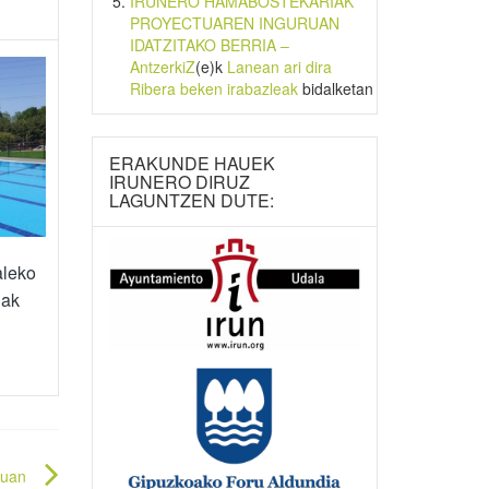
IRUNERO HAMABOSTEKARIAK
PROYECTUAREN INGURUAN
IDATZITAKO BERRIA –
AntzerkiZ
(e)k
Lanean ari dira
Ribera beken irabazleak
bidalketan
ERAKUNDE HAUEK
IRUNERO DIRUZ
LAGUNTZEN DUTE:
aleko
uak
kuan