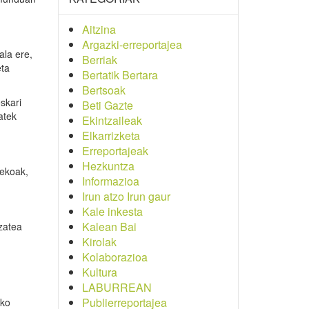
Aitzina
Argazki-erreportajea
ala ere,
Berriak
eta
Bertatik Bertara
Bertsoak
skari
Beti Gazte
atek
Ekintzaileak
Elkarrizketa
Erreportajeak
Hezkuntza
nekoak,
Informazioa
Irun atzo Irun gaur
Kale inkesta
Kalean Bai
zatea
Kirolak
Kolaborazioa
Kultura
LABURREAN
Publierreportajea
ako