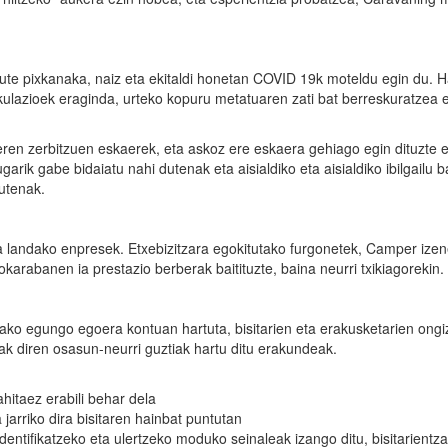
ute pixkanaka, naiz eta ekitaldi honetan COVID 19k moteldu egin du. H
ulazioek eraginda, urteko kopuru metatuaren zati bat berreskuratzea 
ren zerbitzuen eskaerek, eta askoz ere eskaera gehiago egin dituzte e
arik gabe bidaiatu nahi dutenak eta aisialdiko eta aisialdiko ibilgailu b
utenak.
 landako enpresek. Etxebizitzara egokitutako furgonetek, Camper ize
karabanen ia prestazio berberak baitituzte, baina neurri txikiagorekin.
ako egungo egoera kontuan hartuta, bisitarien eta erakusketarien ongi
k diren osasun-neurri guztiak hartu ditu erakundeak.
itaez erabili behar dela
 jarriko dira bisitaren hainbat puntutan
identifikatzeko eta ulertzeko moduko seinaleak izango ditu, bisitarientz