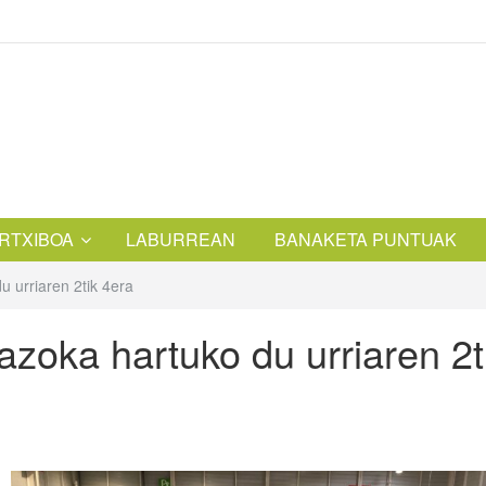
RTXIBOA
LABURREAN
BANAKETA PUNTUAK
 urriaren 2tik 4era
zoka hartuko du urriaren 2t