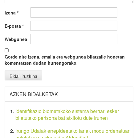
Izena
*
E-posta
*
Webgunea
Gorde nire izena, emaila eta webgunea bilatzaile honetan
komentatzen dudan hurrengorako.
AZKEN BIDALKETAK
Identifikazio biometrikoko sistema berriari esker
bilatutako pertsona bat atxilotu dute Irunen
Irungo Udalak errepideetako lanak modu ordenatuan
antolatzeko eskatu dio Aldundiari