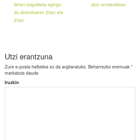
zehar
lehen txapelketa egingo
atzo arratsaldean
nabigatu
du abenduaren 22an eta
23an
Utzi erantzuna
Zure e-posta helbidea ez da argitaratuko.
Beharrezko eremuak
*
markatuta daude
Iruzkin