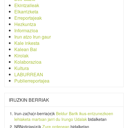
Ekintzaileak
Elkarrizketa
Erreportajeak
Hezkuntza
Informazioa
Irun atzo Irun gaur
Kale inkesta
Kalean Bai
Kirolak
Kolaborazioa
Kultura
LABURREAN
Publierreportajea
IRUZKIN BERRIAK
Irun-za(ha)r-berria
(e)k
Beldur Barik ikus-entzunezkoen
lehiaketa martxan jarri du Irungo Udalak
bidalketan
NBNoticias
(e)k
Zure ordenean
bidalketan