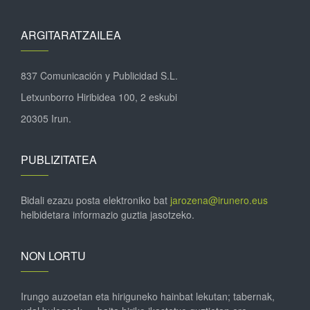
ARGITARATZAILEA
837 Comunicación y Publicidad S.L.
Letxunborro Hiribidea 100, 2 eskubi
20305 Irun.
PUBLIZITATEA
Bidali ezazu posta elektroniko bat
jarozena@irunero.eus
helbidetara informazio guztia jasotzeko.
NON LORTU
Irungo auzoetan eta hiriguneko hainbat lekutan; tabernak,