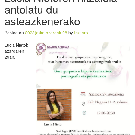
antolatu du
asteazkenerako
Posted on
2023(e)ko azaroak 28
by
Irunero
Lucia Nietok
azaroaren
29an,