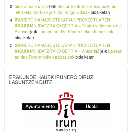
ainara maia urrotz
(e)k
Beldur Barik ikus-entzunezkoen
lehiaketa martxan jarri du Irungo Udalak
bidalketan
IRUNERO HAMABOSTEKARIAK PROYECTUAREN
INGURUAN IDATZITAKO BERRIA – Teatro y Memoria del
Bidasoa
(e)k
Lanean ari dira Ribera beken irabazleak
bidalketan
IRUNERO HAMABOSTEKARIAK PROYECTUAREN
INGURUAN IDATZITAKO BERRIA – AntzerkiZ
(e)k
Lanean
ari dira Ribera beken irabazleak
bidalketan
ERAKUNDE HAUEK IRUNERO DIRUZ
LAGUNTZEN DUTE: