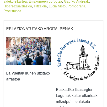
aldeko elkartea
,
Emakumeen gorputza
,
Gaurko Andreak
,
Hipersexualziazioa
,
Hitzaldia
,
Lucia Nieto
,
Pornografia
,
Prostituzioa
ERLAZIONATUTAKO ARGITALPENAK
La Vueltak Irunen utzitako
arrastoa
Euskadiko Itsasargien
Lagunak kultur elkarteak
mikroipuin lehiaketa