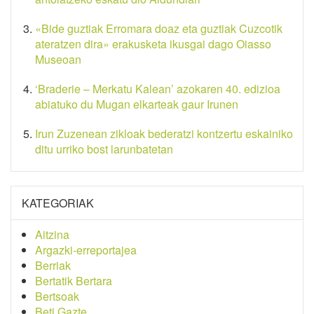
«Bide guztiak Erromara doaz eta guztiak Cuzcotik
ateratzen dira» erakusketa ikusgai dago Oiasso
Museoan
‘Braderie – Merkatu Kalean’ azokaren 40. edizioa
abiatuko du Mugan elkarteak gaur Irunen
Irun Zuzenean zikloak bederatzi kontzertu eskainiko
ditu urriko bost larunbatetan
KATEGORIAK
Aitzina
Argazki-erreportajea
Berriak
Bertatik Bertara
Bertsoak
Beti Gazte