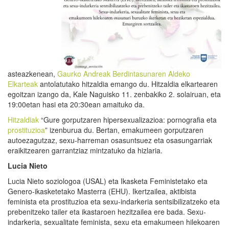
asteazkenean,
Gaurko Andreak Berdintasunaren Aldeko
Elkarteak
antolatutako hitzaldia emango du. Hitzaldia elkartearen
egoitzan izango da, Kale Naguisko 11. zenbakiko 2. solairuan, eta
19:00etan hasi eta 20:30ean amaituko da.
Hitzaldiak
“Gure gorputzaren hipersexualizazioa: pornografia eta
prostituzioa
” izenburua du. Bertan, emakumeen gorputzaren
autoezagutzaz, sexu-harreman osasuntsuez eta osasungarriak
eraikitzearen garrantziaz mintzatuko da hizlaria.
Lucia Nieto
Lucia Nieto soziologoa (USAL) eta Ikasketa Feministetako eta
Genero-ikasketetako Masterra (EHU). Ikertzailea, aktibista
feminista eta prostituzioa eta sexu-indarkeria sentsibilizatzeko eta
prebenitzeko tailer eta ikastaroen hezitzailea ere bada. Sexu-
indarkeria, sexualitate feminista, sexu eta emakumeen hilekoaren