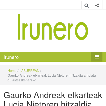
Irunero
Irungo euskarazko aldizkaria
Irunero
Home
/
LABURREAN
/
Gaurko Andreak elkarteak Lucia Nietoren hitzaldia antolatu
du asteazkenerako
Gaurko Andreak elkarteak
Lucia Nietoren hitzaldia