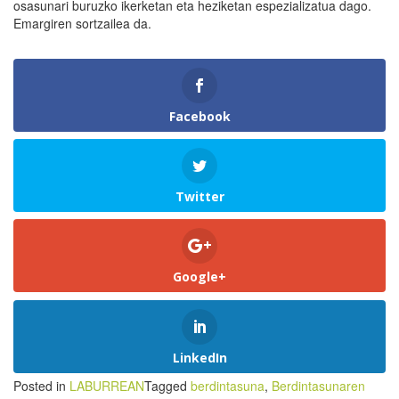
osasunari buruzko ikerketan eta heziketan espezializatua dago.
Emargiren sortzailea da.
Facebook
Twitter
Google+
LinkedIn
Posted in
LABURREAN
Tagged
berdintasuna
,
Berdintasunaren