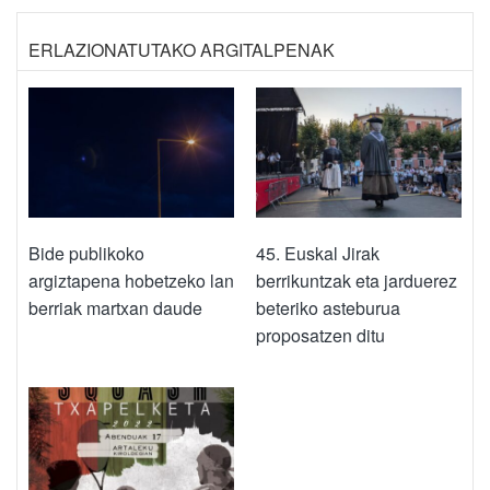
ERLAZIONATUTAKO ARGITALPENAK
Bide publikoko
45. Euskal Jirak
argiztapena hobetzeko lan
berrikuntzak eta jarduerez
berriak martxan daude
beteriko asteburua
proposatzen ditu