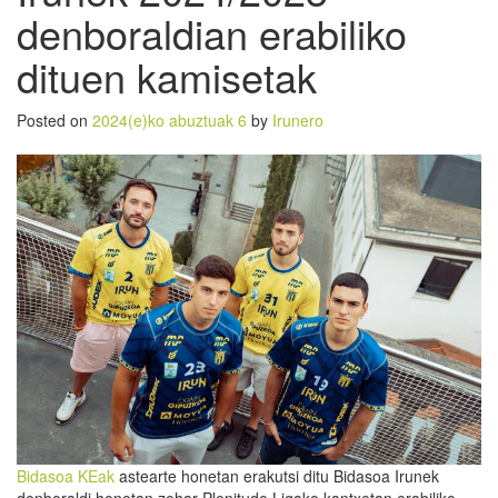
denboraldian erabiliko
dituen kamisetak
Posted on
2024(e)ko abuztuak 6
by
Irunero
Bidasoa KEak
astearte honetan erakutsi ditu Bidasoa Irunek
denboraldi honetan zehar Plenitude Ligako kantxetan erabiliko