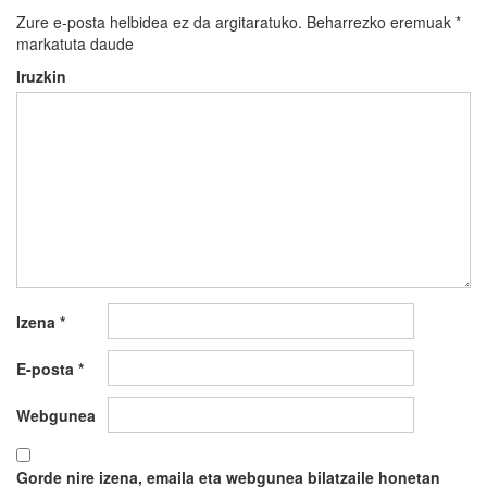
Zure e-posta helbidea ez da argitaratuko.
Beharrezko eremuak
*
markatuta daude
Iruzkin
Izena
*
E-posta
*
Webgunea
Gorde nire izena, emaila eta webgunea bilatzaile honetan