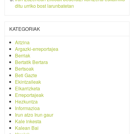
ditu urriko bost larunbatetan
KATEGORIAK
Aitzina
Argazki-erreportajea
Berriak
Bertatik Bertara
Bertsoak
Beti Gazte
Ekintzaileak
Elkarrizketa
Erreportajeak
Hezkuntza
Informazioa
Irun atzo Irun gaur
Kale inkesta
Kalean Bai