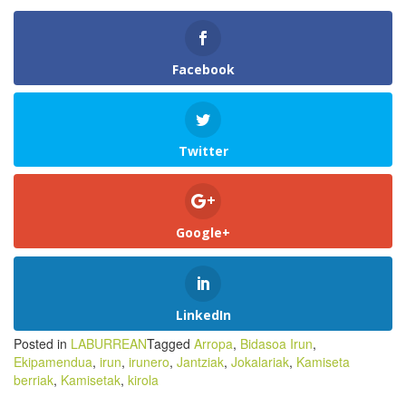
Facebook
Twitter
Google+
LinkedIn
Posted in
LABURREAN
Tagged
Arropa
,
Bidasoa Irun
,
Ekipamendua
,
irun
,
irunero
,
Jantziak
,
Jokalariak
,
Kamiseta
berriak
,
Kamisetak
,
kirola