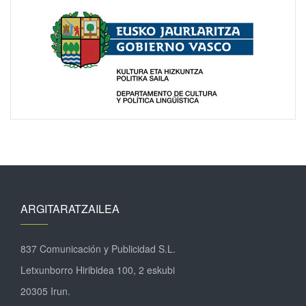
ARGITARATZAILEA
837 Comunicación y Publicidad S.L.
Letxunborro Hiribidea 100, 2 eskubi
20305 Irun.