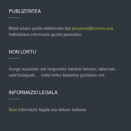
PUBLIZITATEA
Bidali ezazu posta elektroniko bat
jarozena@irunero.eus
helbidetara informazio guztia jasotzeko.
NON LORTU
Irungo auzoetan eta hiriguneko hainbat lekutan; tabernak,
udal bulegoak … baita hiriko ikastetxe guztietan ere.
INFORMAZIO LEGALA
Ikusi
informazio legala eta datuen babesa