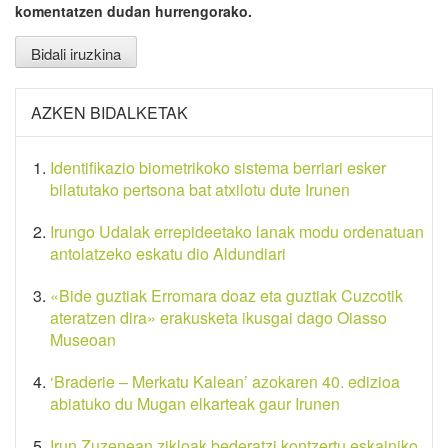
komentatzen dudan hurrengorako.
AZKEN BIDALKETAK
Identifikazio biometrikoko sistema berriari esker
bilatutako pertsona bat atxilotu dute Irunen
Irungo Udalak errepideetako lanak modu ordenatuan
antolatzeko eskatu dio Aldundiari
«Bide guztiak Erromara doaz eta guztiak Cuzcotik
ateratzen dira» erakusketa ikusgai dago Oiasso
Museoan
‘Braderie – Merkatu Kalean’ azokaren 40. edizioa
abiatuko du Mugan elkarteak gaur Irunen
Irun Zuzenean zikloak bederatzi kontzertu eskainiko