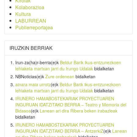
Kirolak
Kolaborazioa
Kultura
LABURREAN
Publierreportajea
IRUZKIN BERRIAK
Irun-za(ha)r-berria
(e)k
Beldur Barik ikus-entzunezkoen
lehiaketa martxan jarri du Irungo Udalak
bidalketan
NBNoticias
(e)k
Zure ordenean
bidalketan
ainara maia urrotz
(e)k
Beldur Barik ikus-entzunezkoen
lehiaketa martxan jarri du Irungo Udalak
bidalketan
IRUNERO HAMABOSTEKARIAK PROYECTUAREN
INGURUAN IDATZITAKO BERRIA – Teatro y Memoria del
Bidasoa
(e)k
Lanean ari dira Ribera beken irabazleak
bidalketan
IRUNERO HAMABOSTEKARIAK PROYECTUAREN
INGURUAN IDATZITAKO BERRIA – AntzerkiZ
(e)k
Lanean