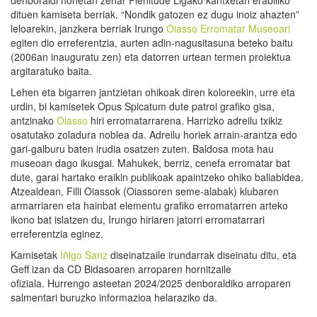
dituen kamiseta berriak. “Nondik gatozen ez dugu inoiz ahazten”
leloarekin, janzkera berriak Irungo
Oiasso Erromatar Museoari
egiten dio erreferentzia, aurten adin-nagusitasuna beteko baitu
(2006an inauguratu zen) eta datorren urtean termen proiektua
argitaratuko baita.
Lehen eta bigarren jantzietan ohikoak diren koloreekin, urre eta
urdin, bi kamisetek Opus Spicatum dute patroi grafiko gisa,
antzinako
Oiasso
hiri erromatarrarena. Harrizko adreilu txikiz
osatutako zoladura noblea da. Adreilu horiek arrain-arantza edo
gari-galburu baten irudia osatzen zuten. Baldosa mota hau
museoan dago ikusgai. Mahukek, berriz, cenefa erromatar bat
dute, garai hartako eraikin publikoak apaintzeko ohiko baliabidea.
Atzealdean, Filli Oiassok (Oiassoren seme-alabak) klubaren
armarriaren eta hainbat elementu grafiko erromatarren arteko
ikono bat islatzen du, Irungo hiriaren jatorri erromatarrari
erreferentzia eginez.
Kamisetak
Iñigo Sanz
diseinatzaile irundarrak diseinatu ditu, eta
Geff izan da CD Bidasoaren arroparen hornitzaile
ofiziala. Hurrengo asteetan 2024/2025 denboraldiko arroparen
salmentari buruzko informazioa helaraziko da.