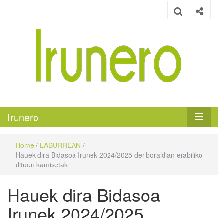
Irunero
Irungo euskarazko aldizkaria
Irunero
Home
/
LABURREAN
/
Hauek dira Bidasoa Irunek 2024/2025 denboraldian erabiliko
dituen kamisetak
Hauek dira Bidasoa
Irunek 2024/2025