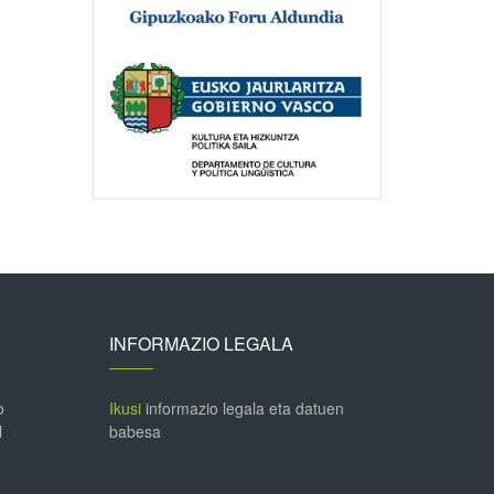
INFORMAZIO LEGALA
o
Ikusi
informazio legala eta datuen
l
babesa