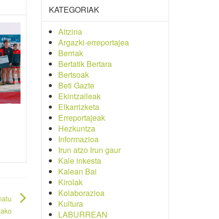
KATEGORIAK
Aitzina
Argazki-erreportajea
Berriak
Bertatik Bertara
Bertsoak
Beti Gazte
Ekintzaileak
Elkarrizketa
Erreportajeak
Hezkuntza
Informazioa
Irun atzo Irun gaur
Kale inkesta
Kalean Bai
Kirolak
Kolaborazioa
natu
Kultura
rako
LABURREAN