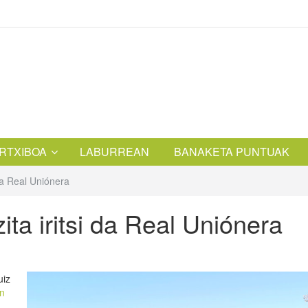
RTXIBOA
LABURREAN
BANAKETA PUNTUAK
 da Real Uniónera
ita iritsi da Real Uniónera
uiz
en