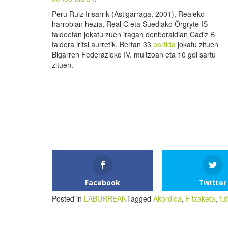
Peru Ruiz Irisarrik (Astigarraga, 2001), Realeko
harrobian hezia, Real C eta Suediako Örgryte IS
taldeetan jokatu zuen iragan denboraldian Cádiz B
taldera iritsi aurretik. Bertan 33
partida
jokatu zituen
Bigarren Federazioko IV. multzoan eta 10 gol sartu
zituen.
Facebook
Twitter
Posted in
LABURREAN
Tagged
Akordioa
,
Fitxaketa
,
fu