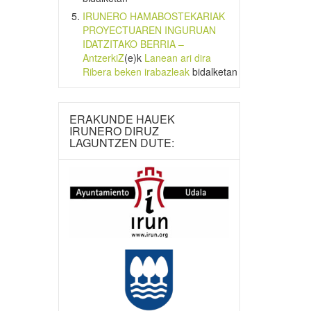
IRUNERO HAMABOSTEKARIAK
PROYECTUAREN INGURUAN
IDATZITAKO BERRIA –
AntzerkiZ
(e)k
Lanean ari dira
Ribera beken irabazleak
bidalketan
ERAKUNDE HAUEK
IRUNERO DIRUZ
LAGUNTZEN DUTE: