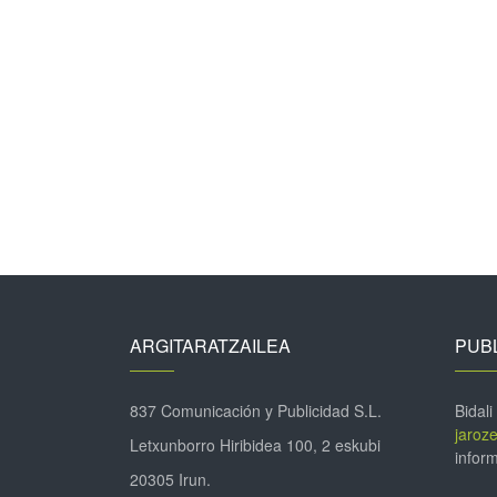
ARGITARATZAILEA
PUBL
837 Comunicación y Publicidad S.L.
Bidali
jaroz
Letxunborro Hiribidea 100, 2 eskubi
inform
20305 Irun.