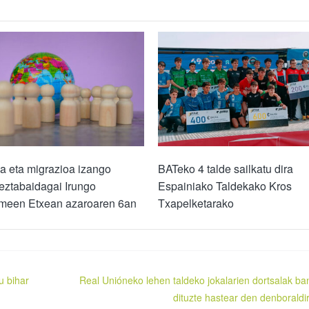
a eta migrazioa izango
BATeko 4 talde sailkatu dira
 eztabaidagai Irungo
Espainiako Taldekako Kros
een Etxean azaroaren 6an
Txapelketarako
u bihar
Real Unióneko lehen taldeko jokalarien dortsalak ba
dituzte hastear den denboraldi