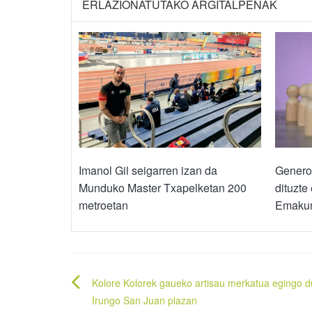
ERLAZIONATUTAKO ARGITALPENAK
Imanol Gil seigarren izan da
Genero
Munduko Master Txapelketan 200
dituzte
metroetan
Emakum
Bidalketetan
Kolore Kolorek gaueko artisau merkatua egingo d
zehar
Irungo San Juan plazan