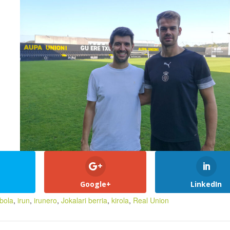
Google+
LinkedIn
tbola
,
irun
,
irunero
,
Jokalari berria
,
kirola
,
Real Union