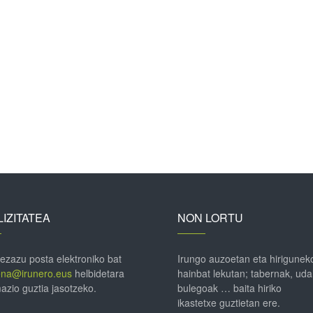
IZITATEA
NON LORTU
 ezazu posta elektroniko bat
Irungo auzoetan eta hirigunek
ena@irunero.eus
helbidetara
hainbat lekutan; tabernak, uda
azio guztia jasotzeko.
bulegoak … baita hiriko
ikastetxe guztietan ere.