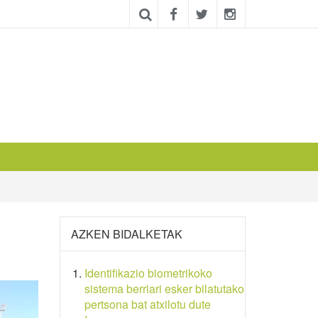
AZKEN BIDALKETAK
Identifikazio biometrikoko
sistema berriari esker bilatutako
pertsona bat atxilotu dute