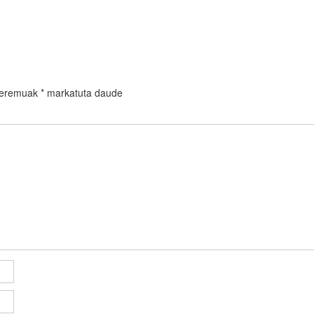
 eremuak
*
markatuta daude