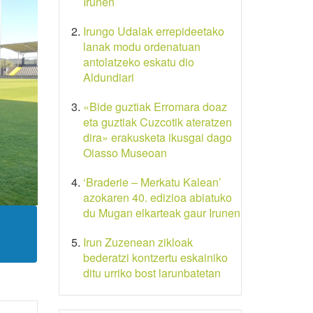
Irunen
Irungo Udalak errepideetako
lanak modu ordenatuan
antolatzeko eskatu dio
Aldundiari
«Bide guztiak Erromara doaz
eta guztiak Cuzcotik ateratzen
dira» erakusketa ikusgai dago
Oiasso Museoan
‘Braderie – Merkatu Kalean’
azokaren 40. edizioa abiatuko
du Mugan elkarteak gaur Irunen
Irun Zuzenean zikloak
bederatzi kontzertu eskainiko
ditu urriko bost larunbatetan