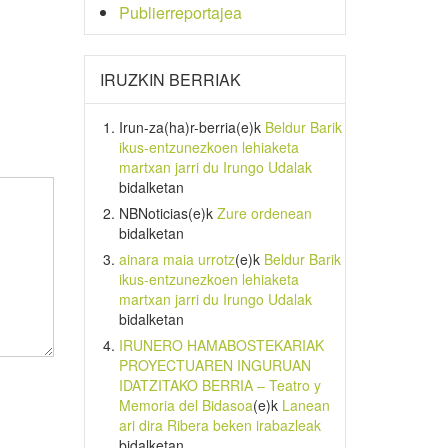
Publierreportajea
IRUZKIN BERRIAK
Irun-za(ha)r-berria
(e)k
Beldur Barik
ikus-entzunezkoen lehiaketa
martxan jarri du Irungo Udalak
bidalketan
NBNoticias
(e)k
Zure ordenean
bidalketan
ainara maia urrotz
(e)k
Beldur Barik
ikus-entzunezkoen lehiaketa
martxan jarri du Irungo Udalak
bidalketan
IRUNERO HAMABOSTEKARIAK
PROYECTUAREN INGURUAN
IDATZITAKO BERRIA – Teatro y
Memoria del Bidasoa
(e)k
Lanean
ari dira Ribera beken irabazleak
bidalketan