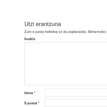
nabigatu
Utzi erantzuna
Zure e-posta helbidea ez da argitaratuko.
Beharrezko
Iruzkin
Izena
*
E-posta
*