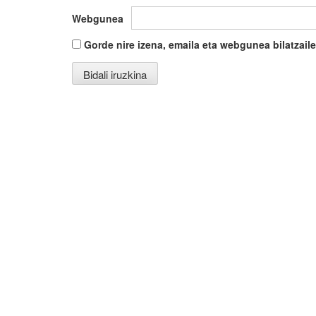
Webgunea
Gorde nire izena, emaila eta webgunea bilatza