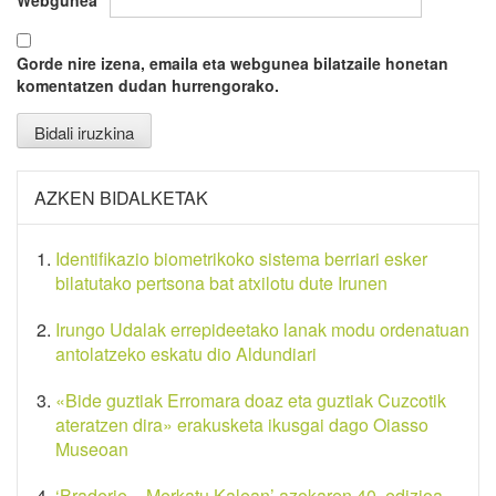
Webgunea
Gorde nire izena, emaila eta webgunea bilatzaile honetan
komentatzen dudan hurrengorako.
AZKEN BIDALKETAK
Identifikazio biometrikoko sistema berriari esker
bilatutako pertsona bat atxilotu dute Irunen
Irungo Udalak errepideetako lanak modu ordenatuan
antolatzeko eskatu dio Aldundiari
«Bide guztiak Erromara doaz eta guztiak Cuzcotik
ateratzen dira» erakusketa ikusgai dago Oiasso
Museoan
‘Braderie – Merkatu Kalean’ azokaren 40. edizioa