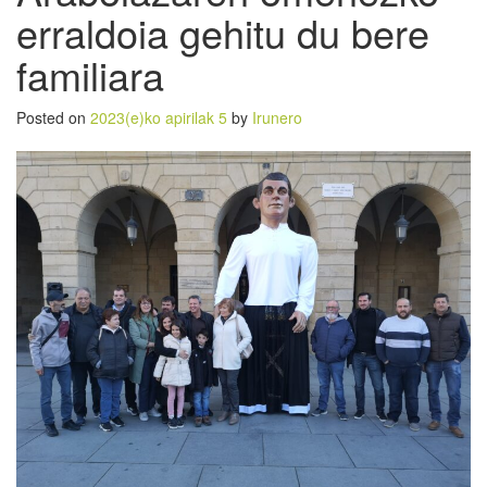
erraldoia gehitu du bere
familiara
Posted on
2023(e)ko apirilak 5
by
Irunero