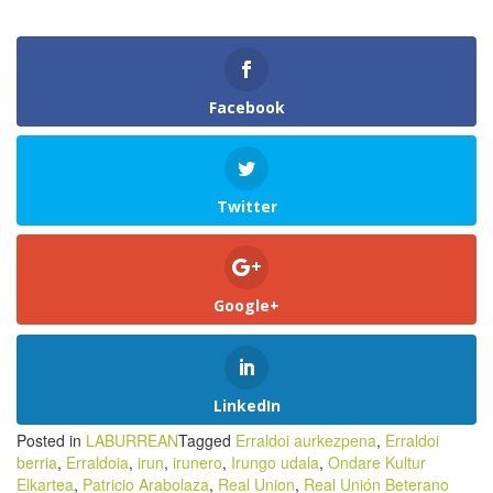
Facebook
Twitter
Google+
LinkedIn
Posted in
LABURREAN
Tagged
Erraldoi aurkezpena
,
Erraldoi
berria
,
Erraldoia
,
irun
,
irunero
,
Irungo udala
,
Ondare Kultur
Elkartea
,
Patricio Arabolaza
,
Real Union
,
Real Unión Beterano