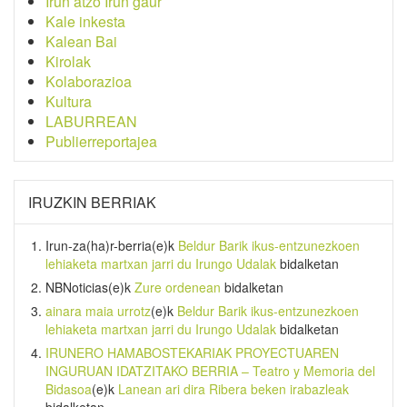
Irun atzo Irun gaur
Kale inkesta
Kalean Bai
Kirolak
Kolaborazioa
Kultura
LABURREAN
Publierreportajea
IRUZKIN BERRIAK
Irun-za(ha)r-berria
(e)k
Beldur Barik ikus-entzunezkoen
lehiaketa martxan jarri du Irungo Udalak
bidalketan
NBNoticias
(e)k
Zure ordenean
bidalketan
ainara maia urrotz
(e)k
Beldur Barik ikus-entzunezkoen
lehiaketa martxan jarri du Irungo Udalak
bidalketan
IRUNERO HAMABOSTEKARIAK PROYECTUAREN
INGURUAN IDATZITAKO BERRIA – Teatro y Memoria del
Bidasoa
(e)k
Lanean ari dira Ribera beken irabazleak