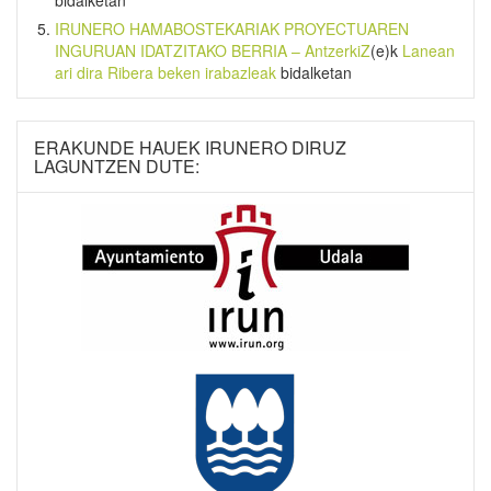
bidalketan
IRUNERO HAMABOSTEKARIAK PROYECTUAREN
INGURUAN IDATZITAKO BERRIA – AntzerkiZ
(e)k
Lanean
ari dira Ribera beken irabazleak
bidalketan
ERAKUNDE HAUEK IRUNERO DIRUZ
LAGUNTZEN DUTE: