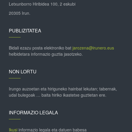
Letxunborro Hiribidea 100, 2 eskubi
20305 Irun.
PUBLIZITATEA
Bidali ezazu posta elektroniko bat
jarozena@irunero.eus
helbidetara informazio guztia jasotzeko.
NON LORTU
Irungo auzoetan eta hiriguneko hainbat lekutan; tabernak,
udal bulegoak … baita hiriko ikastetxe guztietan ere.
INFORMAZIO LEGALA
Ikusi
informazio legala eta datuen babesa