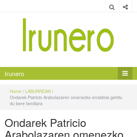
Irunero
Irungo euskarazko aldizkaria
Irunero
Home
/
LABURREAN
/
Ondarek Patricio Arabolazaren omenezko erraldoia gehitu
du bere familiara
Ondarek Patricio
Arabolazaren omenezko