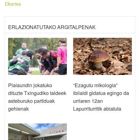
Elkartea
ERLAZIONATUTAKO ARGITALPENAK
Plaiaundin jokatuko
“Ezagutu mikologia”
dituzte Txingudiko taldeek
ibilaldi gidatua egingo da
asteburuko partiduak
urriaren 12an
gehienak
Lapurriturritik abiatuta