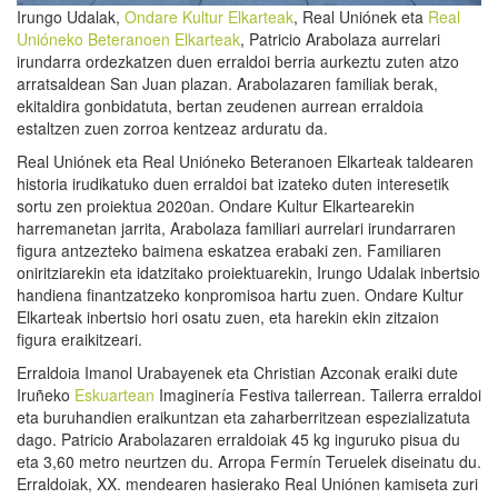
Irungo Udalak,
Ondare Kultur Elkarteak
, Real Uniónek eta
Real
Unióneko Beteranoen Elkarteak
, Patricio Arabolaza aurrelari
irundarra ordezkatzen duen erraldoi berria aurkeztu zuten atzo
arratsaldean San Juan plazan. Arabolazaren familiak berak,
ekitaldira gonbidatuta, bertan zeudenen aurrean erraldoia
estaltzen zuen zorroa kentzeaz arduratu da.
Real Uniónek eta Real Unióneko Beteranoen Elkarteak taldearen
historia irudikatuko duen erraldoi bat izateko duten interesetik
sortu zen proiektua 2020an. Ondare Kultur Elkartearekin
harremanetan jarrita, Arabolaza familiari aurrelari irundarraren
figura antzezteko baimena eskatzea erabaki zen. Familiaren
oniritziarekin eta idatzitako proiektuarekin, Irungo Udalak inbertsio
handiena finantzatzeko konpromisoa hartu zuen. Ondare Kultur
Elkarteak inbertsio hori osatu zuen, eta harekin ekin zitzaion
figura eraikitzeari.
Erraldoia Imanol Urabayenek eta Christian Azconak eraiki dute
Iruñeko
Eskuartean
Imaginería Festiva tailerrean. Tailerra erraldoi
eta buruhandien eraikuntzan eta zaharberritzean espezializatuta
dago. Patricio Arabolazaren erraldoiak 45 kg inguruko pisua du
eta 3,60 metro neurtzen du. Arropa Fermín Teruelek diseinatu du.
Erraldoiak, XX. mendearen hasierako Real Uniónen kamiseta zuri