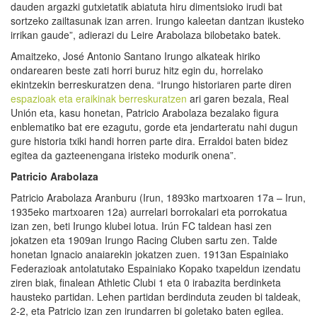
dauden argazki gutxietatik abiatuta hiru dimentsioko irudi bat
sortzeko zailtasunak izan arren. Irungo kaleetan dantzan ikusteko
irrikan gaude”, adierazi du Leire Arabolaza bilobetako batek.
Amaitzeko, José Antonio Santano Irungo alkateak hiriko
ondarearen beste zati horri buruz hitz egin du, horrelako
ekintzekin berreskuratzen dena. “Irungo historiaren parte diren
espazioak eta eraikinak berreskuratzen
ari garen bezala, Real
Unión eta, kasu honetan, Patricio Arabolaza bezalako figura
enblematiko bat ere ezagutu, gorde eta jendarteratu nahi dugun
gure historia txiki handi horren parte dira. Erraldoi baten bidez
egitea da gazteenengana iristeko modurik onena”.
Patricio Arabolaza
Patricio Arabolaza Aranburu (Irun, 1893ko martxoaren 17a – Irun,
1935eko martxoaren 12a) aurrelari borrokalari eta porrokatua
izan zen, beti Irungo klubei lotua. Irún FC taldean hasi zen
jokatzen eta 1909an Irungo Racing Cluben sartu zen. Talde
honetan Ignacio anaiarekin jokatzen zuen. 1913an Espainiako
Federazioak antolatutako Espainiako Kopako txapeldun izendatu
ziren biak, finalean Athletic Clubi 1 eta 0 irabazita berdinketa
hausteko partidan. Lehen partidan berdinduta zeuden bi taldeak,
2-2, eta Patricio izan zen irundarren bi goletako baten egilea.