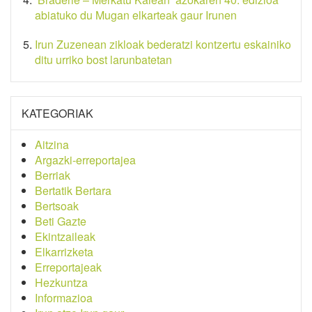
abiatuko du Mugan elkarteak gaur Irunen
Irun Zuzenean zikloak bederatzi kontzertu eskainiko
ditu urriko bost larunbatetan
KATEGORIAK
Aitzina
Argazki-erreportajea
Berriak
Bertatik Bertara
Bertsoak
Beti Gazte
Ekintzaileak
Elkarrizketa
Erreportajeak
Hezkuntza
Informazioa