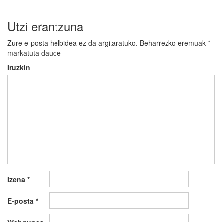
Utzi erantzuna
Zure e-posta helbidea ez da argitaratuko.
Beharrezko eremuak
*
markatuta daude
Iruzkin
Izena
*
E-posta
*