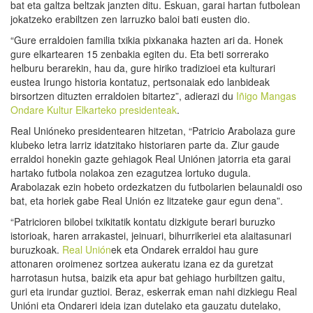
bat eta galtza beltzak janzten ditu. Eskuan, garai hartan futbolean
jokatzeko erabiltzen zen larruzko baloi bati eusten dio.
“Gure erraldoien familia txikia pixkanaka hazten ari da. Honek
gure elkartearen 15 zenbakia egiten du. Eta beti sorrerako
helburu berarekin, hau da, gure hiriko tradizioei eta kulturari
eustea Irungo historia kontatuz, pertsonaiak edo lanbideak
birsortzen dituzten erraldoien bitartez”, adierazi du
Iñigo Mangas
Ondare Kultur Elkarteko presidenteak
.
Real Unióneko presidentearen hitzetan, “Patricio Arabolaza gure
klubeko letra larriz idatzitako historiaren parte da. Ziur gaude
erraldoi honekin gazte gehiagok Real Uniónen jatorria eta garai
hartako futbola nolakoa zen ezagutzea lortuko dugula.
Arabolazak ezin hobeto ordezkatzen du futbolarien belaunaldi oso
bat, eta horiek gabe Real Unión ez litzateke gaur egun dena”.
“Patricioren bilobei txikitatik kontatu dizkigute berari buruzko
istorioak, haren arrakastei, jeinuari, bihurrikeriei eta alaitasunari
buruzkoak.
Real Unión
ek eta Ondarek erraldoi hau gure
attonaren oroimenez sortzea aukeratu izana ez da guretzat
harrotasun hutsa, baizik eta apur bat gehiago hurbiltzen gaitu,
guri eta irundar guztioi. Beraz, eskerrak eman nahi dizkiegu Real
Unióni eta Ondareri ideia izan dutelako eta gauzatu dutelako,