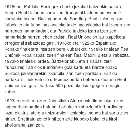
1915ean, Patricio, Racingeko beste jokalari batzuekin batera,
Irungo Real Uniónen sartu zen, Irungo bi taldeen batasunetik
sortutako taldea: Racing bera eta Sporting. Real Unión euskal
futboleko eta futbol nazionaleko talde nagusietako bat izango zen
hurrengo hamarkadan, eta Patricio taldeko izarra izan zen
hamarkada horren lehen erdian. Real Uniónekin lau txapelketa
erregional irabazteaz gain, 1918ko eta 1922ko Espainiako
Kopako finaletara iritsi zen bere klubarekin. 1918ko finalean Real
Uniónek Kopa irabazi zuen finalean Real Madrili 2 eta 0 irabazita.
1922ko finalean, ordea, Bartzelonak 5 eta 1 irabazi zien
irundarrei; Patriciok irundarren gola sartu eta Bartzelonako
Surroca jokalariarekin iskanbila izan zuen partidan. Partidu
hartako istiluek Patricio urtebetez bertan behera uztea eta Real
Uniónentzat garai hartako 500 pezetako isun gogorra eragin
zuten.
1923an erretiratu zen Donostiako Atotxa estadioan jokatu zen
lagunarteko partida batean. Lortutako irabazietatik “burdindegi,
loza, elektrizitate eta ehiza-gaien” establezimendu bat sortu zuen
hirian. Erretiratu zenetik hil zen arte klubeko bokal eta kirol
aholkularia izan zen.