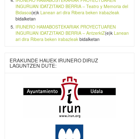
INGURUAN IDATZITAKO BERRIA – Teatro y Memoria del
Bidasoa
(e)k
Lanean ari dira Ribera beken irabazleak
bidalketan
IRUNERO HAMABOSTEKARIAK PROYECTUAREN
INGURUAN IDATZITAKO BERRIA – AntzerkiZ
(e)k
Lanean
ari dira Ribera beken irabazleak
bidalketan
ERAKUNDE HAUEK IRUNERO DIRUZ
LAGUNTZEN DUTE: