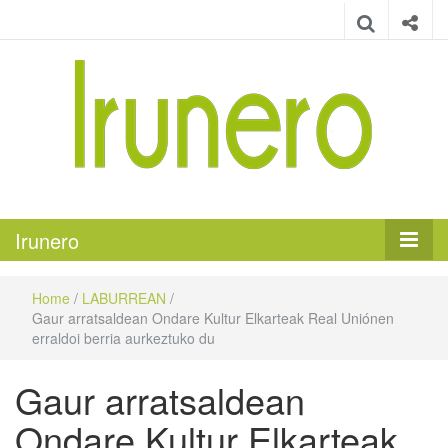
Irunero
Irungo euskarazko aldizkaria
Irunero
Home
/
LABURREAN
/
Gaur arratsaldean Ondare Kultur Elkarteak Real Uniónen
erraldoi berria aurkeztuko du
Gaur arratsaldean
Ondare Kultur Elkarteak