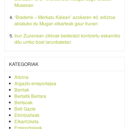
Museoan
‘Braderie – Merkatu Kalean’ azokaren 40. edizioa
abiatuko du Mugan elkarteak gaur Irunen
Irun Zuzenean zikloak bederatzi kontzertu eskainiko
ditu urriko bost larunbatetan
KATEGORIAK
Aitzina
Argazki-erreportajea
Berriak
Bertatik Bertara
Bertsoak
Beti Gazte
Ekintzaileak
Elkarrizketa
Erreportajeak