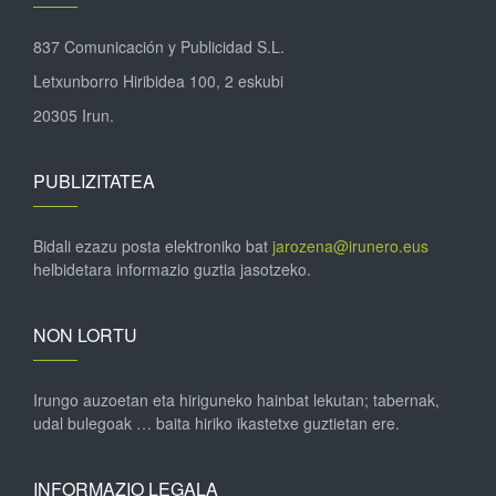
837 Comunicación y Publicidad S.L.
Letxunborro Hiribidea 100, 2 eskubi
20305 Irun.
PUBLIZITATEA
Bidali ezazu posta elektroniko bat
jarozena@irunero.eus
helbidetara informazio guztia jasotzeko.
NON LORTU
Irungo auzoetan eta hiriguneko hainbat lekutan; tabernak,
udal bulegoak … baita hiriko ikastetxe guztietan ere.
INFORMAZIO LEGALA