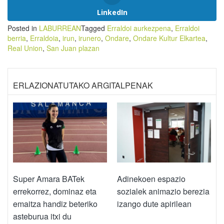
LinkedIn
Posted in
LABURREAN
Tagged
Erraldoi aurkezpena
,
Erraldoi
berria
,
Erraldoia
,
irun
,
irunero
,
Ondare
,
Ondare Kultur Elkartea
,
Real Union
,
San Juan plazan
ERLAZIONATUTAKO ARGITALPENAK
Super Amara BATek
Adinekoen espazio
errekorrez, dominaz eta
sozialek animazio berezia
emaitza handiz beteriko
izango dute apirilean
asteburua itxi du