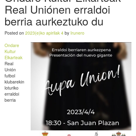
Real Uniónen erraldoi
berria aurkeztuko du
Posted on
2023(e)ko apirilak 4
by
Irunero
Ondare
Kultur
Elkarteak
Real
Unión
futbol
klubarekin
loturiko
erraldoi
berria