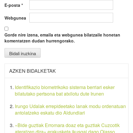
E-posta
*
Webgunea
Gorde nire izena, emaila eta webgunea bilatzaile honetan
komentatzen dudan hurrengorako.
AZKEN BIDALKETAK
Identifikazio biometrikoko sistema berriari esker
bilatutako pertsona bat atxilotu dute Irunen
Irungo Udalak errepideetako lanak modu ordenatuan
antolatzeko eskatu dio Aldundiari
«Bide guztiak Erromara doaz eta guztiak Cuzcotik
ateratzen dira» erakusketa ikusgai dago Oiasso