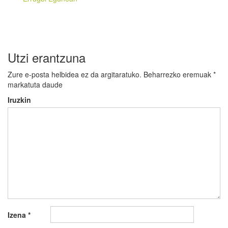
Utzi erantzuna
Zure e-posta helbidea ez da argitaratuko.
Beharrezko eremuak
*
markatuta daude
Iruzkin
Izena
*