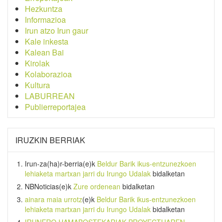
Hezkuntza
Informazioa
Irun atzo Irun gaur
Kale inkesta
Kalean Bai
Kirolak
Kolaborazioa
Kultura
LABURREAN
Publierreportajea
IRUZKIN BERRIAK
Irun-za(ha)r-berria
(e)k
Beldur Barik ikus-entzunezkoen
lehiaketa martxan jarri du Irungo Udalak
bidalketan
NBNoticias
(e)k
Zure ordenean
bidalketan
ainara maia urrotz
(e)k
Beldur Barik ikus-entzunezkoen
lehiaketa martxan jarri du Irungo Udalak
bidalketan
IRUNERO HAMABOSTEKARIAK PROYECTUAREN