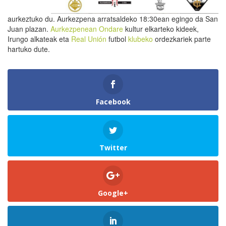
aurkeztuko du. Aurkezpena arratsaldeko 18:30ean egingo da San
Juan plazan.
Aurkezpenean
Ondare
kultur elkarteko kideek,
Irungo alkateak eta
Real Unión
futbol
klubeko
ordezkariek parte
hartuko dute.
Facebook
Twitter
Google+