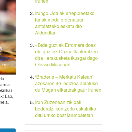
Irunen
Irungo Udalak errepideetako
lanak modu ordenatuan
antolatzeko eskatu dio
Aldundiari
«Bide guztiak Erromara doaz
eta guztiak Cuzcotik ateratzen
dira» erakusketa ikusgai dago
Oiasso Museoan
‘Braderie – Merkatu Kalean’
zio
azokaren 40. edizioa abiatuko
uarela
du Mugan elkarteak gaur Irunen
eknika)
ak; Lab,
Irun Zuzenean zikloak
nela,
bederatzi kontzertu eskainiko
ditu urriko bost larunbatetan