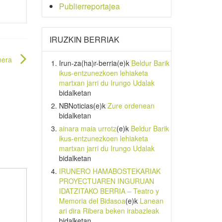
Publierreportajea
IRUZKIN BERRIAK
nera
Irun-za(ha)r-berria
(e)k
Beldur Barik
ikus-entzunezkoen lehiaketa
martxan jarri du Irungo Udalak
bidalketan
NBNoticias
(e)k
Zure ordenean
bidalketan
ainara maia urrotz
(e)k
Beldur Barik
ikus-entzunezkoen lehiaketa
martxan jarri du Irungo Udalak
bidalketan
IRUNERO HAMABOSTEKARIAK
PROYECTUAREN INGURUAN
IDATZITAKO BERRIA – Teatro y
Memoria del Bidasoa
(e)k
Lanean
ari dira Ribera beken irabazleak
bidalketan