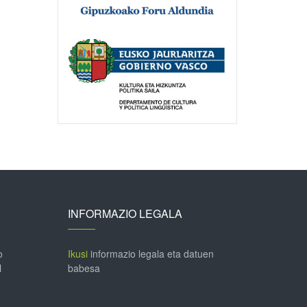
INFORMAZIO LEGALA
o
Ikusi
informazio legala eta datuen
l
babesa