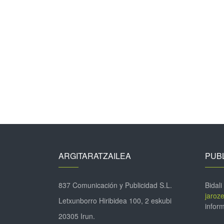
ARGITARATZAILEA
PUBL
837 Comunicación y Publicidad S.L.
Bidali
jaroz
Letxunborro Hiribidea 100, 2 eskubi
inform
20305 Irun.