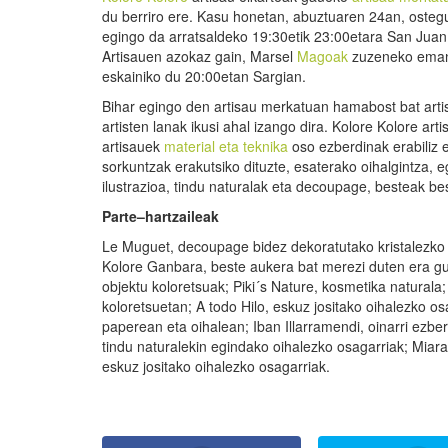
du berriro ere. Kasu honetan, abuztuaren 24an, oste
egingo da arratsaldeko 19:30etik 23:00etara San Juan
Artisauen azokaz gain, Marsel
Magoak
zuzeneko eman
eskainiko du 20:00etan Sargian.
Bihar egingo den artisau merkatuan hamabost bat arti
artisten lanak ikusi ahal izango dira. Kolore Kolore art
artisauek
material eta teknika
oso ezberdinak erabiliz 
sorkuntzak erakutsiko dituzte, esaterako oihalgintza, e
ilustrazioa, tindu naturalak eta decoupage, besteak be
Parte
–
hartzaileak
Le Muguet, decoupage bidez dekoratutako kristalezko 
Kolore Ganbara, beste aukera bat merezi duten era guz
objektu koloretsuak; Piki´s Nature, kosmetika naturala;
koloretsuetan; A todo Hilo, eskuz jositako oihalezko os
paperean eta oihalean; Iban Illarramendi, oinarri ezbe
tindu naturalekin egindako oihalezko osagarriak; Miara
eskuz jositako oihalezko osagarriak.