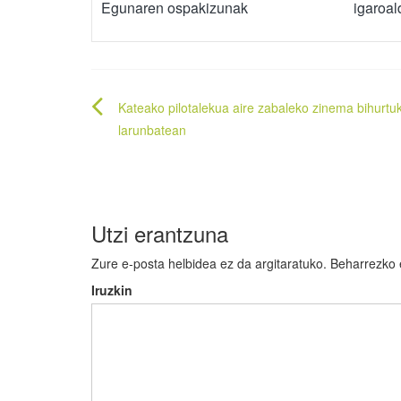
Egunaren ospakizunak
igaroa
Bidalketetan
Kateako pilotalekua aire zabaleko zinema bihurtu
zehar
larunbatean
nabigatu
Utzi erantzuna
Zure e-posta helbidea ez da argitaratuko.
Beharrezko
Iruzkin