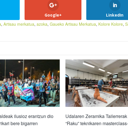
Google+
LinkedIn
a
,
Artisau merkatua
,
azoka
,
Gaueko Artisau Merkatua
,
Kolore Kolore
,
S
ldeak ilusioz erantzun dio
Udalaren Zeramika Tailerrerak
rikari bere bigarren
“Raku” teknikaren masterclass