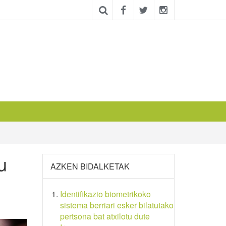
u
AZKEN BIDALKETAK
Identifikazio biometrikoko
sistema berriari esker bilatutako
pertsona bat atxilotu dute