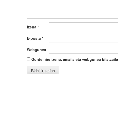
Izena
*
E-posta
*
Webgunea
Gorde nire izena, emaila eta webgunea bilatza