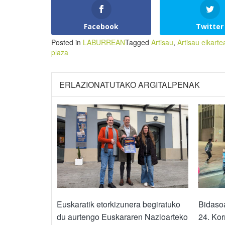
Facebook
Twitter
Posted in
LABURREAN
Tagged
Artisau
,
Artisau elkarte
plaza
ERLAZIONATUTAKO ARGITALPENAK
Euskaratik etorkizunera begiratuko
Bidasoa
du aurtengo Euskararen Nazioarteko
24. Kor