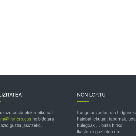
IZITATEA
NON LORTU
 ezazu posta elektroniko bat
Irungo auzoetan eta hirigunek
ena@irunero.eus
helbidetara
hainbat lekutan; tabernak, uda
azio guztia jasotzeko.
bulegoak … baita hiriko
ikastetxe guztietan ere.