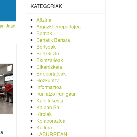
KATEGORIAK
Aitzina
an Juan
Argazki-erreportajea
Berriak
Bertatik Bertara
Bertsoak
Beti Gazte
Ekintzaileak
Elkarrizketa
Erreportajeak
Hezkuntza
Informazioa
Irun atzo Irun gaur
Kale inkesta
Kalean Bai
Kirolak
Kolaborazioa
Kultura
-a
LABURREAN