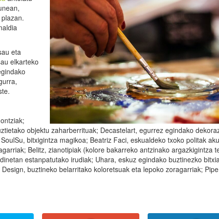
gunean,
 plazan.
aldia
sau eta
isau elkarteko
egindako
gurra,
ste.
ontziak;
tietako objektu zaharberrituak; Decastelart, egurrez egindako dekora
 SoulSu, bitxigintza magikoa; Beatriz Faci, eskualdeko txoko politak ak
agarriak; Belitz, zianotipiak (kolore bakarreko antzinako argazkigintza t
rdinetan estanpatutako irudiak; Uhara, eskuz egindako buztinezko bitxi
 Design, buztineko belarritako koloretsuak eta lepoko zoragarriak; Pipe