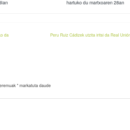
ldian
hartuko du martxoaren 28an
ko da
Peru Ruiz Cádizek utzita iritsi da Real Unió
 eremuak
*
markatuta daude