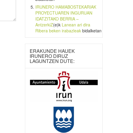
IRUNERO HAMABOSTEKARIAK
PROYECTUAREN INGURUAN
IDATZITAKO BERRIA –
AntzerkiZ
(e)k
Lanean ari dira
Ribera beken irabazleak
bidalketan
ERAKUNDE HAUEK
IRUNERO DIRUZ
LAGUNTZEN DUTE: