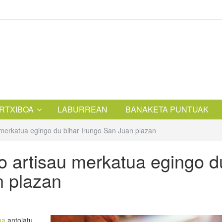
RTXIBOA
LABURREAN
BANAKETA PUNTUAK
 merkatua egingo du bihar Irungo San Juan plazan
o artisau merkatua egingo d
n plazan
ua
antolatu