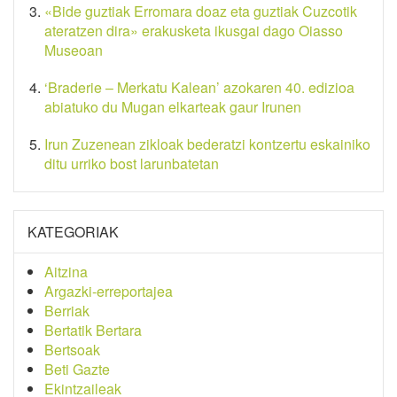
«Bide guztiak Erromara doaz eta guztiak Cuzcotik
ateratzen dira» erakusketa ikusgai dago Oiasso
Museoan
‘Braderie – Merkatu Kalean’ azokaren 40. edizioa
abiatuko du Mugan elkarteak gaur Irunen
Irun Zuzenean zikloak bederatzi kontzertu eskainiko
ditu urriko bost larunbatetan
KATEGORIAK
Aitzina
Argazki-erreportajea
Berriak
Bertatik Bertara
Bertsoak
Beti Gazte
Ekintzaileak