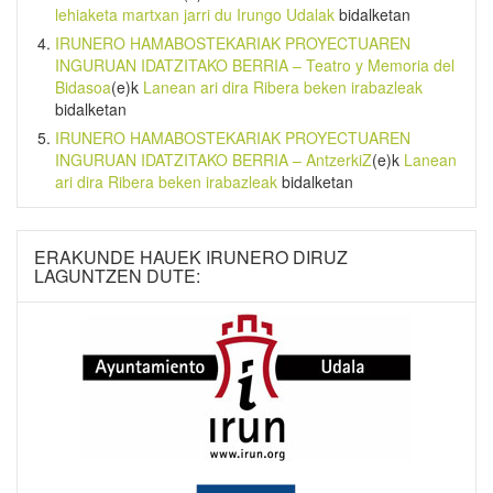
lehiaketa martxan jarri du Irungo Udalak
bidalketan
IRUNERO HAMABOSTEKARIAK PROYECTUAREN
INGURUAN IDATZITAKO BERRIA – Teatro y Memoria del
Bidasoa
(e)k
Lanean ari dira Ribera beken irabazleak
bidalketan
IRUNERO HAMABOSTEKARIAK PROYECTUAREN
INGURUAN IDATZITAKO BERRIA – AntzerkiZ
(e)k
Lanean
ari dira Ribera beken irabazleak
bidalketan
ERAKUNDE HAUEK IRUNERO DIRUZ
LAGUNTZEN DUTE: