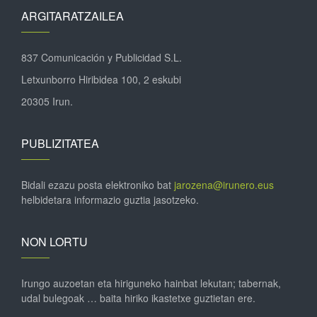
ARGITARATZAILEA
837 Comunicación y Publicidad S.L.
Letxunborro Hiribidea 100, 2 eskubi
20305 Irun.
PUBLIZITATEA
Bidali ezazu posta elektroniko bat
jarozena@irunero.eus
helbidetara informazio guztia jasotzeko.
NON LORTU
Irungo auzoetan eta hiriguneko hainbat lekutan; tabernak,
udal bulegoak … baita hiriko ikastetxe guztietan ere.