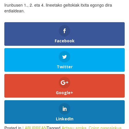
Irunbusen 1., 2. eta 4. lineetako geltokiak itxita egongo dira
erdialdean.
Facebook
Twitter
Google+
LinkedIn
Posted in
LABURREAN
Tagged
Artisau azoka
,
Colon pasealekua
,