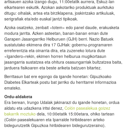
artisauen azoka izango dugu, 11:00etatik aurrera, Eskuz-lan
elkartearen eskutik. Azokan askotariko produktuak aurkituko
ditugu: oihalak, artea eta birziklapena, joskintzako artikuluak,
serigrafiak eta/edo euskal jantzi tipikoak.
Azoka osatzeko, zenbait «totem» edo panel daude, erakusketa
modura jarrita. Azken asteetan, banan-banan eman dute
Garapen Jasangarriko Helburuen (GJH) berri. Nazio Batuek
sustatutako ekimena dira 17 GJHak: gobernu-programaren
erreferentzia eta oinarria dira, eta zuzeneko lotura dute
«Igandero»rekin, ekimen horren helburua mugikortasun
jasangarria sustatzea eta ohitura osasungarriak bultzatzea baita,
jarduera fisikoaren eta beste ariketa batzuen bitartez.
Berritasun bat ere egongo da igande honetan: Gipuzkoako
Diabetes Elkarteak postu bat jarriko du herritarrei informazioa
emateko.
Ordu-aldaketa
Era berean, Irungo Udalak jakinarazi du igande honetan, ordua
aldatu eta udazkena iritsi denez,
Colón pasealekua goizez
bakarrik moztuko
dela, 10:00etatik 15:00etara, ohiko tartean
(Colón pasealekuaren eta Iparralde hiribidearen arteko
bidegurutzetik Gipuzkoa hiribidearen bidegurutzeraino).