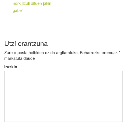
nork itzuli dituen jakin
gabe”
Utzi erantzuna
Zure e-posta helbidea ez da argitaratuko.
Beharrezko eremuak
*
markatuta daude
Iruzkin