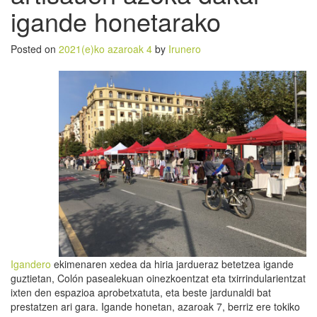
igande honetarako
Posted on
2021(e)ko azaroak 4
by
Irunero
Igandero
ekimenaren xedea da hiria jardueraz betetzea igande
guztietan, Colón pasealekuan oinezkoentzat eta txirrindularientzat
ixten den espazioa aprobetxatuta, eta beste jardunaldi bat
prestatzen ari gara. Igande honetan, azaroak 7, berriz ere tokiko