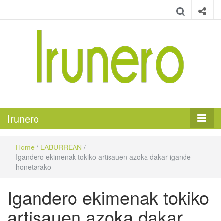
Irunero
Irungo euskarazko aldizkaria
Irunero
Home
/
LABURREAN
/
Igandero ekimenak tokiko artisauen azoka dakar igande
honetarako
Igandero ekimenak tokiko
artisauen azoka dakar