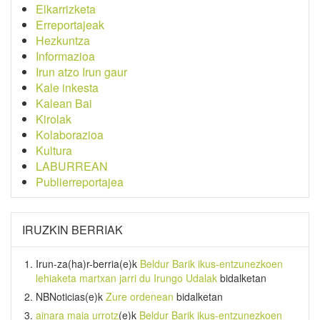
Elkarrizketa
Erreportajeak
Hezkuntza
Informazioa
Irun atzo Irun gaur
Kale inkesta
Kalean Bai
Kirolak
Kolaborazioa
Kultura
LABURREAN
Publierreportajea
IRUZKIN BERRIAK
Irun-za(ha)r-berria
(e)k
Beldur Barik ikus-entzunezkoen
lehiaketa martxan jarri du Irungo Udalak
bidalketan
NBNoticias
(e)k
Zure ordenean
bidalketan
ainara maia urrotz
(e)k
Beldur Barik ikus-entzunezkoen