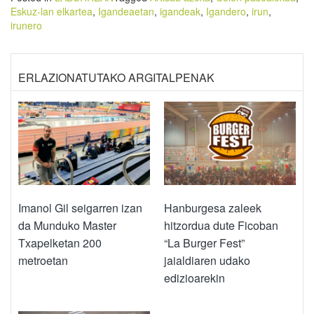
Eskuz-lan elkartea
,
Igandeaetan
,
igandeak
,
Igandero
,
irun
,
irunero
ERLAZIONATUTAKO ARGITALPENAK
Imanol Gil seigarren izan
Hanburgesa zaleek
da Munduko Master
hitzordua dute Ficoban
Txapelketan 200
“La Burger Fest”
metroetan
jaialdiaren udako
edizioarekin