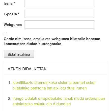
Izena
*
E-posta
*
Webgunea
Gorde nire izena, emaila eta webgunea bilatzaile honetan
komentatzen dudan hurrengorako.
AZKEN BIDALKETAK
Identifikazio biometrikoko sistema berriari esker
bilatutako pertsona bat atxilotu dute Irunen
Irungo Udalak errepideetako lanak modu ordenatuan
antolatzeko eskatu dio Aldundiari