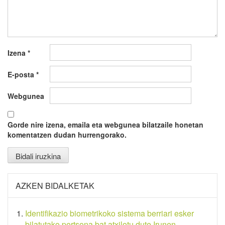
Izena
*
E-posta
*
Webgunea
Gorde nire izena, emaila eta webgunea bilatzaile honetan
komentatzen dudan hurrengorako.
AZKEN BIDALKETAK
Identifikazio biometrikoko sistema berriari esker
bilatutako pertsona bat atxilotu dute Irunen