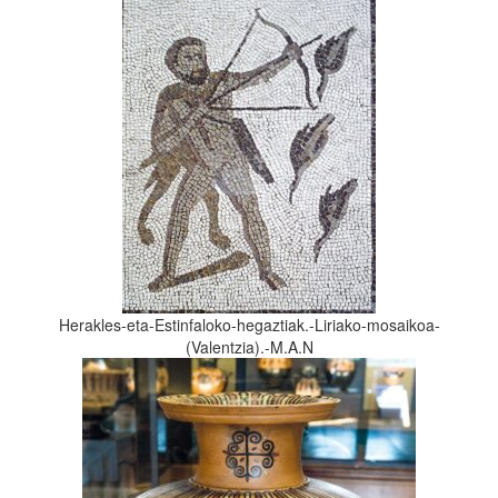
Herakles-eta-Estinfaloko-hegaztiak.-Liriako-mosaikoa-
(Valentzia).-M.A.N