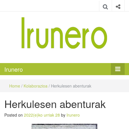
Irunero
Irungo euskarazko aldizkaria
Irunero
Home
/
Kolaborazioa
/
Herkulesen abenturak
Herkulesen abenturak
Posted on
2022(e)ko urriak 28
by
Irunero