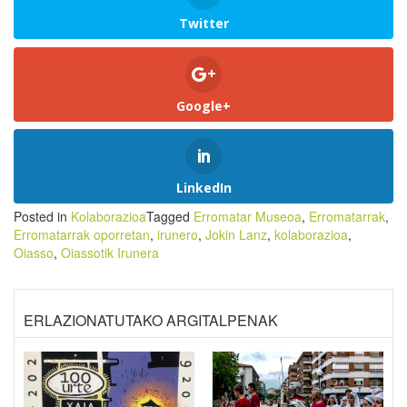
Twitter
Google+
LinkedIn
Posted in
Kolaborazioa
Tagged
Erromatar Museoa
,
Erromatarrak
,
Erromatarrak oporretan
,
irunero
,
Jokin Lanz
,
kolaborazioa
,
Oiasso
,
Oiassotik Irunera
ERLAZIONATUTAKO ARGITALPENAK