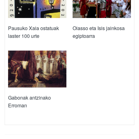
Pausuko Xaia ostatuak
Oiasso eta Isis jainkosa
laster 100 urte
egiptoarra
Gabonak antzinako
Erroman