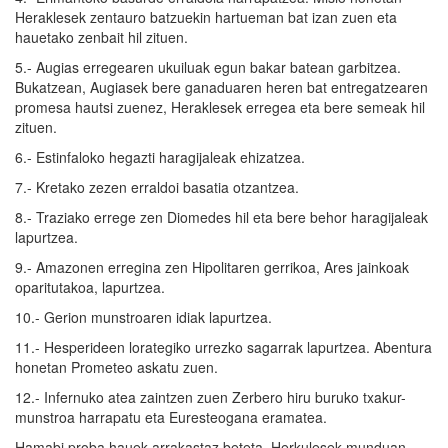
Heraklesek zentauro batzuekin hartueman bat izan zuen eta
hauetako zenbait hil zituen.
5.- Augias erregearen ukuiluak egun bakar batean garbitzea.
Bukatzean, Augiasek bere ganaduaren heren bat entregatzearen
promesa hautsi zuenez, Heraklesek erregea eta bere semeak hil
zituen.
6.- Estinfaloko hegazti haragijaleak ehizatzea.
7.- Kretako zezen erraldoi basatia otzantzea.
8.- Traziako errege zen Diomedes hil eta bere behor haragijaleak
lapurtzea.
9.- Amazonen erregina zen Hipolitaren gerrikoa, Ares jainkoak
oparitutakoa, lapurtzea.
10.- Gerion munstroaren idiak lapurtzea.
11.- Hesperideen lorategiko urrezko sagarrak lapurtzea. Abentura
honetan Prometeo askatu zuen.
12.- Infernuko atea zaintzen zuen Zerbero hiru buruko txakur-
munstroa harrapatu eta Euresteogana eramatea.
Hamabi proba hauek arrakastaz beteta, Herkulesek munduan