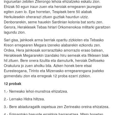
inguruetan zebilen Ziterongo lehoia ehizatzeko eskatu zion.
Ehizak 50 egun iraun zuen eta heroiak erregearen jauregian
egiten zuen lo. Epe horretan, Tespisek bere 50 alabak
Herkulesekin oherarazi zituen guztiak haurdun utziz.
Denborarekin, seme hauekin Sardinian kolonia bat sortu zen.
Gerora, Heraklesek Tebas hiriari Orkomenokoa militarki garaitzen
lagundu zion.
Sari gisa, jainkoek arma berriak oparitu zizkioten eta Tebasko
Kreon erregearen Megara izeneko alabarekin ezkondu zen.
Ordea, Hera jainkosak sorrarazitako amorrazio eraso batean,
Heraklesek Megararekin izandako hiru semeak eta Ifiklesen biak
hil zituen. Bere onera itzulita eta damuturik, heroiak Delfoseko
Orakulura jo zuen aholku bila. Azken honek bere etsai
Euresteogana, Tirinto eta Mizenasko erregearengana joateko
gomendatu zion eta erregeak 12 proba ezarri zizkion.
12 probak
1.- Nemeako lehoi-munstroa ehizatzea.
2.- Lernako Hidra hiltzea.
3.- Bere abiaduragatik ospetsua zen Zerineako oreina ehizatzea.
4.- Erimantoko basurde erraldoia harrapatzea. Misio honetan