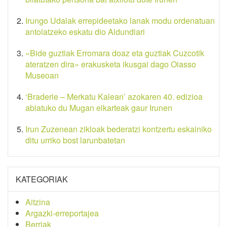
Irungo Udalak errepideetako lanak modu ordenatuan
antolatzeko eskatu dio Aldundiari
«Bide guztiak Erromara doaz eta guztiak Cuzcotik
ateratzen dira» erakusketa ikusgai dago Oiasso
Museoan
‘Braderie – Merkatu Kalean’ azokaren 40. edizioa
abiatuko du Mugan elkarteak gaur Irunen
Irun Zuzenean zikloak bederatzi kontzertu eskainiko
ditu urriko bost larunbatetan
KATEGORIAK
Aitzina
Argazki-erreportajea
Berriak