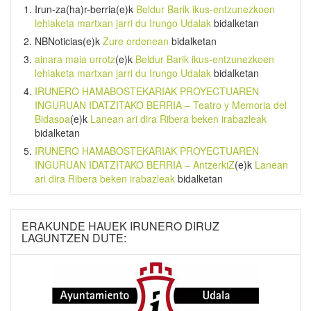
Irun-za(ha)r-berria
(e)k
Beldur Barik ikus-entzunezkoen
lehiaketa martxan jarri du Irungo Udalak
bidalketan
NBNoticias
(e)k
Zure ordenean
bidalketan
ainara maia urrotz
(e)k
Beldur Barik ikus-entzunezkoen
lehiaketa martxan jarri du Irungo Udalak
bidalketan
IRUNERO HAMABOSTEKARIAK PROYECTUAREN
INGURUAN IDATZITAKO BERRIA – Teatro y Memoria del
Bidasoa
(e)k
Lanean ari dira Ribera beken irabazleak
bidalketan
IRUNERO HAMABOSTEKARIAK PROYECTUAREN
INGURUAN IDATZITAKO BERRIA – AntzerkiZ
(e)k
Lanean
ari dira Ribera beken irabazleak
bidalketan
ERAKUNDE HAUEK IRUNERO DIRUZ
LAGUNTZEN DUTE: