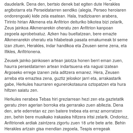
daudelarik. Dena den, bertsio denek bat egiten dute Herakles
argibotarra eta Perseidatarren sendiko (alegia, Perseo heroiaren
ondorengoak) kide zela esatean. Hala, tradizioaren arabera,
Tirinto hirian Alkmena eta Anfitrion deituriko bikotea bizi zelarik,
Zeus jainkoa Alkmenarekin oheratu zen Anfitrion kanpoan
zegoela aprobetxatuz. Azken hau bueltatzean, bere emazte
Alkmenarekin oheratu eta hilabeteak pasata emakumeak bi seme
izan zituen, Herakles, indar handikoa eta Zeusen seme zena, eta
Ifikles, Anfitrionena.
Zeusek jainko-jainkosen artean jaiotza honen berri eman zuen,
haurra perseidatarren artean indartsuena eta nagusi izatean
Argoseko errege izanen zela aditzera emanez. Hera, Zeusen
arreba eta emaztea zena, guztiz jeloskor jarri eta, arrakastarik
gabe, Herkules haurraren egunerokotasuna oztopatzen eta hura
hiltzen saiatu zen.
Herkules nerabea Tebas hiri greziarrean hezi zen eta gaztetatik
geratu ziren agerian borroka eta gerrarako zuen abilezia. Dena
den, arte ederretan ez zen batere trebea eta erraz amorratzen
zen, behin bere musikako irakaslea hiltzera iritsi zelarik. Ondorioz,
Anfitrionek ardiak zaintzera zigortu zuen 18 urte bete arte. Behin
Herakles artzain gisa mendian zegoela, Tespis erregeak