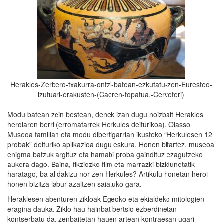
Herakles-Zerbero-txakurra-ontzi-batean-ezkutatu-zen-Euresteo-
izutuari-erakusten-(Caeren-topatua,-Cerveteri)
Modu batean zein bestean, denek izan dugu noizbait Herakles
heroiaren berri (erromatarrek Herkules deiturikoa). Oiasso
Museoa familian eta modu dibertigarrian ikusteko “Herkulesen 12
probak” deituriko aplikazioa dugu eskura. Honen bitartez, museoa
enigma batzuk argituz eta hamabi proba gaindituz ezagutzeko
aukera dago. Baina, fikziozko film eta marrazki bizidunetatik
haratago, ba al dakizu nor zen Herkules? Artikulu honetan heroi
honen bizitza labur azaltzen saiatuko gara.
Heraklesen abenturen zikloak Egeoko eta ekialdeko mitologien
eragina dauka. Ziklo hau hainbat bertsio ezberdinetan
kontserbatu da, zenbaitetan hauen artean kontraesan ugari