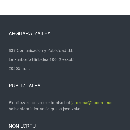
ARGITARATZAILEA
837 Comunicación y Publicidad S.L.
Letxunborro Hiribidea 100, 2 eskubi
20305 Irun.
PUBLIZITATEA
Bidali ezazu posta elektroniko bat
jarozena@irunero.eus
helbidetara informazio guztia jasotzeko.
NON LORTU