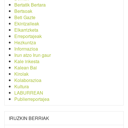
Bertatik Bertara
Bertsoak
Beti Gazte
Ekintzaileak
Elkarrizketa
Erreportajeak
Hezkuntza
Informazioa
Irun atzo Irun gaur
Kale inkesta
Kalean Bai
Kirolak
Kolaborazioa
Kultura
LABURREAN
Publierreportajea
IRUZKIN BERRIAK