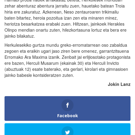
zehar abenturaz abentura jarraitu zuen, hauetako batean Troia
hiria ere zakuratuz. Azkenean, Neso zentauroaren trikimailu
baten bitartez, heroia pozoitua izan zen eta minaren minez,
heriotza besarkatzea erabaki zuen. Hiltzean, jainkoek Herakles
Olinpo mendian onartu zuten, hilezkortasuna lortuz eta bera ere
jainko bilakatuz.
Herkulesekiko gurtza mundu greko-erromatarrean oso zabaldua
zegoen eta eraikin ugari jaso ziren bere omenez, garrantzitsuena
Erromako Ara Maxima izanik. Zenbait jai erlijiosotako protagonista
ere bazen, Herculi Musarum (ekainak 30) eta Herculi Invicto
(abuztuak 12) esate baterako, eta gerlari, kirolari eta gimnasioen
jainko babesle kontsideratzen zuten.
Jokin Lanz
Facebook