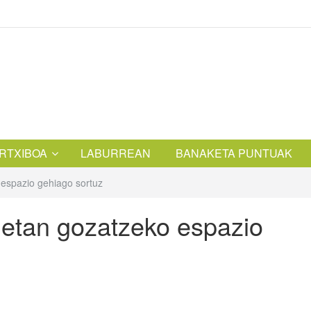
RTXIBOA
LABURREAN
BANAKETA PUNTUAK
o espazio gehiago sortuz
kletan gozatzeko espazio