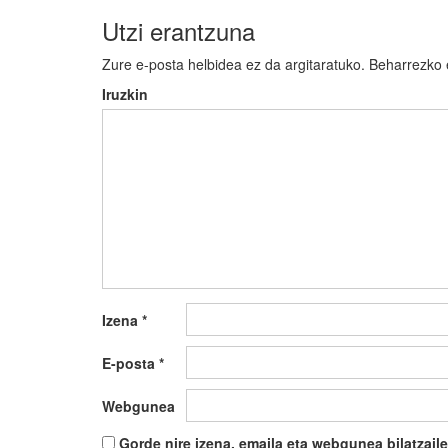
Utzi erantzuna
Zure e-posta helbidea ez da argitaratuko.
Beharrezko
Iruzkin
Izena
*
E-posta
*
Webgunea
Gorde nire izena, emaila eta webgunea bilatza