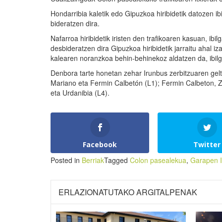
Hondarribia kaletik edo Gipuzkoa hiribidetik datozen ib
bideratzen dira.
Nafarroa hiribidetik iristen den trafikoaren kasuan, ibil
desbideratzen dira Gipuzkoa hiribidetik jarraitu ahal iz
kalearen noranzkoa behin-behinekoz aldatzen da, ibilg
Denbora tarte honetan zehar Irunbus zerbitzuaren gelt
Mariano eta Fermin Calbetón (L1); Fermin Calbeton, Z
eta Urdanibia (L4).
Facebook
Twitter
Posted in
Berriak
Tagged
Colon pasealekua
,
Garapen I
ERLAZIONATUTAKO ARGITALPENAK