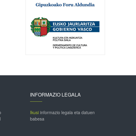
INFORMAZIO LEGALA
o
Ikusi
informazio legala eta datuen
l
babesa