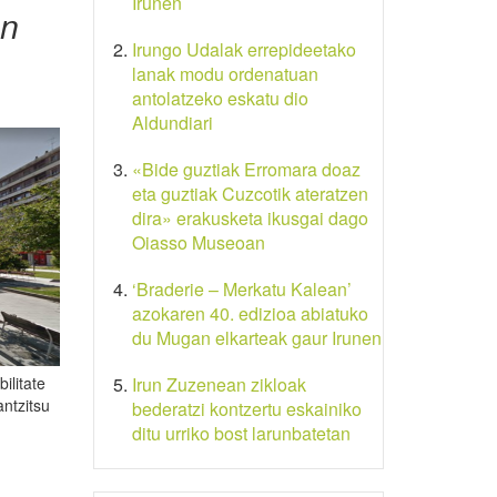
Irunen
an
Irungo Udalak errepideetako
lanak modu ordenatuan
antolatzeko eskatu dio
Aldundiari
«Bide guztiak Erromara doaz
eta guztiak Cuzcotik ateratzen
dira» erakusketa ikusgai dago
Oiasso Museoan
‘Braderie – Merkatu Kalean’
azokaren 40. edizioa abiatuko
du Mugan elkarteak gaur Irunen
ilitate
Irun Zuzenean zikloak
antzitsu
bederatzi kontzertu eskainiko
ditu urriko bost larunbatetan