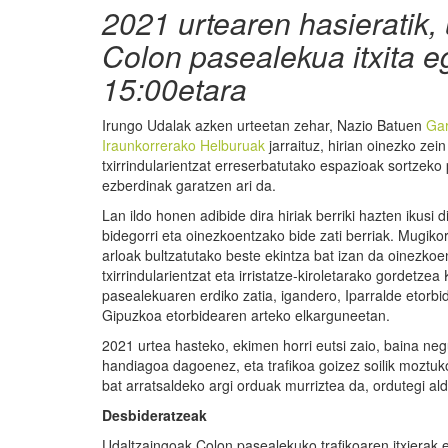
2021 urtearen hasieratik, 
Colon pasealekua itxita e
15:00etara
Irungo Udalak azken urteetan zehar, Nazio Batuen
Ga
Iraunkorrerako Helburuak
jarraituz, hirian oinezko zein
txirrindularientzat erreserbatutako espazioak sortzeko 
ezberdinak garatzen ari da.
Lan ildo honen adibide dira hiriak berriki hazten ikusi d
bidegorri eta oinezkoentzako bide zati berriak. Mugiko
arloak bultzatutako beste ekintza bat izan da oinezkoe
txirrindularientzat eta irristatze-kiroletarako gordetzea
pasealekuaren erdiko zatia, igandero, Iparralde etorbi
Gipuzkoa etorbidearen arteko elkarguneetan.
2021 urtea hasteko, ekimen horri eutsi zaio, baina negu
handiagoa dagoenez, eta trafikoa goizez soilik moztuko
bat arratsaldeko argi orduak murriztea da, ordutegi al
Desbideratzeak
Udaltzaingoak Colon pasealekuko trafikoaren itxierak