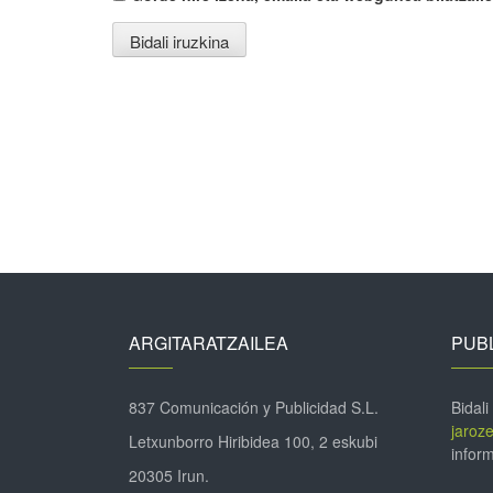
ARGITARATZAILEA
PUBL
837 Comunicación y Publicidad S.L.
Bidali
jaroz
Letxunborro Hiribidea 100, 2 eskubi
inform
20305 Irun.