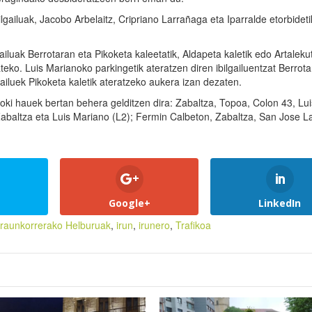
ilgailuak, Jacobo Arbelaitz, Cripriano Larrañaga eta Iparralde etorbideti
gailuak Berrotaran eta Pikoketa kaleetatik, Aldapeta kaletik edo Artalekut
ateko. Luis Marianoko parkingetik ateratzen diren ibilgailuentzat Berrot
ailuek Pikoketa kaletik ateratzeko aukera izan dezaten.
oki hauek bertan behera gelditzen dira: Zabaltza, Topoa, Colon 43, Lui
abaltza eta Luis Mariano (L2); Fermin Calbeton, Zabaltza, San Jose L
Google+
LinkedIn
raunkorrerako Helburuak
,
irun
,
irunero
,
Trafikoa