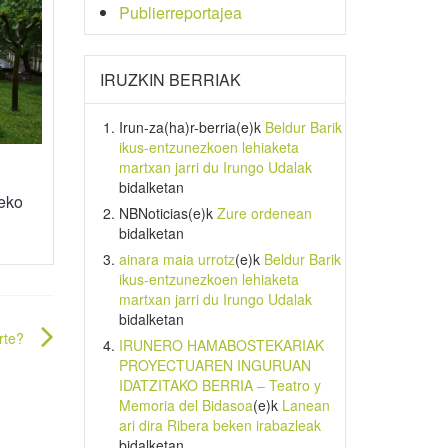
Publierreportajea
IRUZKIN BERRIAK
Irun-za(ha)r-berria
(e)k
Beldur Barik
ikus-entzunezkoen lehiaketa
martxan jarri du Irungo Udalak
bidalketan
reko
NBNoticias
(e)k
Zure ordenean
bidalketan
ainara maia urrotz
(e)k
Beldur Barik
ikus-entzunezkoen lehiaketa
martxan jarri du Irungo Udalak
bidalketan
rte?
IRUNERO HAMABOSTEKARIAK
PROYECTUAREN INGURUAN
IDATZITAKO BERRIA – Teatro y
Memoria del Bidasoa
(e)k
Lanean
ari dira Ribera beken irabazleak
bidalketan