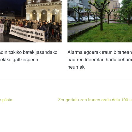
adin txikiko batek jasandako
Alarma egoerak iraun bitartean
rekiko gaitzespena
haurren irteeretan hartu behar
neurriak
 pilota
Zer gertatu zen Irunen orain dela 100 u