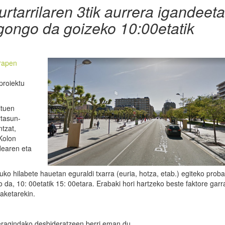
urtarrilaren 3tik aurrera igandeet
gongo da goizeko 10:00etatik
rapen
proiektu
ituen
rtasun-
ntzat,
 Kolon
dearen eta
ko hilabete hauetan eguraldi txarra (euria, hotza, etab.) egiteko probab
 da, 10: 00etatik 15: 00etara. Erabaki hori hartzeko beste faktore garr
daketarekin.
 eragindako desbideratzeen berri eman du.