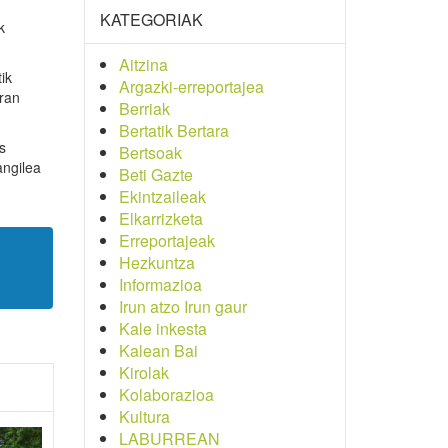
KATEGORIAK
k
Aitzina
ik
Argazki-erreportajea
aran
Berriak
Bertatik Bertara
s
Bertsoak
angilea
Beti Gazte
Ekintzaileak
Elkarrizketa
Erreportajeak
Hezkuntza
Informazioa
Irun atzo Irun gaur
Kale inkesta
Kalean Bai
Kirolak
Kolaborazioa
Kultura
LABURREAN