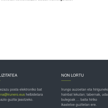
IZITATEA
NON LORTU
 ezazu posta elektroniko bat
Irungo auzoetan eta hirigunek
ena@irunero.eus
helbidetara
hainbat lekutan; tabernak, uda
azio guztia jasotzeko.
bulegoak … baita hiriko
ikastetxe guztietan ere.