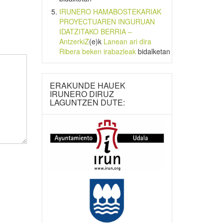
IRUNERO HAMABOSTEKARIAK
PROYECTUAREN INGURUAN
IDATZITAKO BERRIA –
AntzerkiZ
(e)k
Lanean ari dira
Ribera beken irabazleak
bidalketan
ERAKUNDE HAUEK
IRUNERO DIRUZ
LAGUNTZEN DUTE: