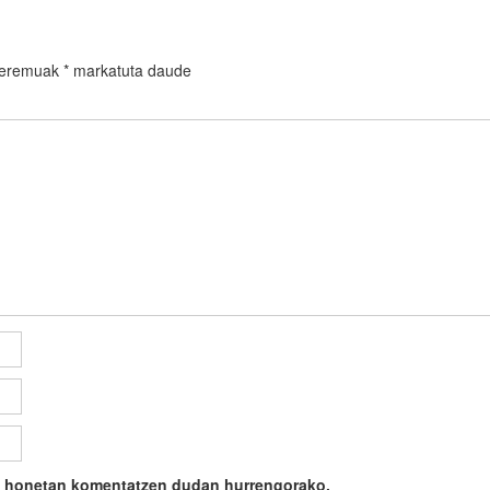
 eremuak
*
markatuta daude
ile honetan komentatzen dudan hurrengorako.