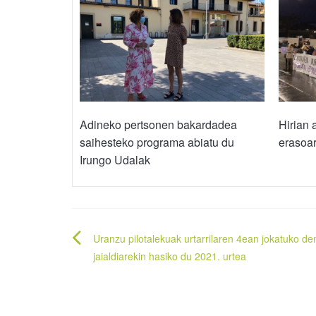
Adineko pertsonen bakardadea
Hirian 
saihesteko programa abiatu du
erasoa
Irungo Udalak
Bidalketetan
Uranzu pilotalekuak urtarrilaren 4ean jokatuko den
zehar
jaialdiarekin hasiko du 2021. urtea
nabigatu