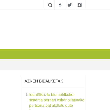
AZKEN BIDALKETAK
Identifikazio biometrikoko
sistema berriari esker bilatutako
pertsona bat atxilotu dute