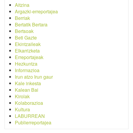
Aitzina
Argazki-erreportajea
Berriak
Bertatik Bertara
Bertsoak
Beti Gazte
Ekintzaileak
Elkarrizketa
Erreportajeak
Hezkuntza
Informazioa
Irun atzo Irun gaur
Kale inkesta
Kalean Bai
Kirolak
Kolaborazioa
Kultura
LABURREAN
Publierreportajea