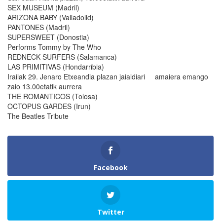
SEX MUSEUM (Madril)
ARIZONA BABY (Valladolid)
PANTONES (Madril)
SUPERSWEET (Donostia)
Performs Tommy by The Who
REDNECK SURFERS (Salamanca)
LAS PRIMITIVAS (Hondarribia)
Irailak 29. Jenaro Etxeandia plazan jaialdiari amaiera emango
zaio 13.00etatik aurrera
THE ROMANTICOS (Tolosa)
OCTOPUS GARDES (Irun)
The Beatles Tribute
Facebook
Twitter