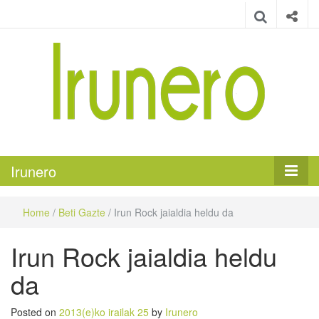
Irunero
Irungo euskarazko aldizkaria
Irunero
Home
/
Beti Gazte
/
Irun Rock jaialdia heldu da
Irun Rock jaialdia heldu
da
Posted on
2013(e)ko irailak 25
by
Irunero