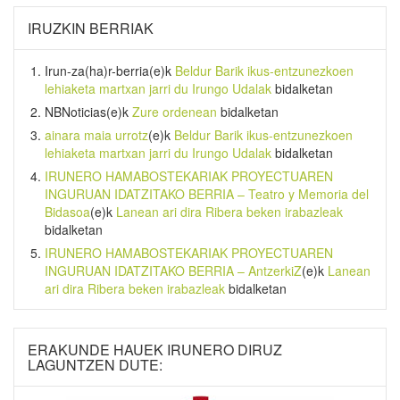
IRUZKIN BERRIAK
Irun-za(ha)r-berria
(e)k
Beldur Barik ikus-entzunezkoen
lehiaketa martxan jarri du Irungo Udalak
bidalketan
NBNoticias
(e)k
Zure ordenean
bidalketan
ainara maia urrotz
(e)k
Beldur Barik ikus-entzunezkoen
lehiaketa martxan jarri du Irungo Udalak
bidalketan
IRUNERO HAMABOSTEKARIAK PROYECTUAREN
INGURUAN IDATZITAKO BERRIA – Teatro y Memoria del
Bidasoa
(e)k
Lanean ari dira Ribera beken irabazleak
bidalketan
IRUNERO HAMABOSTEKARIAK PROYECTUAREN
INGURUAN IDATZITAKO BERRIA – AntzerkiZ
(e)k
Lanean
ari dira Ribera beken irabazleak
bidalketan
ERAKUNDE HAUEK IRUNERO DIRUZ
LAGUNTZEN DUTE: