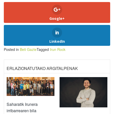
Google+
LinkedIn
Posted in
Beti Gazte
Tagged
Irun Rock
ERLAZIONATUTAKO ARGITALPENAK
Saharatik Irunera
irribarrearen bila