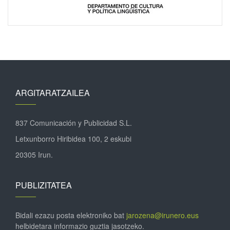
ARGITARATZAILEA
837 Comunicación y Publicidad S.L.
Letxunborro Hiribidea 100, 2 eskubi
20305 Irun.
PUBLIZITATEA
Bidali ezazu posta elektroniko bat
jarozena@irunero.eus
helbidetara informazio guztia jasotzeko.