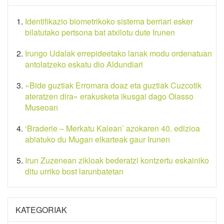
Identifikazio biometrikoko sistema berriari esker
bilatutako pertsona bat atxilotu dute Irunen
Irungo Udalak errepideetako lanak modu ordenatuan
antolatzeko eskatu dio Aldundiari
«Bide guztiak Erromara doaz eta guztiak Cuzcotik
ateratzen dira» erakusketa ikusgai dago Oiasso
Museoan
‘Braderie – Merkatu Kalean’ azokaren 40. edizioa
abiatuko du Mugan elkarteak gaur Irunen
Irun Zuzenean zikloak bederatzi kontzertu eskainiko
ditu urriko bost larunbatetan
KATEGORIAK