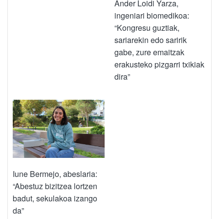
Ander Loidi Yarza,
ingeniari biomedikoa:
“Kongresu guztiak,
sariarekin edo saririk
gabe, zure emaitzak
erakusteko pizgarri txikiak
dira”
Iune Bermejo, abeslaria:
“Abestuz bizitzea lortzen
badut, sekulakoa izango
da”