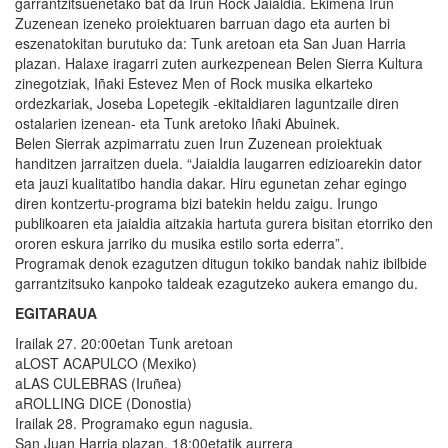
garrantzitsuenetako bat da Irun Rock Jaialdia. Ekimena Irun
Zuzenean izeneko proiektuaren barruan dago eta aurten bi
eszenatokitan burutuko da: Tunk aretoan eta San Juan Harria
plazan. Halaxe iragarri zuten aurkezpenean Belen Sierra Kultura
zinegotziak, Iñaki Estevez Men of Rock musika elkarteko
ordezkariak, Joseba Lopetegik -ekitaldiaren laguntzaile diren
ostalarien izenean- eta Tunk aretoko Iñaki Abuinek.
Belen Sierrak azpimarratu zuen Irun Zuzenean proiektuak
handitzen jarraitzen duela. “Jaialdia laugarren edizioarekin dator
eta jauzi kualitatibo handia dakar. Hiru egunetan zehar egingo
diren kontzertu-programa bizi batekin heldu zaigu. Irungo
publikoaren eta jaialdia aitzakia hartuta gurera bisitan etorriko den
ororen eskura jarriko du musika estilo sorta ederra”.
Programak denok ezagutzen ditugun tokiko bandak nahiz ibilbide
garrantzitsuko kanpoko taldeak ezagutzeko aukera emango du.
EGITARAUA
Irailak 27. 20:00etan Tunk aretoan
aLOST ACAPULCO (Mexiko)
aLAS CULEBRAS (Iruñea)
aROLLING DICE (Donostia)
Irailak 28. Programako egun nagusia.
San Juan Harria plazan, 18:00etatik aurrera