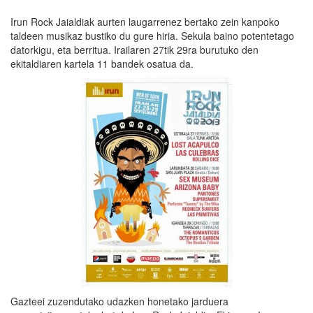
Irun Rock Jaialdiak aurten laugarrenez bertako zein kanpoko
taldeen musikaz bustiko du gure hiria. Sekula baino potentetago
datorkigu, eta berritua. Irailaren 27tik 29ra burutuko den
ekitaldiaren kartela 11 bandek osatua da.
Gazteei zuzendutako udazken honetako jarduera