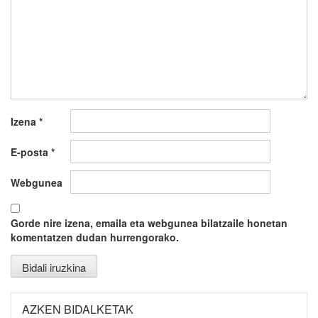
Izena
*
E-posta
*
Webgunea
Gorde nire izena, emaila eta webgunea bilatzaile honetan
komentatzen dudan hurrengorako.
AZKEN BIDALKETAK